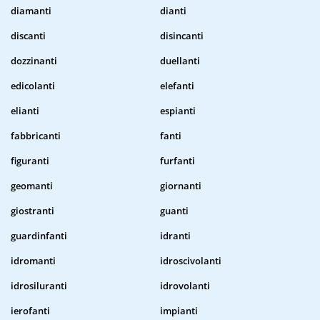
diamanti
dianti
discanti
disincanti
dozzinanti
duellanti
edicolanti
elefanti
elianti
espianti
fabbricanti
fanti
figuranti
furfanti
geomanti
giornanti
giostranti
guanti
guardinfanti
idranti
idromanti
idroscivolanti
idrosiluranti
idrovolanti
ierofanti
impianti