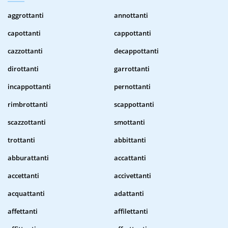
aggrottanti
annottanti
capottanti
cappottanti
cazzottanti
decappottanti
dirottanti
garrottanti
incappottanti
pernottanti
rimbrottanti
scappottanti
scazzottanti
smottanti
trottanti
abbittanti
abburattanti
accattanti
accettanti
accivettanti
acquattanti
adattanti
affettanti
affilettanti