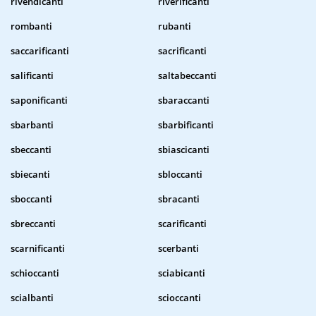
rivendicanti
riverificanti
rombanti
rubanti
saccarificanti
sacrificanti
salificanti
saltabeccanti
saponificanti
sbaraccanti
sbarbanti
sbarbificanti
sbeccanti
sbiascicanti
sbiecanti
sbloccanti
sboccanti
sbracanti
sbreccanti
scarificanti
scarnificanti
scerbanti
schioccanti
sciabicanti
scialbanti
scioccanti