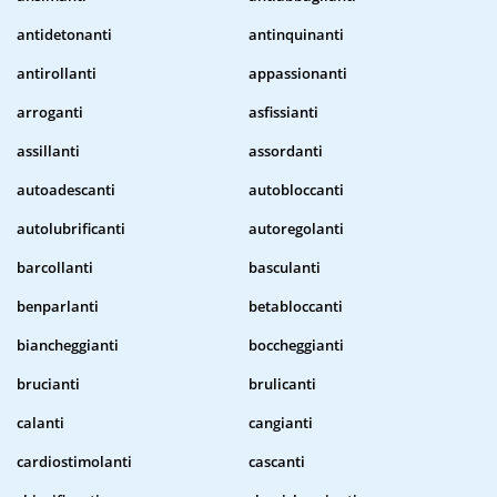
antidetonanti
antinquinanti
antirollanti
appassionanti
arroganti
asfissianti
assillanti
assordanti
autoadescanti
autobloccanti
autolubrificanti
autoregolanti
barcollanti
basculanti
benparlanti
betabloccanti
biancheggianti
boccheggianti
brucianti
brulicanti
calanti
cangianti
cardiostimolanti
cascanti