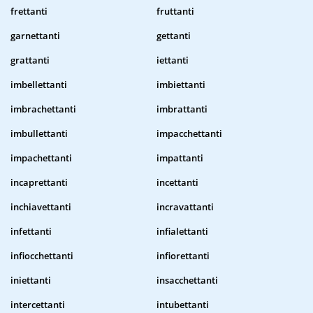
frettanti
fruttanti
garnettanti
gettanti
grattanti
iettanti
imbellettanti
imbiettanti
imbrachettanti
imbrattanti
imbullettanti
impacchettanti
impachettanti
impattanti
incaprettanti
incettanti
inchiavettanti
incravattanti
infettanti
infialettanti
infiocchettanti
infiorettanti
iniettanti
insacchettanti
intercettanti
intubettanti