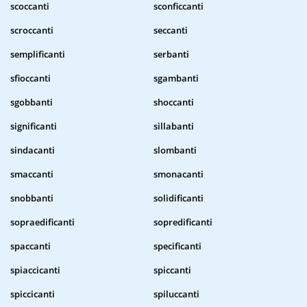
scoccanti
sconficcanti
scroccanti
seccanti
semplificanti
serbanti
sfioccanti
sgambanti
sgobbanti
shoccanti
significanti
sillabanti
sindacanti
slombanti
smaccanti
smonacanti
snobbanti
solidificanti
sopraedificanti
sopredificanti
spaccanti
specificanti
spiaccicanti
spiccanti
spiccicanti
spiluccanti