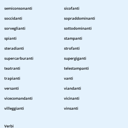
semiconsonanti
sicofanti
soccidanti
sopraddominanti
sorveglianti
sottodominanti
spianti
stampanti
steradianti
strofanti
supercarburanti
supergiganti
teatranti
telestampanti
trapianti
vanti
versanti
viandanti
vicecomandanti
vicinanti
villeggianti
vinsanti
Verbi