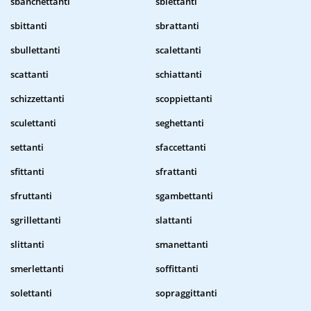
sbanchettanti
sbiettanti
sbittanti
sbrattanti
sbullettanti
scalettanti
scattanti
schiattanti
schizzettanti
scoppiettanti
sculettanti
seghettanti
settanti
sfaccettanti
sfittanti
sfrattanti
sfruttanti
sgambettanti
sgrillettanti
slattanti
slittanti
smanettanti
smerlettanti
soffittanti
solettanti
sopraggittanti