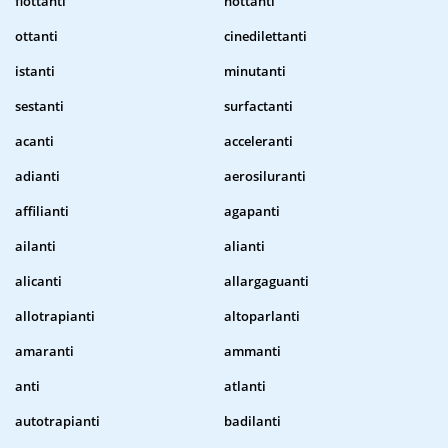
flottanti
nottanti
ottanti
cinedilettanti
istanti
minutanti
sestanti
surfactanti
acanti
acceleranti
adianti
aerosiluranti
affilianti
agapanti
ailanti
alianti
alicanti
allargaguanti
allotrapianti
altoparlanti
amaranti
ammanti
anti
atlanti
autotrapianti
badilanti