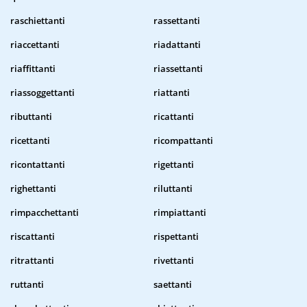
raschiettanti
rassettanti
riaccettanti
riadattanti
riaffittanti
riassettanti
riassoggettanti
riattanti
ributtanti
ricattanti
ricettanti
ricompattanti
ricontattanti
rigettanti
righettanti
riluttanti
rimpacchettanti
rimpiattanti
riscattanti
rispettanti
ritrattanti
rivettanti
ruttanti
saettanti