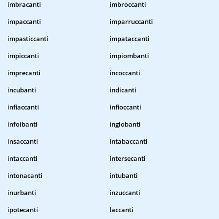
imbracanti
imbroccanti
impaccanti
imparruccanti
impasticcanti
impataccanti
impiccanti
impiombanti
imprecanti
incoccanti
incubanti
indicanti
infiaccanti
infioccanti
infoibanti
inglobanti
insaccanti
intabaccanti
intaccanti
intersecanti
intonacanti
intubanti
inurbanti
inzuccanti
ipotecanti
laccanti