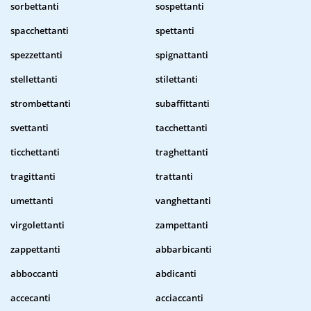
sorbettanti
sospettanti
spacchettanti
spettanti
spezzettanti
spignattanti
stellettanti
stilettanti
strombettanti
subaffittanti
svettanti
tacchettanti
ticchettanti
traghettanti
tragittanti
trattanti
umettanti
vanghettanti
virgolettanti
zampettanti
zappettanti
abbarbicanti
abboccanti
abdicanti
accecanti
acciaccanti