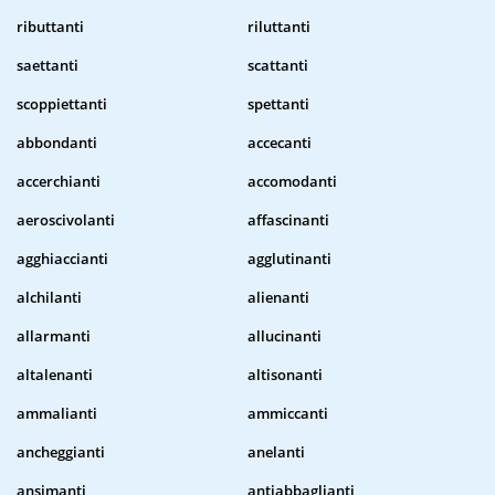
ributtanti
riluttanti
saettanti
scattanti
scoppiettanti
spettanti
abbondanti
accecanti
accerchianti
accomodanti
aeroscivolanti
affascinanti
agghiaccianti
agglutinanti
alchilanti
alienanti
allarmanti
allucinanti
altalenanti
altisonanti
ammalianti
ammiccanti
ancheggianti
anelanti
ansimanti
antiabbaglianti