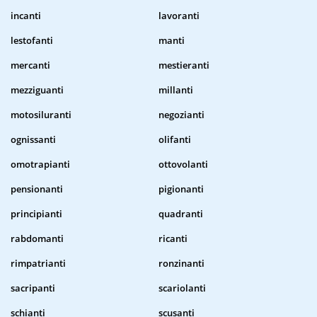
incanti
lavoranti
lestofanti
manti
mercanti
mestieranti
mezziguanti
millanti
motosiluranti
negozianti
ognissanti
olifanti
omotrapianti
ottovolanti
pensionanti
pigionanti
principianti
quadranti
rabdomanti
ricanti
rimpatrianti
ronzinanti
sacripanti
scariolanti
schianti
scusanti