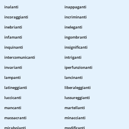
inalanti
inappaganti
incoraggianti
incriminanti
inebrianti
ineleganti
infamanti
ingombranti
inquinanti
insignificanti
intercomunicanti
intriganti
invarianti
iperfunzionanti
lampanti
lancinanti
latineggianti
liberaleggianti
luccicanti
lussureggianti
mancanti
martellanti
massacranti
minaccianti
mirabolanti
modificanti