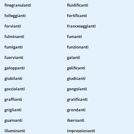
finegranulanti
fluidificanti
folleggianti
fortificanti
forvianti
franceseggianti
fulminanti
fumanti
fumiganti
funzionanti
fuorvianti
galanti
galoppanti
gelificanti
giubilanti
giudicanti
gocciolanti
gongolanti
graffianti
gratificanti
griglianti
grondanti
guainanti
ibernanti
illuminanti
impressionanti