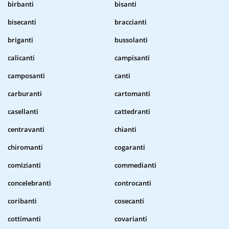
birbanti
bisanti
bisecanti
braccianti
briganti
bussolanti
calicanti
campisanti
camposanti
canti
carburanti
cartomanti
casellanti
cattedranti
centravanti
chianti
chiromanti
cogaranti
comizianti
commedianti
concelebranti
controcanti
coribanti
cosecanti
cottimanti
covarianti