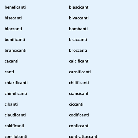
beneficanti
biascicanti
bisecanti
bivaccanti
bloccanti
bombanti
bonificanti
braccanti
brancicanti
broccanti
cacanti
calcificanti
canti
carnificanti
chiarificanti
chilificanti
chimificanti
ciancicanti
cibanti
ciccanti
claudicanti
codificanti
cokificanti
conficcanti
conglobanti
contrattaccanti