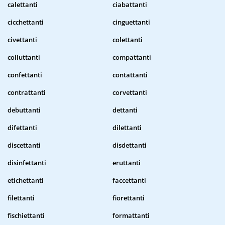
calettanti
ciabattanti
cicchettanti
cinguettanti
civettanti
colettanti
colluttanti
compattanti
confettanti
contattanti
contrattanti
corvettanti
debuttanti
dettanti
difettanti
dilettanti
discettanti
disdettanti
disinfettanti
eruttanti
etichettanti
faccettanti
filettanti
fiorettanti
fischiettanti
formattanti