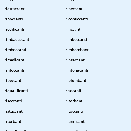
riattaccanti
ribeccanti
riboccanti
riconficcanti
riedificanti
rificcanti
rimbacuccanti
rimbeccanti
rimboccanti
rimbombanti
rimedicanti
rinsaccanti
rintoccanti
rintonacanti
ripeccanti
ripiombanti
riqualificanti
risecanti
riseccanti
riserbanti
ristuccanti
ritoccanti
riturbanti
riunificanti