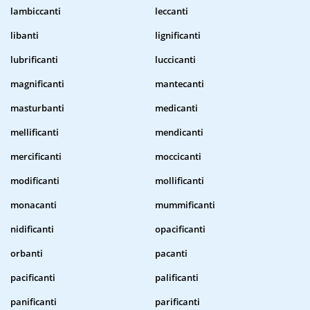
lambiccanti
leccanti
libanti
lignificanti
lubrificanti
luccicanti
magnificanti
mantecanti
masturbanti
medicanti
mellificanti
mendicanti
mercificanti
moccicanti
modificanti
mollificanti
monacanti
mummificanti
nidificanti
opacificanti
orbanti
pacanti
pacificanti
palificanti
panificanti
parificanti