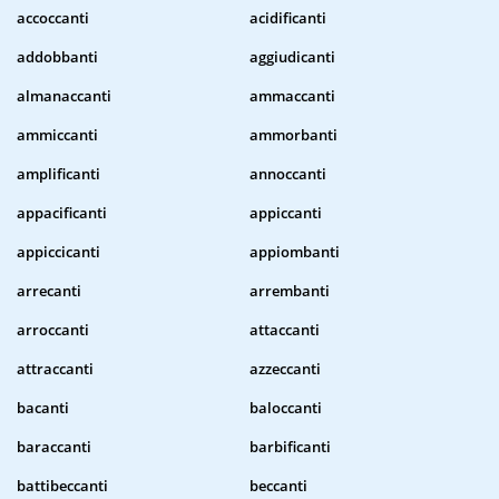
accoccanti
acidificanti
addobbanti
aggiudicanti
almanaccanti
ammaccanti
ammiccanti
ammorbanti
amplificanti
annoccanti
appacificanti
appiccanti
appiccicanti
appiombanti
arrecanti
arrembanti
arroccanti
attaccanti
attraccanti
azzeccanti
bacanti
baloccanti
baraccanti
barbificanti
battibeccanti
beccanti