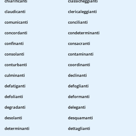
chiarificanti
classicheggianti
claudicanti
clericaleggianti
comunicanti
concilianti
concordanti
condeterminanti
confinanti
consacranti
consolanti
contaminanti
conturbanti
coordinanti
culminanti
declinanti
defatiganti
defoglianti
defolianti
deformanti
degradanti
deleganti
desolanti
desquamanti
determinanti
dettaglianti