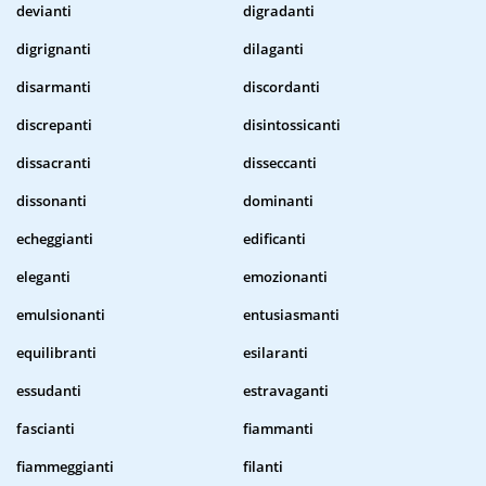
devianti
digradanti
digrignanti
dilaganti
disarmanti
discordanti
discrepanti
disintossicanti
dissacranti
disseccanti
dissonanti
dominanti
echeggianti
edificanti
eleganti
emozionanti
emulsionanti
entusiasmanti
equilibranti
esilaranti
essudanti
estravaganti
fascianti
fiammanti
fiammeggianti
filanti