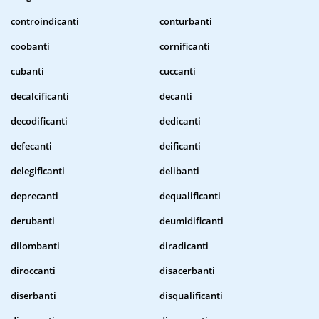
controindicanti
conturbanti
coobanti
cornificanti
cubanti
cuccanti
decalcificanti
decanti
decodificanti
dedicanti
defecanti
deificanti
delegificanti
delibanti
deprecanti
dequalificanti
derubanti
deumidificanti
dilombanti
diradicanti
diroccanti
disacerbanti
diserbanti
disqualificanti