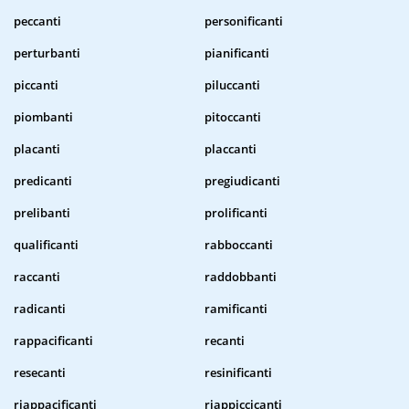
peccanti
personificanti
perturbanti
pianificanti
piccanti
piluccanti
piombanti
pitoccanti
placanti
placcanti
predicanti
pregiudicanti
prelibanti
prolificanti
qualificanti
rabboccanti
raccanti
raddobbanti
radicanti
ramificanti
rappacificanti
recanti
resecanti
resinificanti
riappacificanti
riappiccicanti