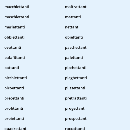
macchiettanti
maltrattanti
maschiettanti
mattanti
merlettanti
nettanti
obbiettanti
obiettanti
ovattanti
pacchettanti
palafittanti
palettanti
pattanti
picchettanti
picchiettanti
pieghettanti
piroettanti
plissettanti
precettanti
pretrattanti
profittanti
progettanti
proiettanti
prospettanti
quadrettanti
raccattanti