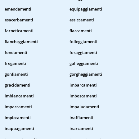
emendamenti
equipaggiamenti
esacerbamenti
essiccamenti
farneticamenti
fiaccamenti
fiancheggiamenti
folleggiamenti
fondamenti
foraggiamenti
fregamenti
galleggiamenti
gonfiamenti
gorgheggiamenti
gracidamenti
imbarcamenti
imbiancamenti
imboscamenti
impaccamenti
impaludamenti
impiccamenti
inaffiamenti
inappagamenti
inarcamenti