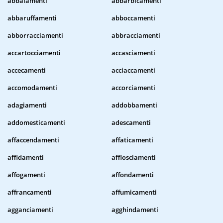
abbaiamenti
abbarbicamenti
abbaruffamenti
abboccamenti
abborracciamenti
abbracciamenti
accartocciamenti
accasciamenti
accecamenti
acciaccamenti
accomodamenti
accorciamenti
adagiamenti
addobbamenti
addomesticamenti
adescamenti
affaccendamenti
affaticamenti
affidamenti
afflosciamenti
affogamenti
affondamenti
affrancamenti
affumicamenti
agganciamenti
agghindamenti