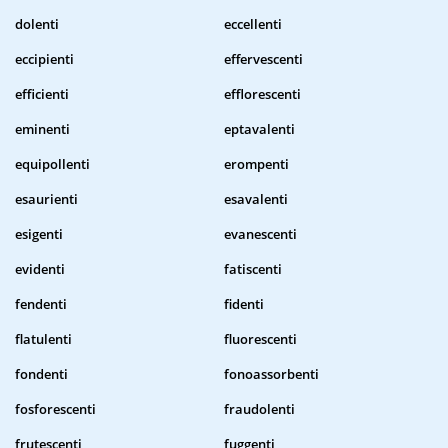
dolenti
eccellenti
eccipienti
effervescenti
efficienti
efflorescenti
eminenti
eptavalenti
equipollenti
erompenti
esaurienti
esavalenti
esigenti
evanescenti
evidenti
fatiscenti
fendenti
fidenti
flatulenti
fluorescenti
fondenti
fonoassorbenti
fosforescenti
fraudolenti
frutescenti
fuggenti