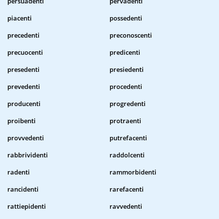
persuadenti
pervadenti
piacenti
possedenti
precedenti
preconoscenti
precuocenti
predicenti
presedenti
presiedenti
prevedenti
procedenti
producenti
progredenti
proibenti
protraenti
provvedenti
putrefacenti
rabbrividenti
raddolcenti
radenti
rammorbidenti
rancidenti
rarefacenti
rattiepidenti
ravvedenti