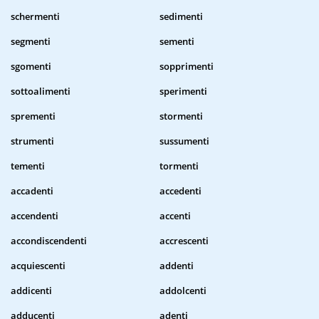
schermenti
sedimenti
segmenti
sementi
sgomenti
sopprimenti
sottoalimenti
sperimenti
sprementi
stormenti
strumenti
sussumenti
tementi
tormenti
accadenti
accedenti
accendenti
accenti
accondiscendenti
accrescenti
acquiescenti
addenti
addicenti
addolcenti
adducenti
adenti