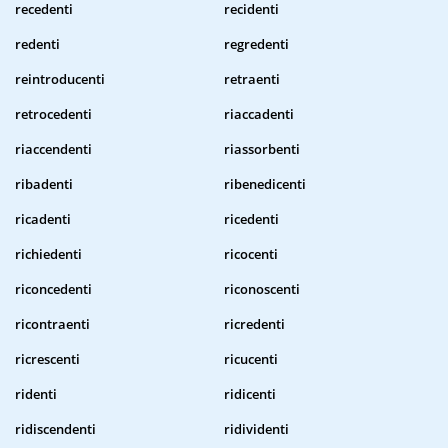
recedenti
recidenti
redenti
regredenti
reintroducenti
retraenti
retrocedenti
riaccadenti
riaccendenti
riassorbenti
ribadenti
ribenedicenti
ricadenti
ricedenti
richiedenti
ricocenti
riconcedenti
riconoscenti
ricontraenti
ricredenti
ricrescenti
ricucenti
ridenti
ridicenti
ridiscendenti
ridividenti