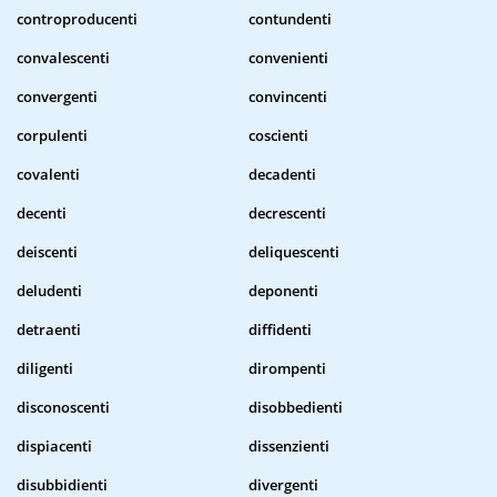
controproducenti
contundenti
convalescenti
convenienti
convergenti
convincenti
corpulenti
coscienti
covalenti
decadenti
decenti
decrescenti
deiscenti
deliquescenti
deludenti
deponenti
detraenti
diffidenti
diligenti
dirompenti
disconoscenti
disobbedienti
dispiacenti
dissenzienti
disubbidienti
divergenti