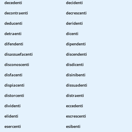
decedenti
decidenti
decontraenti
decrescenti
deducenti
deridenti
detraenti
dicenti
difendenti
dipendenti
disassuefacenti
discendenti
disconoscenti
disdicenti
disfacenti
disinibenti
dispiacenti
dissuadenti
distorcenti
distraenti
dividenti
eccedenti
elidenti
escrescenti
esercenti
esibenti