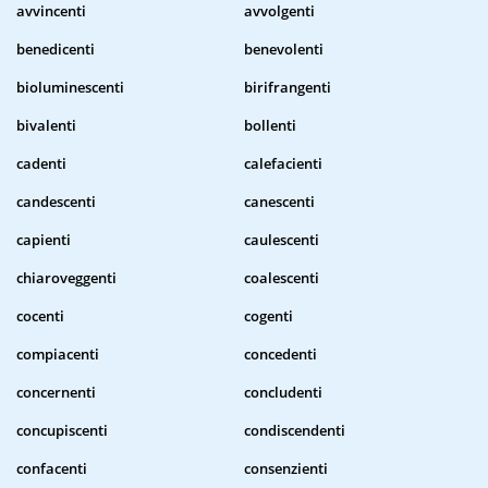
avvincenti
avvolgenti
benedicenti
benevolenti
bioluminescenti
birifrangenti
bivalenti
bollenti
cadenti
calefacienti
candescenti
canescenti
capienti
caulescenti
chiaroveggenti
coalescenti
cocenti
cogenti
compiacenti
concedenti
concernenti
concludenti
concupiscenti
condiscendenti
confacenti
consenzienti