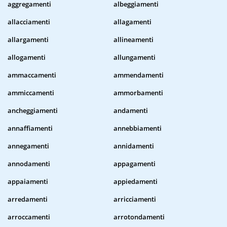
aggregamenti
albeggiamenti
allacciamenti
allagamenti
allargamenti
allineamenti
allogamenti
allungamenti
ammaccamenti
ammendamenti
ammiccamenti
ammorbamenti
ancheggiamenti
andamenti
annaffiamenti
annebbiamenti
annegamenti
annidamenti
annodamenti
appagamenti
appaiamenti
appiedamenti
arredamenti
arricciamenti
arroccamenti
arrotondamenti