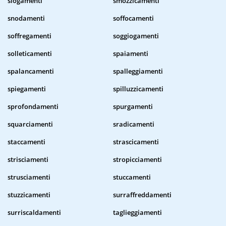
slogamenti
smozzicamenti
snodamenti
soffocamenti
soffregamenti
soggiogamenti
solleticamenti
spaiamenti
spalancamenti
spalleggiamenti
spiegamenti
spilluzzicamenti
sprofondamenti
spurgamenti
squarciamenti
sradicamenti
staccamenti
strascicamenti
strisciamenti
stropicciamenti
strusciamenti
stuccamenti
stuzzicamenti
surraffreddamenti
surriscaldamenti
taglieggiamenti