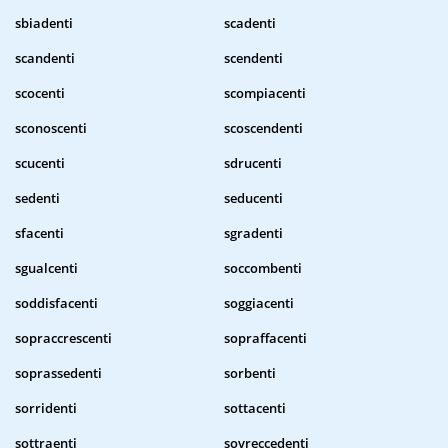
sbiadenti
scadenti
scandenti
scendenti
scocenti
scompiacenti
sconoscenti
scoscendenti
scucenti
sdrucenti
sedenti
seducenti
sfacenti
sgradenti
sgualcenti
soccombenti
soddisfacenti
soggiacenti
sopraccrescenti
sopraffacenti
soprassedenti
sorbenti
sorridenti
sottacenti
sottraenti
sovreccedenti