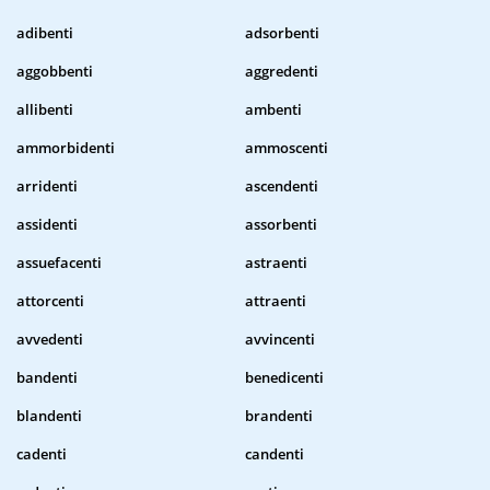
adibenti
adsorbenti
aggobbenti
aggredenti
allibenti
ambenti
ammorbidenti
ammoscenti
arridenti
ascendenti
assidenti
assorbenti
assuefacenti
astraenti
attorcenti
attraenti
avvedenti
avvincenti
bandenti
benedicenti
blandenti
brandenti
cadenti
candenti