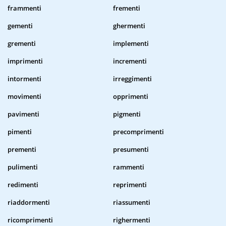
frammenti
frementi
gementi
ghermenti
grementi
implementi
imprimenti
incrementi
intormenti
irreggimenti
movimenti
opprimenti
pavimenti
pigmenti
pimenti
precomprimenti
prementi
presumenti
pulimenti
rammenti
redimenti
reprimenti
riaddormenti
riassumenti
ricomprimenti
righermenti