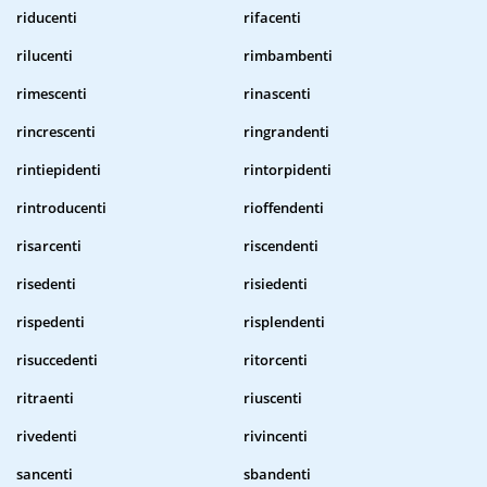
riducenti
rifacenti
rilucenti
rimbambenti
rimescenti
rinascenti
rincrescenti
ringrandenti
rintiepidenti
rintorpidenti
rintroducenti
rioffendenti
risarcenti
riscendenti
risedenti
risiedenti
rispedenti
risplendenti
risuccedenti
ritorcenti
ritraenti
riuscenti
rivedenti
rivincenti
sancenti
sbandenti