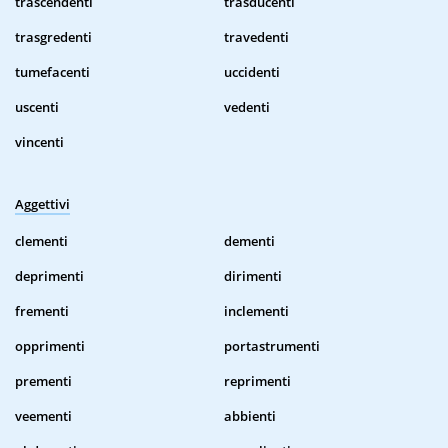
trascendenti
trasducenti
trasgredenti
travedenti
tumefacenti
uccidenti
uscenti
vedenti
vincenti
Aggettivi
clementi
dementi
deprimenti
dirimenti
frementi
inclementi
opprimenti
portastrumenti
prementi
reprimenti
veementi
abbienti