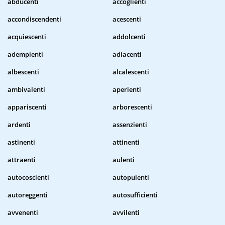
abducenti
accoglienti
accondiscendenti
acescenti
acquiescenti
addolcenti
adempienti
adiacenti
albescenti
alcalescenti
ambivalenti
aperienti
appariscenti
arborescenti
ardenti
assenzienti
astinenti
attinenti
attraenti
aulenti
autocoscienti
autopulenti
autoreggenti
autosufficienti
avvenenti
avvilenti