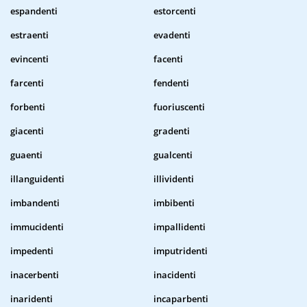
espandenti
estorcenti
estraenti
evadenti
evincenti
facenti
farcenti
fendenti
forbenti
fuoriuscenti
giacenti
gradenti
guaenti
gualcenti
illanguidenti
illividenti
imbandenti
imbibenti
immucidenti
impallidenti
impedenti
imputridenti
inacerbenti
inacidenti
inaridenti
incaparbenti