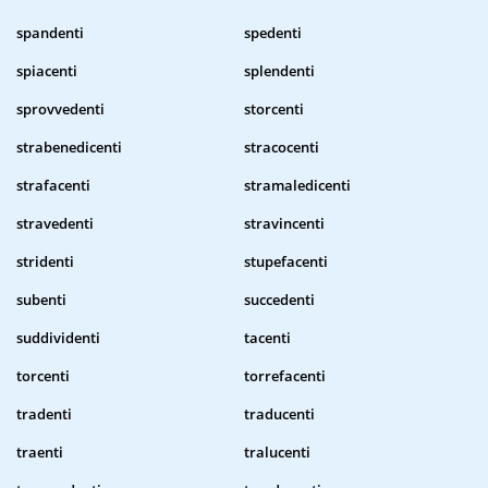
spandenti
spedenti
spiacenti
splendenti
sprovvedenti
storcenti
strabenedicenti
stracocenti
strafacenti
stramaledicenti
stravedenti
stravincenti
stridenti
stupefacenti
subenti
succedenti
suddividenti
tacenti
torcenti
torrefacenti
tradenti
traducenti
traenti
tralucenti