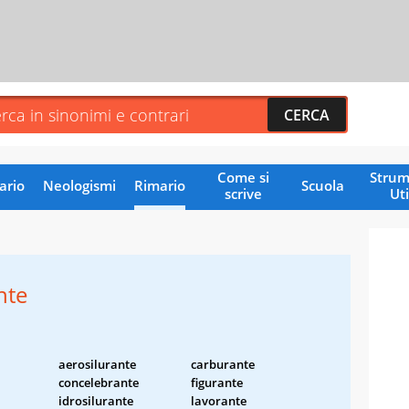
Come si
Strum
ario
Neologismi
Rimario
Scuola
scrive
Uti
nte
aerosilurante
carburante
concelebrante
figurante
idrosilurante
lavorante