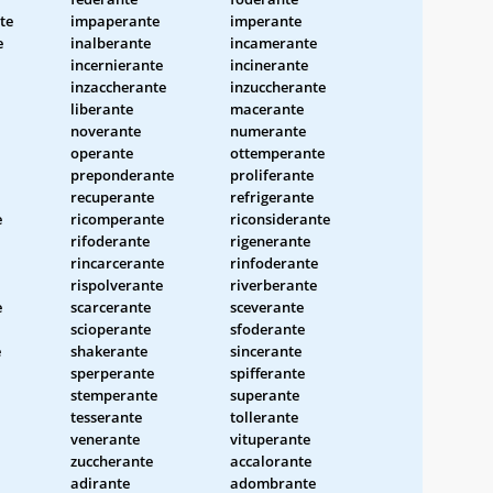
te
impaperante
imperante
e
inalberante
incamerante
incernierante
incinerante
inzaccherante
inzuccherante
liberante
macerante
noverante
numerante
operante
ottemperante
preponderante
proliferante
recuperante
refrigerante
e
ricomperante
riconsiderante
rifoderante
rigenerante
rincarcerante
rinfoderante
rispolverante
riverberante
e
scarcerante
sceverante
scioperante
sfoderante
e
shakerante
sincerante
sperperante
spifferante
stemperante
superante
tesserante
tollerante
venerante
vituperante
zuccherante
accalorante
adirante
adombrante