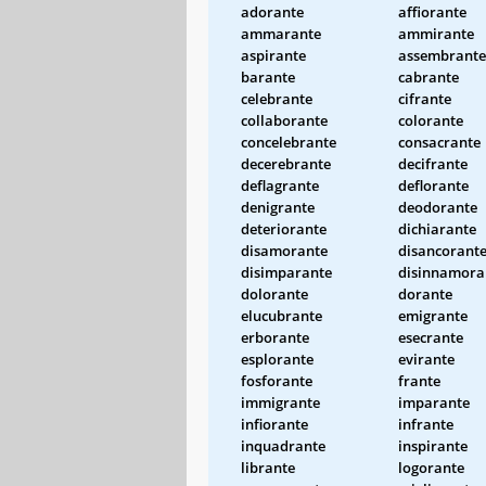
adorante
affiorante
ammarante
ammirante
aspirante
assembrante
barante
cabrante
celebrante
cifrante
collaborante
colorante
concelebrante
consacrante
decerebrante
decifrante
deflagrante
deflorante
denigrante
deodorante
deteriorante
dichiarante
disamorante
disancorant
disimparante
disinnamora
dolorante
dorante
elucubrante
emigrante
erborante
esecrante
esplorante
evirante
fosforante
frante
immigrante
imparante
infiorante
infrante
inquadrante
inspirante
librante
logorante