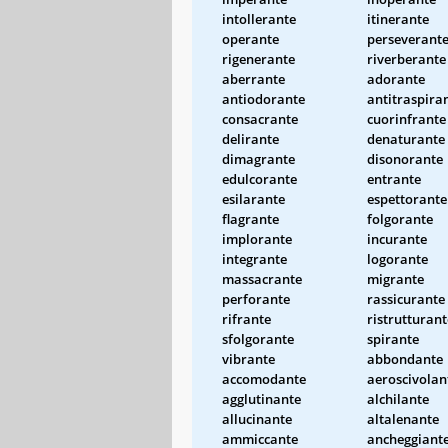
intollerante
itinerante
operante
perseverant
rigenerante
riverberante
aberrante
adorante
antiodorante
antitraspira
consacrante
cuorinfrante
delirante
denaturante
dimagrante
disonorante
edulcorante
entrante
esilarante
espettorante
flagrante
folgorante
implorante
incurante
integrante
logorante
massacrante
migrante
perforante
rassicurante
rifrante
ristrutturant
sfolgorante
spirante
vibrante
abbondante
accomodante
aeroscivolan
agglutinante
alchilante
allucinante
altalenante
ammiccante
ancheggiant