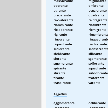
massacrante
migliorante
odorante
ombrante
parante
peggiorante
preparante
quadrante
ravvalorante
reintegrante
riammirante
ricalibrante
rielaborante
riemigrante
rigirante
rimembrant
rincorante
rinquadrant
riquadrante
rischiarante
scolorante
sconsacrant
sfebbrante
sfibrante
sforante
sgombrante
smemorante
solforante
spirante
squadrante
stirante
subodorante
tirante
traforante
traspirante
varante
Aggettivi
agglomerante
deliberante
imperante
inoperante