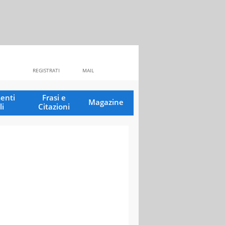
REGISTRATI
MAIL
enti
Frasi e
Magazine
li
Citazioni