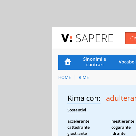
SAPERE
Sinonimi e
Vocabol
contrari
HOME
RIME
Rima con:
adultera
Sostantivi
accelerante
mestierante
cattedrante
cogarante
giostrante
idrante