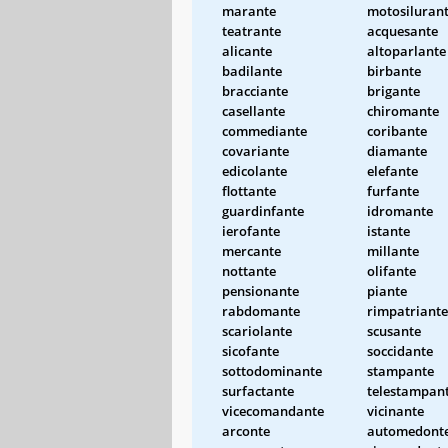
marante
motosiluran
teatrante
acquesante
alicante
altoparlante
badilante
birbante
bracciante
brigante
casellante
chiromante
commediante
coribante
covariante
diamante
edicolante
elefante
flottante
furfante
guardinfante
idromante
ierofante
istante
mercante
millante
nottante
olifante
pensionante
piante
rabdomante
rimpatriante
scariolante
scusante
sicofante
soccidante
sottodominante
stampante
surfactante
telestampan
vicecomandante
vicinante
arconte
automedont