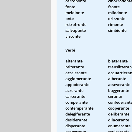
carroponte
cinorrodont
fonte
fronte
melolonte
milodonte
onte
orizzonte
retrofronte
rimonte
salvapunte
simbionte
visconte
Verbi
alterante
blaterante
reiterante
translitteran
accelerante
acquartieran
agglomerante
alberante
appoderante
asseverante
azzerante
buggerante
carcerante
cerante
comperante
confederant
contemperante
cooperante
delegiferante
deliberante
desiderante
dilacerante
disperante
enumerante
esonerante
esulcerante