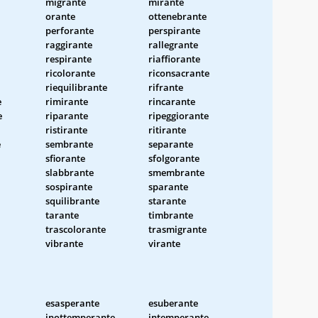
migrante
mirante
orante
ottenebrante
perforante
perspirante
raggirante
rallegrante
respirante
riaffiorante
ricolorante
riconsacrante
riequilibrante
rifrante
e
rimirante
rincarante
e
riparante
ripeggiorante
ristirante
ritirante
e
sembrante
separante
sfiorante
sfolgorante
slabbrante
smembrante
sospirante
sparante
squilibrante
starante
tarante
timbrante
trascolorante
trasmigrante
vibrante
virante
esasperante
esuberante
inottemperante
intemperante