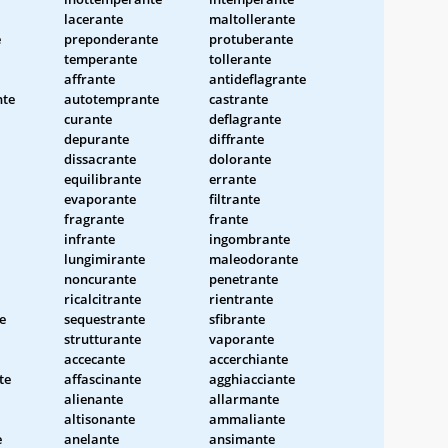
lacerante
maltollerante
e
preponderante
protuberante
temperante
tollerante
affrante
antideflagrante
nte
autotemprante
castrante
curante
deflagrante
depurante
diffrante
dissacrante
dolorante
equilibrante
errante
evaporante
filtrante
fragrante
frante
infrante
ingombrante
lungimirante
maleodorante
noncurante
penetrante
ricalcitrante
rientrante
e
sequestrante
sfibrante
strutturante
vaporante
accecante
accerchiante
te
affascinante
agghiacciante
alienante
allarmante
altisonante
ammaliante
e
anelante
ansimante