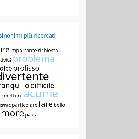
 sinonimi più ricercati
ire
importante
richiesta
problema
tività
prolisso
olce
divertente
ranquillo
difficile
acume
ermettere
fare
particolare
bello
nerme
amore
paura