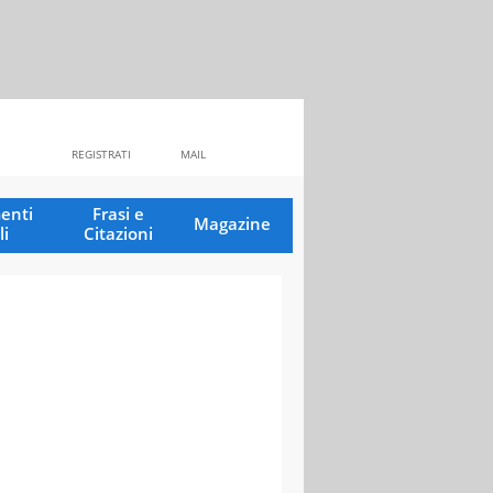
REGISTRATI
MAIL
enti
Frasi e
Magazine
li
Citazioni