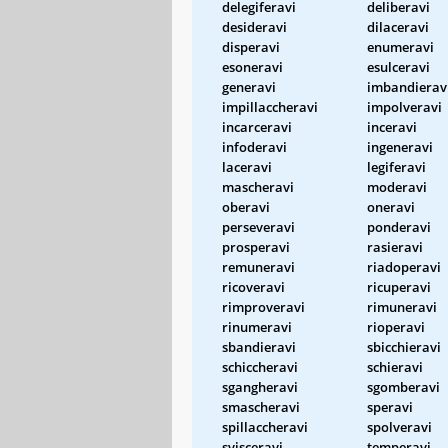
delegiferavi
deliberavi
desideravi
dilaceravi
disperavi
enumeravi
esoneravi
esulceravi
generavi
imbandierav
impillaccheravi
impolveravi
incarceravi
inceravi
infoderavi
ingeneravi
laceravi
legiferavi
mascheravi
moderavi
oberavi
oneravi
perseveravi
ponderavi
prosperavi
rasieravi
remuneravi
riadoperavi
ricoveravi
ricuperavi
rimproveravi
rimuneravi
rinumeravi
rioperavi
sbandieravi
sbicchieravi
schiccheravi
schieravi
sgangheravi
sgomberavi
smascheravi
speravi
spillaccheravi
spolveravi
svisceravi
temperavi