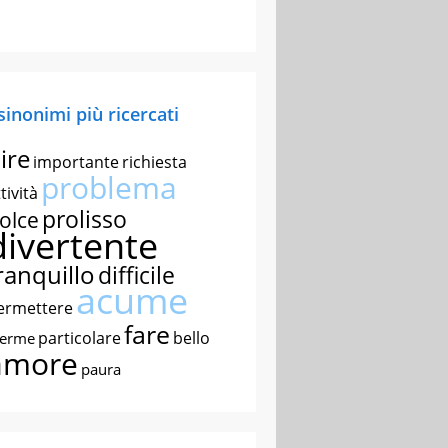
 sinonimi più ricercati
ire
importante
richiesta
problema
tività
prolisso
olce
divertente
ranquillo
difficile
acume
ermettere
fare
particolare
bello
nerme
amore
paura