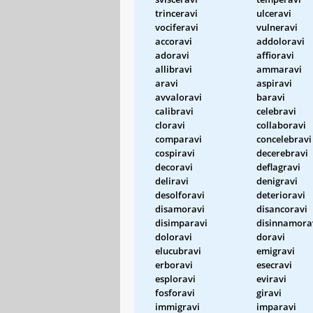
trinceravi
ulceravi
vociferavi
vulneravi
accoravi
addoloravi
adoravi
affioravi
allibravi
ammaravi
aravi
aspiravi
avvaloravi
baravi
calibravi
celebravi
cloravi
collaboravi
comparavi
concelebravi
cospiravi
decerebravi
decoravi
deflagravi
deliravi
denigravi
desolforavi
deterioravi
disamoravi
disancoravi
disimparavi
disinnamora
doloravi
doravi
elucubravi
emigravi
erboravi
esecravi
esploravi
eviravi
fosforavi
giravi
immigravi
imparavi