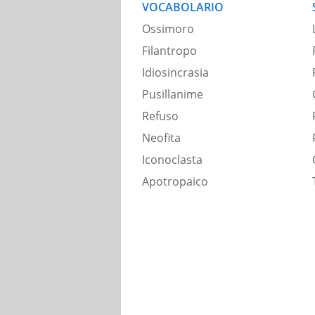
VOCABOLARIO
Ossimoro
Filantropo
Idiosincrasia
Pusillanime
Refuso
Neofita
Iconoclasta
Apotropaico