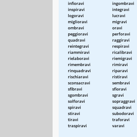
infioravi
ingombravi
inspiravi
integravi
logoravi
lucravi
miglioravi
migravi
ombravi
oravi
peggioravi
perforavi
quadravi
raggiravi
reintegravi
respiravi
riammiravi
ricalibravi
rielaboravi
riemigravi
rimembravi
rimiravi
rinquadravi
riparavi
rischiaravi
ristiravi
sconsacravi
sembravi
sfibravi
sfioravi
sgombravi
sgravi
solforavi
sopraggravi
spiravi
squadravi
stiravi
subodoravi
tiravi
traforavi
traspiravi
varavi