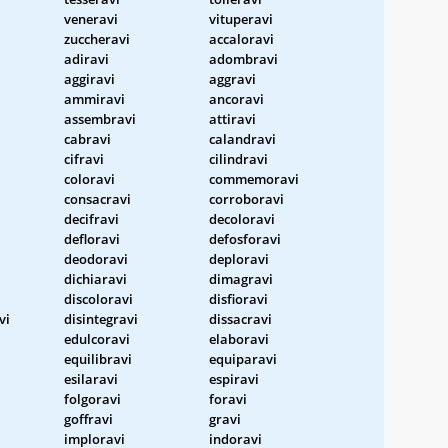
veneravi
vituperavi
zuccheravi
accaloravi
adiravi
adombravi
aggiravi
aggravi
ammiravi
ancoravi
assembravi
attiravi
cabravi
calandravi
cifravi
cilindravi
coloravi
commemoravi
consacravi
corroboravi
decifravi
decoloravi
defloravi
defosforavi
deodoravi
deploravi
dichiaravi
dimagravi
discoloravi
disfioravi
vi
disintegravi
dissacravi
edulcoravi
elaboravi
equilibravi
equiparavi
esilaravi
espiravi
folgoravi
foravi
goffravi
gravi
imploravi
indoravi