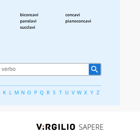
biconcavi
concavi
panslavi
pianoconcavi
succlavi
K
L
M
N
O
P
Q
R
S
T
U
V
W
X
Y
Z
SAPERE