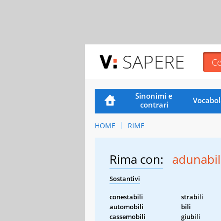
SAPERE
Sinonimi e
Vocabol
contrari
HOME
RIME
Rima con:
adunabil
Sostantivi
conestabili
strabili
automobili
bili
cassemobili
giubili