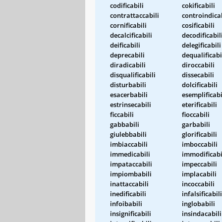
codificabili
cokificabili
contrattaccabili
controindicab
cornificabili
cosificabili
decalcificabili
decodificabil
deificabili
delegificabili
deprecabili
dequalificabi
diradicabili
diroccabili
disqualificabili
dissecabili
disturbabili
dolcificabili
esacerbabili
esemplificabi
estrinsecabili
eterificabili
ficcabili
fioccabili
gabbabili
garbabili
giulebbabili
glorificabili
imbiaccabili
imboccabili
immedicabili
immodificabi
impataccabili
impeccabili
impiombabili
implacabili
inattaccabili
incoccabili
inedificabili
infalsificabili
infoibabili
inglobabili
insignificabili
insindacabili