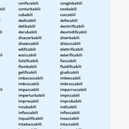
conficcabili
conglobabili
ili
conturbabili
coobabili
cubabili
cuccabili
i
dedicabili
defecabili
delibabili
denitrificabili
li
derubabili
deumidificabili
disacerbabili
diserbabili
disseccabili
distaccabili
edificabili
elettrificabili
li
essiccabili
esterificabili
falsificabili
fiaccabili
flambabili
fluidificabili
gelificabili
giudicabili
imbacuccabili
imbeccabili
imbracabili
imbroccabili
li
impaccabili
imparruccabili
imperturbabili
impiccabili
imprecabili
improbabili
incubabili
indicabili
infiaccabili
infioccabili
inqualificabili
insaccabili
intabaccabili
intaccabili