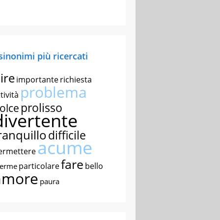
 sinonimi più ricercati
ire
importante
richiesta
problema
tività
prolisso
olce
divertente
ranquillo
difficile
acume
ermettere
fare
particolare
bello
nerme
amore
paura