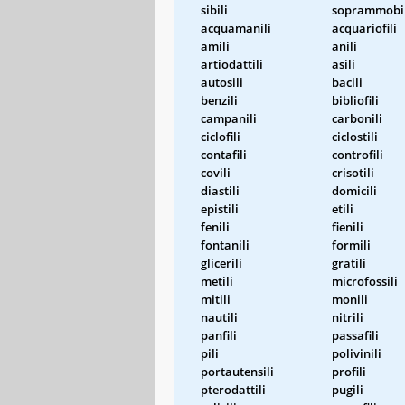
sibili
soprammobil
acquamanili
acquariofili
amili
anili
artiodattili
asili
autosili
bacili
benzili
bibliofili
campanili
carbonili
ciclofili
ciclostili
contafili
controfili
covili
crisotili
diastili
domicili
epistili
etili
fenili
fienili
fontanili
formili
glicerili
gratili
metili
microfossili
mitili
monili
nautili
nitrili
panfili
passafili
pili
polivinili
portautensili
profili
pterodattili
pugili