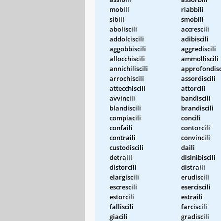
mobili
riabbili
sibili
smobili
aboliscili
accrescili
addolciscili
adibiscili
aggobbiscili
aggrediscili
allocchiscili
ammolliscili
annichiliscili
approfondisc
arrochiscili
assordiscili
attecchiscili
attorcili
avvincili
bandiscili
blandiscili
brandiscili
compiacili
concili
confaili
contorcili
contraili
convincili
custodiscili
daili
detraili
disinibiscili
distorcili
distraili
elargiscili
erudiscili
escrescili
eserciscili
estorcili
estraili
falliscili
farciscili
giacili
gradiscili