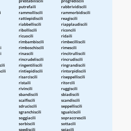
prestabiliscili
progrediscili
putrefaili
rabbrividiscili
i
rammolliscili
rammorbidiscili
rattiepidiscili
reagiscili
riabbelliscili
riapplaudiscili
ribolliscili
riconcili
ricuocili
ridaili
rimbambiscili
rimbecilliscili
i
rimboschiscili
rimescili
i
rinascili
rincitrulliscili
rincrudeliscili
rincrudiscili
ili
ringentiliscili
ringrandiscili
cili
rintiepidiscili
rintorpidiscili
risarciscili
riseppelliscili
ristaili
ritorcili
rivincili
ruggiscili
sbandiscili
sbiadiscili
scalfiscili
scandiscili
sdruciscili
seppelliscili
sgranchiscili
sgualciscili
soggiacili
sopraccrescili
sorbiscili
sottacili
spediscili
spiacili