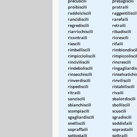
precuocili
presagiscili
proibiscili
protraili
raddolciscili
raggentiliscil
rancidiscili
rarefaili
regrediscili
retraili
riarricchiscili
ribadiscili
ricontraili
ricrescili
riescili
rifaili
rimbelliscili
rimbiondiscil
rimpiccioliscili
rimpiccoliscil
rinciviliscili
rincrescili
rindeboliscili
ringagliardisc
rinsecchiscili
rinselvatichis
rinverdiscili
rinviliscili
rispediscili
ristabiliscili
ritraili
rivaili
sanciscili
sbalordiscili
sbianchiscili
sbolliscili
scompiacili
scuocili
sgagliardiscili
sgradiscili
snelliscili
soddisfaili
sopraffaili
soprastaili
sottostaili
sottraili