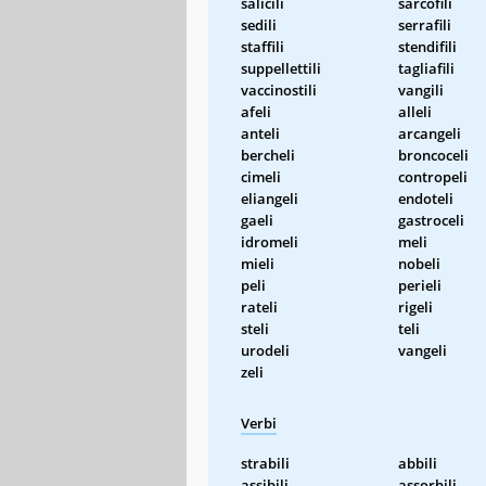
salicili
sarcofili
sedili
serrafili
staffili
stendifili
suppellettili
tagliafili
vaccinostili
vangili
afeli
alleli
anteli
arcangeli
bercheli
broncoceli
cimeli
contropeli
eliangeli
endoteli
gaeli
gastroceli
idromeli
meli
mieli
nobeli
peli
perieli
rateli
rigeli
steli
teli
urodeli
vangeli
zeli
Verbi
strabili
abbili
assibili
assorbili