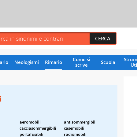
Come si
Strum
ario
Neologismi
Rimario
Scuola
scrive
Uti
i
aeromobili
antisommergibili
cacciasommergibili
casemobili
portafusibili
radiomobili