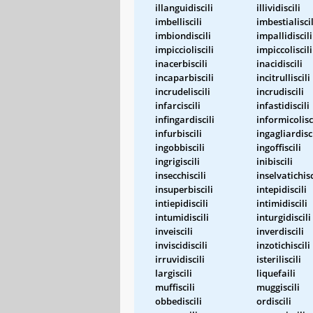
illanguidiscili
illividiscili
imbelliscili
imbestialiscil
imbiondiscili
impallidiscili
impiccioliscili
impiccoliscili
inacerbiscili
inacidiscili
incaparbiscili
incitrulliscili
incrudeliscili
incrudiscili
infarciscili
infastidiscili
infingardiscili
informicolisc
infurbiscili
ingagliardisci
ingobbiscili
ingoffiscili
ingrigiscili
inibiscili
insecchiscili
inselvatichisc
insuperbiscili
intepidiscili
intiepidiscili
intimidiscili
intumidiscili
inturgidiscili
inveiscili
inverdiscili
inviscidiscili
inzotichiscili
irruvidiscili
isteriliscili
largiscili
liquefaili
muffiscili
muggiscili
obbediscili
ordiscili