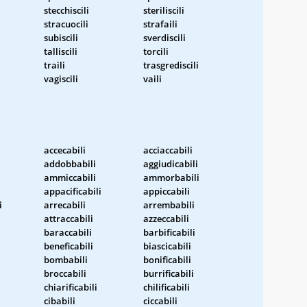
stecchiscili
steriliscili
stracuocili
strafaili
subiscili
sverdiscili
talliscili
torcili
traili
trasgrediscili
vagiscili
vaili
accecabili
acciaccabili
addobbabili
aggiudicabili
ammiccabili
ammorbabili
appacificabili
appiccabili
i
arrecabili
arrembabili
attraccabili
azzeccabili
baraccabili
barbificabili
beneficabili
biascicabili
bombabili
bonificabili
broccabili
burrificabili
chiarificabili
chilificabili
cibabili
ciccabili