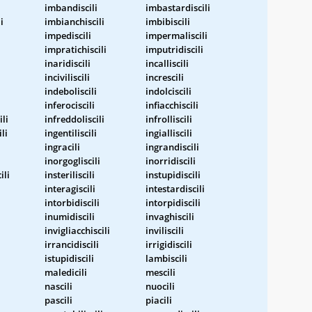
imbandiscili
imbastardiscili
i
imbianchiscili
imbibiscili
impediscili
impermaliscili
impratichiscili
imputridiscili
inaridiscili
incalliscili
inciviliscili
increscili
indeboliscili
indolciscili
inferociscili
infiacchiscili
ili
infreddoliscili
infrolliscili
li
ingentiliscili
ingialliscili
ingracili
ingrandiscili
inorgogliscili
inorridiscili
ili
insteriliscili
instupidiscili
interagiscili
intestardiscili
intorbidiscili
intorpidiscili
inumidiscili
invaghiscili
invigliacchiscili
inviliscili
irrancidiscili
irrigidiscili
istupidiscili
lambiscili
maledicili
mescili
nascili
nuocili
pascili
piacili