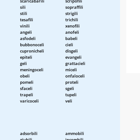
scaricabarili
scripofili
sili
sopraffili
stili
strigili
tesafili
trichili
vinili
xenofili
angeli
anofeli
asfodeli
babeli
bubbonoceli
cieli
cupronicheli
disgeli
epiteli
evangeli
geli
grattacieli
meningoceli
miceli
obeli
onfaloceli
pomeli
proteli
sfaceli
sgeli
trapeli
tupeli
varicoceli
veli
adsorbili
ammobili
giubili
incombili