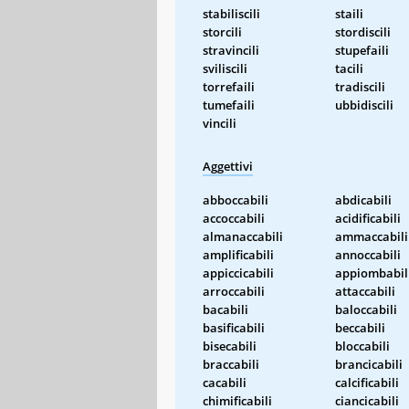
stabiliscili
staili
storcili
stordiscili
stravincili
stupefaili
sviliscili
tacili
torrefaili
tradiscili
tumefaili
ubbidiscili
vincili
Aggettivi
abboccabili
abdicabili
accoccabili
acidificabili
almanaccabili
ammaccabili
amplificabili
annoccabili
appiccicabili
appiombabil
arroccabili
attaccabili
bacabili
baloccabili
basificabili
beccabili
bisecabili
bloccabili
braccabili
brancicabili
cacabili
calcificabili
chimificabili
ciancicabili