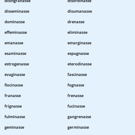
disingranasse
disordinasse
disseminasse
disumanasse
dominasse
drenasse
effeminasse
eliminasse
emanasse
emarginasse
esaminasse
espugnasse
estrogenasse
eterodinasse
evaginasse
fascinasse
fiocinasse
fognasse
franasse
frenasse
frignasse
fucinasse
fulminasse
gangrenasse
geminasse
germinasse