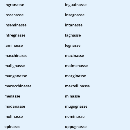
ingranasse
inguainasse
inscenasse
insegnasse
inseminasse
intanasse
intregnasse
lagnasse
laminasse
legnasse
macchinasse
macinasse
malignasse
malmenasse
manganasse
marginasse
marocchinasse
martellinasse
menasse
minasse
modanasse
mugugnasse
mulinasse
nominasse
opinasse
oppugnasse