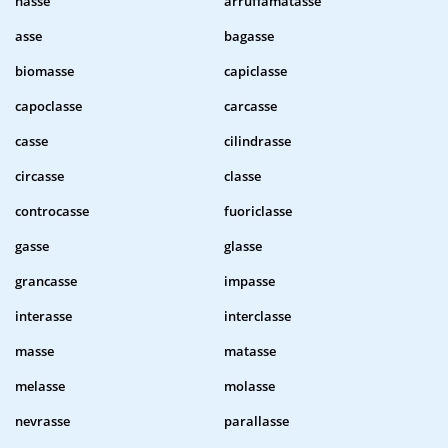
nasse
arruffamatasse
asse
bagasse
biomasse
capiclasse
capoclasse
carcasse
casse
cilindrasse
circasse
classe
controcasse
fuoriclasse
gasse
glasse
grancasse
impasse
interasse
interclasse
masse
matasse
melasse
molasse
nevrasse
parallasse