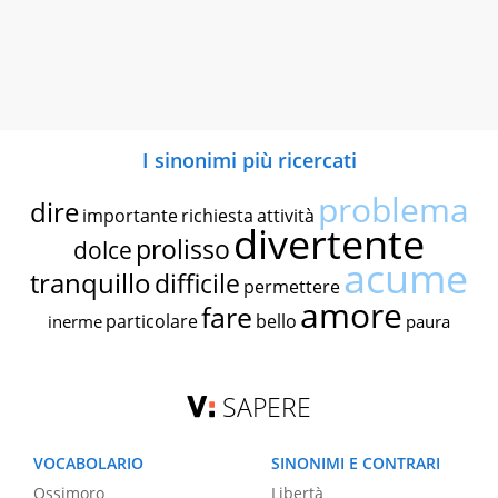
I sinonimi più ricercati
problema
dire
importante
richiesta
attività
divertente
prolisso
dolce
acume
tranquillo
difficile
permettere
amore
fare
particolare
bello
inerme
paura
SAPERE
VOCABOLARIO
SINONIMI E CONTRARI
Ossimoro
Libertà