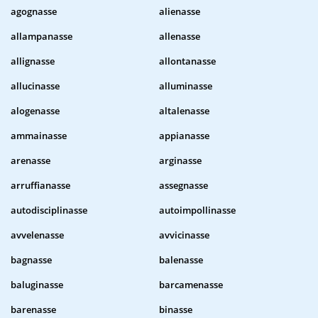
agognasse
alienasse
allampanasse
allenasse
allignasse
allontanasse
allucinasse
alluminasse
alogenasse
altalenasse
ammainasse
appianasse
arenasse
arginasse
arruffianasse
assegnasse
autodisciplinasse
autoimpollinasse
avvelenasse
avvicinasse
bagnasse
balenasse
baluginasse
barcamenasse
barenasse
binasse