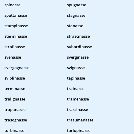
spinasse
spugnasse
sputtanasse
stagnasse
stampinasse
stanasse
sterminasse
strascinasse
strofinasse
subordinasse
svenasse
sverginasse
svergognasse
svignasse
sviolinasse
tapinasse
terminasse
trainasse
tralignasse
tramenasse
trapanasse
trascinasse
trasognasse
trasumanasse
turbinasse
turlupinasse