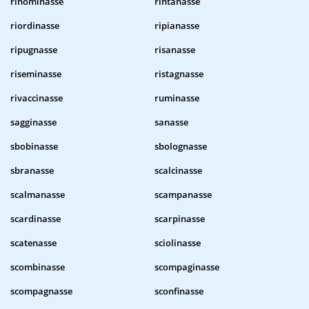
rinominasse
rintanasse
riordinasse
ripianasse
ripugnasse
risanasse
riseminasse
ristagnasse
rivaccinasse
ruminasse
sagginasse
sanasse
sbobinasse
sbolognasse
sbranasse
scalcinasse
scalmanasse
scampanasse
scardinasse
scarpinasse
scatenasse
sciolinasse
scombinasse
scompaginasse
scompagnasse
sconfinasse