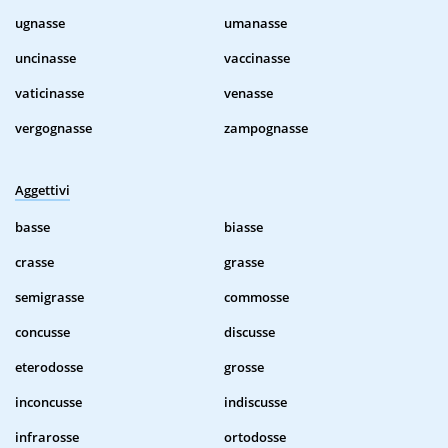
ugnasse
umanasse
uncinasse
vaccinasse
vaticinasse
venasse
vergognasse
zampognasse
Aggettivi
basse
biasse
crasse
grasse
semigrasse
commosse
concusse
discusse
eterodosse
grosse
inconcusse
indiscusse
infrarosse
ortodosse