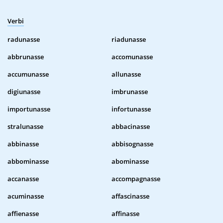
Verbi
radunasse
riadunasse
abbrunasse
accomunasse
accumunasse
allunasse
digiunasse
imbrunasse
importunasse
infortunasse
stralunasse
abbacinasse
abbinasse
abbisognasse
abbominasse
abominasse
accanasse
accompagnasse
acuminasse
affascinasse
affienasse
affinasse