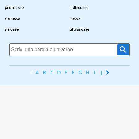
promosse
ridiscusse
rimosse
rosse
smosse
ultrarosse
A
B
C
D
E
F
G
H
I
J
K
L
M
N