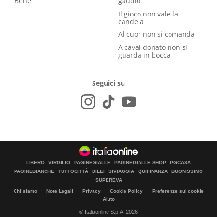
Bene
gaudio
Il gioco non vale la
candela
Al cuor non si comanda
A caval donato non si
guarda in bocca
Seguici su
LIBERO
VIRGILIO
PAGINEGIALLE
PAGINEGIALLE SHOP
PGCASA
PAGINEBIANCHE
TUTTOCITTÀ
DILEI
SIVIAGGIA
QUIFINANZA
BUONISSIMO
SUPEREVA
Chi siamo
Note Legali
Privacy
Cookie Policy
Preferenze sui cookie
Aiuto
© Italiaonline S.p.A. 2026