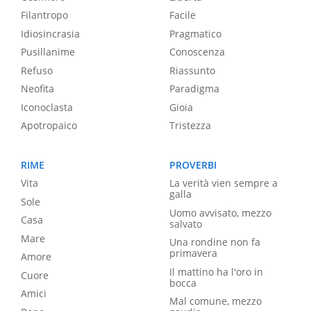
Filantropo
Facile
Idiosincrasia
Pragmatico
Pusillanime
Conoscenza
Refuso
Riassunto
Neofita
Paradigma
Iconoclasta
Gioia
Apotropaico
Tristezza
RIME
PROVERBI
Vita
La verità vien sempre a
galla
Sole
Uomo avvisato, mezzo
Casa
salvato
Mare
Una rondine non fa
primavera
Amore
Il mattino ha l'oro in
Cuore
bocca
Amici
Mal comune, mezzo