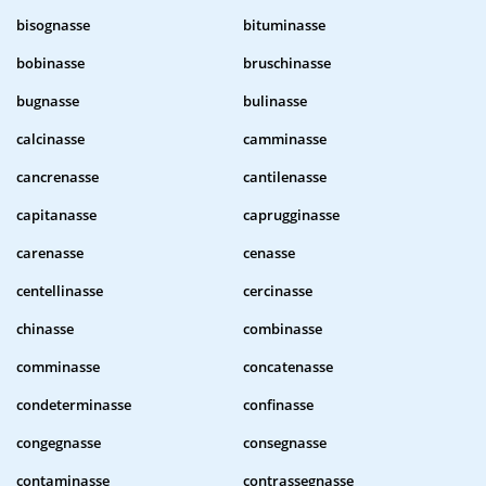
bisognasse
bituminasse
bobinasse
bruschinasse
bugnasse
bulinasse
calcinasse
camminasse
cancrenasse
cantilenasse
capitanasse
caprugginasse
carenasse
cenasse
centellinasse
cercinasse
chinasse
combinasse
comminasse
concatenasse
condeterminasse
confinasse
congegnasse
consegnasse
contaminasse
contrassegnasse