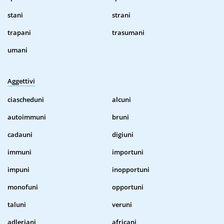
stani
strani
trapani
trasumani
umani
Aggettivi
ciascheduni
alcuni
autoimmuni
bruni
cadauni
digiuni
immuni
importuni
impuni
inopportuni
monofuni
opportuni
taluni
veruni
adleriani
africani