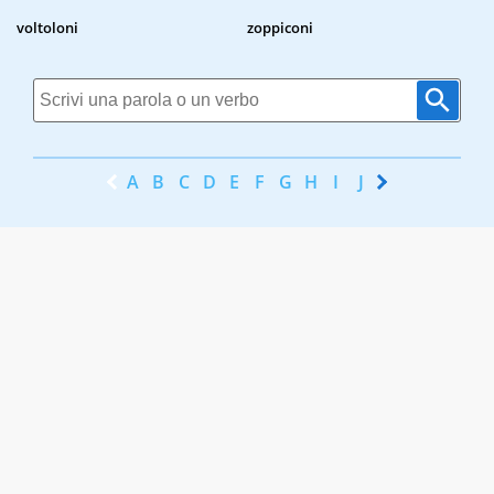
voltoloni
zoppiconi
A
B
C
D
E
F
G
H
I
J
K
L
M
N