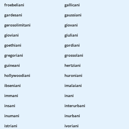
froebeliani
gallicani
gardesani
gaussiani
gerosolimitani
giovani
gioviani
giuliani
goethiani
gordiani
gregoriani
grossolani
guineani
hertziani
hollywoodiani
huroniani
ibseniani
imalaiani
immani
inani
insani
interurbani
inumani
inurbani
istriani
ivoriani