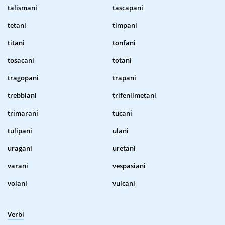
talismani
tascapani
tetani
timpani
titani
tonfani
tosacani
totani
tragopani
trapani
trebbiani
trifenilmetani
trimarani
tucani
tulipani
ulani
uragani
uretani
varani
vespasiani
volani
vulcani
Verbi