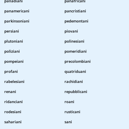
palladiani
panafricani
panamericani
pancristiani
parkinsoniani
pedemontani
persiani
piovani
plutoniani
polinesiani
poliziani
pomeridiani
pompeiani
precolombiani
profani
quatriduani
rabelesiani
rachidiani
renani
repubblicani
ridanciani
roani
rodesiani
rusticani
sahariani
sani