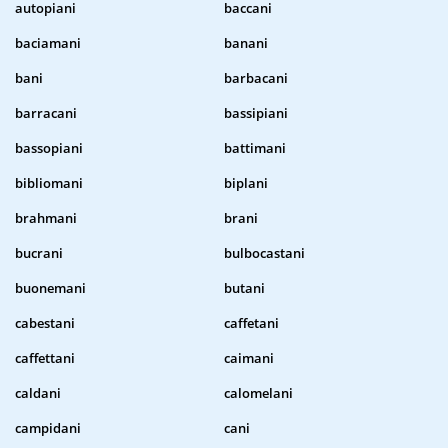
autopiani
baccani
baciamani
banani
bani
barbacani
barracani
bassipiani
bassopiani
battimani
bibliomani
biplani
brahmani
brani
bucrani
bulbocastani
buonemani
butani
cabestani
caffetani
caffettani
caimani
caldani
calomelani
campidani
cani