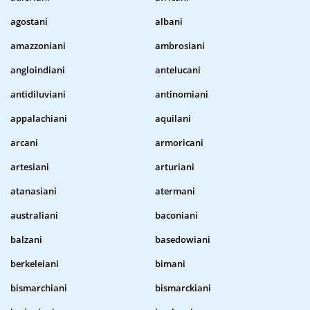
agostani
albani
amazzoniani
ambrosiani
angloindiani
antelucani
antidiluviani
antinomiani
appalachiani
aquilani
arcani
armoricani
artesiani
arturiani
atanasiani
atermani
australiani
baconiani
balzani
basedowiani
berkeleiani
bimani
bismarchiani
bismarckiani