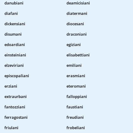
danubiani
deamicisiani
diafani
diatermani
dickensiani
diocesani
disumani
draconiani
edoardiani
egiziani
einsteiniani
elisabettiani
elzeviriani
emiliani
episcopaliani
erasmiani
erziani
eteromani
extraurbani
falloppiani
fantozziani
faustiani
ferragostani
freudiani
friulani
frobeliani