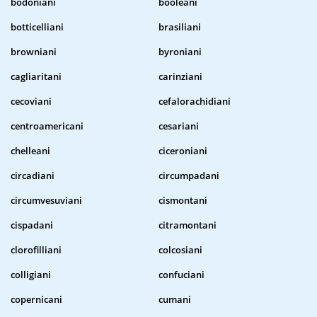
bodoniani
booleani
botticelliani
brasiliani
browniani
byroniani
cagliaritani
carinziani
cecoviani
cefalorachidiani
centroamericani
cesariani
chelleani
ciceroniani
circadiani
circumpadani
circumvesuviani
cismontani
cispadani
citramontani
clorofilliani
colcosiani
colligiani
confuciani
copernicani
cumani