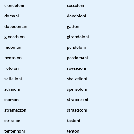
ciondoloni
coccoloni
domani
dondoloni
dopodomani
gattoni
ginocchioni
girandoloni
indomani
pendoloni
penzoloni
posdomani
rotoloni
rovescioni
saltelloni
sbalzelloni
sdraioni
spenzoloni
stamani
strabalzoni
stramazzoni
strasciconi
striscioni
tastoni
tentennoni
tentoni