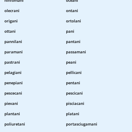
ninfomani
oceani
olecrani
ontani
origani
ortolani
ottani
pani
pannilani
pantani
paramani
passamani
pastrani
peani
pelagiani
pellicani
penepiani
pentani
pescecani
pescicani
pievani
pisciacani
plantani
platani
poliuretani
portasciugamani