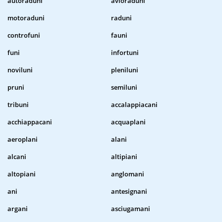
autoraduni
avioraduni
motoraduni
raduni
controfuni
fauni
funi
infortuni
noviluni
pleniluni
pruni
semiluni
tribuni
accalappiacani
acchiappacani
acquaplani
aeroplani
alani
alcani
altipiani
altopiani
anglomani
ani
antesignani
argani
asciugamani