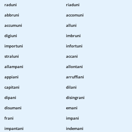
raduni
riaduni
abbruni
accomuni
accumuni
alluni
digiuni
imbruni
importuni
infortuni
straluni
accani
allampani
allontani
appiani
arruffiani
capitani
dilani
dipani
disingrani
disumani
emani
frani
impani
impantani
indemani