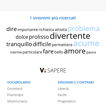
I sinonimi più ricercati
problema
dire
importante
richiesta
attività
divertente
prolisso
dolce
acume
tranquillo
difficile
permettere
amore
fare
particolare
bello
inerme
paura
SAPERE
VOCABOLARIO
SINONIMI E CONTRARI
Ossimoro
Libertà
Filantropo
Facile
Idiosincrasia
Pragmatico