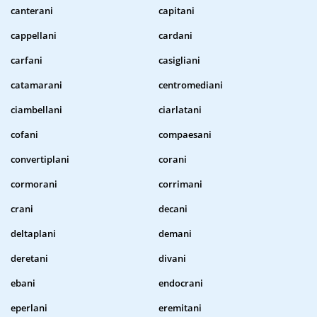
canterani
capitani
cappellani
cardani
carfani
casigliani
catamarani
centromediani
ciambellani
ciarlatani
cofani
compaesani
convertiplani
corani
cormorani
corrimani
crani
decani
deltaplani
demani
deretani
divani
ebani
endocrani
eperlani
eremitani