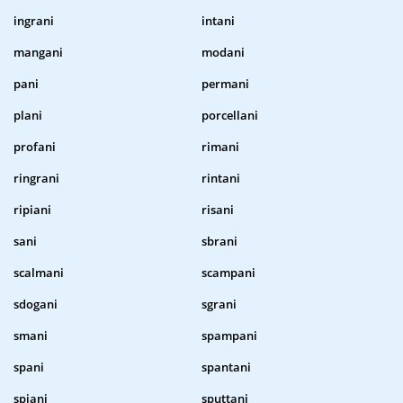
ingrani
intani
mangani
modani
pani
permani
plani
porcellani
profani
rimani
ringrani
rintani
ripiani
risani
sani
sbrani
scalmani
scampani
sdogani
sgrani
smani
spampani
spani
spantani
spiani
sputtani