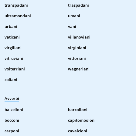
transpadani
traspadani
ultramondani
umani
urbani
vani
vaticani
villanoviani
virgiliani
virginiani
vitruviani
vittoriani
volterriani
wagneriani
zoliani
Avverbi
balzelloni
barcolloni
bocconi
capitomboloni
carponi
cavalcioni