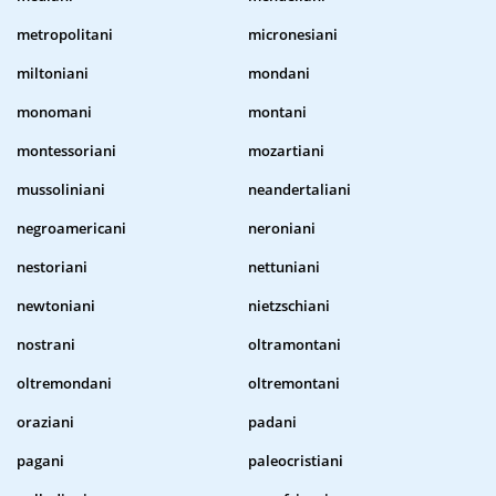
metropolitani
micronesiani
miltoniani
mondani
monomani
montani
montessoriani
mozartiani
mussoliniani
neandertaliani
negroamericani
neroniani
nestoriani
nettuniani
newtoniani
nietzschiani
nostrani
oltramontani
oltremondani
oltremontani
oraziani
padani
pagani
paleocristiani