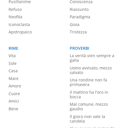
Pusillanime
Conoscenza
Refuso
Riassunto
Neofita
Paradigma
Iconoclasta
Gioia
Apotropaico
Tristezza
RIME
PROVERBI
Vita
La verità vien sempre a
galla
Sole
Uomo avvisato, mezzo
Casa
salvato
Mare
Una rondine non fa
primavera
Amore
Il mattino ha l'oro in
Cuore
bocca
Amici
Mal comune, mezzo
Bene
gaudio
Il gioco non vale la
candela