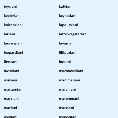
joyciani
kafkiani
kepleriani
keynesiani
kolchoziani
lapalissiani
lariani
latteovegetariani
laurenziani
lavamani
leopardiani
lillipuziani
linneani
lontani
luculliani
machiavelliani
malsani
mammaliani
manzoniani
marchiani
marciani
maremmani
mariani
marxiani
mediani
mendeliani