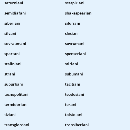
saturniani
scespiriani
semidiafani
shakespeariani
siberiani
siluriani
silvani
slesiani
sovraumani
sovrumani
spartani
spenseriani
staliniani
stiriani
strani
subumani
suburbani
tacitiani
tecnopolitani
teodosiani
termidoriani
texani
tiziani
tolstoiani
transgiordani
transiberiani