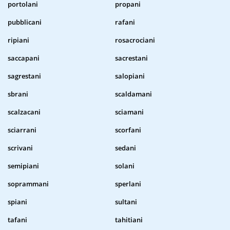
portolani
propani
pubblicani
rafani
ripiani
rosacrociani
saccapani
sacrestani
sagrestani
salopiani
sbrani
scaldamani
scalzacani
sciamani
sciarrani
scorfani
scrivani
sedani
semipiani
solani
soprammani
sperlani
spiani
sultani
tafani
tahitiani