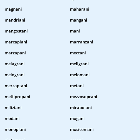
magnani
maharani
mandriani
mangani
mangostani
mani
marcapiani
marranzani
marzapani
meccani
melagrani
meligrani
melograni
melomani
mercaptani
metani
metilpropani
mezzosoprani
miliziani
mirabolani
modani
mogani
monoplani
musicomani