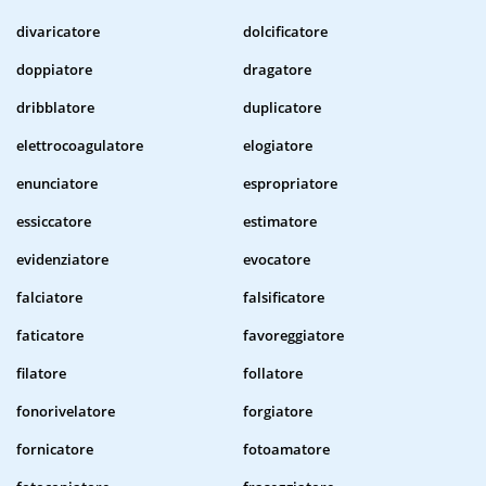
divaricatore
dolcificatore
doppiatore
dragatore
dribblatore
duplicatore
elettrocoagulatore
elogiatore
enunciatore
espropriatore
essiccatore
estimatore
evidenziatore
evocatore
falciatore
falsificatore
faticatore
favoreggiatore
filatore
follatore
fonorivelatore
forgiatore
fornicatore
fotoamatore