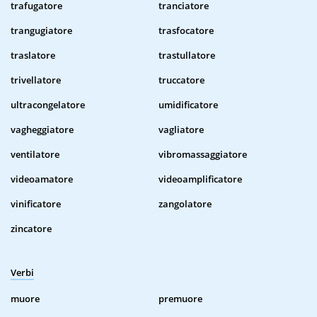
trafugatore
tranciatore
trangugiatore
trasfocatore
traslatore
trastullatore
trivellatore
truccatore
ultracongelatore
umidificatore
vagheggiatore
vagliatore
ventilatore
vibromassaggiatore
videoamatore
videoamplificatore
vinificatore
zangolatore
zincatore
Verbi
muore
premuore