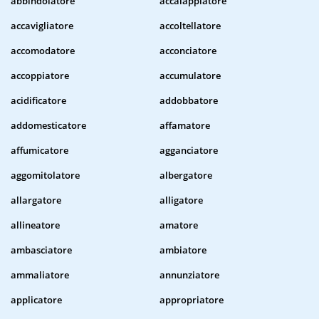
abbindolatore
accalappiatore
accavigliatore
accoltellatore
accomodatore
acconciatore
accoppiatore
accumulatore
acidificatore
addobbatore
addomesticatore
affamatore
affumicatore
agganciatore
aggomitolatore
albergatore
allargatore
alligatore
allineatore
amatore
ambasciatore
ambiatore
ammaliatore
annunziatore
applicatore
appropriatore