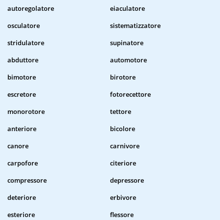
autoregolatore
eiaculatore
osculatore
sistematizzatore
stridulatore
supinatore
abduttore
automotore
bimotore
birotore
escretore
fotorecettore
monorotore
tettore
anteriore
bicolore
canore
carnivore
carpofore
citeriore
compressore
depressore
deteriore
erbivore
esteriore
flessore