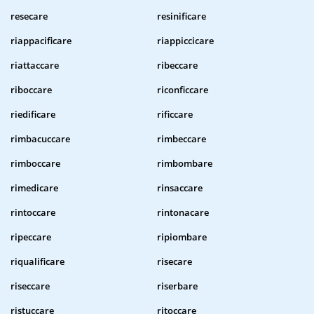
resecare
resinificare
riappacificare
riappiccicare
riattaccare
ribeccare
riboccare
riconficcare
riedificare
rificcare
rimbacuccare
rimbeccare
rimboccare
rimbombare
rimedicare
rinsaccare
rintoccare
rintonacare
ripeccare
ripiombare
riqualificare
risecare
riseccare
riserbare
ristuccare
ritoccare