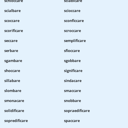
schioccare
sciabicare
scialbare
scioccare
scoccare
sconficcare
scorificare
scroccare
seccare
semplificare
serbare
sfioccare
sgambare
sgobbare
shoccare
significare
sillabare
sindacare
slombare
smaccare
smonacare
snobbare
solidificare
sopraedificare
sopredificare
spaccare