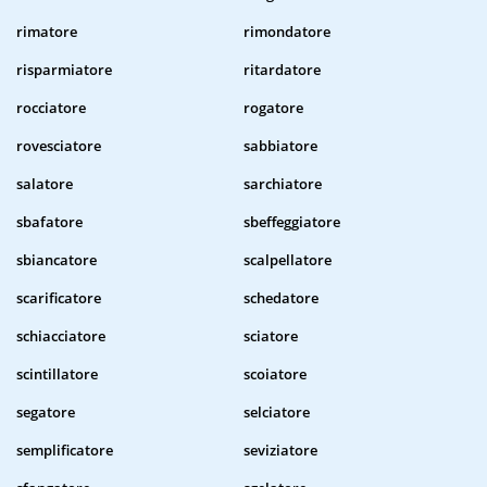
rimatore
rimondatore
risparmiatore
ritardatore
rocciatore
rogatore
rovesciatore
sabbiatore
salatore
sarchiatore
sbafatore
sbeffeggiatore
sbiancatore
scalpellatore
scarificatore
schedatore
schiacciatore
sciatore
scintillatore
scoiatore
segatore
selciatore
semplificatore
seviziatore