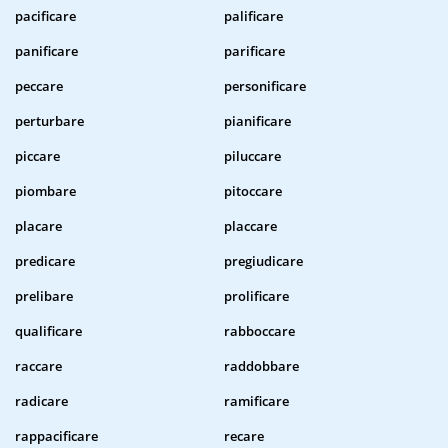
pacificare
palificare
panificare
parificare
peccare
personificare
perturbare
pianificare
piccare
piluccare
piombare
pitoccare
placare
placcare
predicare
pregiudicare
prelibare
prolificare
qualificare
rabboccare
raccare
raddobbare
radicare
ramificare
rappacificare
recare