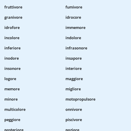
fruttivore
fumivore
granivore
idrocore
idrofore
immemore
incolore
indolore
inferiore
infrasonore
inodore
insapore
insonore
interiore
logore
maggiore
memore
migliore
minore
motopropulsore
multicolore
onnivore
peggiore
piscivore
posteriore
poziore