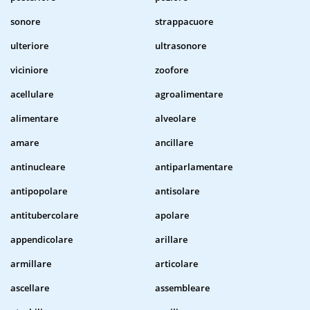
sonore
strappacuore
ulteriore
ultrasonore
viciniore
zoofore
acellulare
agroalimentare
alimentare
alveolare
amare
ancillare
antinucleare
antiparlamentare
antipopolare
antisolare
antitubercolare
apolare
appendicolare
arillare
armillare
articolare
ascellare
assembleare