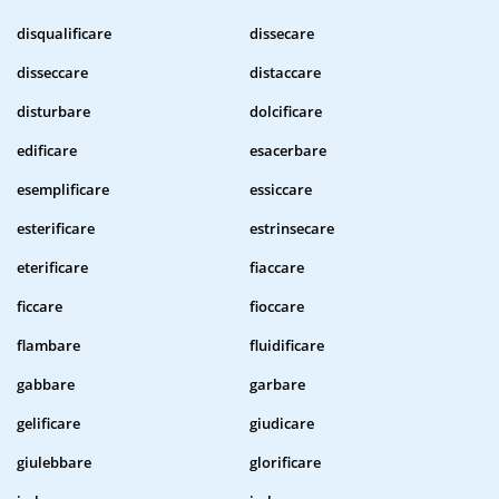
disqualificare
dissecare
disseccare
distaccare
disturbare
dolcificare
edificare
esacerbare
esemplificare
essiccare
esterificare
estrinsecare
eterificare
fiaccare
ficcare
fioccare
flambare
fluidificare
gabbare
garbare
gelificare
giudicare
giulebbare
glorificare