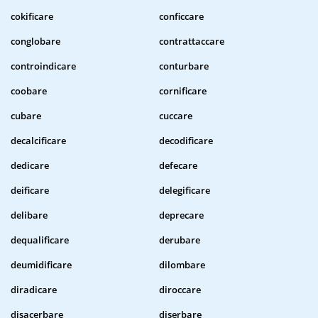
cokificare
conficcare
conglobare
contrattaccare
controindicare
conturbare
coobare
cornificare
cubare
cuccare
decalcificare
decodificare
dedicare
defecare
deificare
delegificare
delibare
deprecare
dequalificare
derubare
deumidificare
dilombare
diradicare
diroccare
disacerbare
diserbare