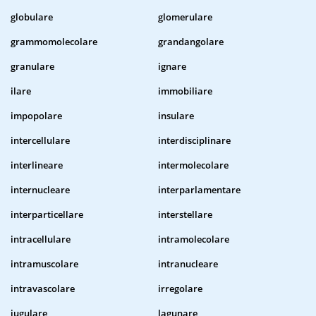
globulare
glomerulare
grammomolecolare
grandangolare
granulare
ignare
ilare
immobiliare
impopolare
insulare
intercellulare
interdisciplinare
interlineare
intermolecolare
internucleare
interparlamentare
interparticellare
interstellare
intracellulare
intramolecolare
intramuscolare
intranucleare
intravascolare
irregolare
iugulare
lagunare