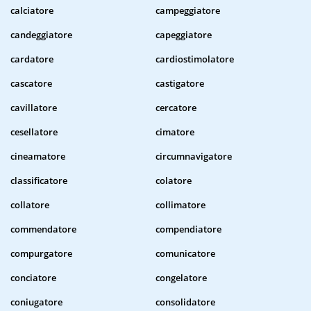
calciatore
campeggiatore
candeggiatore
capeggiatore
cardatore
cardiostimolatore
cascatore
castigatore
cavillatore
cercatore
cesellatore
cimatore
cineamatore
circumnavigatore
classificatore
colatore
collatore
collimatore
commendatore
compendiatore
compurgatore
comunicatore
conciatore
congelatore
coniugatore
consolidatore