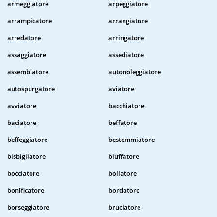
armeggiatore
arpeggiatore
arrampicatore
arrangiatore
arredatore
arringatore
assaggiatore
assediatore
assemblatore
autonoleggiatore
autospurgatore
aviatore
avviatore
bacchiatore
baciatore
beffatore
beffeggiatore
bestemmiatore
bisbigliatore
bluffatore
bocciatore
bollatore
bonificatore
bordatore
borseggiatore
bruciatore