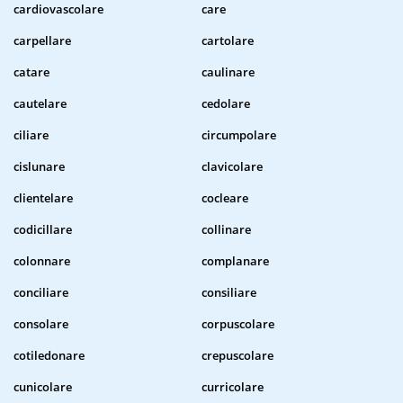
cardiovascolare
care
carpellare
cartolare
catare
caulinare
cautelare
cedolare
ciliare
circumpolare
cislunare
clavicolare
clientelare
cocleare
codicillare
collinare
colonnare
complanare
conciliare
consiliare
consolare
corpuscolare
cotiledonare
crepuscolare
cunicolare
curricolare