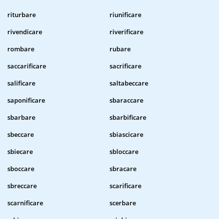
riturbare
riunificare
rivendicare
riverificare
rombare
rubare
saccarificare
sacrificare
salificare
saltabeccare
saponificare
sbaraccare
sbarbare
sbarbificare
sbeccare
sbiascicare
sbiecare
sbloccare
sboccare
sbracare
sbreccare
scarificare
scarnificare
scerbare