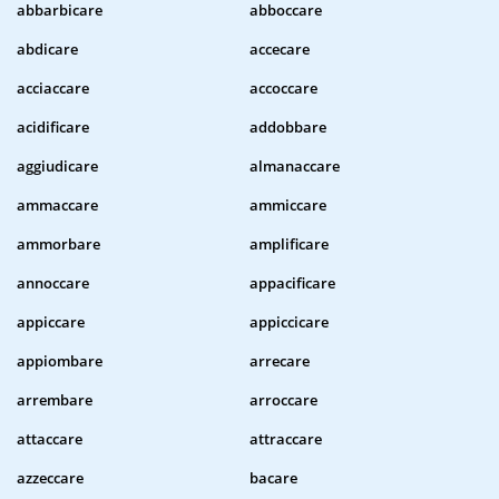
abbarbicare
abboccare
abdicare
accecare
acciaccare
accoccare
acidificare
addobbare
aggiudicare
almanaccare
ammaccare
ammiccare
ammorbare
amplificare
annoccare
appacificare
appiccare
appiccicare
appiombare
arrecare
arrembare
arroccare
attaccare
attraccare
azzeccare
bacare