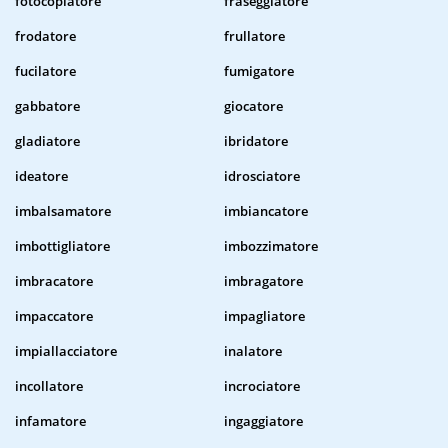
fotocopiatore
fraseggiatore
frodatore
frullatore
fucilatore
fumigatore
gabbatore
giocatore
gladiatore
ibridatore
ideatore
idrosciatore
imbalsamatore
imbiancatore
imbottigliatore
imbozzimatore
imbracatore
imbragatore
impaccatore
impagliatore
impiallacciatore
inalatore
incollatore
incrociatore
infamatore
ingaggiatore