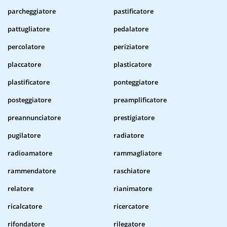
parcheggiatore
pastificatore
pattugliatore
pedalatore
percolatore
periziatore
placcatore
plasticatore
plastificatore
ponteggiatore
posteggiatore
preamplificatore
preannunciatore
prestigiatore
pugilatore
radiatore
radioamatore
rammagliatore
rammendatore
raschiatore
relatore
rianimatore
ricalcatore
ricercatore
rifondatore
rilegatore