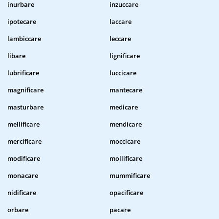
inurbare
inzuccare
ipotecare
laccare
lambiccare
leccare
libare
lignificare
lubrificare
luccicare
magnificare
mantecare
masturbare
medicare
mellificare
mendicare
mercificare
moccicare
modificare
mollificare
monacare
mummificare
nidificare
opacificare
orbare
pacare