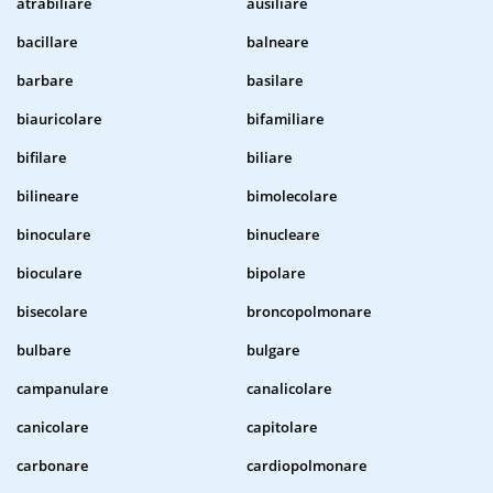
atrabiliare
ausiliare
bacillare
balneare
barbare
basilare
biauricolare
bifamiliare
bifilare
biliare
bilineare
bimolecolare
binoculare
binucleare
bioculare
bipolare
bisecolare
broncopolmonare
bulbare
bulgare
campanulare
canalicolare
canicolare
capitolare
carbonare
cardiopolmonare