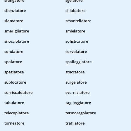
sfangatore
sgelatore
silenziatore
sillabatore
slamatore
smantellatore
smerigliatore
smielatore
snocciolatore
sofisticatore
sondatore
sorvolatore
spalatore
spalleggiatore
spaziatore
stuccatore
sublocatore
surgelatore
surriscaldatore
sverniciatore
tabulatore
taglieggiatore
telecopiatore
termoregolatore
torneatore
trafilatore