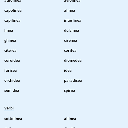
autolinea
aviolinea
capolinea
alinea
capilinea
interlinea
linea
dulcinea
ghinea
cirenea
citerea
corifea
coroidea
diomedea
farisea
idea
orchidea
paradisea
semidea
spirea
Verbi
sottolinea
allinea