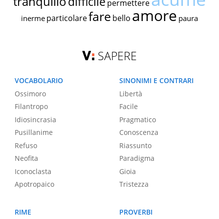
tranquillo
difficile
permettere
amore
fare
particolare
bello
inerme
paura
SAPERE
VOCABOLARIO
SINONIMI E CONTRARI
Ossimoro
Libertà
Filantropo
Facile
Idiosincrasia
Pragmatico
Pusillanime
Conoscenza
Refuso
Riassunto
Neofita
Paradigma
Iconoclasta
Gioia
Apotropaico
Tristezza
RIME
PROVERBI