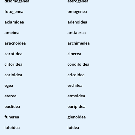
disomogenea
eterogenea
fotogenea
omogenea
aclamidea
adenoidea
amebea
antiaerea
aracnoidea
archimedea
carotidea
cinerea
clitoridea
condiloidea
corioidea
cricoidea
egea
eschilea
eterea
etmoidea
euclidea
euripidea
funerea
glenoidea
ialoidea
ioidea