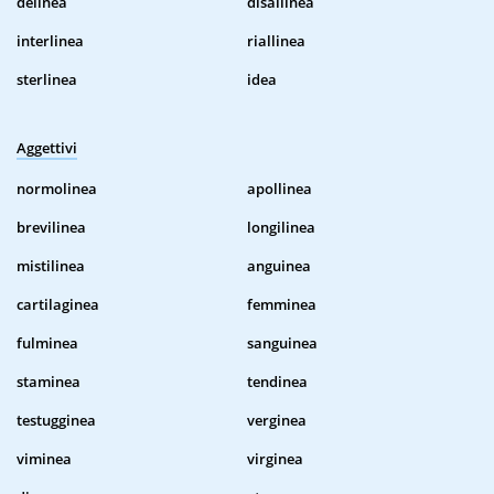
delinea
disallinea
interlinea
riallinea
sterlinea
idea
Aggettivi
normolinea
apollinea
brevilinea
longilinea
mistilinea
anguinea
cartilaginea
femminea
fulminea
sanguinea
staminea
tendinea
testugginea
verginea
viminea
virginea