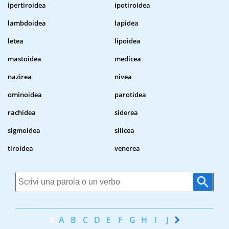
ipertiroidea
ipotiroidea
lambdoidea
lapidea
letea
lipoidea
mastoidea
medicea
nazirea
nivea
ominoidea
parotidea
rachidea
siderea
sigmoidea
silicea
tiroidea
venerea
A
B
C
D
E
F
G
H
I
J
K
L
M
N