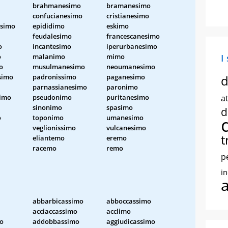
brahmanesimo
bramanesimo
confucianesimo
cristianesimo
esimo
epididimo
eskimo
feudalesimo
francescanesimo
o
incantesimo
iperurbanesimo
o
malanimo
mimo
I
o
musulmanesimo
neoumanesimo
simo
padronissimo
paganesimo
d
parnassianesimo
paronimo
simo
pseudonimo
puritanesimo
at
sinonimo
spasimo
d
o
toponimo
umanesimo
veglionissimo
vulcanesimo
t
eliantemo
eremo
racemo
remo
p
i
abbarbicassimo
abboccassimo
acciaccassimo
acclimo
mo
addobbassimo
aggiudicassimo