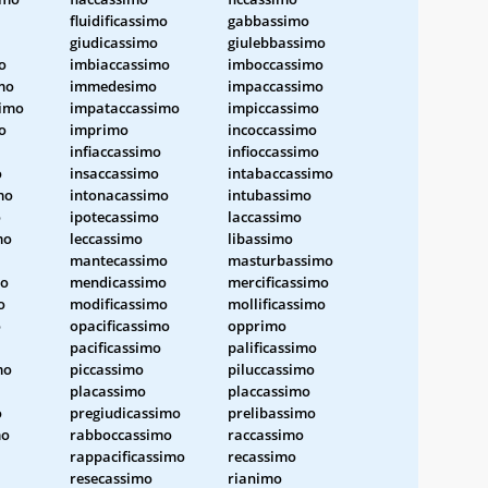
fluidificassimo
gabbassimo
giudicassimo
giulebbassimo
o
imbiaccassimo
imboccassimo
mo
immedesimo
impaccassimo
simo
impataccassimo
impiccassimo
o
imprimo
incoccassimo
infiaccassimo
infioccassimo
o
insaccassimo
intabaccassimo
mo
intonacassimo
intubassimo
o
ipotecassimo
laccassimo
mo
leccassimo
libassimo
mantecassimo
masturbassimo
mo
mendicassimo
mercificassimo
o
modificassimo
mollificassimo
o
opacificassimo
opprimo
pacificassimo
palificassimo
mo
piccassimo
piluccassimo
placassimo
placcassimo
o
pregiudicassimo
prelibassimo
mo
rabboccassimo
raccassimo
rappacificassimo
recassimo
resecassimo
rianimo