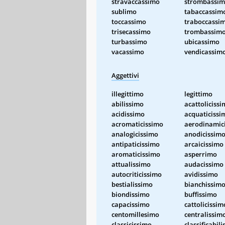
stravaccassimo
strombassi
sublimo
tabaccassim
toccassimo
traboccassi
trisecassimo
trombassim
turbassimo
ubicassimo
vacassimo
vendicassim
Aggettivi
illegittimo
legittimo
abilissimo
acattoliciss
acidissimo
acquaticissi
acromaticissimo
aerodinamic
analogicissimo
anodicissim
antipaticissimo
arcaicissimo
aromaticissimo
asperrimo
attualissimo
audacissimo
autocriticissimo
avidissimo
bestialissimo
bianchissim
biondissimo
buffissimo
capacissimo
cattolicissim
centomillesimo
centralissim
classicissimo
classificabil