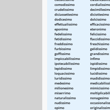
comodissimo
cordialissim
crudelissimo
decimillesim
diciassettesimo
diciottesimo
dodicesimo
dolcissimo
effettualissimo
efficacissimo
eponimo
eteronimo
fedelissimo
felicissimo
fetidissimo
flaccidissimo
freddissimo
freschissimo
furbissimo
gelidissimo
goffissimo
grandissimo
impiccabilissimo
infimo
ipotecabilissimo
ispidissimo
lepidissimo
limpidissimo
loquacissimo
lucidissimo
luridissimo
madidissimo
medesimo
medicabiliss
milionesimo
mimicissimo
miserrimo
moltiplicabi
naturalissimo
nonagesimo
nudissimo
occasionalis
opimo
originalissi