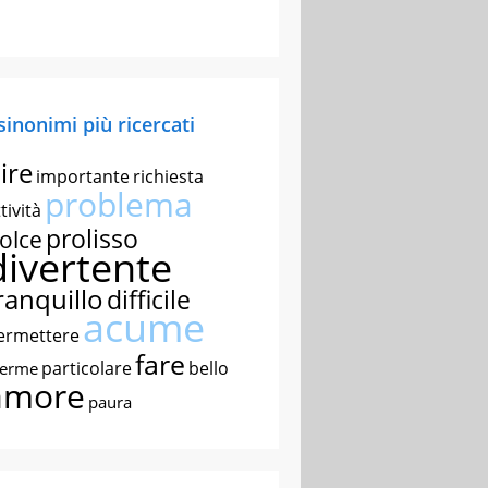
 sinonimi più ricercati
ire
importante
richiesta
problema
tività
prolisso
olce
divertente
ranquillo
difficile
acume
ermettere
fare
particolare
bello
nerme
amore
paura