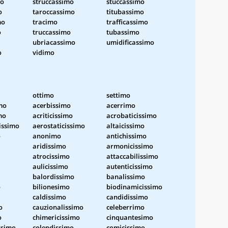
mo
struccassimo
stuccassimo
o
taroccassimo
titubassimo
mo
tracimo
trafficassimo
o
truccassimo
tubassimo
ubriacassimo
umidificassimo
o
vidimo
ottimo
settimo
imo
acerbissimo
acerrimo
mo
acriticissimo
acrobaticissimo
issimo
aerostaticissimo
altaicissimo
o
anonimo
antichissimo
aridissimo
armonicissimo
atrocissimo
attaccabilissimo
aulicissimo
autenticissimo
balordissimo
banalissimo
o
bilionesimo
biodinamicissimo
caldissimo
candidissimo
o
cauzionalissimo
celeberrimo
o
chimericissimo
cinquantesimo
issimo
colendissimo
comicissimo