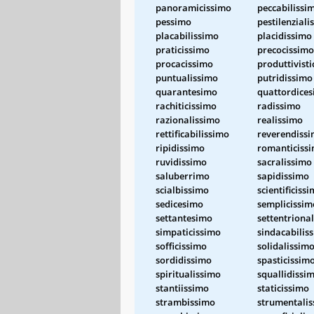
panoramicissimo
peccabilissi
pessimo
pestilenziali
placabilissimo
placidissimo
praticissimo
precocissimo
procacissimo
produttivisti
puntualissimo
putridissimo
quarantesimo
quattordice
rachiticissimo
radissimo
razionalissimo
realissimo
rettificabilissimo
reverendiss
ripidissimo
romanticiss
ruvidissimo
sacralissimo
saluberrimo
sapidissimo
scialbissimo
scientificiss
sedicesimo
semplicissim
settantesimo
settentriona
simpaticissimo
sindacabilis
sofficissimo
solidalissim
sordidissimo
spasticissim
spiritualissimo
squallidissi
stantiissimo
staticissimo
strambissimo
strumentali