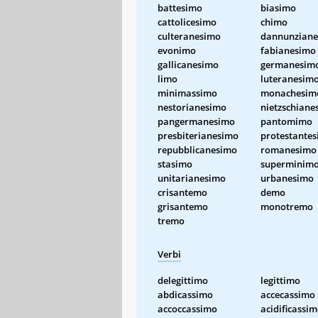
battesimo
biasimo
cattolicesimo
chimo
culteranesimo
dannunzian
evonimo
fabianesimo
gallicanesimo
germanesim
limo
luteranesim
minimassimo
monachesim
nestorianesimo
nietzschiane
pangermanesimo
pantomimo
presbiterianesimo
protestante
repubblicanesimo
romanesimo
stasimo
superminim
unitarianesimo
urbanesimo
crisantemo
demo
grisantemo
monotremo
tremo
Verbi
delegittimo
legittimo
abdicassimo
accecassimo
accoccassimo
acidificassi