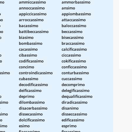
mo
ammiccassimo
ammorbassimo
annoccassimo
ansimo
o
appiccicassimo
appiombassimo
mo
arroccassimo
attaccassimo
o
bacassimo
baloccassimo
mo
battibeccassimo
beccassimo
o
biasimo
bisecassimo
bombassimo
braccassimo
cacassimo
calcificassimo
o
cibassimo
ciccassimo
mo
codificassimo
cokificassimo
concimo
conficcassimo
assimo
controindicassimo
conturbassimo
cubassimo
cuccassimo
decodificassimo
decomprimo
deificassimo
delegificassimo
o
deprimo
dequalificassimo
ssimo
dilombassimo
diradicassimo
o
disacerbassimo
disanimo
ssimo
dissecassimo
disseccassimo
mo
dolcificassimo
edificassimo
simo
esimo
esprimo
imo
fiaccassimo
ficcassimo