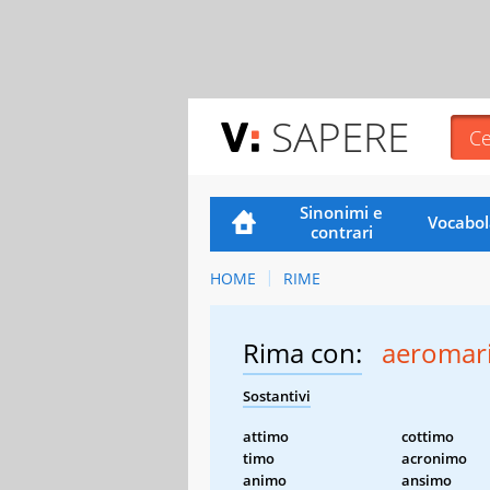
SAPERE
Sinonimi e
Vocabol
contrari
HOME
RIME
Rima con:
aeromar
Sostantivi
attimo
cottimo
timo
acronimo
animo
ansimo