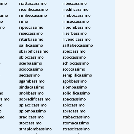
simo
riattaccassimo
ribeccassimo
riconficcassimo
riedificassimo
simo
rimbeccassimo
rimboccassimo
mo
rimo
rinsaccassimo
imo
ripeccassimo
ripiombassimo
riseccassimo
riserbassimo
riturbassimo
rivendicassimo
salificassimo
saltabeccassimo
sbarbificassimo
sbeccassimo
sbloccassimo
sboccassimo
o
scerbassimo
schioccassimo
scioccassimo
scoccassimo
o
seccassimo
semplificassimo
sgambassimo
sgobbassimo
sindacassimo
slombassimo
mo
snobbassimo
solidificassimo
ssimo
sopredificassimo
spaccassimo
mo
spiaccicassimo
spiccassimo
o
spiombassimo
sprecassimo
imo
sradicassimo
stabaccassimo
stoccassimo
stomacassimo
strapiombassimo
strascicassimo