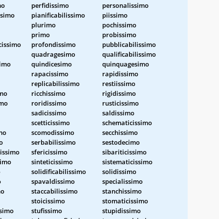
mo
perfidissimo
personalissimo
ssimo
pianificabilissimo
piissimo
plurimo
pochissimo
primo
probissimo
cissimo
profondissimo
pubblicabilissimo
quadragesimo
qualificabilissimo
simo
quindicesimo
quinquagesimo
rapacissimo
rapidissimo
replicabilissimo
restiissimo
imo
ricchissimo
rigidissimo
imo
roridissimo
rusticissimo
sadicissimo
saldissimo
scetticissimo
schematicissimo
imo
scomodissimo
secchissimo
o
serbabilissimo
sestodecimo
lissimo
sfericissimo
sibariticissimo
simo
sinteticissimo
sistematicissimo
o
solidificabilissimo
solidissimo
o
spavaldissimo
specialissimo
mo
staccabilissimo
stanchissimo
stoicissimo
stomaticissimo
ssimo
stufissimo
stupidissimo