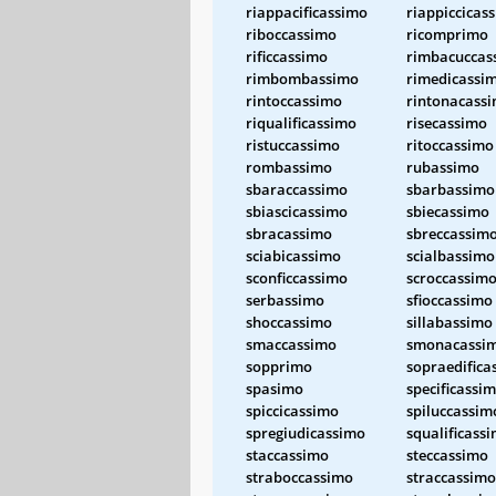
riappacificassimo
riappiccicas
riboccassimo
ricomprimo
rificcassimo
rimbacuccas
rimbombassimo
rimedicassi
rintoccassimo
rintonacass
riqualificassimo
risecassimo
ristuccassimo
ritoccassimo
rombassimo
rubassimo
sbaraccassimo
sbarbassimo
sbiascicassimo
sbiecassimo
sbracassimo
sbreccassim
sciabicassimo
scialbassimo
sconficcassimo
scroccassim
serbassimo
sfioccassimo
shoccassimo
sillabassimo
smaccassimo
smonacassi
sopprimo
sopraedifica
spasimo
specificassi
spiccicassimo
spiluccassim
spregiudicassimo
squalificass
staccassimo
steccassimo
straboccassimo
straccassimo