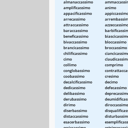
almanaccassimo
ammaccassi
amplificassimo
animo
appacificassimo
appiccassim
arrecassimo
arrembassi
attraccassimo
azzeccassim
baraccassimo
barbificassi
beneficassimo
biascicassim
bivaccassimo
bloccassimo
brancicassimo
broccassimo
chilificassimo
ciancicassim
cimo
claudicassi
collimo
comprimo
conglobassimo
contrattacc
coobassimo
cresimo
decalcificassimo
decimo
dedicassimo
defecassimo
delibassimo
deprecassim
derubassimo
deumidifica
dirimo
diroccassim
diserbassimo
disqualifica
distaccassimo
disturbassi
esacerbassimo
esemplificas
essiccassimo
estrinsecass