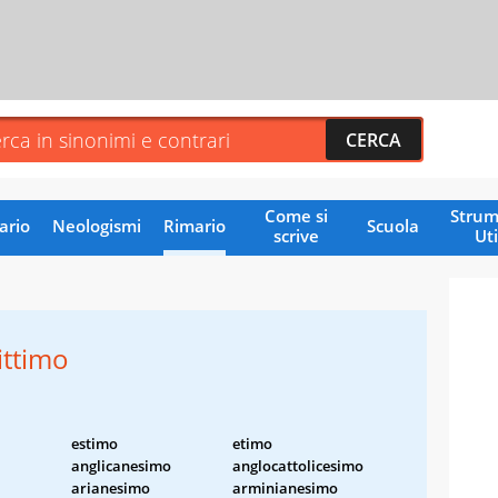
Come si
Strum
ario
Neologismi
Rimario
Scuola
scrive
Uti
ittimo
estimo
etimo
anglicanesimo
anglocattolicesimo
arianesimo
arminianesimo