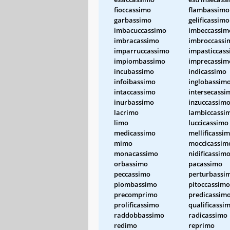
fioccassimo
flambassimo
garbassimo
gelificassimo
imbacuccassimo
imbeccassim
imbracassimo
imbroccassi
imparruccassimo
impasticcas
impiombassimo
imprecassim
incubassimo
indicassimo
infoibassimo
inglobassim
intaccassimo
intersecassi
inurbassimo
inzuccassim
lacrimo
lambiccassi
limo
luccicassimo
medicassimo
mellificassi
mimo
moccicassim
monacassimo
nidificassim
orbassimo
pacassimo
peccassimo
perturbassi
piombassimo
pitoccassimo
precomprimo
predicassim
prolificassimo
qualificassi
raddobbassimo
radicassimo
redimo
reprimo