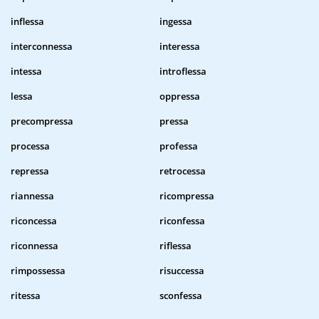
inflessa
ingessa
interconnessa
interessa
intessa
introflessa
lessa
oppressa
precompressa
pressa
processa
professa
repressa
retrocessa
riannessa
ricompressa
riconcessa
riconfessa
riconnessa
riflessa
rimpossessa
risuccessa
ritessa
sconfessa