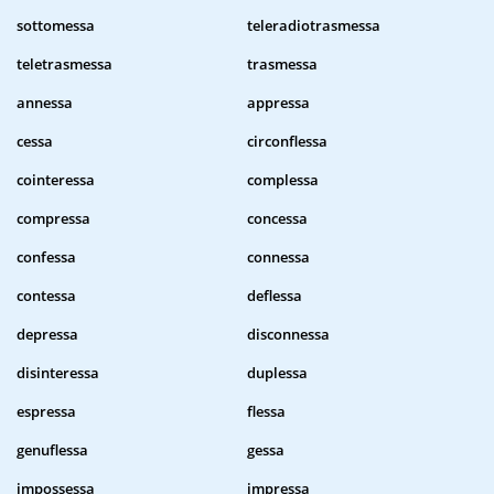
sottomessa
teleradiotrasmessa
teletrasmessa
trasmessa
annessa
appressa
cessa
circonflessa
cointeressa
complessa
compressa
concessa
confessa
connessa
contessa
deflessa
depressa
disconnessa
disinteressa
duplessa
espressa
flessa
genuflessa
gessa
impossessa
impressa