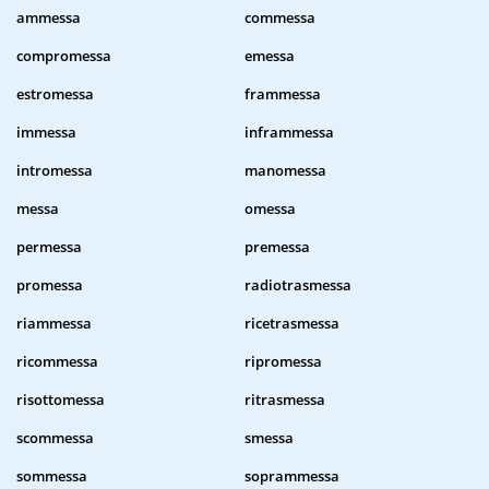
ammessa
commessa
compromessa
emessa
estromessa
frammessa
immessa
inframmessa
intromessa
manomessa
messa
omessa
permessa
premessa
promessa
radiotrasmessa
riammessa
ricetrasmessa
ricommessa
ripromessa
risottomessa
ritrasmessa
scommessa
smessa
sommessa
soprammessa