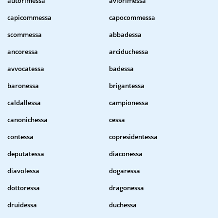
autorimessa
aviorimessa
capicommessa
capocommessa
scommessa
abbadessa
ancoressa
arciduchessa
avvocatessa
badessa
baronessa
brigantessa
caldallessa
campionessa
canonichessa
cessa
contessa
copresidentessa
deputatessa
diaconessa
diavolessa
dogaressa
dottoressa
dragonessa
druidessa
duchessa