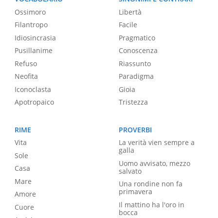
Ossimoro
Libertà
Filantropo
Facile
Idiosincrasia
Pragmatico
Pusillanime
Conoscenza
Refuso
Riassunto
Neofita
Paradigma
Iconoclasta
Gioia
Apotropaico
Tristezza
RIME
PROVERBI
Vita
La verità vien sempre a
galla
Sole
Uomo avvisato, mezzo
Casa
salvato
Mare
Una rondine non fa
primavera
Amore
Il mattino ha l'oro in
Cuore
bocca