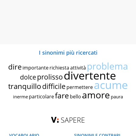
I sinonimi più ricercati
problema
dire
importante
richiesta
attività
divertente
prolisso
dolce
acume
tranquillo
difficile
permettere
amore
fare
particolare
bello
inerme
paura
SAPERE
VOCABOLARIO
SINONIMI E CONTRARI