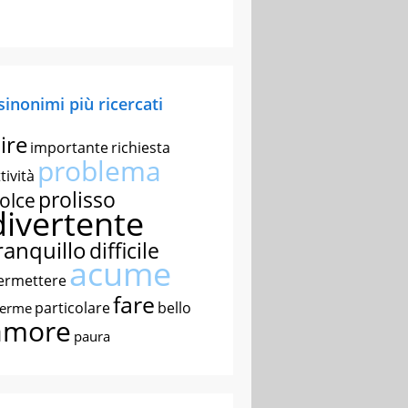
 sinonimi più ricercati
ire
importante
richiesta
problema
tività
prolisso
olce
divertente
ranquillo
difficile
acume
ermettere
fare
particolare
bello
nerme
amore
paura