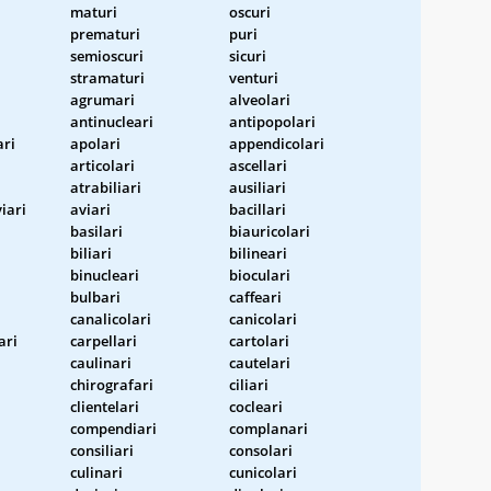
maturi
oscuri
prematuri
puri
semioscuri
sicuri
stramaturi
venturi
agrumari
alveolari
antinucleari
antipopolari
ari
apolari
appendicolari
articolari
ascellari
atrabiliari
ausiliari
iari
aviari
bacillari
basilari
biauricolari
biliari
bilineari
binucleari
bioculari
bulbari
caffeari
canalicolari
canicolari
ari
carpellari
cartolari
caulinari
cautelari
chirografari
ciliari
clientelari
cocleari
compendiari
complanari
consiliari
consolari
culinari
cunicolari