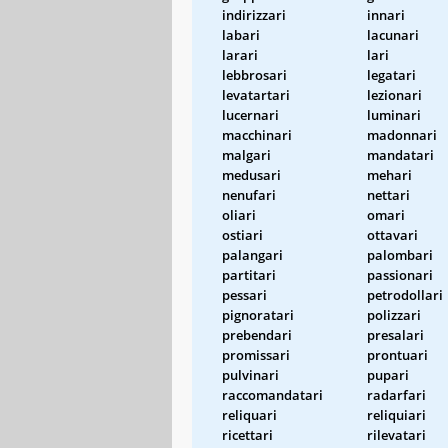
indirizzari
innari
labari
lacunari
larari
lari
lebbrosari
legatari
levatartari
lezionari
lucernari
luminari
macchinari
madonnari
malgari
mandatari
medusari
mehari
nenufari
nettari
oliari
omari
ostiari
ottavari
palangari
palombari
partitari
passionari
pessari
petrodollari
pignoratari
polizzari
prebendari
presalari
promissari
prontuari
pulvinari
pupari
raccomandatari
radarfari
reliquari
reliquiari
ricettari
rilevatari