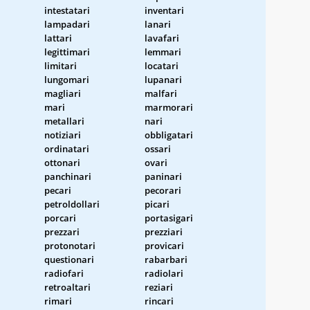
intestatari
inventari
lampadari
lanari
lattari
lavafari
legittimari
lemmari
limitari
locatari
lungomari
lupanari
magliari
malfari
mari
marmorari
metallari
nari
notiziari
obbligatari
ordinatari
ossari
ottonari
ovari
panchinari
paninari
pecari
pecorari
petroldollari
picari
porcari
portasigari
prezzari
prezziari
protonotari
provicari
questionari
rabarbari
radiofari
radiolari
retroaltari
reziari
rimari
rincari