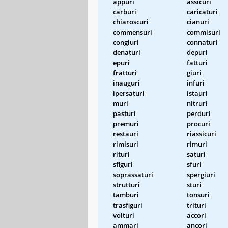
appuri
assicuri
carburi
caricaturi
chiaroscuri
cianuri
commensuri
commisuri
congiuri
connaturi
denaturi
depuri
epuri
fatturi
fratturi
giuri
inauguri
infuri
ipersaturi
istauri
muri
nitruri
pasturi
perduri
premuri
procuri
restauri
riassicuri
rimisuri
rimuri
rituri
saturi
sfiguri
sfuri
soprassaturi
spergiuri
strutturi
sturi
tamburi
tonsuri
trasfiguri
trituri
volturi
accori
ammari
ancori