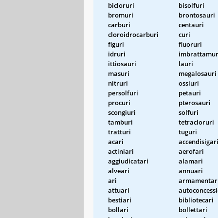
bicloruri
bisolfuri
bromuri
brontosauri
carburi
centauri
cloroidrocarburi
curi
figuri
fluoruri
idruri
imbrattamur
ittiosauri
lauri
masuri
megalosauri
nitruri
ossiuri
persolfuri
petauri
procuri
pterosauri
scongiuri
solfuri
tamburi
tetracloruri
tratturi
tuguri
acari
accendisigar
actiniari
aerofari
aggiudicatari
alamari
alveari
annuari
ari
armamentar
attuari
autoconcessi
bestiari
bibliotecari
bollari
bollettari