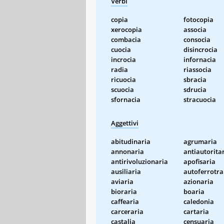
Verbi
copia
fotocopia
xerocopia
associa
combacia
consocia
cuocia
disincrocia
incrocia
infornacia
radia
riassocia
ricuocia
sbracia
scuocia
sdrucia
sfornacia
stracuocia
Aggettivi
abitudinaria
agrumaria
annonaria
antiautorita
antirivoluzionaria
apofisaria
ausiliaria
autoferrotra
aviaria
azionaria
bioraria
boaria
caffearia
caledonia
carceraria
cartaria
castalia
censuaria