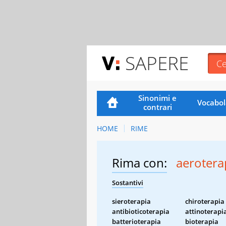
SAPERE
Sinonimi e
Vocabol
contrari
HOME
RIME
Rima con:
aerotera
Sostantivi
sieroterapia
chiroterapia
antibioticoterapia
attinoterapi
batterioterapia
bioterapia