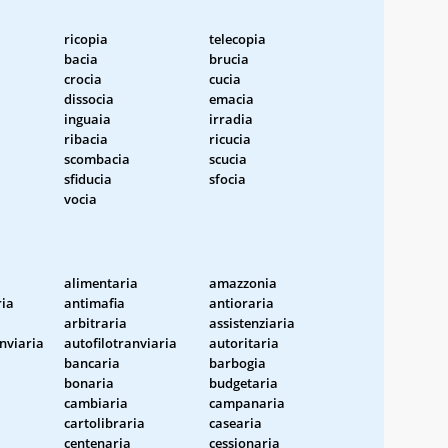
ricopia
telecopia
bacia
brucia
crocia
cucia
dissocia
emacia
inguaia
irradia
ribacia
ricucia
scombacia
scucia
sfiducia
sfocia
vocia
alimentaria
amazzonia
ria
antimafia
antioraria
arbitraria
assistenziaria
nviaria
autofilotranviaria
autoritaria
bancaria
barbogia
bonaria
budgetaria
cambiaria
campanaria
cartolibraria
casearia
centenaria
cessionaria