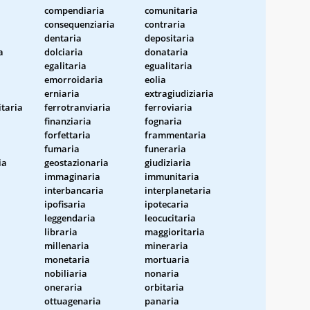
compendiaria
comunitaria
consequenziaria
contraria
dentaria
depositaria
a
dolciaria
donataria
egalitaria
egualitaria
emorroidaria
eolia
erniaria
extragiudiziaria
itaria
ferrotranviaria
ferroviaria
finanziaria
fognaria
forfettaria
frammentaria
fumaria
funeraria
ia
geostazionaria
giudiziaria
immaginaria
immunitaria
interbancaria
interplanetaria
ipofisaria
ipotecaria
leggendaria
leocucitaria
libraria
maggioritaria
millenaria
mineraria
monetaria
mortuaria
nobiliaria
nonaria
oneraria
orbitaria
ottuagenaria
panaria