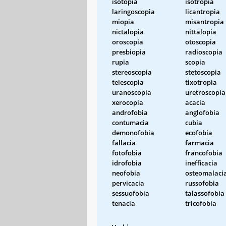
isotopia
isotropia
laringoscopia
licantropia
miopia
misantropia
nictalopia
nittalopia
oroscopia
otoscopia
presbiopia
radioscopia
rupia
scopia
stereoscopia
stetoscopia
telescopia
tixotropia
uranoscopia
uretroscopia
xerocopia
acacia
androfobia
anglofobia
contumacia
cubia
demonofobia
ecofobia
fallacia
farmacia
fotofobia
francofobia
idrofobia
inefficacia
neofobia
osteomalaci
pervicacia
russofobia
sessuofobia
talassofobia
tenacia
tricofobia