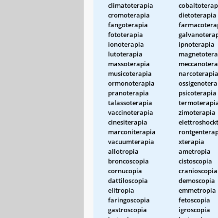
climatoterapia
cobaltoterap
cromoterapia
dietoterapia
fangoterapia
farmacotera
fototerapia
galvanotera
ionoterapia
ipnoterapia
lutoterapia
magnetotera
massoterapia
meccanotera
musicoterapia
narcoterapi
ormonoterapia
ossigenotera
pranoterapia
psicoterapia
talassoterapia
termoterapi
vaccinoterapia
zimoterapia
cinesiterapia
elettroshock
marconiterapia
rontgentera
vacuumterapia
xterapia
allotropia
ametropia
broncoscopia
cistoscopia
cornucopia
cranioscopia
dattiloscopia
demoscopia
elitropia
emmetropia
faringoscopia
fetoscopia
gastroscopia
igroscopia