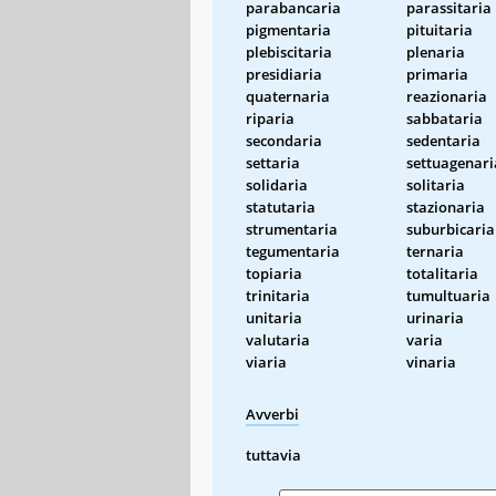
parabancaria
parassitaria
pigmentaria
pituitaria
plebiscitaria
plenaria
presidiaria
primaria
quaternaria
reazionaria
riparia
sabbataria
secondaria
sedentaria
settaria
settuagenari
solidaria
solitaria
statutaria
stazionaria
strumentaria
suburbicaria
tegumentaria
ternaria
topiaria
totalitaria
trinitaria
tumultuaria
unitaria
urinaria
valutaria
varia
viaria
vinaria
Avverbi
tuttavia