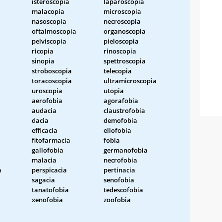
isteroscopia
laparoscopia
malacopia
microscopia
nasoscopia
necroscopia
oftalmoscopia
organoscopia
pelviscopia
pieloscopia
ricopia
rinoscopia
sinopia
spettroscopia
stroboscopia
telecopia
toracoscopia
ultramicroscopia
uroscopia
utopia
aerofobia
agorafobia
audacia
claustrofobia
dacia
demofobia
efficacia
eliofobia
fitofarmacia
fobia
gallofobia
germanofobia
malacia
necrofobia
a
perspicacia
pertinacia
sagacia
senofobia
tanatofobia
tedescofobia
xenofobia
zoofobia