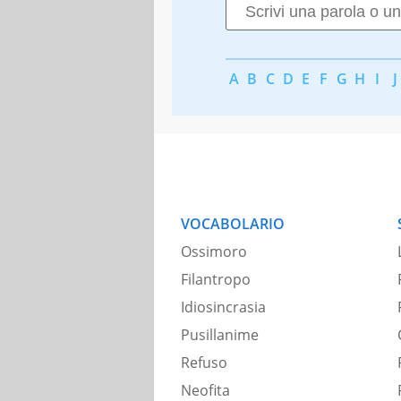
A
B
C
D
E
F
G
H
I
J
VOCABOLARIO
Ossimoro
Filantropo
Idiosincrasia
Pusillanime
Refuso
Neofita