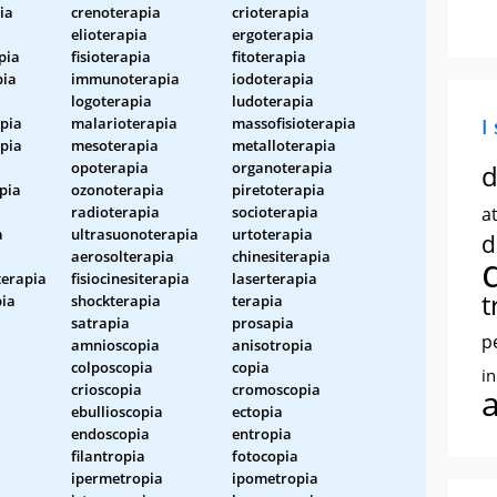
ia
crenoterapia
crioterapia
elioterapia
ergoterapia
pia
fisioterapia
fitoterapia
pia
immunoterapia
iodoterapia
logoterapia
ludoterapia
pia
malarioterapia
massofisioterapia
I
pia
mesoterapia
metalloterapia
a
opoterapia
organoterapia
d
pia
ozonoterapia
piretoterapia
radioterapia
socioterapia
at
a
ultrasuonoterapia
urtoterapia
d
aerosolterapia
chinesiterapia
terapia
fisiocinesiterapia
laserterapia
t
pia
shockterapia
terapia
satrapia
prosapia
p
amnioscopia
anisotropia
colposcopia
copia
i
crioscopia
cromoscopia
ebullioscopia
ectopia
endoscopia
entropia
filantropia
fotocopia
ipermetropia
ipometropia