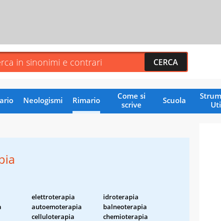
Come si
Strum
ario
Neologismi
Rimario
Scuola
scrive
Uti
pia
elettroterapia
idroterapia
a
autoemoterapia
balneoterapia
celluloterapia
chemioterapia