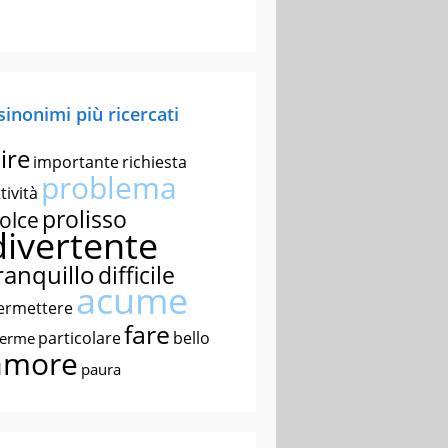
 sinonimi più ricercati
ire
importante
richiesta
problema
tività
prolisso
olce
divertente
ranquillo
difficile
acume
ermettere
fare
particolare
bello
nerme
amore
paura