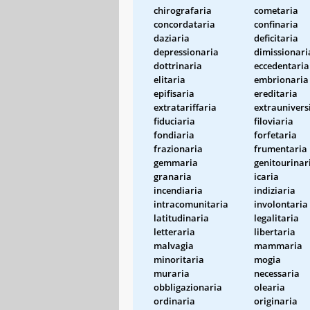
chirografaria
cometaria
concordataria
confinaria
daziaria
deficitaria
depressionaria
dimissionari
dottrinaria
eccedentaria
elitaria
embrionaria
epifisaria
ereditaria
extratariffaria
extraunivers
fiduciaria
filoviaria
fondiaria
forfetaria
frazionaria
frumentaria
gemmaria
genitourinar
granaria
icaria
incendiaria
indiziaria
intracomunitaria
involontaria
latitudinaria
legalitaria
letteraria
libertaria
malvagia
mammaria
minoritaria
mogia
muraria
necessaria
obbligazionaria
olearia
ordinaria
originaria