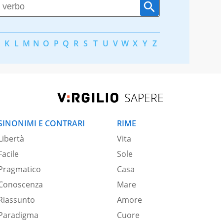
K
L
M
N
O
P
Q
R
S
T
U
V
W
X
Y
Z
SAPERE
SINONIMI E CONTRARI
RIME
Libertà
Vita
Facile
Sole
Pragmatico
Casa
Conoscenza
Mare
Riassunto
Amore
Paradigma
Cuore