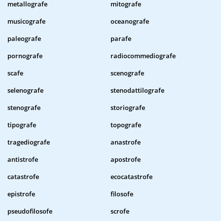
metallografe
mitografe
musicografe
oceanografe
paleografe
parafe
pornografe
radiocommediografe
scafe
scenografe
selenografe
stenodattilografe
stenografe
storiografe
tipografe
topografe
tragediografe
anastrofe
antistrofe
apostrofe
catastrofe
ecocatastrofe
epistrofe
filosofe
pseudofilosofe
scrofe