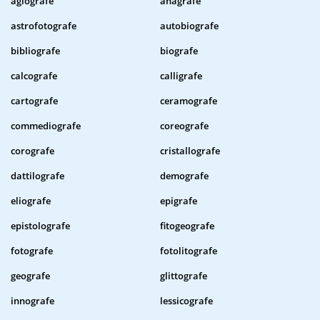
agiografe
anagrafe
astrofotografe
autobiografe
bibliografe
biografe
calcografe
calligrafe
cartografe
ceramografe
commediografe
coreografe
corografe
cristallografe
dattilografe
demografe
eliografe
epigrafe
epistolografe
fitogeografe
fotografe
fotolitografe
geografe
glittografe
innografe
lessicografe