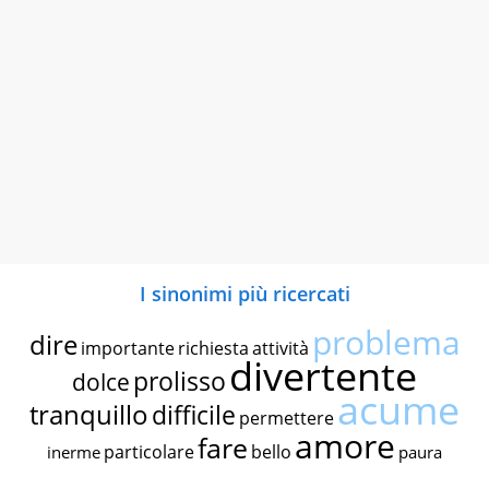
I sinonimi più ricercati
problema
dire
importante
richiesta
attività
divertente
prolisso
dolce
acume
tranquillo
difficile
permettere
amore
fare
particolare
bello
inerme
paura