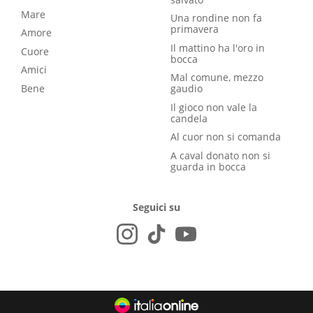
Mare
Una rondine non fa
primavera
Amore
Il mattino ha l'oro in
Cuore
bocca
Amici
Mal comune, mezzo
Bene
gaudio
Il gioco non vale la
candela
Al cuor non si comanda
A caval donato non si
guarda in bocca
Seguici su