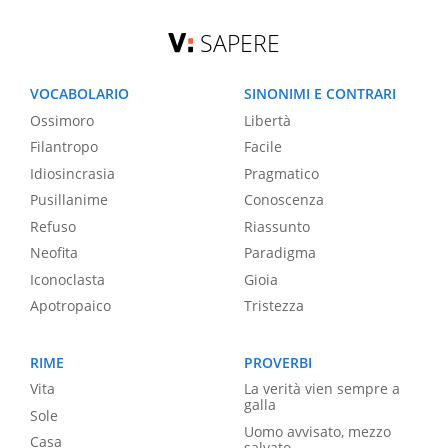
SAPERE
VOCABOLARIO
SINONIMI E CONTRARI
Ossimoro
Libertà
Filantropo
Facile
Idiosincrasia
Pragmatico
Pusillanime
Conoscenza
Refuso
Riassunto
Neofita
Paradigma
Iconoclasta
Gioia
Apotropaico
Tristezza
RIME
PROVERBI
Vita
La verità vien sempre a
galla
Sole
Uomo avvisato, mezzo
Casa
salvato