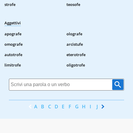
strofe
teosofe
Aggettivi
apografe
olografe
omografe
arcistufe
autotrofe
eterotrofe
limitrofe
oligotrofe
A
B
C
D
E
F
G
H
I
J
K
L
M
N