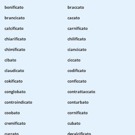
bonificato
braccato
brancicato
cacato
calcificato
carnificato
chiarificato
chilificato
chimificato
ciancicato
cibato
ciccato
claudicato
codificato
cokificato
conficcato
conglobato
contrattaccato
controindicato
conturbato
coobato
cornificato
cremificato
cubato
cuccato
decalcificato