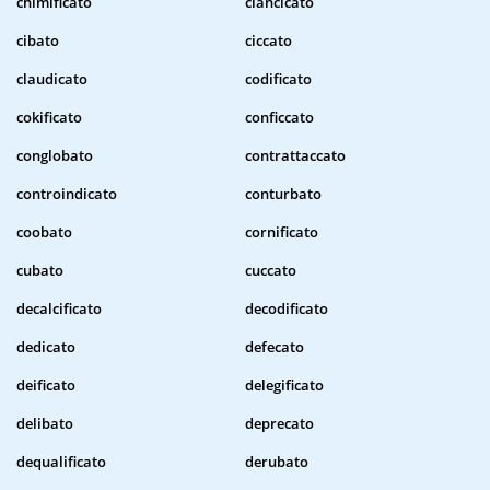
chimificato
ciancicato
cibato
ciccato
claudicato
codificato
cokificato
conficcato
conglobato
contrattaccato
controindicato
conturbato
coobato
cornificato
cubato
cuccato
decalcificato
decodificato
dedicato
defecato
deificato
delegificato
delibato
deprecato
dequalificato
derubato