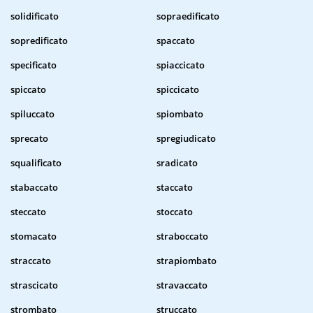
solidificato
sopraedificato
sopredificato
spaccato
specificato
spiaccicato
spiccato
spiccicato
spiluccato
spiombato
sprecato
spregiudicato
squalificato
sradicato
stabaccato
staccato
steccato
stoccato
stomacato
straboccato
straccato
strapiombato
strascicato
stravaccato
strombato
struccato