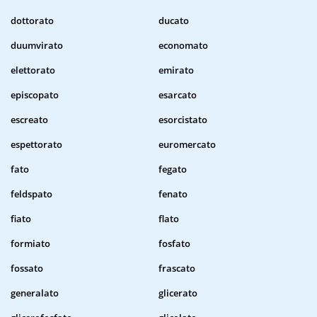
dottorato
ducato
duumvirato
economato
elettorato
emirato
episcopato
esarcato
escreato
esorcistato
espettorato
euromercato
fato
fegato
feldspato
fenato
fiato
flato
formiato
fosfato
fossato
frascato
generalato
glicerato