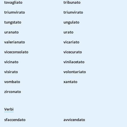
tovagliato
tribunato
triumvirato
triunvirato
tungstato
ungulato
uranato
urato
valerianato
vicariato
viceconsolato
vicecurato
vicinato
vinilacetato
visirato
volontariato
vombato
xantato
zirconato
Verbi
sfaccendato
avvicendato