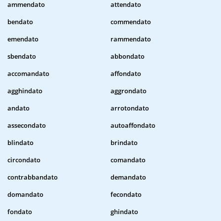
ammendato
attendato
bendato
commendato
emendato
rammendato
sbendato
abbondato
accomandato
affondato
agghindato
aggrondato
andato
arrotondato
assecondato
autoaffondato
blindato
brindato
circondato
comandato
contrabbandato
demandato
domandato
fecondato
fondato
ghindato