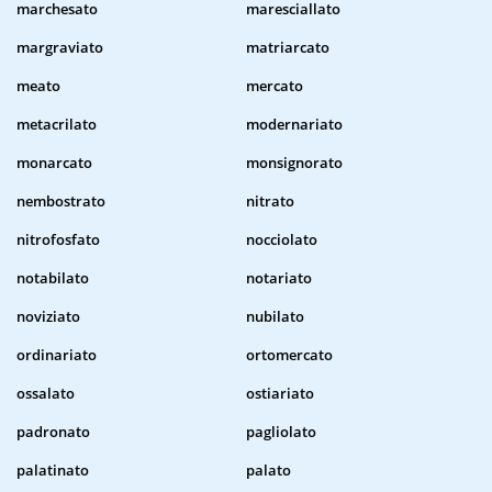
marchesato
maresciallato
margraviato
matriarcato
meato
mercato
metacrilato
modernariato
monarcato
monsignorato
nembostrato
nitrato
nitrofosfato
nocciolato
notabilato
notariato
noviziato
nubilato
ordinariato
ortomercato
ossalato
ostiariato
padronato
pagliolato
palatinato
palato