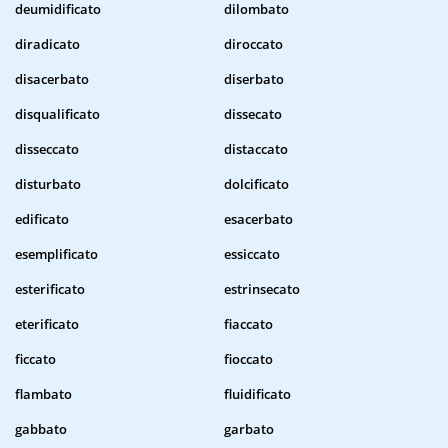
deumidificato
dilombato
diradicato
diroccato
disacerbato
diserbato
disqualificato
dissecato
disseccato
distaccato
disturbato
dolcificato
edificato
esacerbato
esemplificato
essiccato
esterificato
estrinsecato
eterificato
fiaccato
ficcato
fioccato
flambato
fluidificato
gabbato
garbato