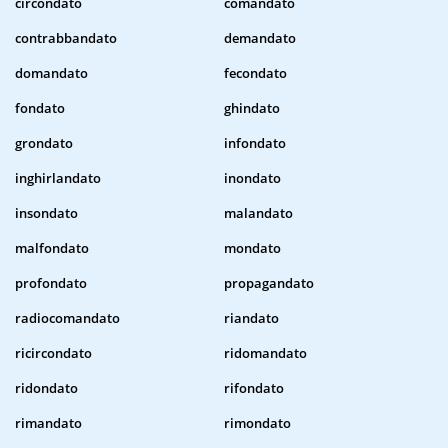
circondato
comandato
contrabbandato
demandato
domandato
fecondato
fondato
ghindato
grondato
infondato
inghirlandato
inondato
insondato
malandato
malfondato
mondato
profondato
propagandato
radiocomandato
riandato
ricircondato
ridomandato
ridondato
rifondato
rimandato
rimondato