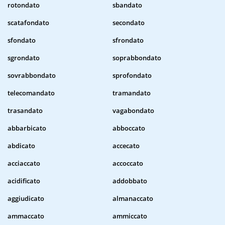
rotondato
sbandato
scatafondato
secondato
sfondato
sfrondato
sgrondato
soprabbondato
sovrabbondato
sprofondato
telecomandato
tramandato
trasandato
vagabondato
abbarbicato
abboccato
abdicato
accecato
acciaccato
accoccato
acidificato
addobbato
aggiudicato
almanaccato
ammaccato
ammiccato