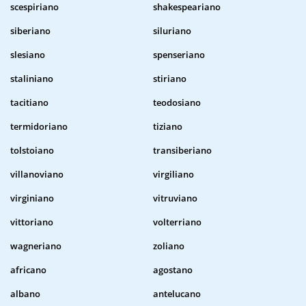
scespiriano
shakespeariano
siberiano
siluriano
slesiano
spenseriano
staliniano
stiriano
tacitiano
teodosiano
termidoriano
tiziano
tolstoiano
transiberiano
villanoviano
virgiliano
virginiano
vitruviano
vittoriano
volterriano
wagneriano
zoliano
africano
agostano
albano
antelucano