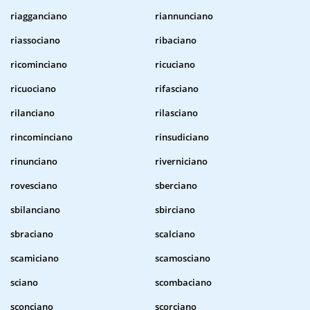
riagganciano
riannunciano
riassociano
ribaciano
ricominciano
ricuciano
ricuociano
rifasciano
rilanciano
rilasciano
rincominciano
rinsudiciano
rinunciano
riverniciano
rovesciano
sberciano
sbilanciano
sbirciano
sbraciano
scalciano
scamiciano
scamosciano
sciano
scombaciano
sconciano
scorciano