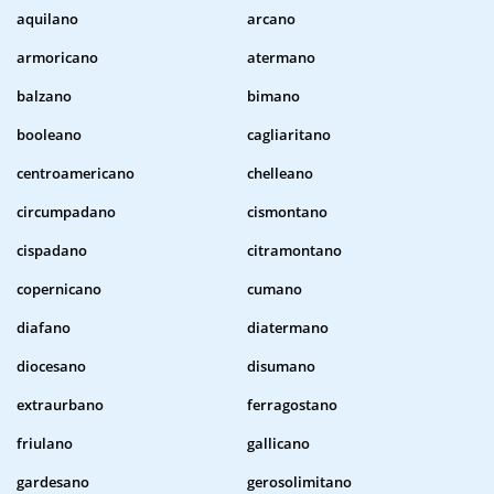
aquilano
arcano
armoricano
atermano
balzano
bimano
booleano
cagliaritano
centroamericano
chelleano
circumpadano
cismontano
cispadano
citramontano
copernicano
cumano
diafano
diatermano
diocesano
disumano
extraurbano
ferragostano
friulano
gallicano
gardesano
gerosolimitano