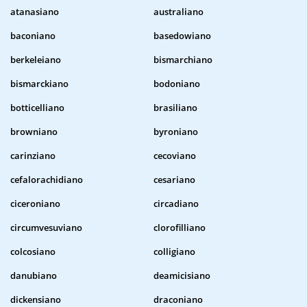
atanasiano
australiano
baconiano
basedowiano
berkeleiano
bismarchiano
bismarckiano
bodoniano
botticelliano
brasiliano
browniano
byroniano
carinziano
cecoviano
cefalorachidiano
cesariano
ciceroniano
circadiano
circumvesuviano
clorofilliano
colcosiano
colligiano
danubiano
deamicisiano
dickensiano
draconiano