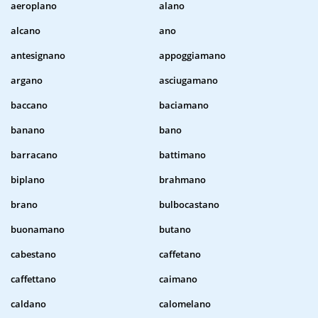
aeroplano
alano
alcano
ano
antesignano
appoggiamano
argano
asciugamano
baccano
baciamano
banano
bano
barracano
battimano
biplano
brahmano
brano
bulbocastano
buonamano
butano
cabestano
caffetano
caffettano
caimano
caldano
calomelano