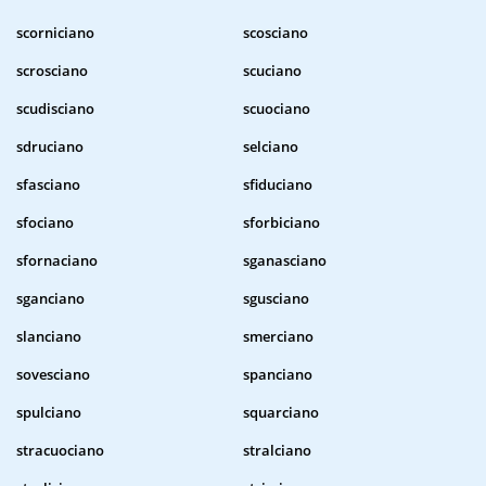
scorniciano
scosciano
scrosciano
scuciano
scudisciano
scuociano
sdruciano
selciano
sfasciano
sfiduciano
sfociano
sforbiciano
sfornaciano
sganasciano
sganciano
sgusciano
slanciano
smerciano
sovesciano
spanciano
spulciano
squarciano
stracuociano
stralciano