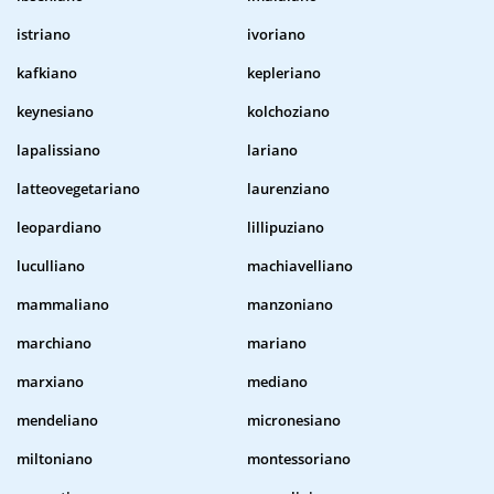
istriano
ivoriano
kafkiano
kepleriano
keynesiano
kolchoziano
lapalissiano
lariano
latteovegetariano
laurenziano
leopardiano
lillipuziano
luculliano
machiavelliano
mammaliano
manzoniano
marchiano
mariano
marxiano
mediano
mendeliano
micronesiano
miltoniano
montessoriano