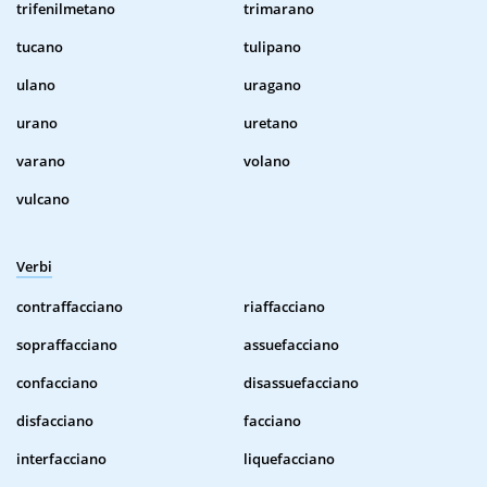
trifenilmetano
trimarano
tucano
tulipano
ulano
uragano
urano
uretano
varano
volano
vulcano
Verbi
contraffacciano
riaffacciano
sopraffacciano
assuefacciano
confacciano
disassuefacciano
disfacciano
facciano
interfacciano
liquefacciano