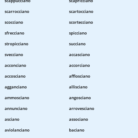
scappucciano
scapricciano
scarrocciano
scartocciano
scocciano
scortecciano
sfrecciano
spicciano
stropicciano
succiano
svecciano
accasciano
acconciano
accorciano
accosciano
afflosciano
agganciano
allisciano
ammosciano
angosciano
annunciano
arrovesciano
asciano
associano
aviolanciano
baciano