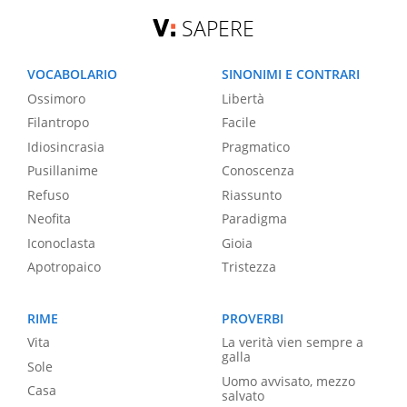
SAPERE
VOCABOLARIO
SINONIMI E CONTRARI
Ossimoro
Libertà
Filantropo
Facile
Idiosincrasia
Pragmatico
Pusillanime
Conoscenza
Refuso
Riassunto
Neofita
Paradigma
Iconoclasta
Gioia
Apotropaico
Tristezza
RIME
PROVERBI
Vita
La verità vien sempre a
galla
Sole
Uomo avvisato, mezzo
Casa
salvato