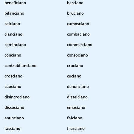
beneficiano
berciano
bilanciano
bruciano
calciano
camosciano
cianciano
combaciano
cominciano
commerciano
conciano
consociano
controbilanciano
crociano
crosciano
cuciano
cuociano
denunciano
disincrociano
disselciano
dissociano
emaciano
enunciano
falciano
fasciano
frusciano