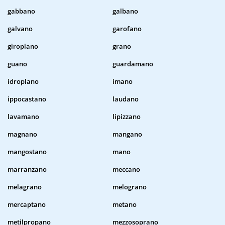
gabbano
galbano
galvano
garofano
giroplano
grano
guano
guardamano
idroplano
imano
ippocastano
laudano
lavamano
lipizzano
magnano
mangano
mangostano
mano
marranzano
meccano
melagrano
melograno
mercaptano
metano
metilpropano
mezzosoprano