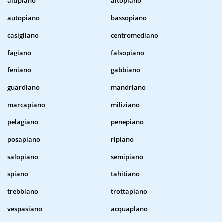
altipiano
altopiano
autopiano
bassopiano
casigliano
centromediano
fagiano
falsopiano
feniano
gabbiano
guardiano
mandriano
marcapiano
miliziano
pelagiano
penepiano
posapiano
ripiano
salopiano
semipiano
spiano
tahitiano
trebbiano
trottapiano
vespasiano
acquaplano