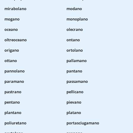
mirabolano
modano
mogano
monoplano
oceano
olecrano
oltreoceano
ontano
origano
ortolano
ottano
pallamano
pannolano
pantano
paramano
passamano
pastrano
pellicano
pentano
pievano
plantano
platano
poliuretano
portasciugamano