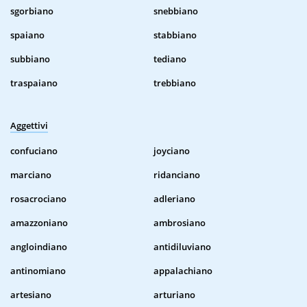
sgorbiano
snebbiano
spaiano
stabbiano
subbiano
tediano
traspaiano
trebbiano
Aggettivi
confuciano
joyciano
marciano
ridanciano
rosacrociano
adleriano
amazzoniano
ambrosiano
angloindiano
antidiluviano
antinomiano
appalachiano
artesiano
arturiano