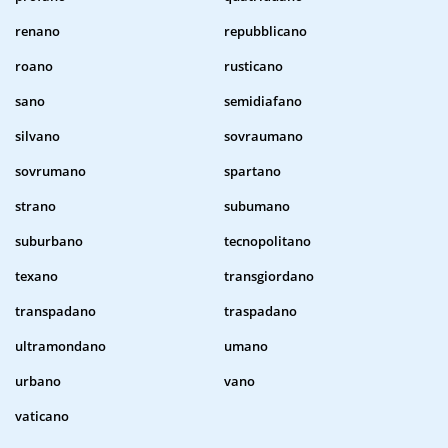
renano
repubblicano
roano
rusticano
sano
semidiafano
silvano
sovraumano
sovrumano
spartano
strano
subumano
suburbano
tecnopolitano
texano
transgiordano
transpadano
traspadano
ultramondano
umano
urbano
vano
vaticano