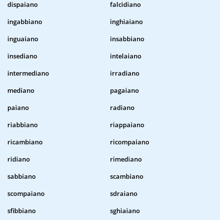
dispaiano
falcidiano
ingabbiano
inghiaiano
inguaiano
insabbiano
insediano
intelaiano
intermediano
irradiano
mediano
pagaiano
paiano
radiano
riabbiano
riappaiano
ricambiano
ricompaiano
ridiano
rimediano
sabbiano
scambiano
scompaiano
sdraiano
sfibbiano
sghiaiano