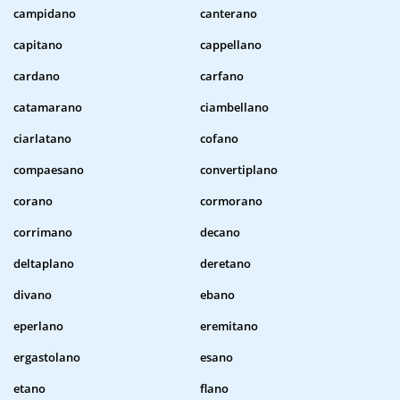
campidano
canterano
capitano
cappellano
cardano
carfano
catamarano
ciambellano
ciarlatano
cofano
compaesano
convertiplano
corano
cormorano
corrimano
decano
deltaplano
deretano
divano
ebano
eperlano
eremitano
ergastolano
esano
etano
flano