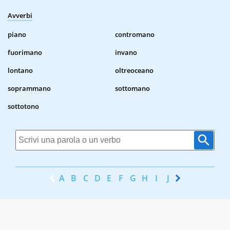
Avverbi
piano
contromano
fuorimano
invano
lontano
oltreoceano
soprammano
sottomano
sottotono
A
B
C
D
E
F
G
H
I
J
K
L
M
N