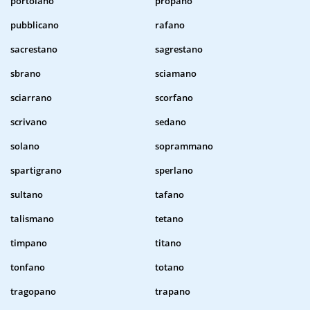
portolano
propano
pubblicano
rafano
sacrestano
sagrestano
sbrano
sciamano
sciarrano
scorfano
scrivano
sedano
solano
soprammano
spartigrano
sperlano
sultano
tafano
talismano
tetano
timpano
titano
tonfano
totano
tragopano
trapano