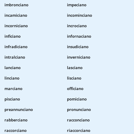
imbronciano
impeciano
incamiciano
incominciano
incorniciano
incrociano
inficiano
infornaciano
infradiciano
insudiciano
intralciano
inverniciano
lanciano
lasciano
linciano
lisciano
marciano
officiano
pisciano
pomiciano
preannunciano
pronunciano
rabberciano
racconciano
raccorciano
riaccorciano