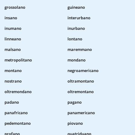
grossolano
guineano
insano
interurbano
inumano
inurbano
linneano
lontano
malsano
maremmano
metropolitano
mondano
montano
negroamericano
nostrano
oltramontano
oltremondano
oltremontano
padano
pagano
panafricano
panamericano
pedemontano
piovano
profano
quatriduano