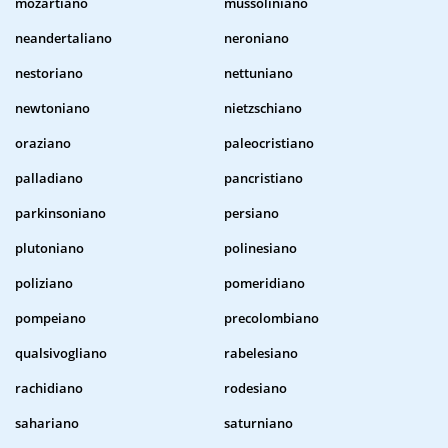
mozartiano
mussoliniano
neandertaliano
neroniano
nestoriano
nettuniano
newtoniano
nietzschiano
oraziano
paleocristiano
palladiano
pancristiano
parkinsoniano
persiano
plutoniano
polinesiano
poliziano
pomeridiano
pompeiano
precolombiano
qualsivogliano
rabelesiano
rachidiano
rodesiano
sahariano
saturniano