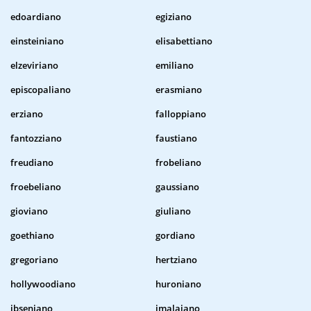
edoardiano
egiziano
einsteiniano
elisabettiano
elzeviriano
emiliano
episcopaliano
erasmiano
erziano
falloppiano
fantozziano
faustiano
freudiano
frobeliano
froebeliano
gaussiano
gioviano
giuliano
goethiano
gordiano
gregoriano
hertziano
hollywoodiano
huroniano
ibseniano
imalaiano