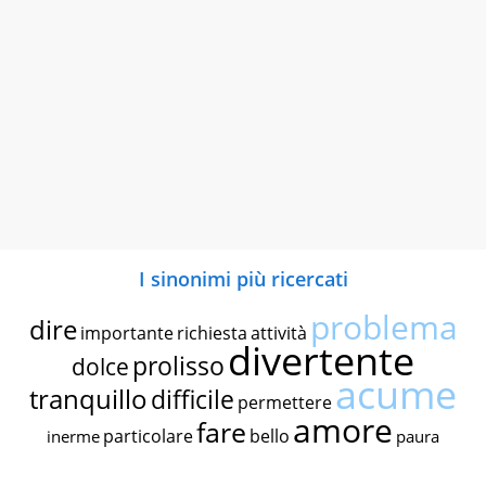
I sinonimi più ricercati
problema
dire
importante
richiesta
attività
divertente
prolisso
dolce
acume
tranquillo
difficile
permettere
amore
fare
particolare
bello
inerme
paura