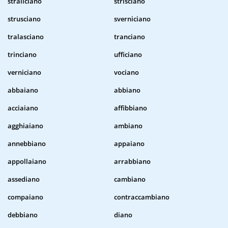
straliciano
strisciano
strusciano
sverniciano
tralasciano
tranciano
trinciano
ufficiano
verniciano
vociano
abbaiano
abbiano
acciaiano
affibbiano
agghiaiano
ambiano
annebbiano
appaiano
appollaiano
arrabbiano
assediano
cambiano
compaiano
contraccambiano
debbiano
diano