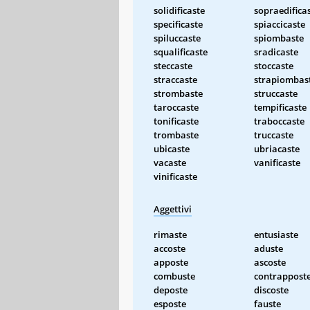
solidificaste
sopraedifica
specificaste
spiaccicaste
spiluccaste
spiombaste
squalificaste
sradicaste
steccaste
stoccaste
straccaste
strapiombas
strombaste
struccaste
taroccaste
tempificaste
tonificaste
traboccaste
trombaste
truccaste
ubicaste
ubriacaste
vacaste
vanificaste
vinificaste
Aggettivi
rimaste
entusiaste
accoste
aduste
apposte
ascoste
combuste
contrappost
deposte
discoste
esposte
fauste