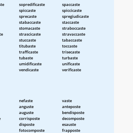
ste
sopredificaste
spaccaste
spiccaste
spiccicaste
sprecaste
spregiudicaste
stabaccaste
staccaste
stomacaste
straboccaste
te
strascicaste
stravaccaste
stuccaste
tabaccaste
titubaste
toccaste
trafficaste
trisecaste
tubaste
turbaste
umidificaste
unificaste
vendicaste
verificaste
nefaste
vaste
anguste
anteposte
auguste
bendisposte
e
corrisposte
decomposte
disposte
esauste
fotocomposte
frapposte