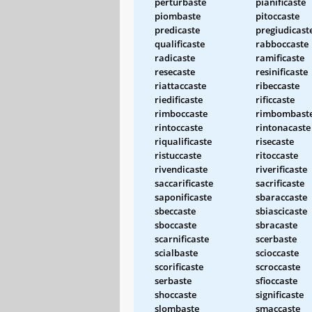
perturbaste
pianificaste
piombaste
pitoccaste
predicaste
pregiudicast
qualificaste
rabboccaste
radicaste
ramificaste
resecaste
resinificaste
riattaccaste
ribeccaste
riedificaste
rificcaste
rimboccaste
rimbombast
rintoccaste
rintonacaste
riqualificaste
risecaste
ristuccaste
ritoccaste
rivendicaste
riverificaste
saccarificaste
sacrificaste
saponificaste
sbaraccaste
sbeccaste
sbiascicaste
sboccaste
sbracaste
scarnificaste
scerbaste
scialbaste
scioccaste
scorificaste
scroccaste
serbaste
sfioccaste
shoccaste
significaste
slombaste
smaccaste