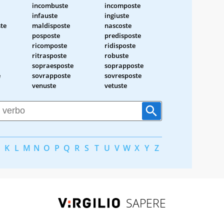
incombuste
incomposte
infauste
ingiuste
te
maldisposte
nascoste
posposte
predisposte
ricomposte
ridisposte
ritrasposte
robuste
sopraesposte
soprapposte
e
sovrapposte
sovresposte
venuste
vetuste
K
L
M
N
O
P
Q
R
S
T
U
V
W
X
Y
Z
SAPERE