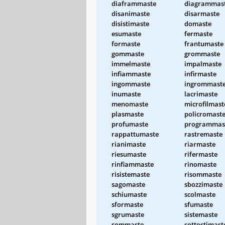
diaframmaste
diagrammas
disanimaste
disarmaste
disistimaste
domaste
esumaste
fermaste
formaste
frantumaste
gommaste
grommaste
immelmaste
impalmaste
infiammaste
infirmaste
ingommaste
ingrommast
inumaste
lacrimaste
menomaste
microfilmast
plasmaste
policromast
profumaste
programmas
rappattumaste
rastremaste
rianimaste
riarmaste
riesumaste
rifermaste
rinfiammaste
rinomaste
risistemaste
risommaste
sagomaste
sbozzimaste
schiumaste
scolmaste
sformaste
sfumaste
sgrumaste
sistemaste
sommaste
sottostimast