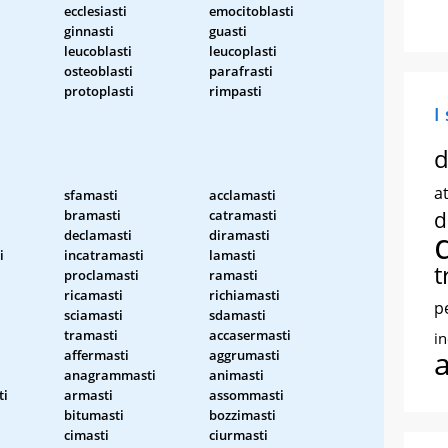
ecclesiasti
emocitoblasti
ginnasti
guasti
leucoblasti
leucoplasti
osteoblasti
parafrasti
protoplasti
rimpasti
I
d
at
sfamasti
acclamasti
bramasti
catramasti
d
declamasti
diramasti
i
incatramasti
lamasti
t
proclamasti
ramasti
ricamasti
richiamasti
p
sciamasti
sdamasti
tramasti
accasermasti
i
i
affermasti
aggrumasti
anagrammasti
animasti
ti
armasti
assommasti
bitumasti
bozzimasti
cimasti
ciurmasti