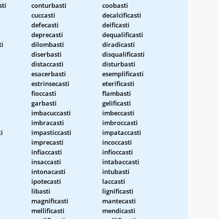
sti
conturbasti
coobasti
cuccasti
decalcificasti
defecasti
deificasti
deprecasti
dequalificasti
ti
dilombasti
diradicasti
diserbasti
disqualificasti
distaccasti
disturbasti
esacerbasti
esemplificasti
estrinsecasti
eterificasti
fioccasti
flambasti
garbasti
gelificasti
imbacuccasti
imbeccasti
imbracasti
imbroccasti
i
impasticcasti
impataccasti
imprecasti
incoccasti
infiaccasti
infioccasti
insaccasti
intabaccasti
intonacasti
intubasti
ipotecasti
laccasti
libasti
lignificasti
magnificasti
mantecasti
mellificasti
mendicasti