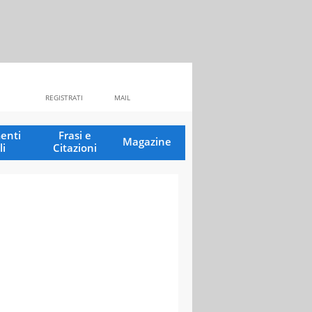
REGISTRATI
MAIL
enti
Frasi e
Magazine
li
Citazioni