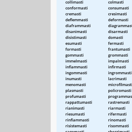
collimasti
colmasti
conformasti
consumasti
cremasti
cresimasti
deflemmasti
deformasti
diaframmasti
diagrammast
disanimasti
disarmasti
disistimasti
domasti
esumasti
fermasti
formasti
frantumasti
gommasti
grommasti
immelmasti
impalmasti
infiammasti
infirmasti
ingommasti
ingrommasti
inumasti
lacrimasti
menomasti
microfilmast
plasmasti
policromasti
profumasti
programmas
rappattumasti
rastremasti
rianimasti
riarmasti
riesumasti
rifermasti
rinfiammasti
rinomasti
risistemasti
risommasti
sagomasti
sbozzimasti