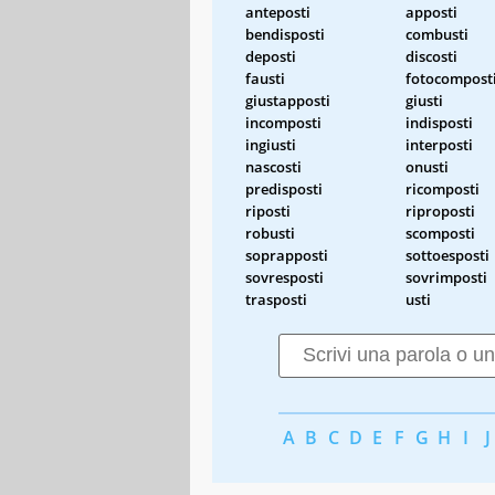
anteposti
apposti
bendisposti
combusti
deposti
discosti
fausti
fotocompost
giustapposti
giusti
incomposti
indisposti
ingiusti
interposti
nascosti
onusti
predisposti
ricomposti
riposti
riproposti
robusti
scomposti
soprapposti
sottoesposti
sovresposti
sovrimposti
trasposti
usti
A
B
C
D
E
F
G
H
I
J