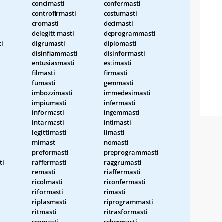
concimasti
confermasti
controfirmasti
costumasti
cromasti
decimasti
delegittimasti
deprogrammasti
i
digrumasti
diplomasti
disinfiammasti
disinformasti
entusiasmasti
estimasti
filmasti
firmasti
fumasti
gemmasti
imbozzimasti
immedesimasti
impiumasti
infermasti
informasti
ingemmasti
intarmasti
intimasti
legittimasti
limasti
i
mimasti
nomasti
preformasti
preprogrammasti
ti
raffermasti
raggrumasti
remasti
riaffermasti
ricolmasti
riconfermasti
riformasti
rimasti
riplasmasti
riprogrammasti
ritmasti
ritrasformasti
scemasti
schermasti