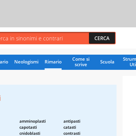
Come si
Strum
ario
Neologismi
Rimario
Scuola
scrive
Uti
i
amminoplasti
antipasti
capotasti
catasti
cnidoblasti
contrasti