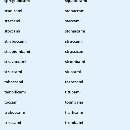
spregiudicami
squalificami
sradicami
stabaccami
staccami
steccami
stoccami
stomacami
straboccami
straccami
strapiombami
strascicami
stravaccami
strombami
struccami
stuccami
tabaccami
taroccami
tempificami
titubami
toccami
tonificami
traboccami
trafficami
trisecami
trombami