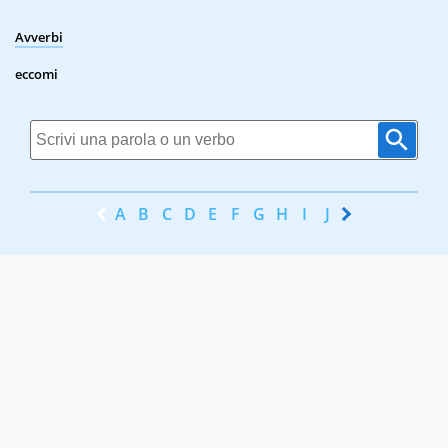
Avverbi
eccomi
A
B
C
D
E
F
G
H
I
J
K
L
M
N