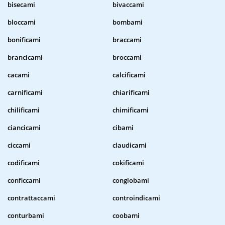
bisecami
bivaccami
bloccami
bombami
bonificami
braccami
brancicami
broccami
cacami
calcificami
carnificami
chiarificami
chilificami
chimificami
ciancicami
cibami
ciccami
claudicami
codificami
cokificami
conficcami
conglobami
contrattaccami
controindicami
conturbami
coobami