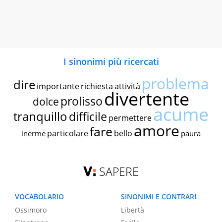
I sinonimi più ricercati
problema
dire
importante
richiesta
attività
divertente
prolisso
dolce
acume
tranquillo
difficile
permettere
amore
fare
particolare
bello
inerme
paura
SAPERE
VOCABOLARIO
SINONIMI E CONTRARI
Ossimoro
Libertà