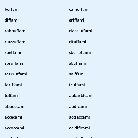
buffami
camuffami
diffami
griffami
rabbuffami
riacciuffami
riazzuffami
rituffami
sbeffami
sberleffami
sbruffami
sbuffami
scarruffami
sniffami
tariffami
truffami
tuffami
abbarbicami
abboccami
abdicami
accecami
acciaccami
accoccami
acidificami