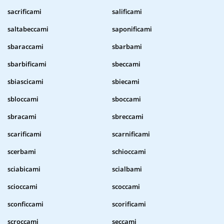
sacrificami
salificami
saltabeccami
saponificami
sbaraccami
sbarbami
sbarbificami
sbeccami
sbiascicami
sbiecami
sbloccami
sboccami
sbracami
sbreccami
scarificami
scarnificami
scerbami
schioccami
sciabicami
scialbami
scioccami
scoccami
sconficcami
scorificami
scroccami
seccami