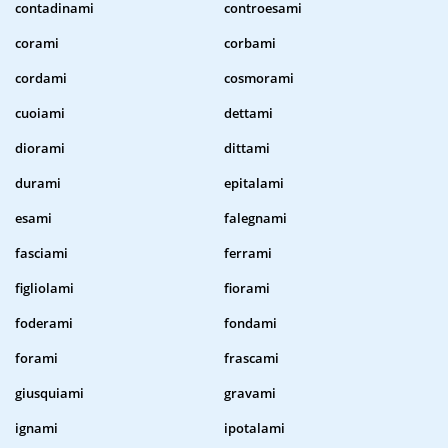
contadinami
controesami
corami
corbami
cordami
cosmorami
cuoiami
dettami
diorami
dittami
durami
epitalami
esami
falegnami
fasciami
ferrami
figliolami
fiorami
foderami
fondami
forami
frascami
giusquiami
gravami
ignami
ipotalami