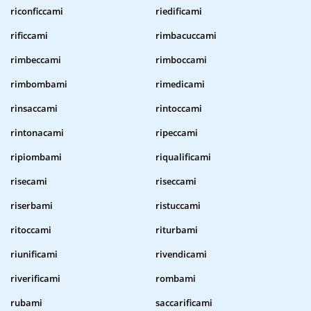
riconficcami
riedificami
rificcami
rimbacuccami
rimbeccami
rimboccami
rimbombami
rimedicami
rinsaccami
rintoccami
rintonacami
ripeccami
ripiombami
riqualificami
risecami
riseccami
riserbami
ristuccami
ritoccami
riturbami
riunificami
rivendicami
riverificami
rombami
rubami
saccarificami