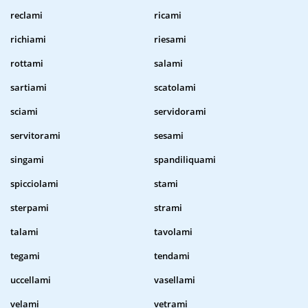
reclami
ricami
richiami
riesami
rottami
salami
sartiami
scatolami
sciami
servidorami
servitorami
sesami
singami
spandiliquami
spicciolami
stami
sterpami
strami
talami
tavolami
tegami
tendami
uccellami
vasellami
velami
vetrami