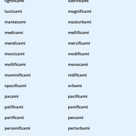
lignificami
lubrificami
luccicami
magnificami
mantecami
masturbami
medicami
mellificami
mendicami
mercificami
moccicami
modificami
mollificami
monacami
mummificami
nidificami
opacificami
orbami
pacami
pacificami
palificami
panificami
parificami
peccami
personificami
perturbami