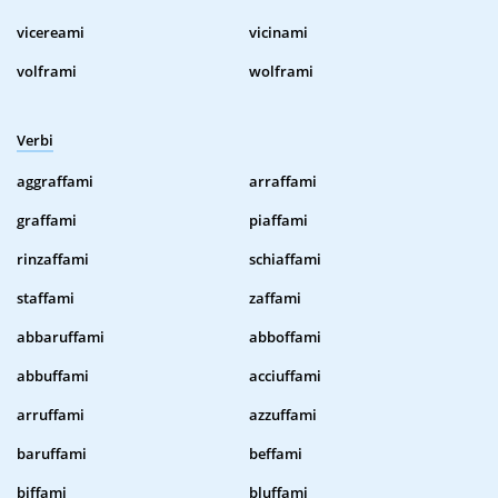
vicereami
vicinami
volframi
wolframi
Verbi
aggraffami
arraffami
graffami
piaffami
rinzaffami
schiaffami
staffami
zaffami
abbaruffami
abboffami
abbuffami
acciuffami
arruffami
azzuffami
baruffami
beffami
biffami
bluffami