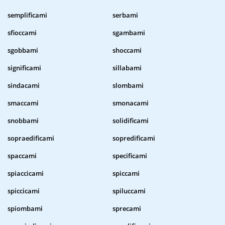
semplificami
serbami
sfioccami
sgambami
sgobbami
shoccami
significami
sillabami
sindacami
slombami
smaccami
smonacami
snobbami
solidificami
sopraedificami
sopredificami
spaccami
specificami
spiaccicami
spiccami
spiccicami
spiluccami
spiombami
sprecami