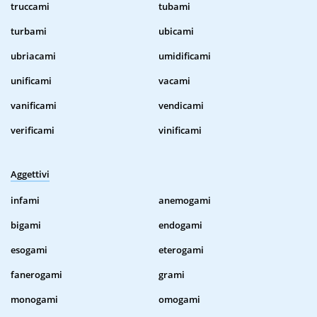
truccami
tubami
turbami
ubicami
ubriacami
umidificami
unificami
vacami
vanificami
vendicami
verificami
vinificami
Aggettivi
infami
anemogami
bigami
endogami
esogami
eterogami
fanerogami
grami
monogami
omogami