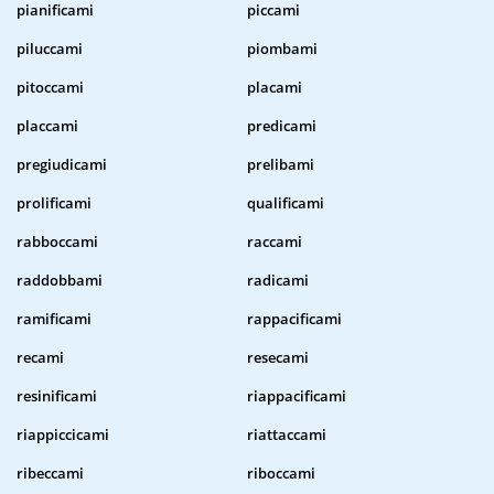
pianificami
piccami
piluccami
piombami
pitoccami
placami
placcami
predicami
pregiudicami
prelibami
prolificami
qualificami
rabboccami
raccami
raddobbami
radicami
ramificami
rappacificami
recami
resecami
resinificami
riappacificami
riappiccicami
riattaccami
ribeccami
riboccami