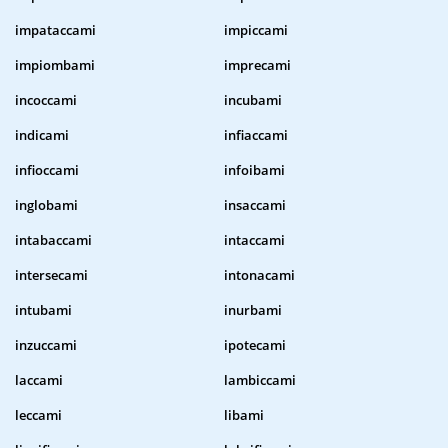
impataccami
impiccami
impiombami
imprecami
incoccami
incubami
indicami
infiaccami
infioccami
infoibami
inglobami
insaccami
intabaccami
intaccami
intersecami
intonacami
intubami
inurbami
inzuccami
ipotecami
laccami
lambiccami
leccami
libami