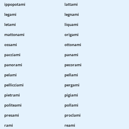
ippopotami
lattami
legami
legnami
letami
liquami
mattonami
origami
ossami
ottonami
pacciami
panami
panorami
pecorami
pelami
pellami
pellicciami
pergami
pietrami
pigiami
politeami
pollami
presami
proclami
rami
reami