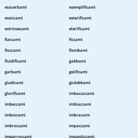
esacerbami
esemplificami
essiccami
esterificami
estrinsecami
eterificami
fiaccami
ficcami
fioccami
flambami
fluidificami
gabbami
garbami
gelificami
giudicami
giulebbami
glorificami
imbacuccami
imbeccami
imbiaccami
imboccami
imbracami
imbroccami
impaccami
imparruccami
impasticcami