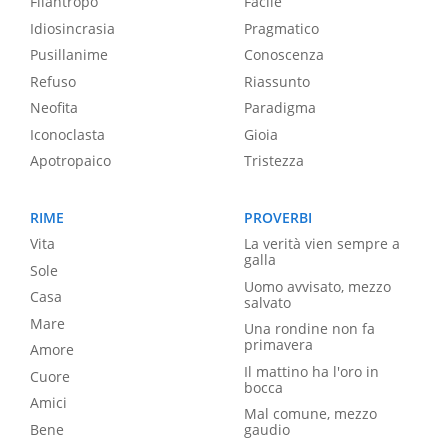
Filantropo
Facile
Idiosincrasia
Pragmatico
Pusillanime
Conoscenza
Refuso
Riassunto
Neofita
Paradigma
Iconoclasta
Gioia
Apotropaico
Tristezza
RIME
PROVERBI
Vita
La verità vien sempre a
galla
Sole
Uomo avvisato, mezzo
Casa
salvato
Mare
Una rondine non fa
primavera
Amore
Il mattino ha l'oro in
Cuore
bocca
Amici
Mal comune, mezzo
Bene
gaudio