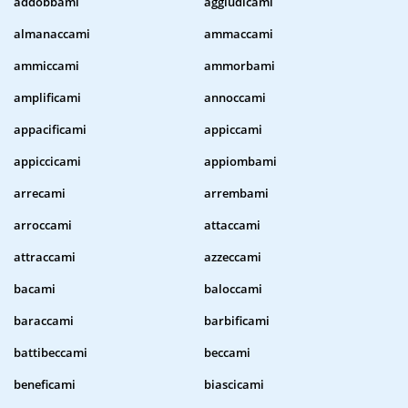
addobbami
aggiudicami
almanaccami
ammaccami
ammiccami
ammorbami
amplificami
annoccami
appacificami
appiccami
appiccicami
appiombami
arrecami
arrembami
arroccami
attaccami
attraccami
azzeccami
bacami
baloccami
baraccami
barbificami
battibeccami
beccami
beneficami
biascicami