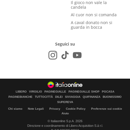
Il gioco non vale la
candela
Al cuor non si comanda
A caval donato non si
guarda in bocca
Seguici su
LIBERO
VIRGILIO
PAGINEGIALLE
PAGINEGIALLE SHOP
PGCASA
PAGINEBIANCHE
TUTTOCITTÀ
DILEI
SIVIAGGIA
QUIFINANZA
BUONISSIMO
SUPEREVA
Chi siamo
Note Legali
Privacy
Cookie Policy
Preferenze sui cookie
Aiuto
© Italiaonline S.p.A. 2026
Direzione e coordinamento di Libero Acquisition S.á r.l.