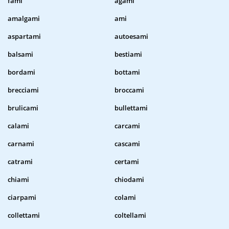
fami
agami
amalgami
ami
aspartami
autoesami
balsami
bestiami
bordami
bottami
brecciami
broccami
brulicami
bullettami
calami
carcami
carnami
cascami
catrami
certami
chiami
chiodami
ciarpami
colami
collettami
coltellami