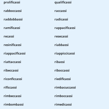
prolificassi
qualificassi
rabboccassi
raccassi
raddobbassi
radicassi
ramificassi
rappacificassi
recassi
resecassi
resinificassi
riabbassi
riappacificassi
riappiccicassi
riattaccassi
ribassi
ribeccassi
riboccassi
riconficcassi
riedificassi
rificcassi
rimbacuccassi
rimbeccassi
rimboccassi
rimbombassi
rimedicassi