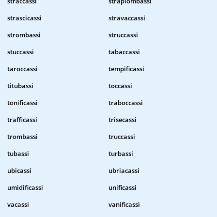
straccassi
strapiombassi
strascicassi
stravaccassi
strombassi
struccassi
stuccassi
tabaccassi
taroccassi
tempificassi
titubassi
toccassi
tonificassi
traboccassi
trafficassi
trisecassi
trombassi
truccassi
tubassi
turbassi
ubicassi
ubriacassi
umidificassi
unificassi
vacassi
vanificassi