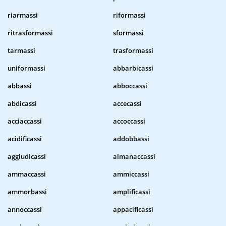
riarmassi
riformassi
ritrasformassi
sformassi
tarmassi
trasformassi
uniformassi
abbarbicassi
abbassi
abboccassi
abdicassi
accecassi
acciaccassi
accoccassi
acidificassi
addobbassi
aggiudicassi
almanaccassi
ammaccassi
ammiccassi
ammorbassi
amplificassi
annoccassi
appacificassi