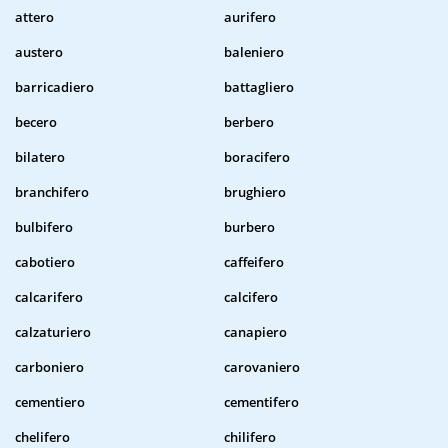
attero
aurifero
austero
baleniero
barricadiero
battagliero
becero
berbero
bilatero
boracifero
branchifero
brughiero
bulbifero
burbero
cabotiero
caffeifero
calcarifero
calcifero
calzaturiero
canapiero
carboniero
carovaniero
cementiero
cementifero
chelifero
chilifero