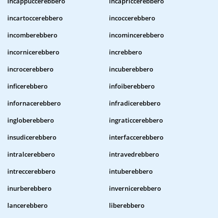
incappuccerebbero
incapriccerebbero
incartoccerebbero
incoccerebbero
incomberebbero
incomincerebbero
incornicerebbero
increbbero
incrocerebbero
incuberebbero
inficerebbero
infoiberebbero
infornacerebbero
infradicerebbero
ingloberebbero
ingraticcerebbero
insudicerebbero
interfaccerebbero
intralcerebbero
intravedrebbero
intreccerebbero
intuberebbero
inurberebbero
invernicerebbero
lancerebbero
liberebbero