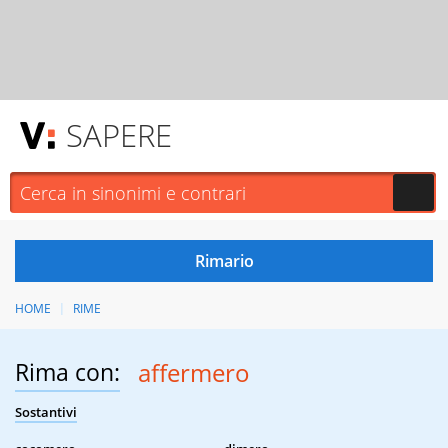
SAPERE
HOME
RIME
Rima con:
affermero
Sostantivi