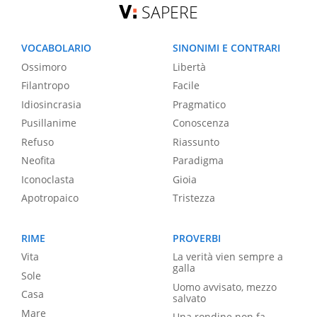
SAPERE
VOCABOLARIO
SINONIMI E CONTRARI
Ossimoro
Libertà
Filantropo
Facile
Idiosincrasia
Pragmatico
Pusillanime
Conoscenza
Refuso
Riassunto
Neofita
Paradigma
Iconoclasta
Gioia
Apotropaico
Tristezza
RIME
PROVERBI
Vita
La verità vien sempre a
galla
Sole
Uomo avvisato, mezzo
Casa
salvato
Mare
Una rondine non fa