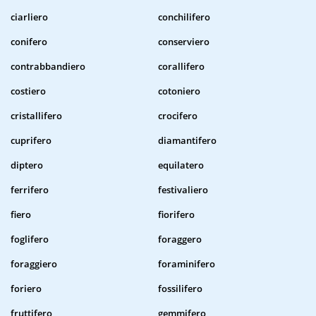
ciarliero
conchilifero
conifero
conserviero
contrabbandiero
corallifero
costiero
cotoniero
cristallifero
crocifero
cuprifero
diamantifero
diptero
equilatero
ferrifero
festivaliero
fiero
fiorifero
foglifero
foraggero
foraggiero
foraminifero
foriero
fossilifero
fruttifero
gemmifero