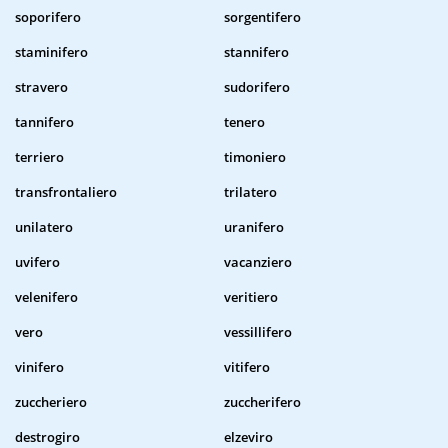
soporifero
sorgentifero
staminifero
stannifero
stravero
sudorifero
tannifero
tenero
terriero
timoniero
transfrontaliero
trilatero
unilatero
uranifero
uvifero
vacanziero
velenifero
veritiero
vero
vessillifero
vinifero
vitifero
zuccheriero
zuccherifero
destrogiro
elzeviro