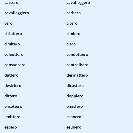
cassero
cavalleggero
cavalleggiero
cerbero
cero
cicero
ciclottero
cimiero
cimitero
clero
coleottero
condottiero
consuocero
contralbero
dattero
dermattero
destriero
dicastero
dittero
doppiero
elicottero
emisfero
emittero
esonero
espero
esubero