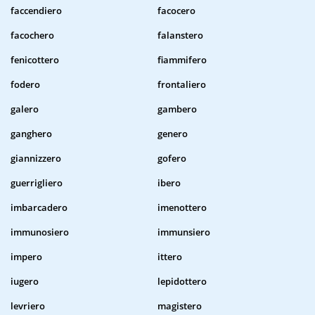
faccendiero
facocero
facochero
falanstero
fenicottero
fiammifero
fodero
frontaliero
galero
gambero
ganghero
genero
giannizzero
gofero
guerrigliero
ibero
imbarcadero
imenottero
immunosiero
immunsiero
impero
ittero
iugero
lepidottero
levriero
magistero