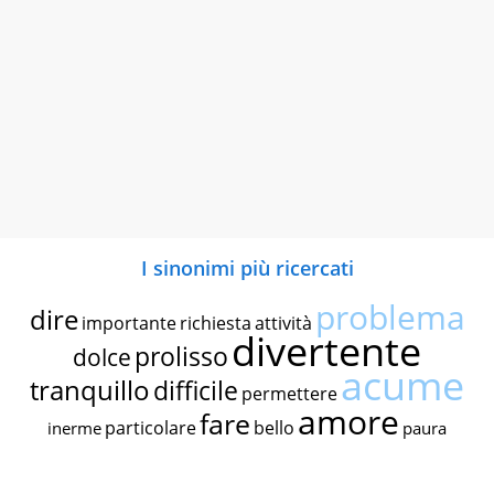
I sinonimi più ricercati
problema
dire
importante
richiesta
attività
divertente
prolisso
dolce
acume
tranquillo
difficile
permettere
amore
fare
particolare
bello
inerme
paura