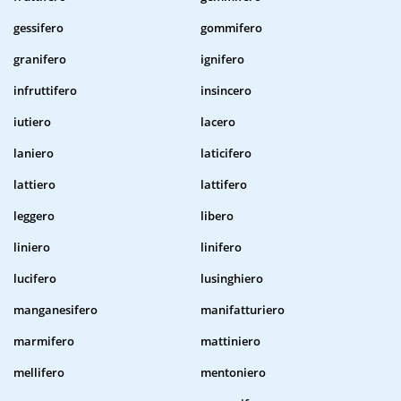
gessifero
gommifero
granifero
ignifero
infruttifero
insincero
iutiero
lacero
laniero
laticifero
lattiero
lattifero
leggero
libero
liniero
linifero
lucifero
lusinghiero
manganesifero
manifatturiero
marmifero
mattiniero
mellifero
mentoniero