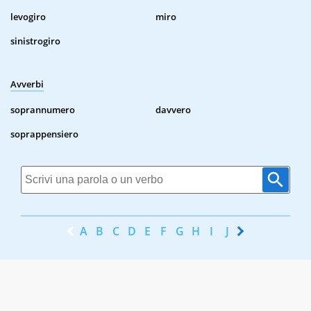
levogiro
miro
sinistrogiro
Avverbi
soprannumero
davvero
soprappensiero
A
B
C
D
E
F
G
H
I
J
K
L
M
N