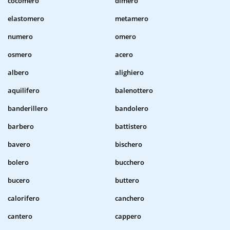
cocomero
dimero
elastomero
metamero
numero
omero
osmero
acero
albero
alighiero
aquilifero
balenottero
banderillero
bandolero
barbero
battistero
bavero
bischero
bolero
bucchero
bucero
buttero
calorifero
canchero
cantero
cappero