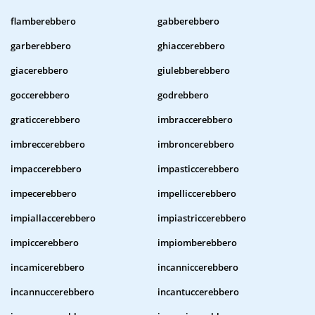
flamberebbero
gabberebbero
garberebbero
ghiaccerebbero
giacerebbero
giulebberebbero
goccerebbero
godrebbero
graticcerebbero
imbraccerebbero
imbreccerebbero
imbroncerebbero
impaccerebbero
impasticcerebbero
impecerebbero
impelliccerebbero
impiallaccerebbero
impiastriccerebbero
impiccerebbero
impiomberebbero
incamicerebbero
incanniccerebbero
incannuccerebbero
incantuccerebbero