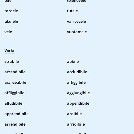
tele
telenovele
tordele
tutele
ukulele
varicocele
vele
vuotamele
Verbi
strabile
abbile
accendibile
accludibile
accrescibile
affiggibile
affliggibile
aggiungibile
alludibile
appendibile
apprendibile
ardibile
arrendibile
arridibile