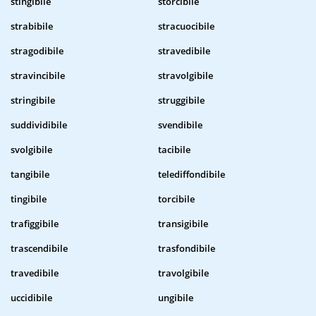
stingibile
storcibile
strabibile
stracuocibile
stragodibile
stravedibile
stravincibile
stravolgibile
stringibile
struggibile
suddividibile
svendibile
svolgibile
tacibile
tangibile
telediffondibile
tingibile
torcibile
trafiggibile
transigibile
trascendibile
trasfondibile
travedibile
travolgibile
uccidibile
ungibile