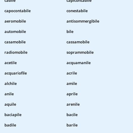
cabile
capicontabile
capocontabile
conestabile
aeromobile
antisommergibile
automobile
bile
casamobile
cassamobile
radiomobile
soprammobile
acetile
acquamanile
acquariofile
acrile
alchile
amile
anile
aprile
aquile
arenile
baciapile
bacile
badile
barile