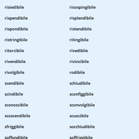
risiedibile
risospingibile
rispendibile
risplendibile
rispondibile
ristendibile
ristringibile
ritingibile
ritorcibile
rivedibile
rivendibile
rivincibile
rivolgibile
rodibile
scendibile
schiudibile
scindibile
sconfiggibile
sconoscibile
sconvolgibile
scoscendibile
scuocibile
sfriggibile
socchiudibile
soffondibile
soffriggibile