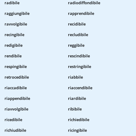
radibile
radiodiffondibile
raggiungibile
rapprendibile
ravvolgibile
recidibile
recingibile
recludibile
redigibile
reggibile
rendibile
rescindibile
respingibile
restringibile
retrocedibile
riabbile
riaccadibile
riaccendibile
riappendibile
riardibile
riavvolgibile
ribibile
ricedibile
richiedibile
richiudibile
ricingibile