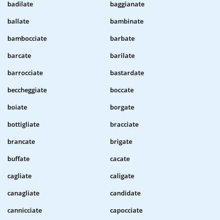
badilate
baggianate
ballate
bambinate
bambocciate
barbate
barcate
barilate
barrocciate
bastardate
beccheggiate
boccate
boiate
borgate
bottigliate
bracciate
brancate
brigate
buffate
cacate
cagliate
caligate
canagliate
candidate
cannicciate
capocciate