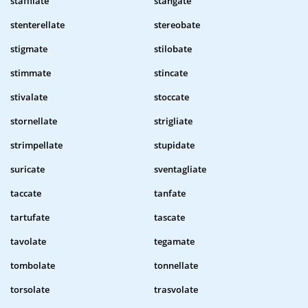
staffilate
stangate
stenterellate
stereobate
stigmate
stilobate
stimmate
stincate
stivalate
stoccate
stornellate
strigliate
strimpellate
stupidate
suricate
sventagliate
taccate
tanfate
tartufate
tascate
tavolate
tegamate
tombolate
tonnellate
torsolate
trasvolate