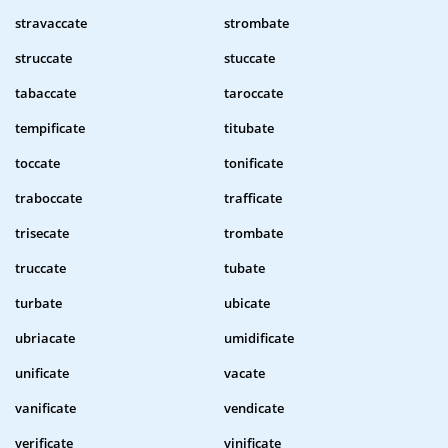
stravaccate
strombate
struccate
stuccate
tabaccate
taroccate
tempificate
titubate
toccate
tonificate
traboccate
trafficate
trisecate
trombate
truccate
tubate
turbate
ubicate
ubriacate
umidificate
unificate
vacate
vanificate
vendicate
verificate
vinificate