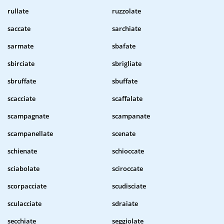
rullate
ruzzolate
saccate
sarchiate
sarmate
sbafate
sbirciate
sbrigliate
sbruffate
sbuffate
scacciate
scaffalate
scampagnate
scampanate
scampanellate
scenate
schienate
schioccate
sciabolate
sciroccate
scorpacciate
scudisciate
sculacciate
sdraiate
secchiate
seggiolate