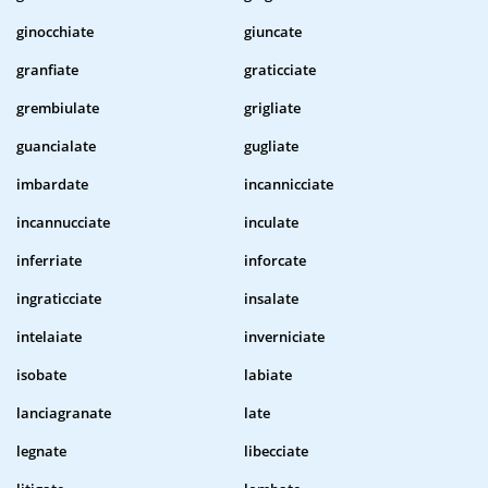
ginocchiate
giuncate
granfiate
graticciate
grembiulate
grigliate
guancialate
gugliate
imbardate
incannicciate
incannucciate
inculate
inferriate
inforcate
ingraticciate
insalate
intelaiate
inverniciate
isobate
labiate
lanciagranate
late
legnate
libecciate