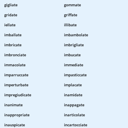
gigliate
gommate
gridate
griffate
iellate
illibate
imballate
imbambolate
imbricate
imbrigliate
imbronciate
imbucate
immacolate
immediate
imparruccate
impasticcate
imperturbate
implacate
impregiudicate
inamidate
inanimate
inappagate
inappropriate
inarticolate
inauspicate
incartocciate