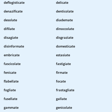
deflogisticate
delicate
denazificate
denticolate
desolate
diademate
difilate
dinoccolate
disagiate
disgraziate
disinformate
domesticate
embricate
estasiate
fascicolate
fastigiate
fenicate
firmate
flabellate
focate
fogliate
frastagliate
fusellate
gallate
gammate
genicolate