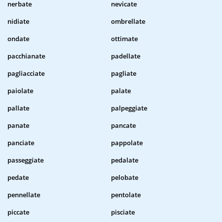
nerbate
nevicate
nidiate
ombrellate
ondate
ottimate
pacchianate
padellate
pagliacciate
pagliate
paiolate
palate
pallate
palpeggiate
panate
pancate
panciate
pappolate
passeggiate
pedalate
pedate
pelobate
pennellate
pentolate
piccate
pisciate