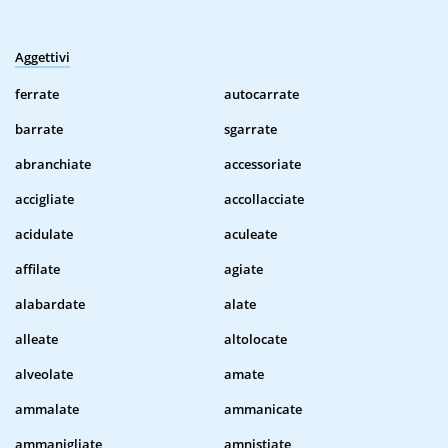
Aggettivi
ferrate
autocarrate
barrate
sgarrate
abranchiate
accessoriate
accigliate
accollacciate
acidulate
aculeate
affilate
agiate
alabardate
alate
alleate
altolocate
alveolate
amate
ammalate
ammanicate
ammanigliate
amnistiate