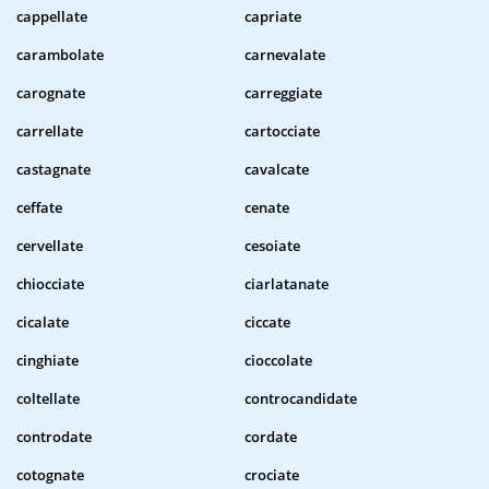
cappellate
capriate
carambolate
carnevalate
carognate
carreggiate
carrellate
cartocciate
castagnate
cavalcate
ceffate
cenate
cervellate
cesoiate
chiocciate
ciarlatanate
cicalate
ciccate
cinghiate
cioccolate
coltellate
controcandidate
controdate
cordate
cotognate
crociate