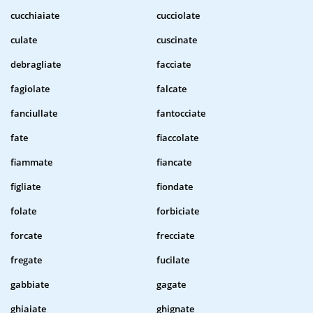
cucchiaiate
cucciolate
culate
cuscinate
debragliate
facciate
fagiolate
falcate
fanciullate
fantocciate
fate
fiaccolate
fiammate
fiancate
figliate
fiondate
folate
forbiciate
forcate
frecciate
fregate
fucilate
gabbiate
gagate
ghiaiate
ghignate