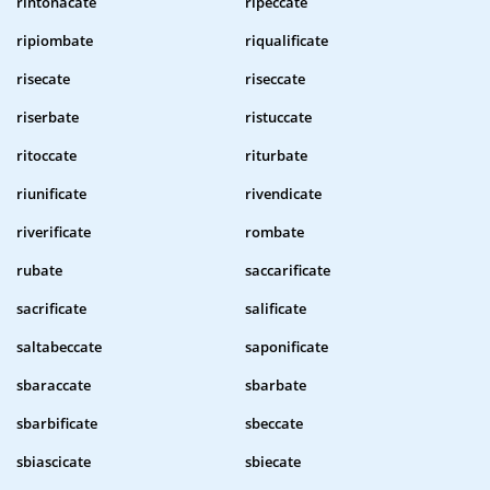
rintonacate
ripeccate
ripiombate
riqualificate
risecate
riseccate
riserbate
ristuccate
ritoccate
riturbate
riunificate
rivendicate
riverificate
rombate
rubate
saccarificate
sacrificate
salificate
saltabeccate
saponificate
sbaraccate
sbarbate
sbarbificate
sbeccate
sbiascicate
sbiecate