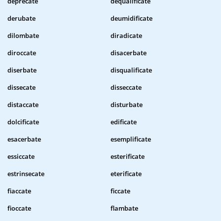
deprecate
dequalificate
derubate
deumidificate
dilombate
diradicate
diroccate
disacerbate
diserbate
disqualificate
dissecate
disseccate
distaccate
disturbate
dolcificate
edificate
esacerbate
esemplificate
essiccate
esterificate
estrinsecate
eterificate
fiaccate
ficcate
fioccate
flambate