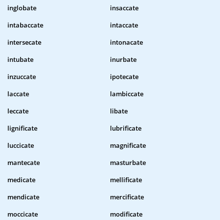
inglobate
insaccate
intabaccate
intaccate
intersecate
intonacate
intubate
inurbate
inzuccate
ipotecate
laccate
lambiccate
leccate
libate
lignificate
lubrificate
luccicate
magnificate
mantecate
masturbate
medicate
mellificate
mendicate
mercificate
moccicate
modificate