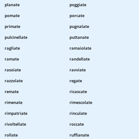
planate
poggiate
pomate
porcate
primate
pugnalate
pulcinellate
puttanate
ragliate
ramaiolate
ramate
randellate
rasoiate
ravviate
razzolate
regate
remate
ricascate
rimenate
rimescolate
rimpatriate
rinculate
rivoltellate
roccate
rollate
ruffianate