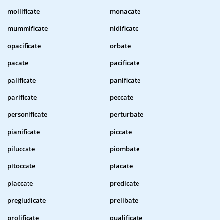
mollificate
monacate
mummificate
nidificate
opacificate
orbate
pacate
pacificate
palificate
panificate
parificate
peccate
personificate
perturbate
pianificate
piccate
piluccate
piombate
pitoccate
placate
placcate
predicate
pregiudicate
prelibate
prolificate
qualificate