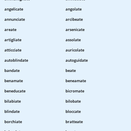
angelicate
angolate
annunciate
arcibeate
areate
arsenicate
artigliate
assolate
atticciate
auricolate
autoblindate
autoguidate
bandate
beate
benamate
beneamate
beneducate
bicromate
bilabiate
bilobate
blindate
bloccate
borchiate
bratteate