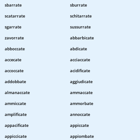
sbarrate
sburrate
scatarrate
schitarrate
sgarrate
sussurrate
zavorrate
abbarbicate
abboccate
abdicate
accecate
acciaccate
accoccate
acidificate
addobbate
aggiudicate
almanaccate
ammaccate
ammiccate
ammorbate
amplificate
annoccate
appacificate
appiccate
appiccicate
appiombate