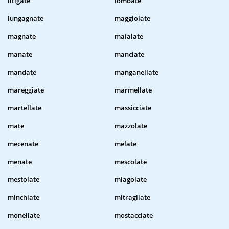
litigate
lombate
lungagnate
maggiolate
magnate
maialate
manate
manciate
mandate
manganellate
mareggiate
marmellate
martellate
massicciate
mate
mazzolate
mecenate
melate
menate
mescolate
mestolate
miagolate
minchiate
mitragliate
monellate
mostacciate