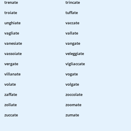
trenate
trincate
troiate
tuffate
unghiate
vaccate
vagliate
vallate
vanesiate
vangate
vassoiate
veleggiate
vergate
vigliaccate
villanate
vogate
volate
volgate
zaffate
zoccolate
zollate
zoomate
zuccate
zumate