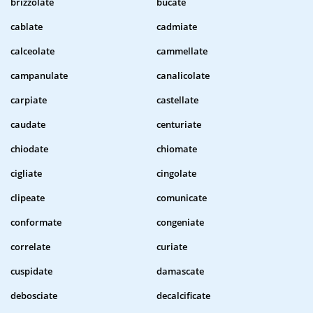
brizzolate
bucate
cablate
cadmiate
calceolate
cammellate
campanulate
canalicolate
carpiate
castellate
caudate
centuriate
chiodate
chiomate
cigliate
cingolate
clipeate
comunicate
conformate
congeniate
correlate
curiate
cuspidate
damascate
debosciate
decalcificate