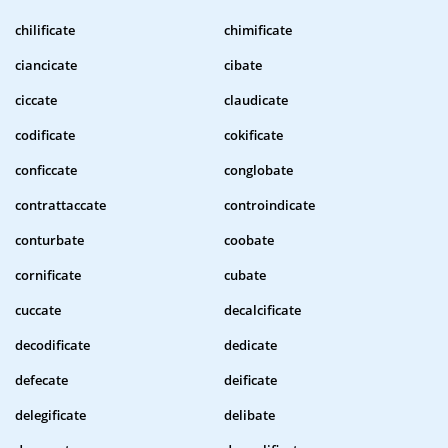
chilificate
chimificate
ciancicate
cibate
ciccate
claudicate
codificate
cokificate
conficcate
conglobate
contrattaccate
controindicate
conturbate
coobate
cornificate
cubate
cuccate
decalcificate
decodificate
dedicate
defecate
deificate
delegificate
delibate