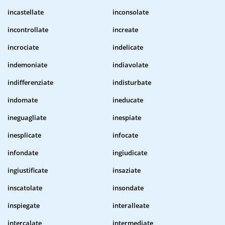
incastellate
inconsolate
incontrollate
increate
incrociate
indelicate
indemoniate
indiavolate
indifferenziate
indisturbate
indomate
ineducate
ineguagliate
inespiate
inesplicate
infocate
infondate
ingiudicate
ingiustificate
insaziate
inscatolate
insondate
inspiegate
interalleate
intercalate
intermediate