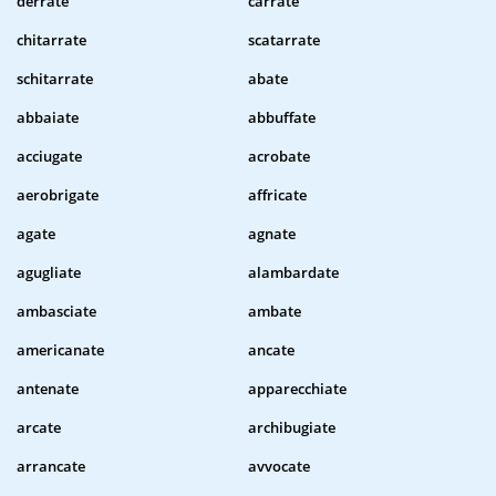
derrate
carrate
chitarrate
scatarrate
schitarrate
abate
abbaiate
abbuffate
acciugate
acrobate
aerobrigate
affricate
agate
agnate
agugliate
alambardate
ambasciate
ambate
americanate
ancate
antenate
apparecchiate
arcate
archibugiate
arrancate
avvocate