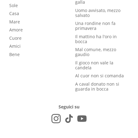
galla
Sole
Uomo avvisato, mezzo
Casa
salvato
Mare
Una rondine non fa
primavera
Amore
Il mattino ha l'oro in
Cuore
bocca
Amici
Mal comune, mezzo
Bene
gaudio
Il gioco non vale la
candela
Al cuor non si comanda
A caval donato non si
guarda in bocca
Seguici su