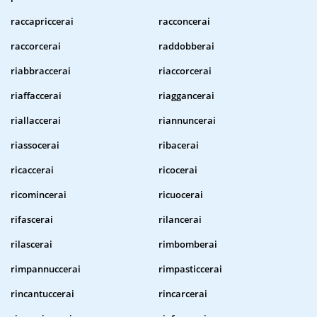
raccapriccerai
racconcerai
raccorcerai
raddobberai
riabbraccerai
riaccorcerai
riaffaccerai
riaggancerai
riallaccerai
riannuncerai
riassocerai
ribacerai
ricaccerai
ricocerai
ricomincerai
ricuocerai
rifascerai
rilancerai
rilascerai
rimbomberai
rimpannuccerai
rimpasticcerai
rincantuccerai
rincarcerai