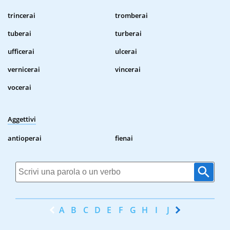
trincerai
tromberai
tuberai
turberai
ufficerai
ulcerai
vernicerai
vincerai
vocerai
Aggettivi
antioperai
fienai
A
B
C
D
E
F
G
H
I
J
K
L
M
N