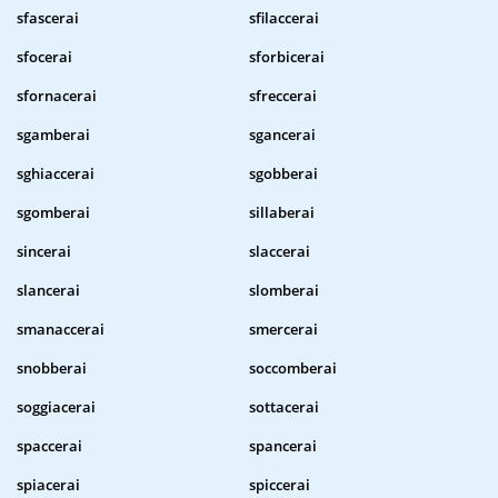
sfascerai
sfilaccerai
sfocerai
sforbicerai
sfornacerai
sfreccerai
sgamberai
sgancerai
sghiaccerai
sgobberai
sgomberai
sillaberai
sincerai
slaccerai
slancerai
slomberai
smanaccerai
smercerai
snobberai
soccomberai
soggiacerai
sottacerai
spaccerai
spancerai
spiacerai
spiccerai