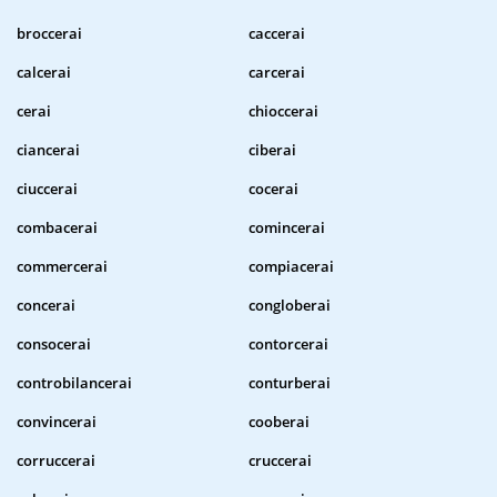
broccerai
caccerai
calcerai
carcerai
cerai
chioccerai
ciancerai
ciberai
ciuccerai
cocerai
combacerai
comincerai
commercerai
compiacerai
concerai
congloberai
consocerai
contorcerai
controbilancerai
conturberai
convincerai
cooberai
corruccerai
cruccerai