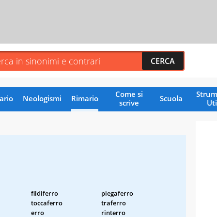
Come si
Strum
ario
Neologismi
Rimario
Scuola
scrive
Uti
fildiferro
piegaferro
toccaferro
traferro
erro
rinterro