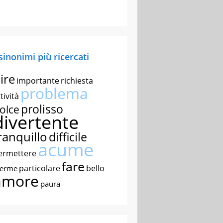
 sinonimi più ricercati
ire
importante
richiesta
problema
tività
prolisso
olce
divertente
ranquillo
difficile
acume
ermettere
fare
particolare
bello
nerme
amore
paura