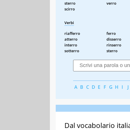
sterro
verro
scirro
Verbi
riafferro
ferro
atterro
disserro
interro
rinserro
sotterro
sterro
A
B
C
D
E
F
G
H
I
J
Dal vocabolario itali