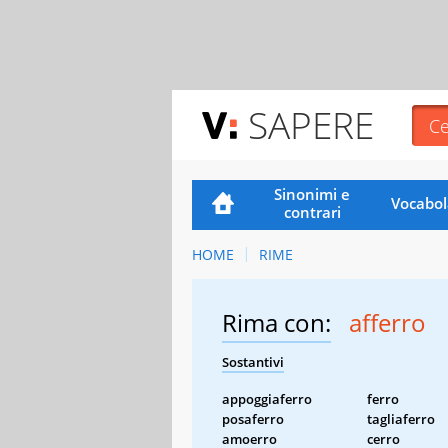
SAPERE
Sinonimi e
Vocabol
contrari
HOME
RIME
Rima con:
afferro
Sostantivi
appoggiaferro
ferro
posaferro
tagliaferro
amoerro
cerro