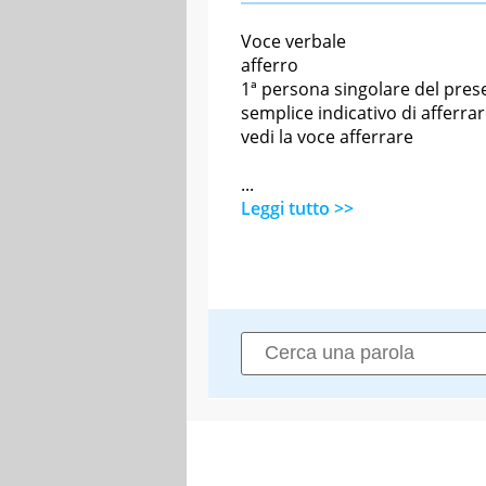
Voce verbale
afferro
1ª persona singolare del pres
semplice indicativo di afferra
vedi la voce afferrare
...
Leggi tutto >>