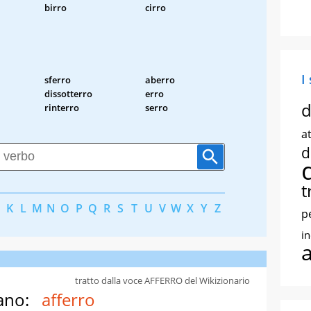
birro
cirro
I
sferro
aberro
dissotterro
erro
d
rinterro
serro
at
d
t
K
L
M
N
O
P
Q
R
S
T
U
V
W
X
Y
Z
p
i
tratto dalla voce AFFERRO del Wikizionario
ano:
afferro