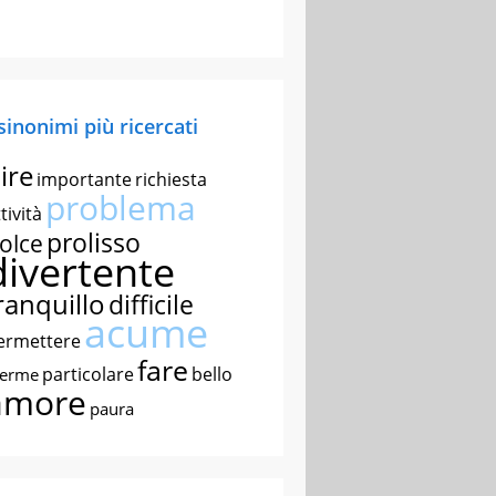
 sinonimi più ricercati
ire
importante
richiesta
problema
tività
prolisso
olce
divertente
ranquillo
difficile
acume
ermettere
fare
particolare
bello
nerme
amore
paura