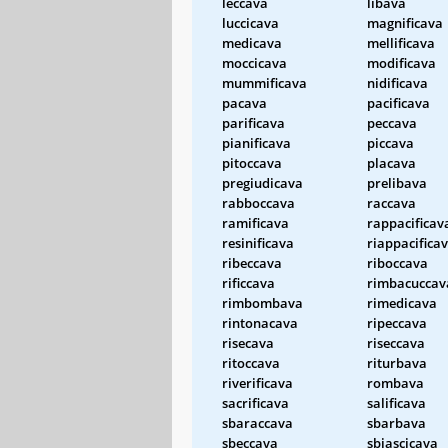
leccava
libava
luccicava
magnificava
medicava
mellificava
moccicava
modificava
mummificava
nidificava
pacava
pacificava
parificava
peccava
pianificava
piccava
pitoccava
placava
pregiudicava
prelibava
rabboccava
raccava
ramificava
rappacificav
resinificava
riappacifica
ribeccava
riboccava
rificcava
rimbacuccav
rimbombava
rimedicava
rintonacava
ripeccava
risecava
riseccava
ritoccava
riturbava
riverificava
rombava
sacrificava
salificava
sbaraccava
sbarbava
sbeccava
sbiascicava