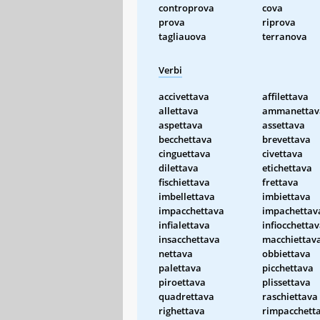
controprova
cova
prova
riprova
tagliauova
terranova
Verbi
accivettava
affilettava
allettava
ammanettav
aspettava
assettava
becchettava
brevettava
cinguettava
civettava
dilettava
etichettava
fischiettava
frettava
imbellettava
imbiettava
impacchettava
impachettav
infialettava
infiocchetta
insacchettava
macchiettav
nettava
obbiettava
palettava
picchettava
piroettava
plissettava
quadrettava
raschiettava
righettava
rimpacchett