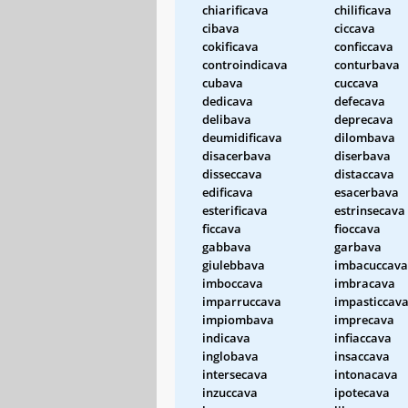
chiarificava
chilificava
cibava
ciccava
cokificava
conficcava
controindicava
conturbava
cubava
cuccava
dedicava
defecava
delibava
deprecava
deumidificava
dilombava
disacerbava
diserbava
disseccava
distaccava
edificava
esacerbava
esterificava
estrinsecava
ficcava
fioccava
gabbava
garbava
giulebbava
imbacuccava
imboccava
imbracava
imparruccava
impasticcav
impiombava
imprecava
indicava
infiaccava
inglobava
insaccava
intersecava
intonacava
inzuccava
ipotecava