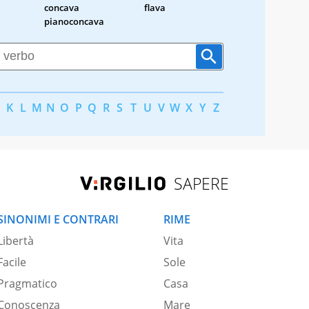
concava
flava
pianoconcava
K
L
M
N
O
P
Q
R
S
T
U
V
W
X
Y
Z
SAPERE
SINONIMI E CONTRARI
RIME
Libertà
Vita
Facile
Sole
Pragmatico
Casa
Conoscenza
Mare