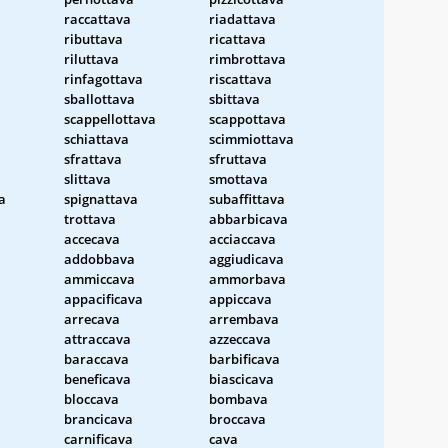
raccattava
riadattava
ributtava
ricattava
riluttava
rimbrottava
rinfagottava
riscattava
sballottava
sbittava
scappellottava
scappottava
schiattava
scimmiottava
sfrattava
sfruttava
slittava
smottava
a
spignattava
subaffittava
trottava
abbarbicava
accecava
acciaccava
addobbava
aggiudicava
ammiccava
ammorbava
appacificava
appiccava
arrecava
arrembava
attraccava
azzeccava
baraccava
barbificava
beneficava
biascicava
bloccava
bombava
brancicava
broccava
carnificava
cava