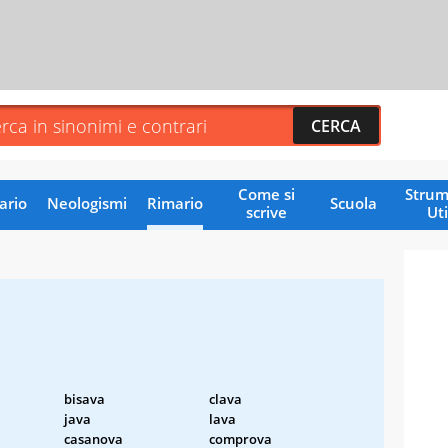
Come si
Strum
ario
Neologismi
Rimario
Scuola
scrive
Uti
bisava
clava
java
lava
casanova
comprova