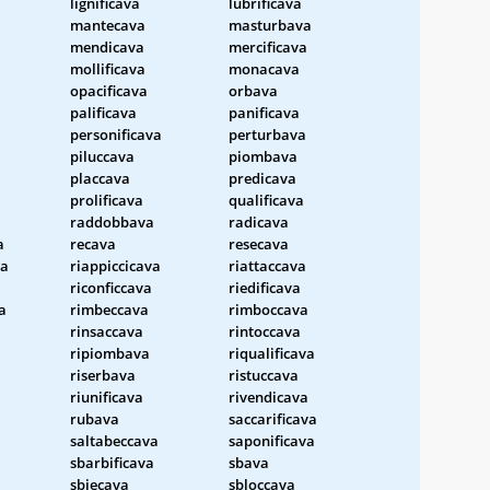
lignificava
lubrificava
mantecava
masturbava
mendicava
mercificava
mollificava
monacava
opacificava
orbava
palificava
panificava
personificava
perturbava
piluccava
piombava
placcava
predicava
prolificava
qualificava
raddobbava
radicava
a
recava
resecava
va
riappiccicava
riattaccava
riconficcava
riedificava
a
rimbeccava
rimboccava
rinsaccava
rintoccava
ripiombava
riqualificava
riserbava
ristuccava
riunificava
rivendicava
rubava
saccarificava
saltabeccava
saponificava
sbarbificava
sbava
sbiecava
sbloccava