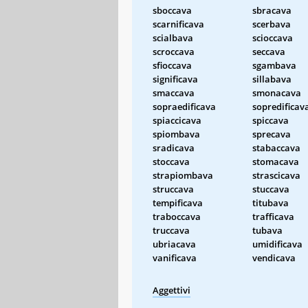
sboccava
sbracava
scarnificava
scerbava
scialbava
scioccava
scroccava
seccava
sfioccava
sgambava
significava
sillabava
smaccava
smonacava
sopraedificava
sopredificav
spiaccicava
spiccava
spiombava
sprecava
sradicava
stabaccava
stoccava
stomacava
strapiombava
strascicava
struccava
stuccava
tempificava
titubava
traboccava
trafficava
truccava
tubava
ubriacava
umidificava
vanificava
vendicava
Aggettivi