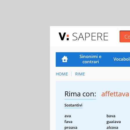
SAPERE
Sinonimi e
Vocabol
contrari
HOME
RIME
Rima con:
affettava
Sostantivi
ava
bava
fava
guaiava
proava
alcova