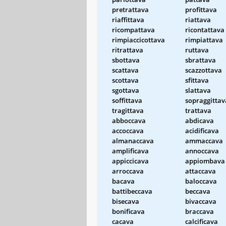
pretrattava
profittava
riaffittava
riattava
ricompattava
ricontattava
rimpiaccicottava
rimpiattava
ritrattava
ruttava
sbottava
sbrattava
scattava
scazzottava
scottava
sfittava
sgottava
slattava
soffittava
sopraggittav
tragittava
trattava
abboccava
abdicava
accoccava
acidificava
almanaccava
ammaccava
amplificava
annoccava
appiccicava
appiombava
arroccava
attaccava
bacava
baloccava
battibeccava
beccava
bisecava
bivaccava
bonificava
braccava
cacava
calcificava