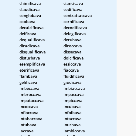
chimificava
ciancicava
claudicava
codificava
conglobava
contrattaccava
coobava
cornificava
decalcificava
decodificava
deificava
delegificava
dequalificava
derubava
diradicava
diroccava
disqualificava
dissecava
disturbava
dolcificava
esemplificava
essiccava
eterificava
fiaccava
flambava
fluidificava
gelificava
giudicava
imbeccava
imbiaccava
imbroccava
impaccava
a
impataccava
impiccava
incoccava
incubava
infioccava
infoibava
intabaccava
intaccava
intubava
inurbava
laccava
lambiccava