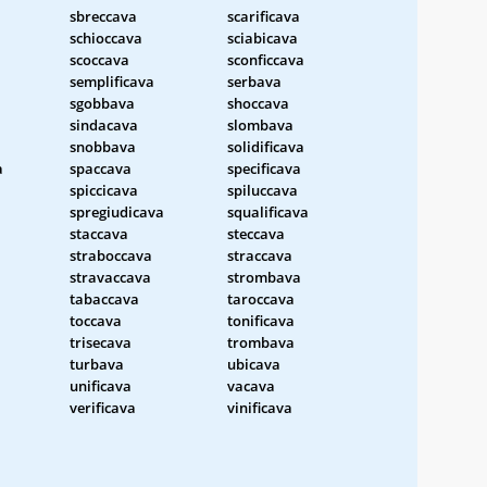
sbreccava
scarificava
schioccava
sciabicava
scoccava
sconficcava
semplificava
serbava
sgobbava
shoccava
sindacava
slombava
snobbava
solidificava
a
spaccava
specificava
spiccicava
spiluccava
spregiudicava
squalificava
staccava
steccava
straboccava
straccava
stravaccava
strombava
tabaccava
taroccava
toccava
tonificava
trisecava
trombava
turbava
ubicava
unificava
vacava
verificava
vinificava