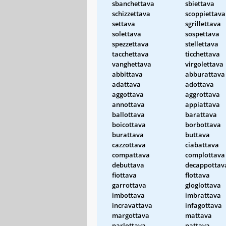
sbanchettava
sbiettava
schizzettava
scoppiettava
settava
sgrillettava
solettava
sospettava
spezzettava
stellettava
tacchettava
ticchettava
vanghettava
virgolettava
abbittava
abburattava
adattava
adottava
aggottava
aggrottava
annottava
appiattava
ballottava
barattava
boicottava
borbottava
burattava
buttava
cazzottava
ciabattava
compattava
complottava
debuttava
decappottav
fiottava
flottava
garrottava
gloglottava
imbottava
imbrattava
incravattava
infagottava
margottava
mattava
parlottava
pattava