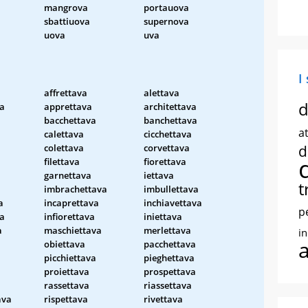
mangrova
portauova
sbattiuova
supernova
uova
uva
I
affrettava
alettava
d
a
apprettava
architettava
bacchettava
banchettava
at
calettava
cicchettava
colettava
corvettava
d
filettava
fiorettava
garnettava
iettava
t
imbrachettava
imbullettava
a
incaprettava
inchiavettava
p
va
infiorettava
iniettava
a
maschiettava
merlettava
i
obiettava
pacchettava
picchiettava
pieghettava
proiettava
prospettava
rassettava
riassettava
ava
rispettava
rivettava