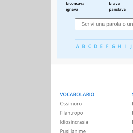
biconcava
brava
ignava
panslava
A
B
C
D
E
F
G
H
I
J
VOCABOLARIO
Ossimoro
Filantropo
Idiosincrasia
Pusillanime