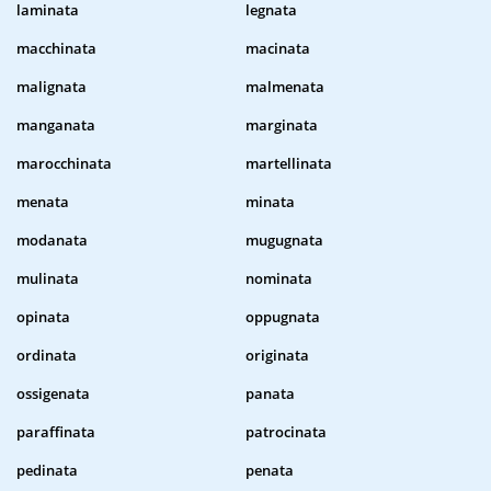
laminata
legnata
macchinata
macinata
malignata
malmenata
manganata
marginata
marocchinata
martellinata
menata
minata
modanata
mugugnata
mulinata
nominata
opinata
oppugnata
ordinata
originata
ossigenata
panata
paraffinata
patrocinata
pedinata
penata