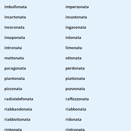
imbullonata
impersonata
incartonata
incastonata
incoronata
ingavonata
insaponata
intonata
intronata
limonata
mattonata
ottonata
paragonata
perdonata
piantonata
piattonata
picconata
punzonata
radiotelefonata
raffazzonata
riabbandonata
riabbonata
riabbottonata
ridonata
rintonata
rintronata