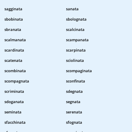
sagginata
sanata
sbobinata
sbolognata
sbranata
scalcinata
scalmanata
scampanata
scardinata
scarpinata
scatenata
sciolinata
scombinata
scompaginata
scompagnata
sconfinata
scriminata
sdegnata
sdoganata
segnata
seminata
serenata
sfacchinata
sfognata