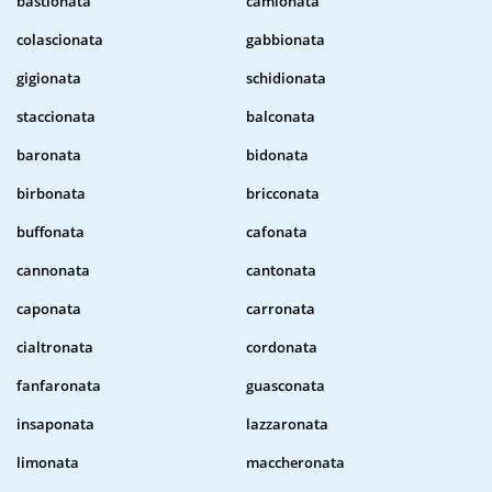
bastionata
camionata
colascionata
gabbionata
gigionata
schidionata
staccionata
balconata
baronata
bidonata
birbonata
bricconata
buffonata
cafonata
cannonata
cantonata
caponata
carronata
cialtronata
cordonata
fanfaronata
guasconata
insaponata
lazzaronata
limonata
maccheronata