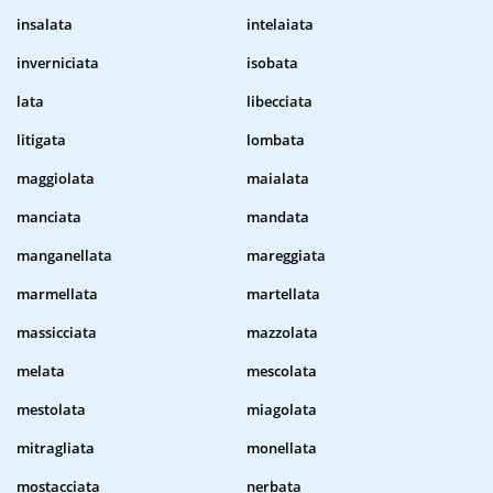
insalata
intelaiata
inverniciata
isobata
lata
libecciata
litigata
lombata
maggiolata
maialata
manciata
mandata
manganellata
mareggiata
marmellata
martellata
massicciata
mazzolata
melata
mescolata
mestolata
miagolata
mitragliata
monellata
mostacciata
nerbata