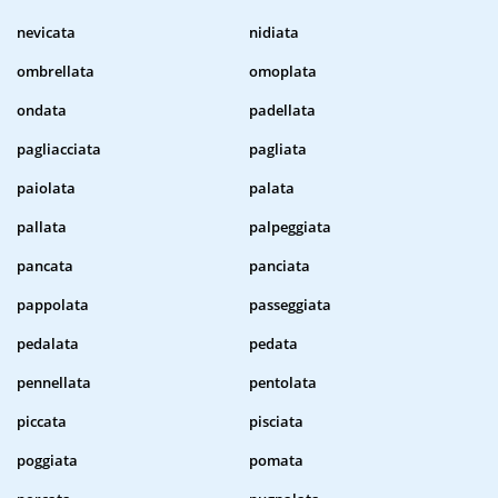
nevicata
nidiata
ombrellata
omoplata
ondata
padellata
pagliacciata
pagliata
paiolata
palata
pallata
palpeggiata
pancata
panciata
pappolata
passeggiata
pedalata
pedata
pennellata
pentolata
piccata
pisciata
poggiata
pomata