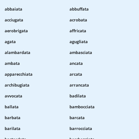
abbaiata
abbuffata
acciugata
acrobata
aerobrigata
affricata
agata
agugliata
alambardata
ambasciata
ambata
ancata
apparecchiata
arcata
archibugiata
arrancata
avvocata
badilata
ballata
bambocciata
barbata
barcata
barilata
barrocciata