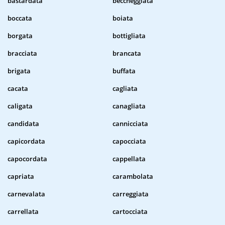
bastardata
beccheggiata
boccata
boiata
borgata
bottigliata
bracciata
brancata
brigata
buffata
cacata
cagliata
caligata
canagliata
candidata
cannicciata
capicordata
capocciata
capocordata
cappellata
capriata
carambolata
carnevalata
carreggiata
carrellata
cartocciata