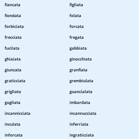
fiancata
figliata
fiondata
folata
forbiciata
forcata
frecciata
fregata
fucilata
gabbiata
ghiaiata
ginocchiata
giuncata
granfiata
graticciata
grembiulata
grigliata
guancialata
gugliata
imbardata
incannicciata
incannucciata
inculata
inferriata
inforcata
ingraticciata