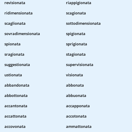
revisionata
riappigionata
ridimensionata
scagionata
scaglionata
sottodimensionata
sovradimensionata
spigionata
spionata
sprigionata
sragionata
stagionata
suggestionata
supervisionata
ustionata
visionata
abbandonata
abbonata
abbottonata
abbuonata
accantonata
accapponata
accattonata
accotonata
accovonata
ammattonata