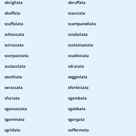
sbrigliata
sbruffata
sbuffata
scacciata
scaffalata
scampanellata
schioccata
sciabolata
sciroccata
scolainsalata
scorpacciata
scudisciata
sculacciata
sdraiata
secchiata
seggiolata
seraccata
sforbiciata
sfuriata
sgambata
sganasciata
sgobbata
sgommata
sgorgata
sgridata
soffermata