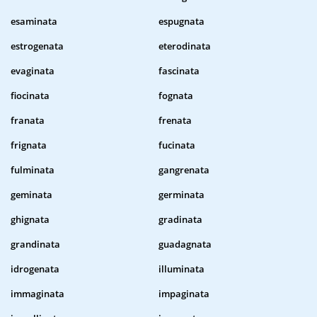
esaminata
espugnata
estrogenata
eterodinata
evaginata
fascinata
fiocinata
fognata
franata
frenata
frignata
fucinata
fulminata
gangrenata
geminata
germinata
ghignata
gradinata
grandinata
guadagnata
idrogenata
illuminata
immaginata
impaginata