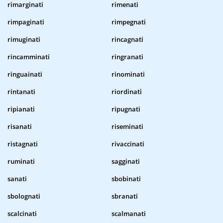
rimarginati
rimenati
rimpaginati
rimpegnati
rimuginati
rincagnati
rincamminati
ringranati
ringuainati
rinominati
rintanati
riordinati
ripianati
ripugnati
risanati
riseminati
ristagnati
rivaccinati
ruminati
sagginati
sanati
sbobinati
sbolognati
sbranati
scalcinati
scalmanati