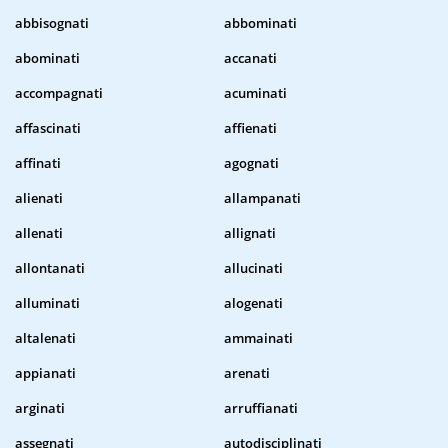
abbisognati
abbominati
abominati
accanati
accompagnati
acuminati
affascinati
affienati
affinati
agognati
alienati
allampanati
allenati
allignati
allontanati
allucinati
alluminati
alogenati
altalenati
ammainati
appianati
arenati
arginati
arruffianati
assegnati
autodisciplinati