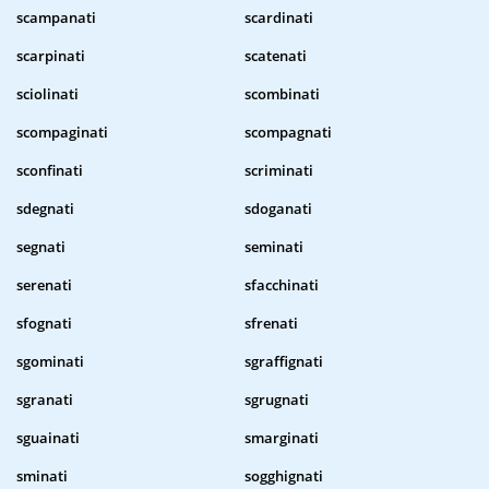
scampanati
scardinati
scarpinati
scatenati
sciolinati
scombinati
scompaginati
scompagnati
sconfinati
scriminati
sdegnati
sdoganati
segnati
seminati
serenati
sfacchinati
sfognati
sfrenati
sgominati
sgraffignati
sgranati
sgrugnati
sguainati
smarginati
sminati
sogghignati