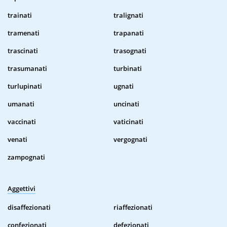
trainati
tralignati
tramenati
trapanati
trascinati
trasognati
trasumanati
turbinati
turlupinati
ugnati
umanati
uncinati
vaccinati
vaticinati
venati
vergognati
zampognati
Aggettivi
disaffezionati
riaffezionati
confezionati
defezionati