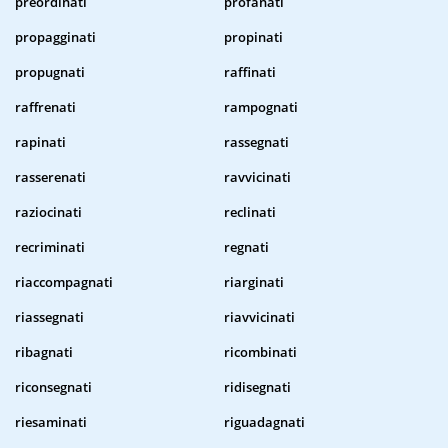
preordinati
profanati
propagginati
propinati
propugnati
raffinati
raffrenati
rampognati
rapinati
rassegnati
rasserenati
ravvicinati
raziocinati
reclinati
recriminati
regnati
riaccompagnati
riarginati
riassegnati
riavvicinati
ribagnati
ricombinati
riconsegnati
ridisegnati
riesaminati
riguadagnati