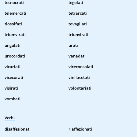
tecnocrati
tegolati
telemercati
tetrarcati
tiosolfati
tovagliati
triumvirati
triunvirati
ungulati
urati
urocordati
vanadati
vicariati
viceconsolati
vicecurati
vinilacetati
visirati
volontariati
vombati
Verbi
disaffezionati
riaffezionati