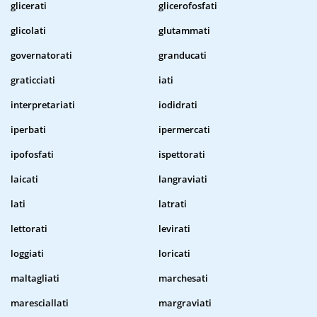
glicerati
glicerofosfati
glicolati
glutammati
governatorati
granducati
graticciati
iati
interpretariati
iodidrati
iperbati
ipermercati
ipofosfati
ispettorati
laicati
langraviati
lati
latrati
lettorati
levirati
loggiati
loricati
maltagliati
marchesati
maresciallati
margraviati