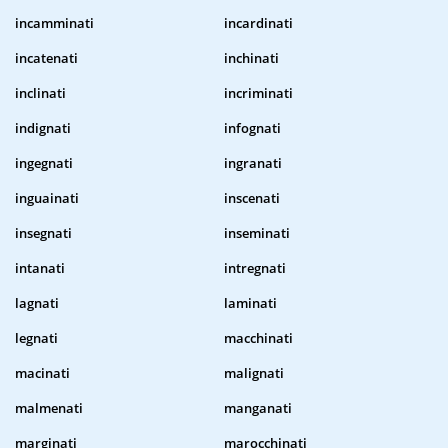
incamminati
incardinati
incatenati
inchinati
inclinati
incriminati
indignati
infognati
ingegnati
ingranati
inguainati
inscenati
insegnati
inseminati
intanati
intregnati
lagnati
laminati
legnati
macchinati
macinati
malignati
malmenati
manganati
marginati
marocchinati