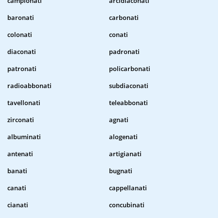
campionati
arcidiaconati
baronati
carbonati
colonati
conati
diaconati
padronati
patronati
policarbonati
radioabbonati
subdiaconati
tavellonati
teleabbonati
zirconati
agnati
albuminati
alogenati
antenati
artigianati
banati
bugnati
canati
cappellanati
cianati
concubinati