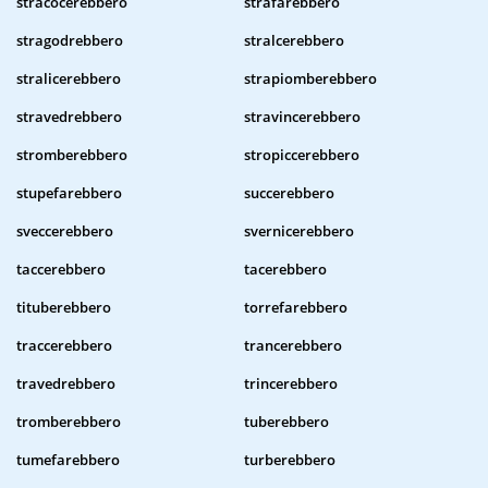
stracocerebbero
strafarebbero
stragodrebbero
stralcerebbero
stralicerebbero
strapiomberebbero
stravedrebbero
stravincerebbero
stromberebbero
stropiccerebbero
stupefarebbero
succerebbero
sveccerebbero
svernicerebbero
taccerebbero
tacerebbero
tituberebbero
torrefarebbero
traccerebbero
trancerebbero
travedrebbero
trincerebbero
tromberebbero
tuberebbero
tumefarebbero
turberebbero