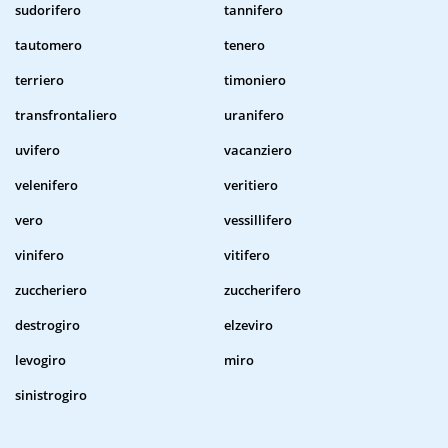
sudorifero
tannifero
tautomero
tenero
terriero
timoniero
transfrontaliero
uranifero
uvifero
vacanziero
velenifero
veritiero
vero
vessillifero
vinifero
vitifero
zuccheriero
zuccherifero
destrogiro
elzeviro
levogiro
miro
sinistrogiro