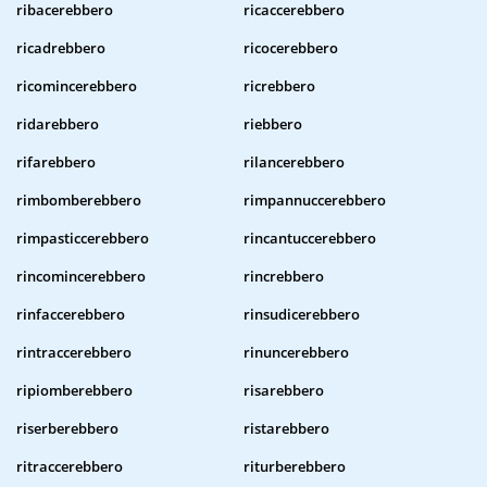
ribacerebbero
ricaccerebbero
ricadrebbero
ricocerebbero
ricomincerebbero
ricrebbero
ridarebbero
riebbero
rifarebbero
rilancerebbero
rimbomberebbero
rimpannuccerebbero
rimpasticcerebbero
rincantuccerebbero
rincomincerebbero
rincrebbero
rinfaccerebbero
rinsudicerebbero
rintraccerebbero
rinuncerebbero
ripiomberebbero
risarebbero
riserberebbero
ristarebbero
ritraccerebbero
riturberebbero