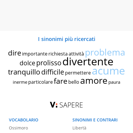
I sinonimi più ricercati
problema
dire
importante
richiesta
attività
divertente
prolisso
dolce
acume
tranquillo
difficile
permettere
amore
fare
particolare
bello
inerme
paura
SAPERE
VOCABOLARIO
SINONIMI E CONTRARI
Ossimoro
Libertà