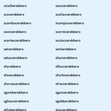
scialberebbero
scoccerebbero
scocerebbero
scollaccerebbero
scombacerebbero
scompiacerebbero
sconcerebbero
scornicerebbero
scorteccerebbero
sculaccerebbero
selcerebbero
serberebbero
setaccerebbero
sfaccerebbero
sfarebbero
sfilaccerebbero
sfocerebbero
sforbicerebbero
sfornacerebbero
sfreccerebbero
sgamberebbero
sgancerebbero
sghiaccerebbero
sgobberebbero
sillaberebbero
slaccerebbero