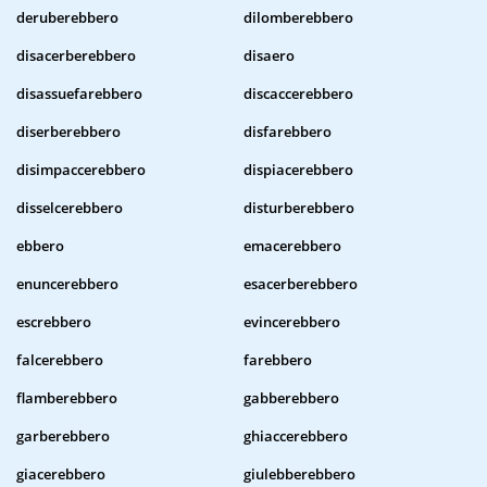
deruberebbero
dilomberebbero
disacerberebbero
disaero
disassuefarebbero
discaccerebbero
diserberebbero
disfarebbero
disimpaccerebbero
dispiacerebbero
disselcerebbero
disturberebbero
ebbero
emacerebbero
enuncerebbero
esacerberebbero
escrebbero
evincerebbero
falcerebbero
farebbero
flamberebbero
gabberebbero
garberebbero
ghiaccerebbero
giacerebbero
giulebberebbero