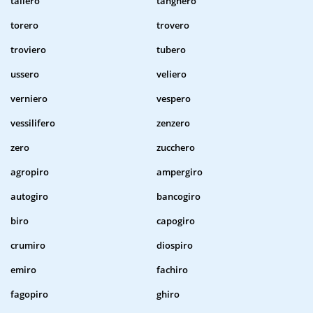
tallero
tanghero
torero
trovero
troviero
tubero
ussero
veliero
verniero
vespero
vessilifero
zenzero
zero
zucchero
agropiro
ampergiro
autogiro
bancogiro
biro
capogiro
crumiro
diospiro
emiro
fachiro
fagopiro
ghiro