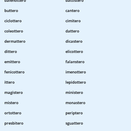
balenottero
battistero
buttero
cantero
ciclottero
cimitero
coleottero
dattero
dermattero
dicastero
dittero
elicottero
emittero
falanstero
fenicottero
imenottero
ittero
lepidottero
magistero
ministero
mistero
monastero
ortottero
periptero
presbitero
sguattero