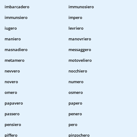
imbarcadero
immunosiero
immunsiero
impero
iugero
levriero
maniero
manovriero
masnadiero
messaggero
metamero
motoveliero
nevvero
nocchiero
novero
numero
omero
osmero
papavero
papero
passero
penero
pensiero
pero
piffero
pinzochero