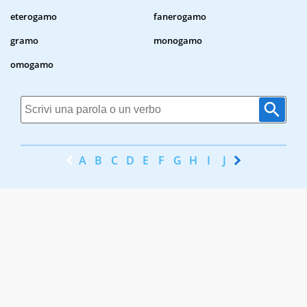
eterogamo
fanerogamo
gramo
monogamo
omogamo
A
B
C
D
E
F
G
H
I
J
K
L
M
N