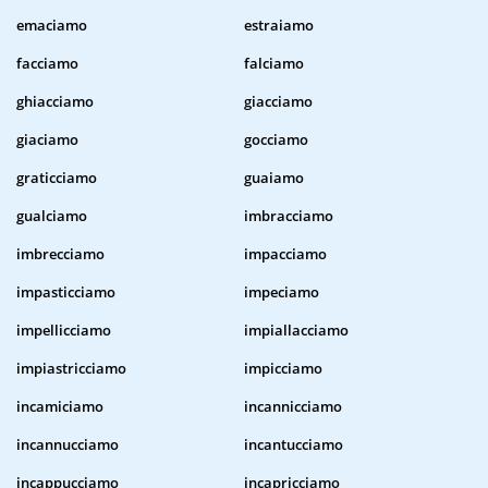
emaciamo
estraiamo
facciamo
falciamo
ghiacciamo
giacciamo
giaciamo
gocciamo
graticciamo
guaiamo
gualciamo
imbracciamo
imbrecciamo
impacciamo
impasticciamo
impeciamo
impellicciamo
impiallacciamo
impiastricciamo
impicciamo
incamiciamo
incannicciamo
incannucciamo
incantucciamo
incappucciamo
incapricciamo