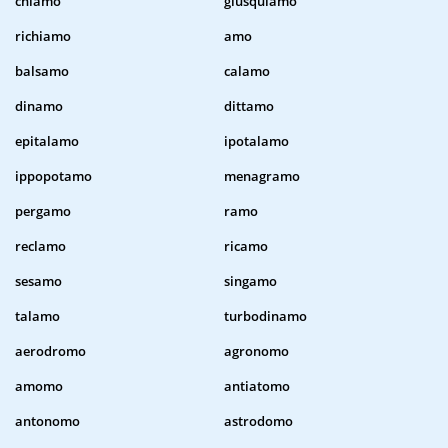
chiamo
giusquiamo
richiamo
amo
balsamo
calamo
dinamo
dittamo
epitalamo
ipotalamo
ippopotamo
menagramo
pergamo
ramo
reclamo
ricamo
sesamo
singamo
talamo
turbodinamo
aerodromo
agronomo
amomo
antiatomo
antonomo
astrodomo