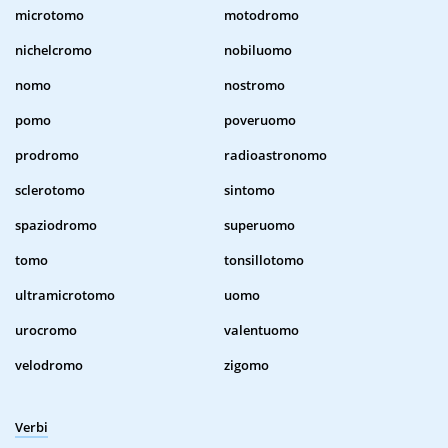
microtomo
motodromo
nichelcromo
nobiluomo
nomo
nostromo
pomo
poveruomo
prodromo
radioastronomo
sclerotomo
sintomo
spaziodromo
superuomo
tomo
tonsillotomo
ultramicrotomo
uomo
urocromo
valentuomo
velodromo
zigomo
Verbi