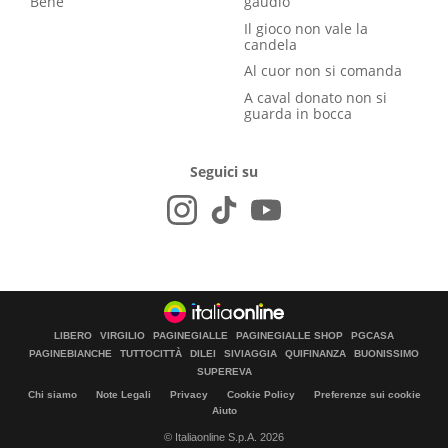
Bene
gaudio
Il gioco non vale la
candela
Al cuor non si comanda
A caval donato non si
guarda in bocca
Seguici su
LIBERO
VIRGILIO
PAGINEGIALLE
PAGINEGIALLE SHOP
PGCASA
PAGINEBIANCHE
TUTTOCITTÀ
DILEI
SIVIAGGIA
QUIFINANZA
BUONISSIMO
SUPEREVA
Chi siamo
Note Legali
Privacy
Cookie Policy
Preferenze sui cookie
Aiuto
© Italiaonline S.p.A. 2026