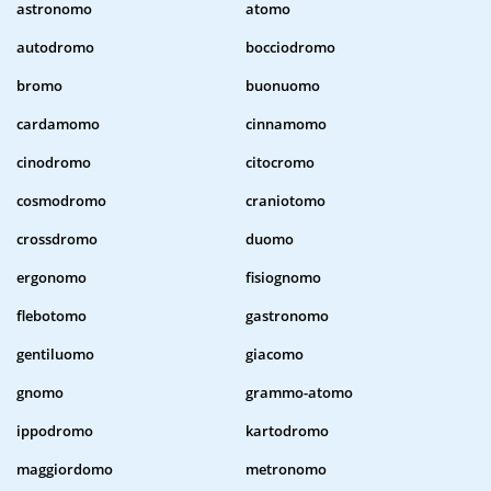
astronomo
atomo
autodromo
bocciodromo
bromo
buonuomo
cardamomo
cinnamomo
cinodromo
citocromo
cosmodromo
craniotomo
crossdromo
duomo
ergonomo
fisiognomo
flebotomo
gastronomo
gentiluomo
giacomo
gnomo
grammo-atomo
ippodromo
kartodromo
maggiordomo
metronomo