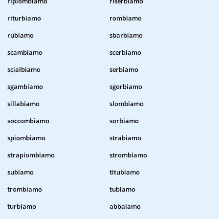
ripiombiamo
riserbiamo
riturbiamo
rombiamo
rubiamo
sbarbiamo
scambiamo
scerbiamo
scialbiamo
serbiamo
sgambiamo
sgorbiamo
sillabiamo
slombiamo
soccombiamo
sorbiamo
spiombiamo
strabiamo
strapiombiamo
strombiamo
subiamo
titubiamo
trombiamo
tubiamo
turbiamo
abbaiamo