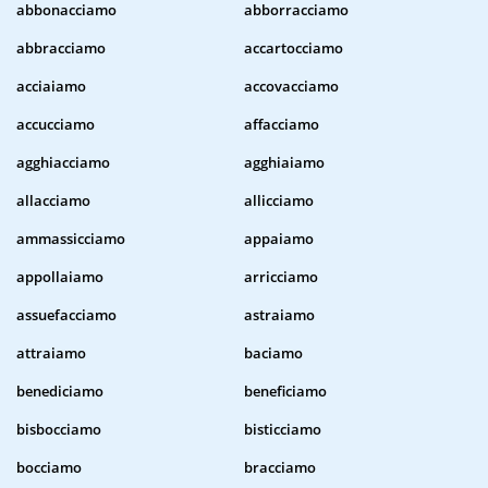
abbonacciamo
abborracciamo
abbracciamo
accartocciamo
acciaiamo
accovacciamo
accucciamo
affacciamo
agghiacciamo
agghiaiamo
allacciamo
allicciamo
ammassicciamo
appaiamo
appollaiamo
arricciamo
assuefacciamo
astraiamo
attraiamo
baciamo
benediciamo
beneficiamo
bisbocciamo
bisticciamo
bocciamo
bracciamo