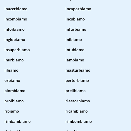
inacerbiamo
incaparbiamo
incombiamo
incubiamo
infoibiamo
infurbiamo
inglobiamo
inibiamo
insuperbiamo
intubiamo
inurbiamo
lambiamo
libiamo
masturbiamo
orbiamo
perturbiamo
piombiamo
prelibiamo
proibiamo
riassorbiamo
ribiamo
ricambiamo
rimbambiamo
rimbombiamo