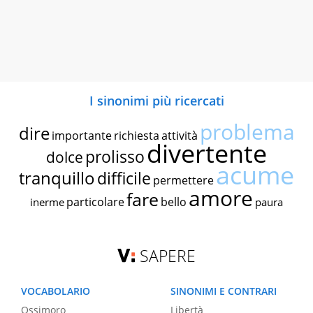
I sinonimi più ricercati
problema
dire
importante
richiesta
attività
divertente
prolisso
dolce
acume
tranquillo
difficile
permettere
amore
fare
particolare
bello
inerme
paura
SAPERE
VOCABOLARIO
SINONIMI E CONTRARI
Ossimoro
Libertà