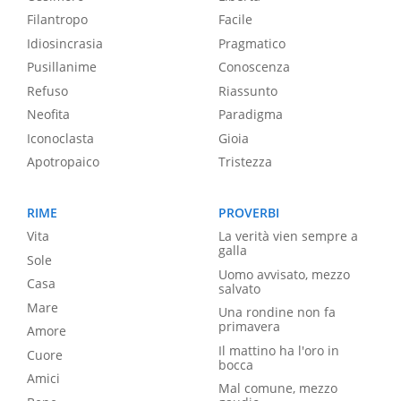
Filantropo
Facile
Idiosincrasia
Pragmatico
Pusillanime
Conoscenza
Refuso
Riassunto
Neofita
Paradigma
Iconoclasta
Gioia
Apotropaico
Tristezza
RIME
PROVERBI
Vita
La verità vien sempre a
galla
Sole
Uomo avvisato, mezzo
Casa
salvato
Mare
Una rondine non fa
primavera
Amore
Il mattino ha l'oro in
Cuore
bocca
Amici
Mal comune, mezzo