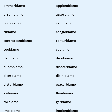
ammorbiamo
appiombiamo
arrembiamo
assorbiamo
bombiamo
cambiamo
cibiamo
conglobiamo
contraccambiamo
conturbiamo
coobiamo
cubiamo
delibiamo
derubiamo
dilombiamo
disacerbiamo
diserbiamo
disinibiamo
disturbiamo
esacerbiamo
esibiamo
flambiamo
forbiamo
garbiamo
imbibiamo
impiombiamo