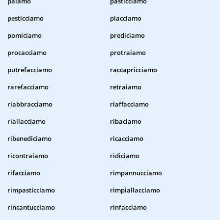
paiamo
pasticciamo
pesticciamo
piacciamo
pomiciamo
prediciamo
procacciamo
protraiamo
putrefacciamo
raccapricciamo
rarefacciamo
retraiamo
riabbracciamo
riaffacciamo
riallacciamo
ribaciamo
ribenediciamo
ricacciamo
ricontraiamo
ridiciamo
rifacciamo
rimpannucciamo
rimpasticciamo
rimpiallacciamo
rincantucciamo
rinfacciamo