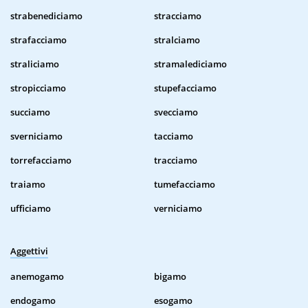
strabenediciamo
stracciamo
strafacciamo
stralciamo
straliciamo
stramalediciamo
stropicciamo
stupefacciamo
succiamo
svecciamo
sverniciamo
tacciamo
torrefacciamo
tracciamo
traiamo
tumefacciamo
ufficiamo
verniciamo
Aggettivi
anemogamo
bigamo
endogamo
esogamo