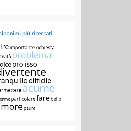
 sinonimi più ricercati
ire
importante
richiesta
problema
tività
prolisso
olce
divertente
ranquillo
difficile
acume
ermettere
fare
particolare
bello
nerme
amore
paura