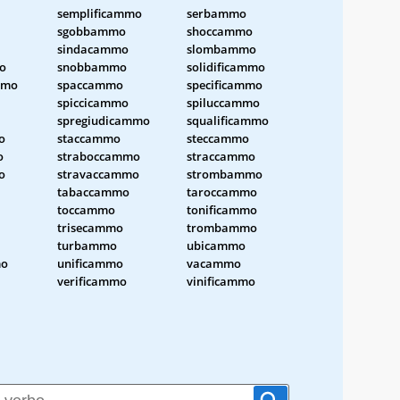
semplificammo
serbammo
sgobbammo
shoccammo
sindacammo
slombammo
o
snobbammo
solidificammo
mmo
spaccammo
specificammo
spiccicammo
spiluccammo
spregiudicammo
squalificammo
o
staccammo
steccammo
o
straboccammo
straccammo
o
stravaccammo
strombammo
tabaccammo
taroccammo
toccammo
tonificammo
trisecammo
trombammo
turbammo
ubicammo
mo
unificammo
vacammo
verificammo
vinificammo