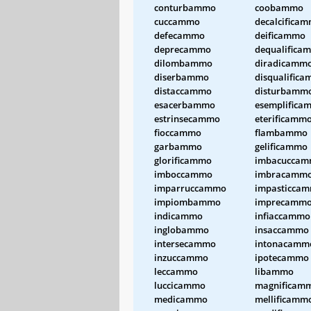
conturbammo
coobammo
cuccammo
decalcifica
defecammo
deificammo
deprecammo
dequalifica
dilombammo
diradicamm
diserbammo
disqualific
distaccammo
disturbamm
esacerbammo
esemplifica
estrinsecammo
eterificamm
fioccammo
flambammo
garbammo
gelificammo
glorificammo
imbacucca
imboccammo
imbracamm
imparruccammo
impasticca
impiombammo
imprecamm
indicammo
infiaccammo
inglobammo
insaccammo
intersecammo
intonacamm
inzuccammo
ipotecammo
leccammo
libammo
luccicammo
magnificam
medicammo
mellificamm