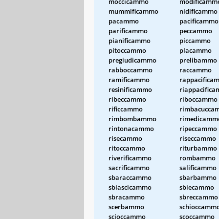
moccicammo
modificamm
mummificammo
nidificammo
pacammo
pacificammo
parificammo
peccammo
pianificammo
piccammo
pitoccammo
placammo
pregiudicammo
prelibammo
rabboccammo
raccammo
ramificammo
rappacifica
resinificammo
riappacific
ribeccammo
riboccammo
rificcammo
rimbacucca
rimbombammo
rimedicamm
rintonacammo
ripeccammo
risecammo
riseccammo
ritoccammo
riturbammo
riverificammo
rombammo
sacrificammo
salificammo
sbaraccammo
sbarbammo
sbiascicammo
sbiecammo
sbracammo
sbreccammo
scerbammo
schioccamm
scioccammo
scoccammo