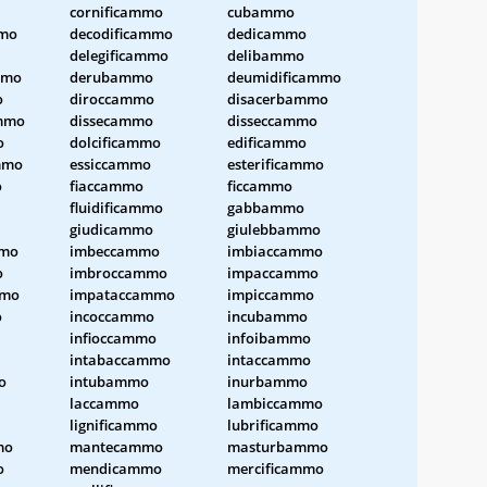
cornificammo
cubammo
mmo
decodificammo
dedicammo
delegificammo
delibammo
mmo
derubammo
deumidificammo
o
diroccammo
disacerbammo
ammo
dissecammo
disseccammo
o
dolcificammo
edificammo
mmo
essiccammo
esterificammo
o
fiaccammo
ficcammo
fluidificammo
gabbammo
giudicammo
giulebbammo
mmo
imbeccammo
imbiaccammo
o
imbroccammo
impaccammo
mmo
impataccammo
impiccammo
o
incoccammo
incubammo
infioccammo
infoibammo
intabaccammo
intaccammo
o
intubammo
inurbammo
laccammo
lambiccammo
lignificammo
lubrificammo
mo
mantecammo
masturbammo
o
mendicammo
mercificammo