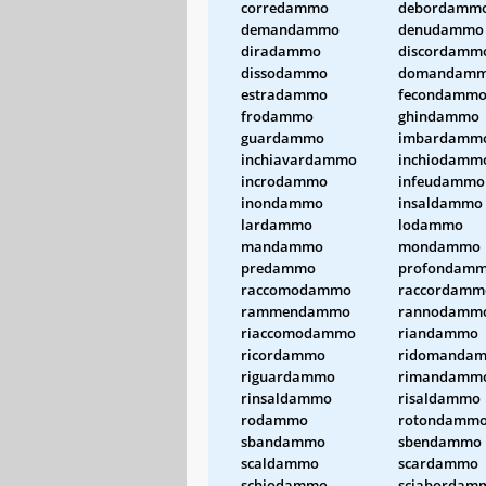
corredammo
debordamm
demandammo
denudammo
diradammo
discordamm
dissodammo
domandam
estradammo
fecondamm
frodammo
ghindammo
guardammo
imbardamm
inchiavardammo
inchiodamm
incrodammo
infeudammo
inondammo
insaldammo
lardammo
lodammo
mandammo
mondammo
predammo
profondam
raccomodammo
raccordamm
rammendammo
rannodamm
riaccomodammo
riandammo
ricordammo
ridomanda
riguardammo
rimandamm
rinsaldammo
risaldammo
rodammo
rotondamm
sbandammo
sbendammo
scaldammo
scardammo
schiodammo
sciabordam