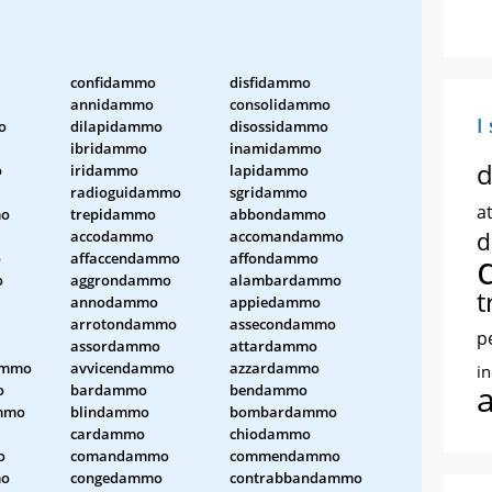
confidammo
disfidammo
annidammo
consolidammo
I
o
dilapidammo
disossidammo
ibridammo
inamidammo
d
o
iridammo
lapidammo
radioguidammo
sgridammo
at
mo
trepidammo
abbondammo
accodammo
accomandammo
d
o
affaccendammo
affondammo
o
aggrondammo
alambardammo
t
annodammo
appiedammo
arrotondammo
assecondammo
p
assordammo
attardammo
ammo
avvicendammo
azzardammo
i
o
bardammo
bendammo
mmo
blindammo
bombardammo
cardammo
chiodammo
o
comandammo
commendammo
mo
congedammo
contrabbandammo