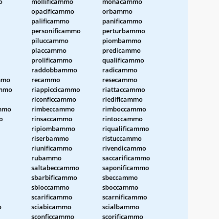
o
mollificammo
monacammo
opacificammo
orbammo
palificammo
panificammo
personificammo
perturbammo
piluccammo
piombammo
placcammo
predicammo
prolificammo
qualificammo
raddobbammo
radicammo
mmo
recammo
resecammo
ammo
riappiccicammo
riattaccammo
riconficcammo
riedificammo
mmo
rimbeccammo
rimboccammo
o
rinsaccammo
rintoccammo
ripiombammo
riqualificammo
riserbammo
ristuccammo
riunificammo
rivendicammo
rubammo
saccarificammo
saltabeccammo
saponificammo
sbarbificammo
sbeccammo
sbloccammo
sboccammo
scarificammo
scarnificammo
o
sciabicammo
scialbammo
sconficcammo
scorificammo