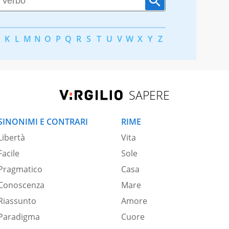
K
L
M
N
O
P
Q
R
S
T
U
V
W
X
Y
Z
SAPERE
SINONIMI E CONTRARI
RIME
Libertà
Vita
Facile
Sole
Pragmatico
Casa
Conoscenza
Mare
Riassunto
Amore
Paradigma
Cuore