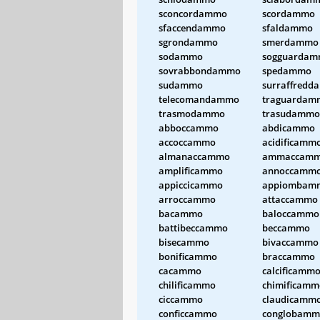
sconcordammo
scordammo
sfaccendammo
sfaldammo
sgrondammo
smerdammo
sodammo
sogguarda
sovrabbondammo
spedammo
sudammo
surraffred
telecomandammo
traguardam
trasmodammo
trasudammo
abboccammo
abdicammo
accoccammo
acidificamm
almanaccammo
ammaccam
amplificammo
annoccamm
appiccicammo
appiombam
arroccammo
attaccammo
bacammo
baloccammo
battibeccammo
beccammo
bisecammo
bivaccammo
bonificammo
braccammo
cacammo
calcificamm
chilificammo
chimificamm
ciccammo
claudicamm
conficcammo
conglobamm