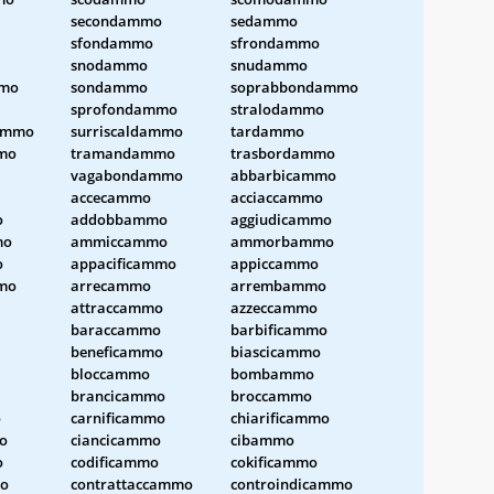
secondammo
sedammo
sfondammo
sfrondammo
snodammo
snudammo
mmo
sondammo
soprabbondammo
sprofondammo
stralodammo
dammo
surriscaldammo
tardammo
mo
tramandammo
trasbordammo
vagabondammo
abbarbicammo
accecammo
acciaccammo
o
addobbammo
aggiudicammo
mo
ammiccammo
ammorbammo
o
appacificammo
appiccammo
mo
arrecammo
arrembammo
attraccammo
azzeccammo
baraccammo
barbificammo
beneficammo
biascicammo
bloccammo
bombammo
brancicammo
broccammo
o
carnificammo
chiarificammo
o
ciancicammo
cibammo
o
codificammo
cokificammo
o
contrattaccammo
controindicammo