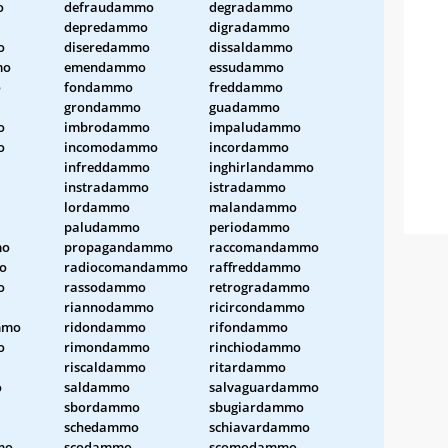
o
defraudammo
degradammo
depredammo
digradammo
o
diseredammo
dissaldammo
mo
emendammo
essudammo
o
fondammo
freddammo
grondammo
guadammo
o
imbrodammo
impaludammo
o
incomodammo
incordammo
infreddammo
inghirlandammo
instradammo
istradammo
lordammo
malandammo
paludammo
periodammo
mo
propagandammo
raccomandammo
o
radiocomandammo
raffreddammo
o
rassodammo
retrogradammo
riannodammo
ricircondammo
mmo
ridondammo
rifondammo
o
rimondammo
rinchiodammo
riscaldammo
ritardammo
o
saldammo
salvaguardammo
sbordammo
sbugiardammo
schedammo
schiavardammo
mo
scodammo
scomodammo