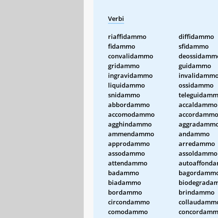
Verbi
riaffidammo
diffidammo
fidammo
sfidammo
convalidammo
deossidamm
gridammo
guidammo
ingravidammo
invalidamm
liquidammo
ossidammo
snidammo
teleguidam
abbordammo
accaldammo
accomodammo
accordamm
agghindammo
aggradamm
ammendammo
andammo
approdammo
arredammo
assodammo
assoldammo
attendammo
autoaffond
badammo
bagordamm
biadammo
biodegrada
bordammo
brindammo
circondammo
collaudamm
comodammo
concordam