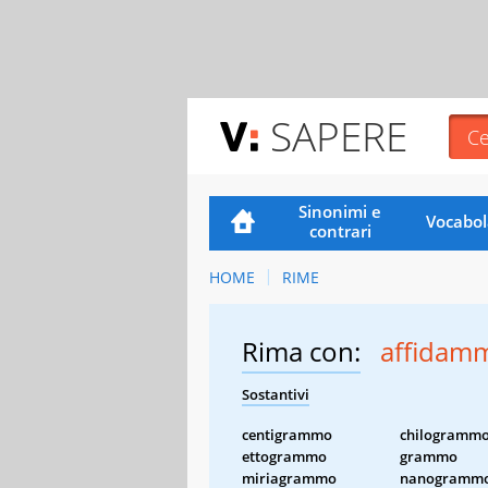
SAPERE
Sinonimi e
Vocabol
contrari
HOME
RIME
Rima con:
affidam
Sostantivi
centigrammo
chilogramm
ettogrammo
grammo
miriagrammo
nanogramm