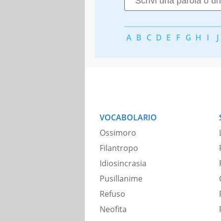
A
B
C
D
E
F
G
H
I
J
VOCABOLARIO
Ossimoro
Filantropo
Idiosincrasia
Pusillanime
Refuso
Neofita