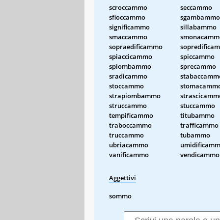
scroccammo
seccammo
sfioccammo
sgambammo
significammo
sillabammo
smaccammo
smonacamm
sopraedificammo
sopredifica
spiaccicammo
spiccammo
spiombammo
sprecammo
sradicammo
stabaccamm
stoccammo
stomacamm
strapiombammo
strascicamm
struccammo
stuccammo
tempificammo
titubammo
traboccammo
trafficammo
truccammo
tubammo
ubriacammo
umidificam
vanificammo
vendicammo
Aggettivi
sommo