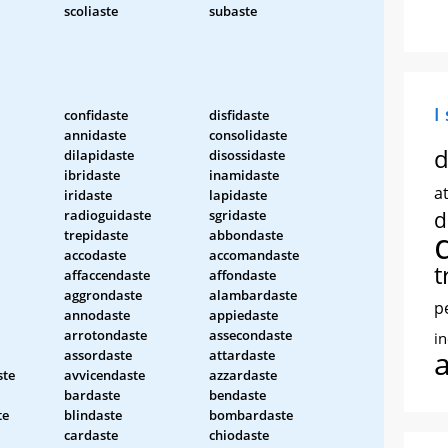
scoliaste
subaste
I
confidaste
disfidaste
annidaste
consolidaste
d
dilapidaste
disossidaste
ibridaste
inamidaste
at
iridaste
lapidaste
radioguidaste
sgridaste
d
trepidaste
abbondaste
accodaste
accomandaste
t
affaccendaste
affondaste
aggrondaste
alambardaste
p
annodaste
appiedaste
arrotondaste
assecondaste
i
assordaste
attardaste
ste
avvicendaste
azzardaste
bardaste
bendaste
te
blindaste
bombardaste
cardaste
chiodaste