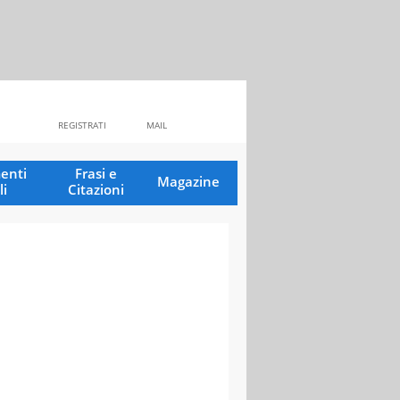
REGISTRATI
MAIL
enti
Frasi e
Magazine
li
Citazioni