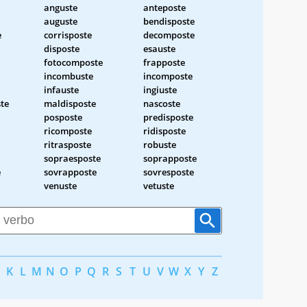
anguste
anteposte
auguste
bendisposte
e
corrisposte
decomposte
disposte
esauste
fotocomposte
frapposte
incombuste
incomposte
infauste
ingiuste
te
maldisposte
nascoste
posposte
predisposte
ricomposte
ridisposte
ritrasposte
robuste
sopraesposte
soprapposte
e
sovrapposte
sovresposte
venuste
vetuste
K
L
M
N
O
P
Q
R
S
T
U
V
W
X
Y
Z