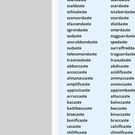
scaldaste
scardaste
schiodaste
sciabordaste
sconcordaste
scordaste
sfaccendaste
sfaldaste
sgrondaste
smerdaste
sodaste
sogguardast
sovrabbondaste
spedaste
sudaste
surraffredda
telecomandaste
traguardast
trasmodaste
trasudaste
abboccaste
abdicaste
accoccaste
acidificaste
almanaccaste
ammaccaste
amplificaste
annoccaste
appiccicaste
appiombast
arroccaste
attaccaste
bacaste
baloccaste
battibeccaste
beccaste
bisecaste
bivaccaste
bonificaste
braccaste
cacaste
calcificaste
chilificaste
chimificaste