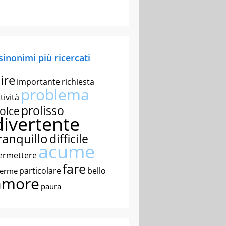
 sinonimi più ricercati
ire
importante
richiesta
problema
tività
prolisso
olce
divertente
ranquillo
difficile
acume
ermettere
fare
particolare
bello
nerme
amore
paura