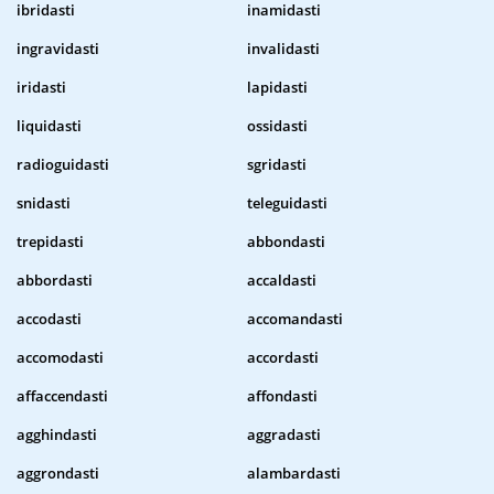
ibridasti
inamidasti
ingravidasti
invalidasti
iridasti
lapidasti
liquidasti
ossidasti
radioguidasti
sgridasti
snidasti
teleguidasti
trepidasti
abbondasti
abbordasti
accaldasti
accodasti
accomandasti
accomodasti
accordasti
affaccendasti
affondasti
agghindasti
aggradasti
aggrondasti
alambardasti