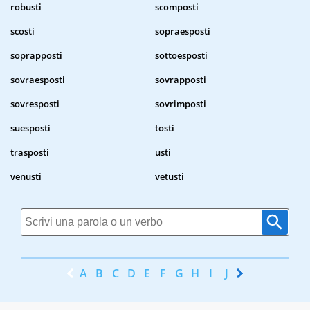
robusti
scomposti
scosti
sopraesposti
soprapposti
sottoesposti
sovraesposti
sovrapposti
sovresposti
sovrimposti
suesposti
tosti
trasposti
usti
venusti
vetusti
A
B
C
D
E
F
G
H
I
J
K
L
M
N