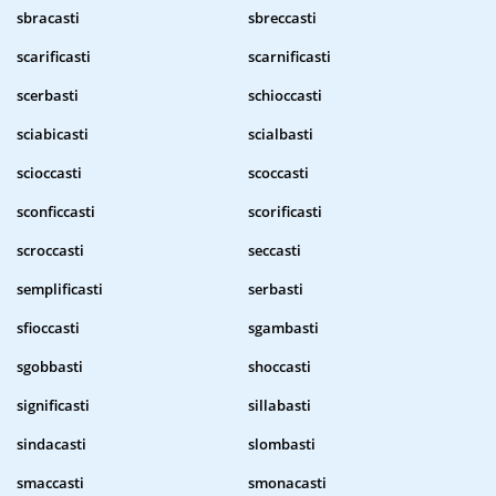
sbracasti
sbreccasti
scarificasti
scarnificasti
scerbasti
schioccasti
sciabicasti
scialbasti
scioccasti
scoccasti
sconficcasti
scorificasti
scroccasti
seccasti
semplificasti
serbasti
sfioccasti
sgambasti
sgobbasti
shoccasti
significasti
sillabasti
sindacasti
slombasti
smaccasti
smonacasti