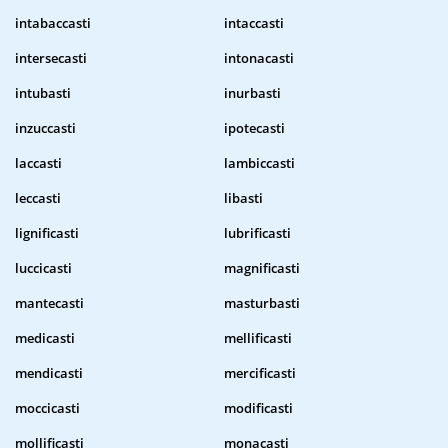
intabaccasti
intaccasti
intersecasti
intonacasti
intubasti
inurbasti
inzuccasti
ipotecasti
laccasti
lambiccasti
leccasti
libasti
lignificasti
lubrificasti
luccicasti
magnificasti
mantecasti
masturbasti
medicasti
mellificasti
mendicasti
mercificasti
moccicasti
modificasti
mollificasti
monacasti