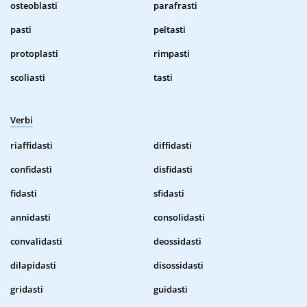
osteoblasti
parafrasti
pasti
peltasti
protoplasti
rimpasti
scoliasti
tasti
Verbi
riaffidasti
diffidasti
confidasti
disfidasti
fidasti
sfidasti
annidasti
consolidasti
convalidasti
deossidasti
dilapidasti
disossidasti
gridasti
guidasti