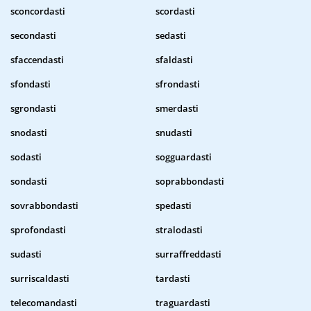
sconcordasti
scordasti
secondasti
sedasti
sfaccendasti
sfaldasti
sfondasti
sfrondasti
sgrondasti
smerdasti
snodasti
snudasti
sodasti
sogguardasti
sondasti
soprabbondasti
sovrabbondasti
spedasti
sprofondasti
stralodasti
sudasti
surraffreddasti
surriscaldasti
tardasti
telecomandasti
traguardasti