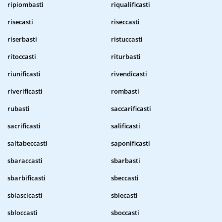
ripiombasti
riqualificasti
risecasti
riseccasti
riserbasti
ristuccasti
ritoccasti
riturbasti
riunificasti
rivendicasti
riverificasti
rombasti
rubasti
saccarificasti
sacrificasti
salificasti
saltabeccasti
saponificasti
sbaraccasti
sbarbasti
sbarbificasti
sbeccasti
sbiascicasti
sbiecasti
sbloccasti
sboccasti