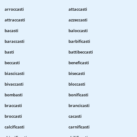
arroccasti
attaccasti
attraccasti
azzeccasti
bacasti
baloccasti
baraccasti
barbificasti
basti
battibeccasti
beccasti
beneficasti
biascicasti
bisecasti
bivaccasti
bloccasti
bombasti
bonificasti
braccasti
brancicasti
broccasti
cacasti
calcificasti
carnificasti