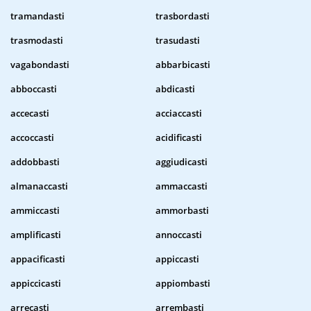
tramandasti
trasbordasti
trasmodasti
trasudasti
vagabondasti
abbarbicasti
abboccasti
abdicasti
accecasti
acciaccasti
accoccasti
acidificasti
addobbasti
aggiudicasti
almanaccasti
ammaccasti
ammiccasti
ammorbasti
amplificasti
annoccasti
appacificasti
appiccasti
appiccicasti
appiombasti
arrecasti
arrembasti