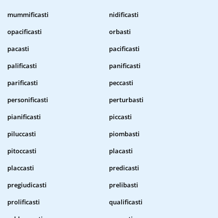
mummificasti
nidificasti
opacificasti
orbasti
pacasti
pacificasti
palificasti
panificasti
parificasti
peccasti
personificasti
perturbasti
pianificasti
piccasti
piluccasti
piombasti
pitoccasti
placasti
placcasti
predicasti
pregiudicasti
prelibasti
prolificasti
qualificasti