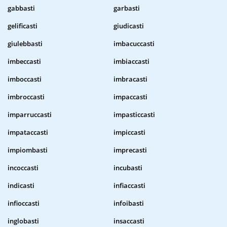
gabbasti
garbasti
gelificasti
giudicasti
giulebbasti
imbacuccasti
imbeccasti
imbiaccasti
imboccasti
imbracasti
imbroccasti
impaccasti
imparruccasti
impasticcasti
impataccasti
impiccasti
impiombasti
imprecasti
incoccasti
incubasti
indicasti
infiaccasti
infioccasti
infoibasti
inglobasti
insaccasti