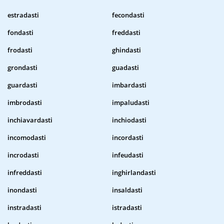
estradasti
fecondasti
fondasti
freddasti
frodasti
ghindasti
grondasti
guadasti
guardasti
imbardasti
imbrodasti
impaludasti
inchiavardasti
inchiodasti
incomodasti
incordasti
incrodasti
infeudasti
infreddasti
inghirlandasti
inondasti
insaldasti
instradasti
istradasti