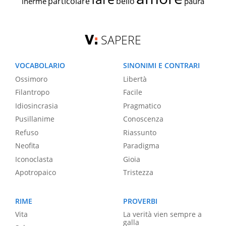
particolare
bello
inerme
paura
SAPERE
VOCABOLARIO
SINONIMI E CONTRARI
Ossimoro
Libertà
Filantropo
Facile
Idiosincrasia
Pragmatico
Pusillanime
Conoscenza
Refuso
Riassunto
Neofita
Paradigma
Iconoclasta
Gioia
Apotropaico
Tristezza
RIME
PROVERBI
Vita
La verità vien sempre a
galla