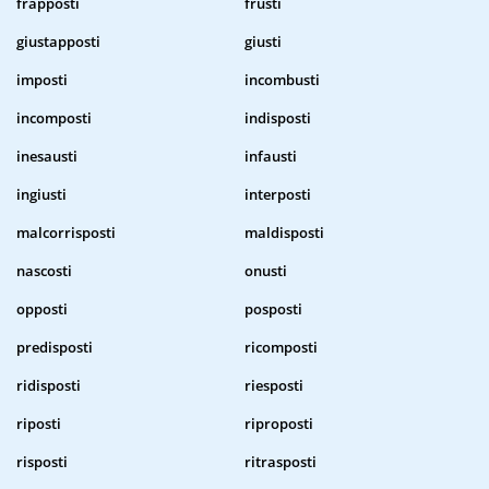
frapposti
frusti
giustapposti
giusti
imposti
incombusti
incomposti
indisposti
inesausti
infausti
ingiusti
interposti
malcorrisposti
maldisposti
nascosti
onusti
opposti
posposti
predisposti
ricomposti
ridisposti
riesposti
riposti
riproposti
risposti
ritrasposti