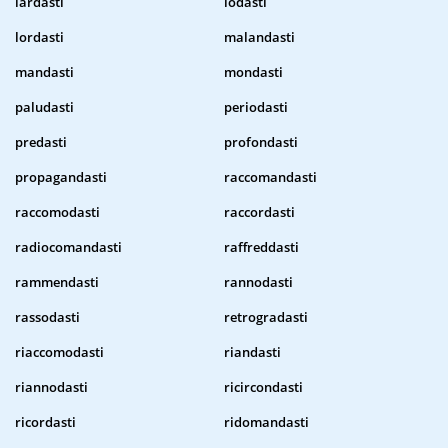
lardasti
lodasti
lordasti
malandasti
mandasti
mondasti
paludasti
periodasti
predasti
profondasti
propagandasti
raccomandasti
raccomodasti
raccordasti
radiocomandasti
raffreddasti
rammendasti
rannodasti
rassodasti
retrogradasti
riaccomodasti
riandasti
riannodasti
ricircondasti
ricordasti
ridomandasti