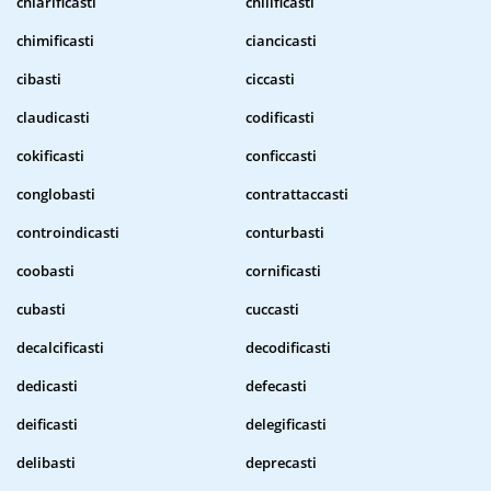
chiarificasti
chilificasti
chimificasti
ciancicasti
cibasti
ciccasti
claudicasti
codificasti
cokificasti
conficcasti
conglobasti
contrattaccasti
controindicasti
conturbasti
coobasti
cornificasti
cubasti
cuccasti
decalcificasti
decodificasti
dedicasti
defecasti
deificasti
delegificasti
delibasti
deprecasti