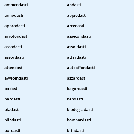
ammendasti
andasti
annodasti
appiedasti
approdasti
arredasti
arrotondasti
assecondasti
assodasti
assoldasti
assordasti
attardasti
attendasti
autoaffondasti
avvicendasti
azzardasti
badasti
bagordasti
bardasti
bendasti
biadasti
biodegradasti
blindasti
bombardasti
bordasti
brindasti