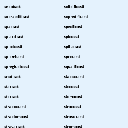
snobbasti
solidificasti
sopraedificasti
sopredificasti
spaccasti
specificasti
spiaccicasti
spiccasti
spiccicasti
spiluccasti
spiombasti
sprecasti
spregiudicasti
squalificasti
sradicasti
stabaccasti
staccasti
steccasti
stoccasti
stomacasti
straboccasti
straccasti
strapiombasti
strascicasti
stravaccasti
strombasti