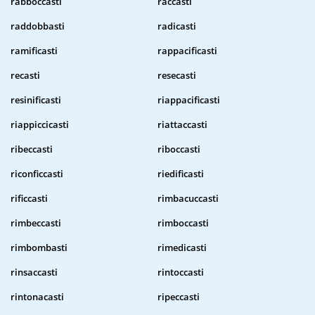
rabboccasti
raccasti
raddobbasti
radicasti
ramificasti
rappacificasti
recasti
resecasti
resinificasti
riappacificasti
riappiccicasti
riattaccasti
ribeccasti
riboccasti
riconficcasti
riedificasti
rificcasti
rimbacuccasti
rimbeccasti
rimboccasti
rimbombasti
rimedicasti
rinsaccasti
rintoccasti
rintonacasti
ripeccasti