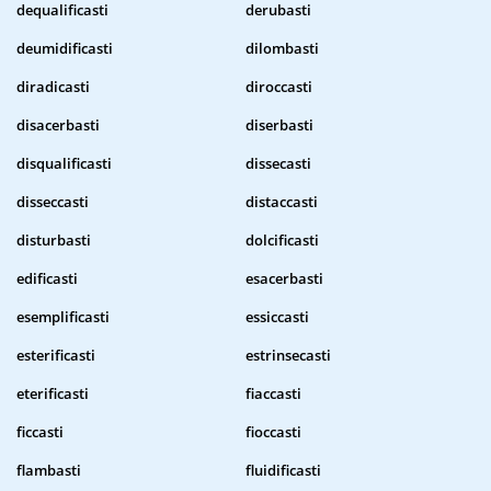
dequalificasti
derubasti
deumidificasti
dilombasti
diradicasti
diroccasti
disacerbasti
diserbasti
disqualificasti
dissecasti
disseccasti
distaccasti
disturbasti
dolcificasti
edificasti
esacerbasti
esemplificasti
essiccasti
esterificasti
estrinsecasti
eterificasti
fiaccasti
ficcasti
fioccasti
flambasti
fluidificasti