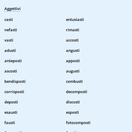
Aggettivi
casti
entusiasti
nefasti
rimasti
vasti
accosti
adusti
angusti
anteposti
apposti
ascosti
augusti
bendisposti
combusti
corrisposti
decomposti
deposti
discosti
esausti
esposti
fausti
fotocomposti