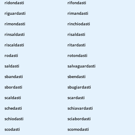
ridondasti
rifondasti
riguardasti
rimandasti
rimondasti
rinchiodasti
rinsaldasti
risaldasti
riscaldasti
ritardasti
rodasti
rotondasti
saldasti
salvaguardasti
sbandasti
sbendasti
sbordasti
sbugiardasti
scaldasti
scardasti
schedasti
schiavardasti
schiodasti
sciabordasti
scodasti
scomodasti