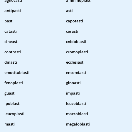
agnocasti
amminoplasti
antipasti
asti
basti
capotasti
catasti
cerasti
cineasti
cnidoblasti
contrasti
cromoplasti
dinasti
ecclesiasti
emocitoblasti
encomiasti
fenoplasti
ginnasti
guasti
impasti
ipoblasti
leucoblasti
leucoplasti
macroblasti
masti
megaloblasti