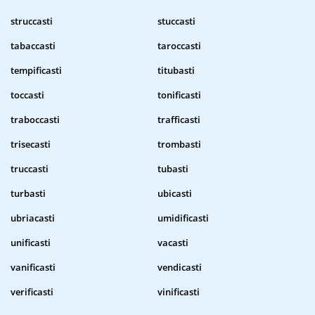
struccasti
stuccasti
tabaccasti
taroccasti
tempificasti
titubasti
toccasti
tonificasti
traboccasti
trafficasti
trisecasti
trombasti
truccasti
tubasti
turbasti
ubicasti
ubriacasti
umidificasti
unificasti
vacasti
vanificasti
vendicasti
verificasti
vinificasti