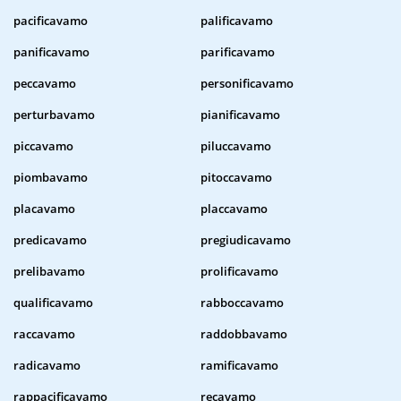
pacificavamo
palificavamo
panificavamo
parificavamo
peccavamo
personificavamo
perturbavamo
pianificavamo
piccavamo
piluccavamo
piombavamo
pitoccavamo
placavamo
placcavamo
predicavamo
pregiudicavamo
prelibavamo
prolificavamo
qualificavamo
rabboccavamo
raccavamo
raddobbavamo
radicavamo
ramificavamo
rappacificavamo
recavamo