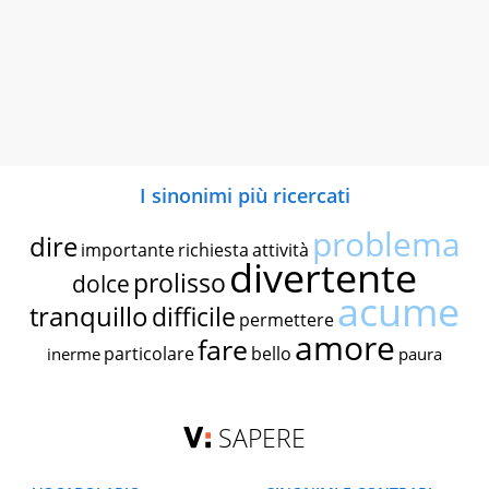
I sinonimi più ricercati
problema
dire
importante
richiesta
attività
divertente
prolisso
dolce
acume
tranquillo
difficile
permettere
amore
fare
particolare
bello
inerme
paura
SAPERE