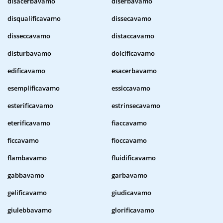
disacerbavamo
diserbavamo
disqualificavamo
dissecavamo
disseccavamo
distaccavamo
disturbavamo
dolcificavamo
edificavamo
esacerbavamo
esemplificavamo
essiccavamo
esterificavamo
estrinsecavamo
eterificavamo
fiaccavamo
ficcavamo
fioccavamo
flambavamo
fluidificavamo
gabbavamo
garbavamo
gelificavamo
giudicavamo
giulebbavamo
glorificavamo