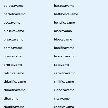
baloccavamo
baraccavamo
barbificavamo
battibeccavamo
beccavamo
beneficavamo
biascicavamo
bisecavamo
bivaccavamo
bloccavamo
bombavamo
bonificavamo
braccavamo
brancicavamo
broccavamo
cacavamo
calcificavamo
carnificavamo
chiarificavamo
chilificavamo
chimificavamo
ciancicavamo
cibavamo
ciccavamo
claudicavamo
codificavamo