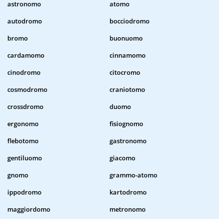
astronomo
atomo
autodromo
bocciodromo
bromo
buonuomo
cardamomo
cinnamomo
cinodromo
citocromo
cosmodromo
craniotomo
crossdromo
duomo
ergonomo
fisiognomo
flebotomo
gastronomo
gentiluomo
giacomo
gnomo
grammo-atomo
ippodromo
kartodromo
maggiordomo
metronomo