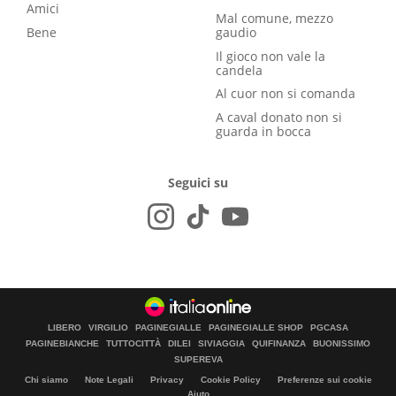
Amici
Mal comune, mezzo
Bene
gaudio
Il gioco non vale la
candela
Al cuor non si comanda
A caval donato non si
guarda in bocca
Seguici su
LIBERO
VIRGILIO
PAGINEGIALLE
PAGINEGIALLE SHOP
PGCASA
PAGINEBIANCHE
TUTTOCITTÀ
DILEI
SIVIAGGIA
QUIFINANZA
BUONISSIMO
SUPEREVA
Chi siamo
Note Legali
Privacy
Cookie Policy
Preferenze sui cookie
Aiuto