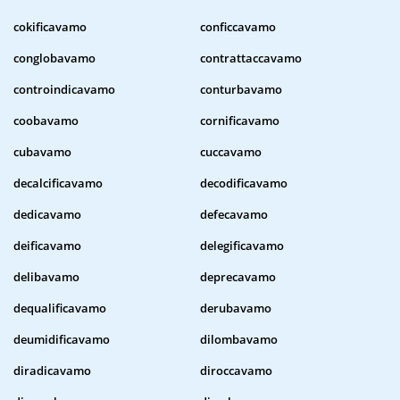
cokificavamo
conficcavamo
conglobavamo
contrattaccavamo
controindicavamo
conturbavamo
coobavamo
cornificavamo
cubavamo
cuccavamo
decalcificavamo
decodificavamo
dedicavamo
defecavamo
deificavamo
delegificavamo
delibavamo
deprecavamo
dequalificavamo
derubavamo
deumidificavamo
dilombavamo
diradicavamo
diroccavamo