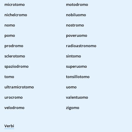
microtomo
motodromo
nichelcromo
nobiluomo
nomo
nostromo
pomo
poveruomo
prodromo
radioastronomo
sclerotomo
sintomo
spaziodromo
superuomo
tomo
tonsillotomo
ultramicrotomo
uomo
urocromo
valentuomo
velodromo
zigomo
Verbi