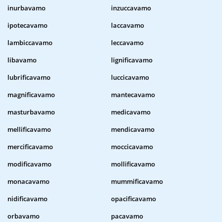
inurbavamo
inzuccavamo
ipotecavamo
laccavamo
lambiccavamo
leccavamo
libavamo
lignificavamo
lubrificavamo
luccicavamo
magnificavamo
mantecavamo
masturbavamo
medicavamo
mellificavamo
mendicavamo
mercificavamo
moccicavamo
modificavamo
mollificavamo
monacavamo
mummificavamo
nidificavamo
opacificavamo
orbavamo
pacavamo