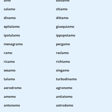
amo
balsamo
calamo
chiamo
dinamo
dittamo
epitalamo
giusquiamo
ipotalamo
ippopotamo
menagramo
pergamo
ramo
reclamo
ricamo
richiamo
sesamo
singamo
talamo
turbodinamo
aerodromo
agronomo
amomo
antiatomo
antonomo
astrodomo