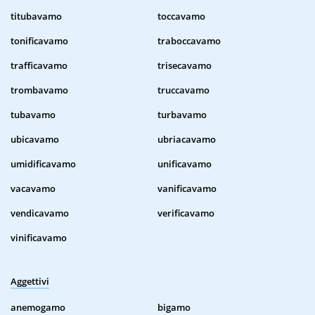
titubavamo
toccavamo
tonificavamo
traboccavamo
trafficavamo
trisecavamo
trombavamo
truccavamo
tubavamo
turbavamo
ubicavamo
ubriacavamo
umidificavamo
unificavamo
vacavamo
vanificavamo
vendicavamo
verificavamo
vinificavamo
Aggettivi
anemogamo
bigamo