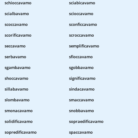
schioccavamo
sciabicavamo
scialbavamo
scioccavamo
scoccavamo
sconficcavamo
scorificavamo
scroccavamo
seccavamo
semplificavamo
serbavamo
sfioccavamo
sgambavamo
sgobbavamo
shoccavamo
significavamo
sillabavamo
sindacavamo
slombavamo
smaccavamo
smonacavamo
snobbavamo
solidificavamo
sopraedificavamo
sopredificavamo
spaccavamo