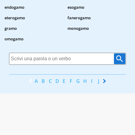
endogamo
esogamo
eterogamo
fanerogamo
gramo
monogamo
omogamo
A
B
C
D
E
F
G
H
I
J
K
L
M
N