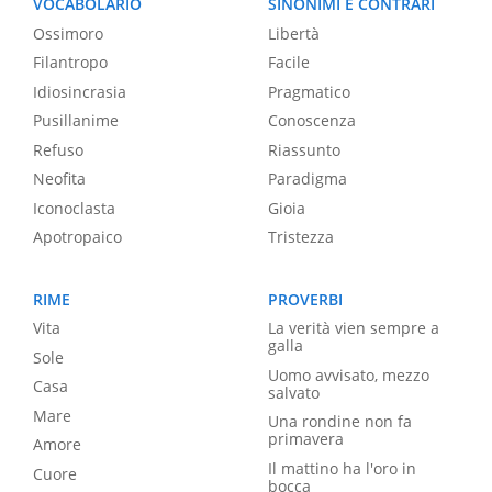
VOCABOLARIO
SINONIMI E CONTRARI
Ossimoro
Libertà
Filantropo
Facile
Idiosincrasia
Pragmatico
Pusillanime
Conoscenza
Refuso
Riassunto
Neofita
Paradigma
Iconoclasta
Gioia
Apotropaico
Tristezza
RIME
PROVERBI
Vita
La verità vien sempre a
galla
Sole
Uomo avvisato, mezzo
Casa
salvato
Mare
Una rondine non fa
primavera
Amore
Il mattino ha l'oro in
Cuore
bocca