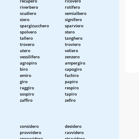
recupero
ricovero
riverbero
rotifero
scudiero
semialbero
siero
signifero
spargizucchero
sparviero
spolvero
stero
tallero
tanghero
trovero
troviero
utero
veliero
vessilifero
zenzero
agropiro
ampergiro
biro
capogiro
emiro
fachiro
giro
papiro
raggiro
respiro
sospiro
tapiro
zaffiro
zefiro
considero
desidero
provvidero
ravvidero
sprovvidero
stravidero