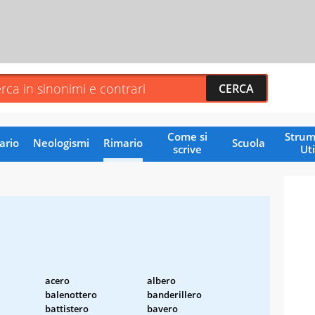
Come si
Strum
ario
Neologismi
Rimario
Scuola
scrive
Uti
acero
albero
balenottero
banderillero
battistero
bavero