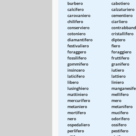
burbero
cabotiero
calcifero
calzaturiero
carovaniero
cementiero
chilifero
ciarliero
conserviero
contrabband
cotoniero
cristallifero
diamantifero
diptero
festivaliero
fiero
foraggero
foraggiero
fossilifero
fruttifero
gommifero
granifero
insincero
iutiero
laticifero
lattiero
libero
liniero
lusinghiero
manganesife
mattiniero
mellifero
mercurifero
mero
metaniero
metanifero
mortifero
mucifero
nero
odorifero
ospedaliero
ossifero
perlifero
pestifero