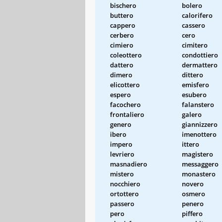
bischero
bolero
buttero
calorifero
cappero
cassero
cerbero
cero
cimiero
cimitero
coleottero
condottiero
dattero
dermattero
dimero
dittero
elicottero
emisfero
espero
esubero
facochero
falanstero
frontaliero
galero
genero
giannizzero
ibero
imenottero
impero
ittero
levriero
magistero
masnadiero
messaggero
mistero
monastero
nocchiero
novero
ortottero
osmero
passero
penero
pero
piffero