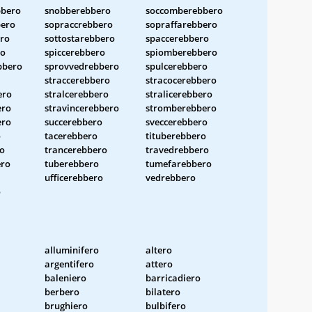
bbero
snobberebbero
soccomberebbero
bero
sopraccrebbero
sopraffarebbero
ero
sottostarebbero
spaccerebbero
ro
spiccerebbero
spiomberebbero
bbero
sprovvedrebbero
spulcerebbero
straccerebbero
stracocerebbero
ero
stralcerebbero
stralicerebbero
ero
stravincerebbero
stromberebbero
ero
succerebbero
sveccerebbero
o
tacerebbero
tituberebbero
ro
trancerebbero
travedrebbero
ero
tuberebbero
tumefarebbero
ufficerebbero
vedrebbero
o
alluminifero
altero
argentifero
attero
baleniero
barricadiero
berbero
bilatero
brughiero
bulbifero