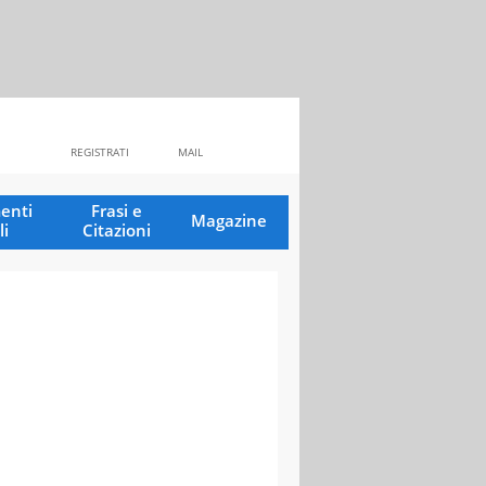
REGISTRATI
MAIL
enti
Frasi e
Magazine
li
Citazioni