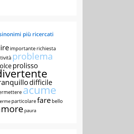
 sinonimi più ricercati
ire
importante
richiesta
problema
tività
prolisso
olce
divertente
ranquillo
difficile
acume
ermettere
fare
particolare
bello
nerme
amore
paura