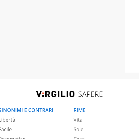
SAPERE
SINONIMI E CONTRARI
RIME
Libertà
Vita
Facile
Sole