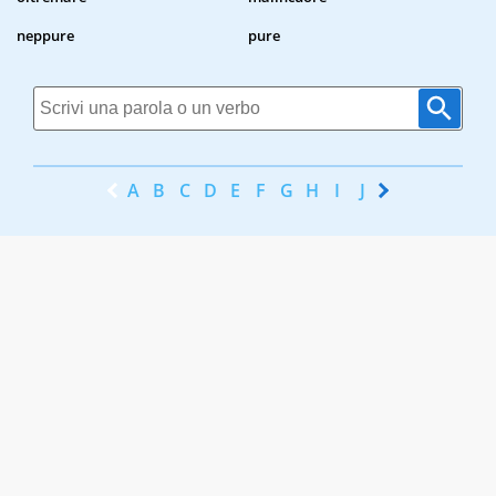
neppure
pure
A
B
C
D
E
F
G
H
I
J
K
L
M
N