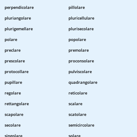
perpendicolare
pillolare
pluriangolare
pluricellulare
plurigemellare
plurisecolare
polare
popolare
preclare
premolare
prescolare
proconsolare
protocollare
pulviscolare
pupillare
quadrangolare
regolare
reticolare
rettangolare
scalare
scapolare
scatolare
secolare
semicircolare
singolare
solare