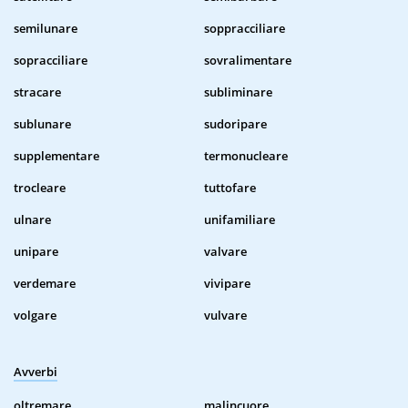
semilunare
soppracciliare
sopracciliare
sovralimentare
stracare
subliminare
sublunare
sudoripare
supplementare
termonucleare
trocleare
tuttofare
ulnare
unifamiliare
unipare
valvare
verdemare
vivipare
volgare
vulvare
Avverbi
oltremare
malincuore