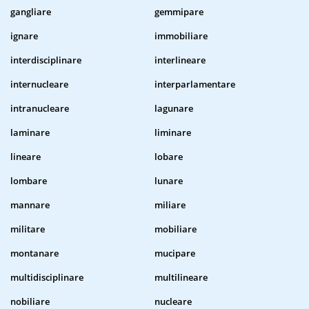
gangliare
gemmipare
ignare
immobiliare
interdisciplinare
interlineare
internucleare
interparlamentare
intranucleare
lagunare
laminare
liminare
lineare
lobare
lombare
lunare
mannare
miliare
militare
mobiliare
montanare
mucipare
multidisciplinare
multilineare
nobiliare
nucleare