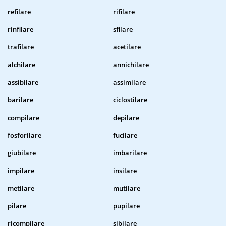
refilare
rifilare
rinfilare
sfilare
trafilare
acetilare
alchilare
annichilare
assibilare
assimilare
barilare
ciclostilare
compilare
depilare
fosforilare
fucilare
giubilare
imbarilare
impilare
insilare
metilare
mutilare
pilare
pupilare
ricompilare
sibilare