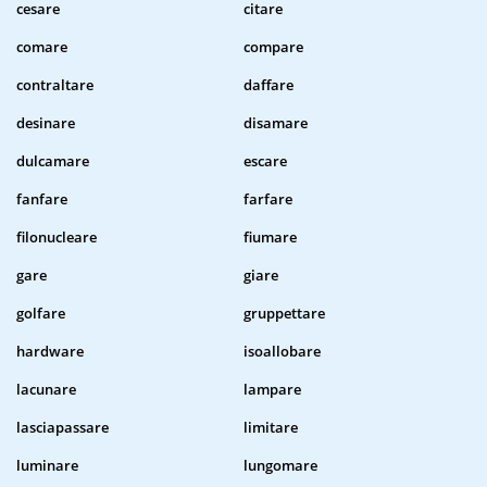
cesare
citare
comare
compare
contraltare
daffare
desinare
disamare
dulcamare
escare
fanfare
farfare
filonucleare
fiumare
gare
giare
golfare
gruppettare
hardware
isoallobare
lacunare
lampare
lasciapassare
limitare
luminare
lungomare