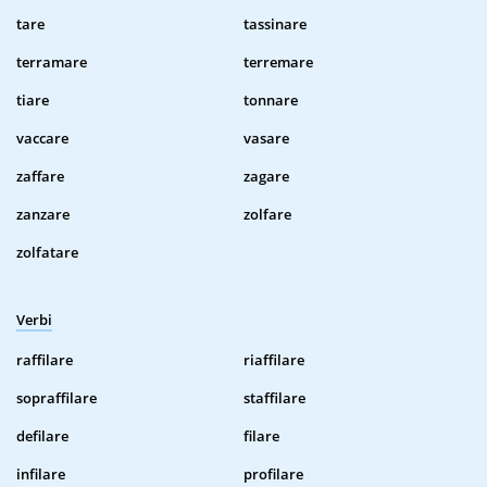
tare
tassinare
terramare
terremare
tiare
tonnare
vaccare
vasare
zaffare
zagare
zanzare
zolfare
zolfatare
Verbi
raffilare
riaffilare
sopraffilare
staffilare
defilare
filare
infilare
profilare