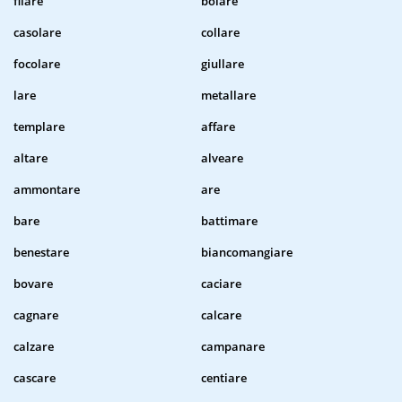
filare
bolare
casolare
collare
focolare
giullare
lare
metallare
templare
affare
altare
alveare
ammontare
are
bare
battimare
benestare
biancomangiare
bovare
caciare
cagnare
calcare
calzare
campanare
cascare
centiare