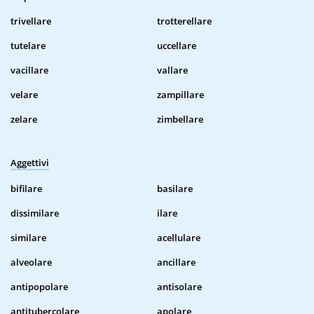
trivellare
trotterellare
tutelare
uccellare
vacillare
vallare
velare
zampillare
zelare
zimbellare
Aggettivi
bifilare
basilare
dissimilare
ilare
similare
acellulare
alveolare
ancillare
antipopolare
antisolare
antitubercolare
apolare