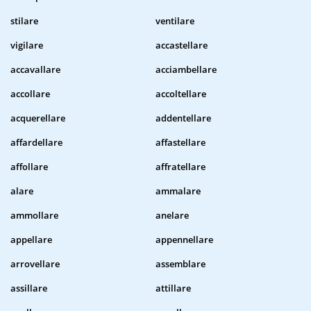
stilare
ventilare
vigilare
accastellare
accavallare
acciambellare
accollare
accoltellare
acquerellare
addentellare
affardellare
affastellare
affollare
affratellare
alare
ammalare
ammollare
anelare
appellare
appennellare
arrovellare
assemblare
assillare
attillare