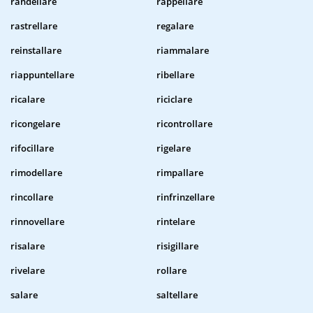
randellare
rappellare
rastrellare
regalare
reinstallare
riammalare
riappuntellare
ribellare
ricalare
riciclare
ricongelare
ricontrollare
rifocillare
rigelare
rimodellare
rimpallare
rincollare
rinfrinzellare
rinnovellare
rintelare
risalare
risigillare
rivelare
rollare
salare
saltellare