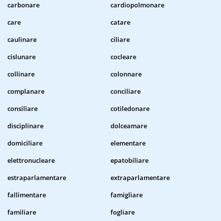
carbonare
cardiopolmonare
care
catare
caulinare
ciliare
cislunare
cocleare
collinare
colonnare
complanare
conciliare
consiliare
cotiledonare
disciplinare
dolceamare
domiciliare
elementare
elettronucleare
epatobiliare
estraparlamentare
extraparlamentare
fallimentare
famigliare
familiare
fogliare