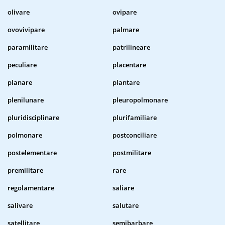
olivare
ovipare
ovovivipare
palmare
paramilitare
patrilineare
peculiare
placentare
planare
plantare
plenilunare
pleuropolmonare
pluridisciplinare
plurifamiliare
polmonare
postconciliare
postelementare
postmilitare
premilitare
rare
regolamentare
saliare
salivare
salutare
satellitare
semibarbare