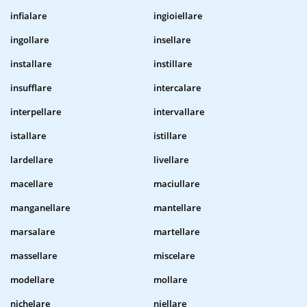
infialare
ingioiellare
ingollare
insellare
installare
instillare
insufflare
intercalare
interpellare
intervallare
istallare
istillare
lardellare
livellare
macellare
maciullare
manganellare
mantellare
marsalare
martellare
massellare
miscelare
modellare
mollare
nichelare
niellare