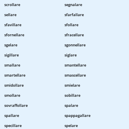
scrollare
segnalare
sellare
sfarfallare
sfavillare
sfollare
sfornellare
sfracellare
sgelare
sgonnellare
sigillare
siglare
smallare
smantellare
smartellare
smascellare
smidollare
smielare
smollare
sobillare
sovraffollare
spalare
spallare
spappagallare
specillare
spelare