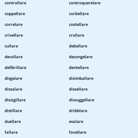
controllare
controquerelare
coppellare
corbellare
correlare
costellare
crivellare
crollare
cullare
debellare
decollare
decongelare
defibrillare
dentellare
disgelare
disimballare
dissalare
dissellare
dissigillare
dissuggellare
distillare
dribblare
duellare
esalare
fallare
favellare