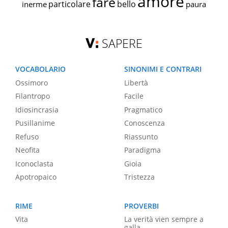
amore
fare
particolare
bello
inerme
paura
SAPERE
VOCABOLARIO
SINONIMI E CONTRARI
Ossimoro
Libertà
Filantropo
Facile
Idiosincrasia
Pragmatico
Pusillanime
Conoscenza
Refuso
Riassunto
Neofita
Paradigma
Iconoclasta
Gioia
Apotropaico
Tristezza
RIME
PROVERBI
Vita
La verità vien sempre a
galla