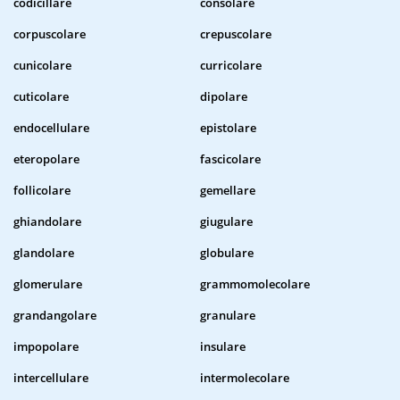
codicillare
consolare
corpuscolare
crepuscolare
cunicolare
curricolare
cuticolare
dipolare
endocellulare
epistolare
eteropolare
fascicolare
follicolare
gemellare
ghiandolare
giugulare
glandolare
globulare
glomerulare
grammomolecolare
grandangolare
granulare
impopolare
insulare
intercellulare
intermolecolare