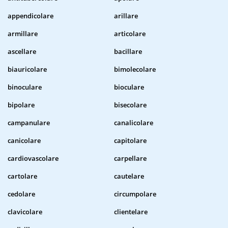
appendicolare
arillare
armillare
articolare
ascellare
bacillare
biauricolare
bimolecolare
binoculare
bioculare
bipolare
bisecolare
campanulare
canalicolare
canicolare
capitolare
cardiovascolare
carpellare
cartolare
cautelare
cedolare
circumpolare
clavicolare
clientelare