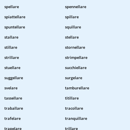
spellare
spennellare
spiattellare
spillare
spuntellare
squillare
stallare
stellare
stillare
stornellare
strillare
strimpellare
stuellare
succhiellare
suggellare
surgelare
svelare
tamburellare
tassellare
titillare
traballare
tracollare
trafelare
tranquillare
trapelare
trillare