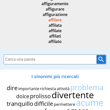
affiguramento
affigurare
affigurazione
affilare
affilata
affilate
affilati
affilato
I sinonimi più ricercati
problema
dire
importante
richiesta
attività
divertente
prolisso
dolce
acume
tranquillo
difficile
permettere