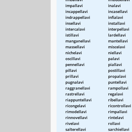
impallavi
inalavi
incappellavi
incasellavi
indrappellavi
infialavi
insellavi
installavi
intercalavi
interpellavi
istillavi
lardellavi
manganellavi
mantellavi
massellavi
miscelavi
nichelavi
niellavi
oscillavi
palavi
pennellavi
piallavi
pillavi
postillavi
prillavi
propalavi
pugnalavi
puntellavi
raggranellavi
rampollavi
rastrellavi
regalavi
riappuntellavi
ribellavi
ricongelavi
ricontrollavi
rimodellavi
rimpallavi
rinnovellavi
rintelavi
rivelavi
rollavi
salterellavi
sarchiellavi