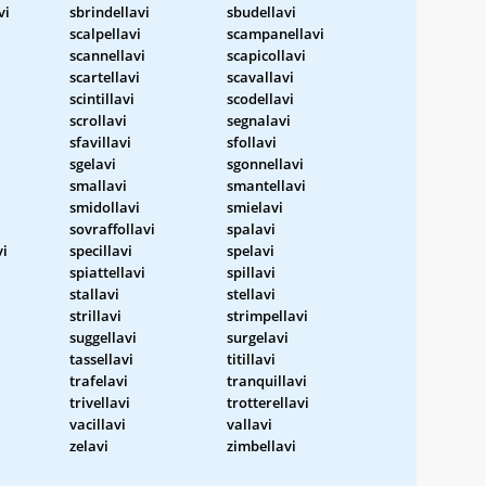
vi
sbrindellavi
sbudellavi
scalpellavi
scampanellavi
scannellavi
scapicollavi
scartellavi
scavallavi
scintillavi
scodellavi
scrollavi
segnalavi
sfavillavi
sfollavi
sgelavi
sgonnellavi
smallavi
smantellavi
smidollavi
smielavi
sovraffollavi
spalavi
vi
specillavi
spelavi
spiattellavi
spillavi
stallavi
stellavi
strillavi
strimpellavi
suggellavi
surgelavi
tassellavi
titillavi
trafelavi
tranquillavi
trivellavi
trotterellavi
vacillavi
vallavi
zelavi
zimbellavi