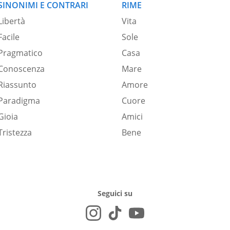
SINONIMI E CONTRARI
RIME
Libertà
Vita
Facile
Sole
Pragmatico
Casa
Conoscenza
Mare
Riassunto
Amore
Paradigma
Cuore
Gioia
Amici
Tristezza
Bene
Seguici su