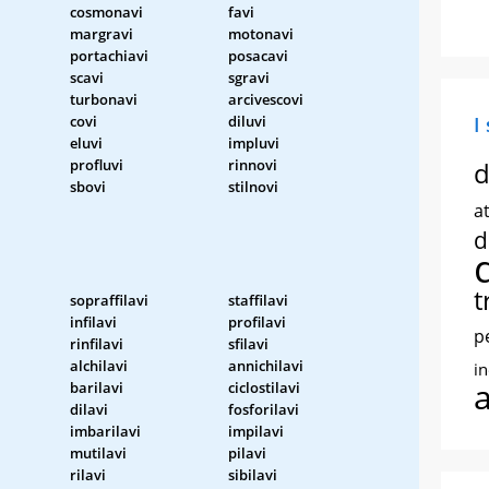
cosmonavi
favi
margravi
motonavi
portachiavi
posacavi
scavi
sgravi
turbonavi
arcivescovi
covi
diluvi
I
eluvi
impluvi
profluvi
rinnovi
d
sbovi
stilnovi
at
d
t
sopraffilavi
staffilavi
infilavi
profilavi
p
rinfilavi
sfilavi
alchilavi
annichilavi
i
barilavi
ciclostilavi
dilavi
fosforilavi
imbarilavi
impilavi
mutilavi
pilavi
rilavi
sibilavi