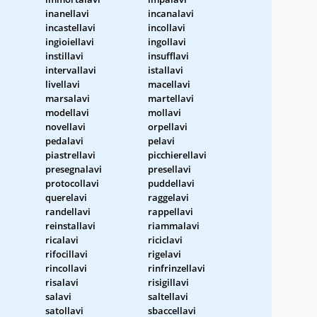
inanellavi
incanalavi
incastellavi
incollavi
ingioiellavi
ingollavi
instillavi
insufflavi
intervallavi
istallavi
livellavi
macellavi
marsalavi
martellavi
modellavi
mollavi
novellavi
orpellavi
pedalavi
pelavi
piastrellavi
picchierellavi
presegnalavi
presellavi
protocollavi
puddellavi
querelavi
raggelavi
randellavi
rappellavi
reinstallavi
riammalavi
ricalavi
riciclavi
rifocillavi
rigelavi
rincollavi
rinfrinzellavi
risalavi
risigillavi
salavi
saltellavi
satollavi
sbaccellavi