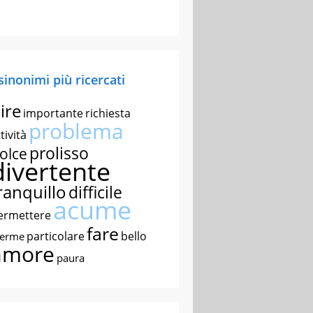
 sinonimi più ricercati
ire
importante
richiesta
problema
tività
prolisso
olce
divertente
ranquillo
difficile
acume
ermettere
fare
particolare
bello
nerme
amore
paura