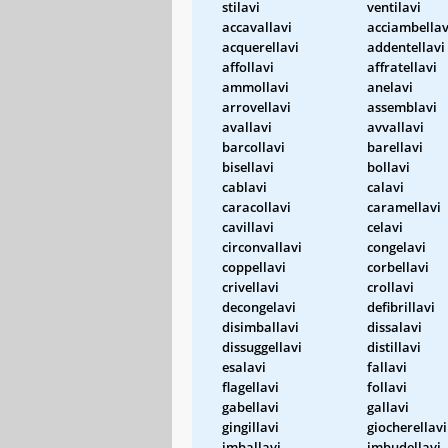
stilavi
ventilavi
accavallavi
acciambellav
acquerellavi
addentellavi
affollavi
affratellavi
ammollavi
anelavi
arrovellavi
assemblavi
avallavi
avvallavi
barcollavi
barellavi
bisellavi
bollavi
cablavi
calavi
caracollavi
caramellavi
cavillavi
celavi
circonvallavi
congelavi
coppellavi
corbellavi
crivellavi
crollavi
decongelavi
defibrillavi
disimballavi
dissalavi
dissuggellavi
distillavi
esalavi
fallavi
flagellavi
follavi
gabellavi
gallavi
gingillavi
giocherellavi
imballavi
imbudellavi