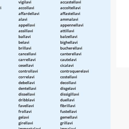
vigilavi
accastellavi
i
accollavi
accoltellavi
affardellavi
affastellavi
alavi
ammalavi
appellavi
appennellavi
assillavi
attillavi
ballavi
balzellavi
belavi
bighellavi
brillavi
bucherellavi
cancellavi
canterellavi
carrellavi
cautelavi
cesellavi
cicalavi
controllavi
controquerelavi
correlavi
costellavi
debellavi
decollavi
dentellavi
disgelavi
dissellavi
dissigillavi
dribblavi
duellavi
favellavi
fibrillavi
frollavi
fustellavi
gelavi
gemellavi
girellavi
grillavi
immortalavi
impalavi