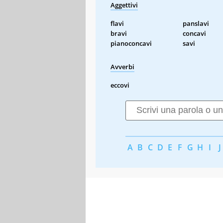
Aggettivi
flavi
panslavi
bravi
concavi
pianoconcavi
savi
Avverbi
eccovi
A
B
C
D
E
F
G
H
I
J