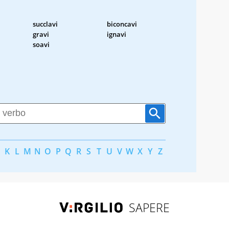
succlavi
biconcavi
gravi
ignavi
soavi
K
L
M
N
O
P
Q
R
S
T
U
V
W
X
Y
Z
SAPERE