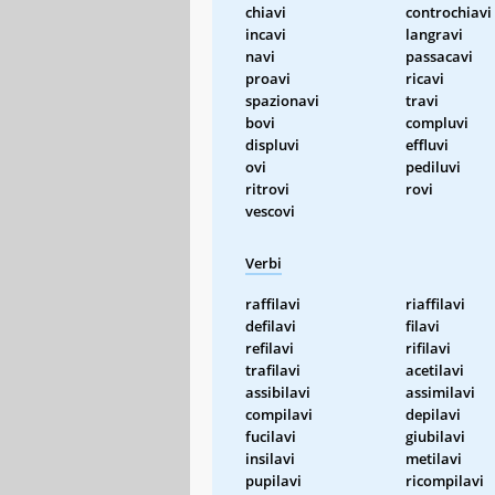
chiavi
controchiavi
incavi
langravi
navi
passacavi
proavi
ricavi
spazionavi
travi
bovi
compluvi
displuvi
effluvi
ovi
pediluvi
ritrovi
rovi
vescovi
Verbi
raffilavi
riaffilavi
defilavi
filavi
refilavi
rifilavi
trafilavi
acetilavi
assibilavi
assimilavi
compilavi
depilavi
fucilavi
giubilavi
insilavi
metilavi
pupilavi
ricompilavi