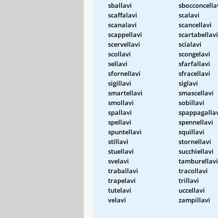
sballavi
sbocconcella
scaffalavi
scalavi
scanalavi
scancellavi
scappellavi
scartabellavi
scervellavi
scialavi
scollavi
scongelavi
sellavi
sfarfallavi
sfornellavi
sfracellavi
sigillavi
siglavi
smartellavi
smascellavi
smollavi
sobillavi
spallavi
spappagalla
spellavi
spennellavi
spuntellavi
squillavi
stillavi
stornellavi
stuellavi
succhiellavi
svelavi
tamburellavi
traballavi
tracollavi
trapelavi
trillavi
tutelavi
uccellavi
velavi
zampillavi