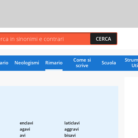
Come si
Strum
ario
Neologismi
Rimario
Scuola
scrive
Uti
enclavi
laticlavi
agavi
aggravi
avi
bisavi