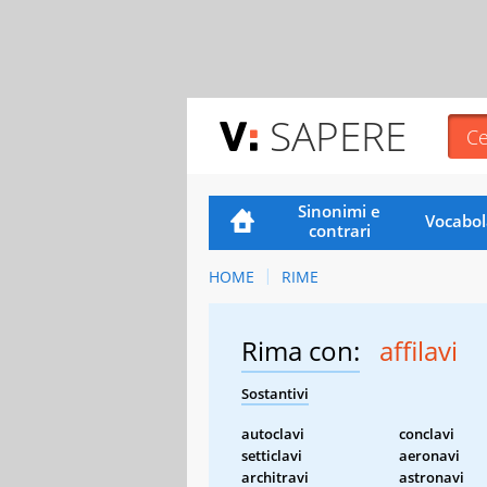
SAPERE
Sinonimi e
Vocabol
contrari
HOME
RIME
Rima con:
affilavi
Sostantivi
autoclavi
conclavi
setticlavi
aeronavi
architravi
astronavi