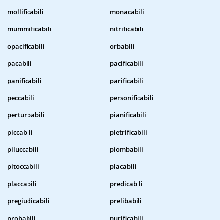
mollificabili
monacabili
mummificabili
nitrificabili
opacificabili
orbabili
pacabili
pacificabili
panificabili
parificabili
peccabili
personificabili
perturbabili
pianificabili
piccabili
pietrificabili
piluccabili
piombabili
pitoccabili
placabili
placcabili
predicabili
pregiudicabili
prelibabili
probabili
purificabili