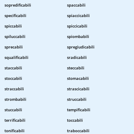
sopredificabili
spaccabili
specificabili
spiaccicabili
spiccabili
spiccicabili
spiluccabili
spiombabili
sprecabili
spregiudicabili
squalificabili
sradicabili
staccabili
steccabili
stoccabili
stomacabili
straccabili
strascicabili
strombabili
struccabili
stuccabili
tempificabili
terrificabili
toccabili
tonificabili
traboccabili