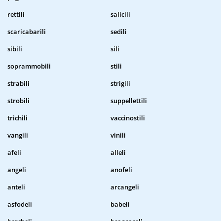
rettili
salicili
scaricabarili
sedili
sibili
sili
soprammobili
stili
strabili
strigili
strobili
suppellettili
trichili
vaccinostili
vangili
vinili
afeli
alleli
angeli
anofeli
anteli
arcangeli
asfodeli
babeli