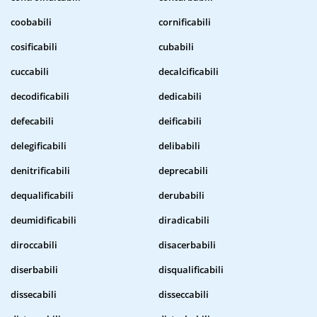
coobabili
cornificabili
cosificabili
cubabili
cuccabili
decalcificabili
decodificabili
dedicabili
defecabili
deificabili
delegificabili
delibabili
denitrificabili
deprecabili
dequalificabili
derubabili
deumidificabili
diradicabili
diroccabili
disacerbabili
diserbabili
disqualificabili
dissecabili
disseccabili