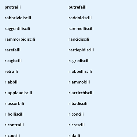
protraili
putrefaili
rabbrividiscili
raddolciscili
raggentiliscili
rammolliscili
rammorbidiscili
rancidiscili
rarefaili
rattiepidiscili
reagiscili
regrediscili
retraili
riabbelliscili
riabbili
riammobili
riapplaudiscili
riarricchiscili
riassorbili
ribadiscili
ribolliscili
riconcili
ricontraili
ricrescili
ricuocili
ridaili