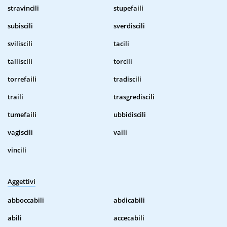
stravincili
stupefaili
subiscili
sverdiscili
sviliscili
tacili
talliscili
torcili
torrefaili
tradiscili
traili
trasgrediscili
tumefaili
ubbidiscili
vagiscili
vaili
vincili
Aggettivi
abboccabili
abdicabili
abili
accecabili