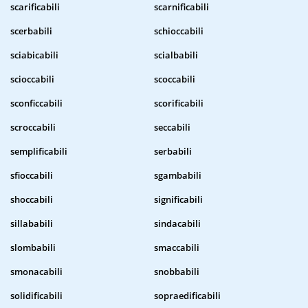
scarificabili
scarnificabili
scerbabili
schioccabili
sciabicabili
scialbabili
scioccabili
scoccabili
sconficcabili
scorificabili
scroccabili
seccabili
semplificabili
serbabili
sfioccabili
sgambabili
shoccabili
significabili
sillababili
sindacabili
slombabili
smaccabili
smonacabili
snobbabili
solidificabili
sopraedificabili