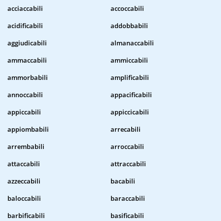
acciaccabili
accoccabili
acidificabili
addobbabili
aggiudicabili
almanaccabili
ammaccabili
ammiccabili
ammorbabili
amplificabili
annoccabili
appacificabili
appiccabili
appiccicabili
appiombabili
arrecabili
arrembabili
arroccabili
attaccabili
attraccabili
azzeccabili
bacabili
baloccabili
baraccabili
barbificabili
basificabili