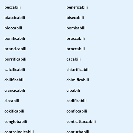
beccabili
beneficabili
biascicabili
bisecabili
bloccabili
bombabili
bonificabili
braccabili
brancicabili
broccabili
burrificabili
cacabili
calcificabili
chiarificabili
chilificabili
chimificabili
ciancicabili
cibabili
ciccabili
codificabili
cokificabili
conficcabili
conglobabili
contrattaccabili
controindicabili
conturbabili