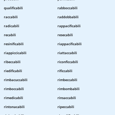
qualificabili
rabboccabili
raccabili
raddobbabili
radicabili
rappacificabili
recabili
resecabili
resinificabili
riappacificabili
riappiccicabili
riattaccabili
ribeccabili
riconficcabili
riedificabili
rificcabili
rimbacuccabili
rimbeccabili
rimboccabili
rimbombabili
rimedicabili
rinsaccabili
rintonacabili
ripeccabili