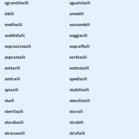
sgranchiscili
sgualciscili
sibili
smobili
snelliscili
soccombili
soddisfaili
soggiacili
sopraccrescili
sopraffaili
soprastaili
sorbiscili
sottacili
sottostaili
sottraili
spediscili
spiacili
stabiliscili
staili
stecchiscili
steriliscili
storcili
stordiscili
strabili
stracuocili
strafaili