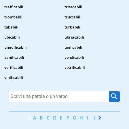
trafficabili
trisecabili
trombabili
truccabili
tubabili
turbabili
ubicabili
ubriacabili
umidificabili
unificabili
vanificabili
vendicabili
verificabili
vetrificabili
vinificabili
A
B
C
D
E
F
G
H
I
J
K
L
M
N