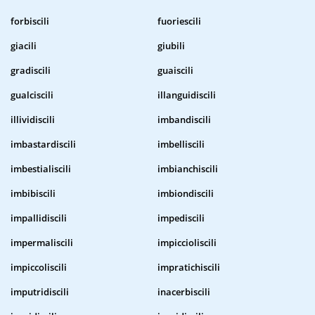
forbiscili
fuoriescili
giacili
giubili
gradiscili
guaiscili
gualciscili
illanguidiscili
illividiscili
imbandiscili
imbastardiscili
imbelliscili
imbestialiscili
imbianchiscili
imbibiscili
imbiondiscili
impallidiscili
impediscili
impermaliscili
impiccioliscili
impiccoliscili
impratichiscili
imputridiscili
inacerbiscili