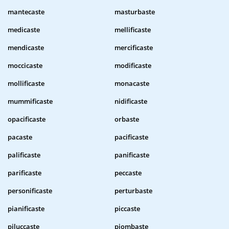
mantecaste
masturbaste
medicaste
mellificaste
mendicaste
mercificaste
moccicaste
modificaste
mollificaste
monacaste
mummificaste
nidificaste
opacificaste
orbaste
pacaste
pacificaste
palificaste
panificaste
parificaste
peccaste
personificaste
perturbaste
pianificaste
piccaste
piluccaste
piombaste