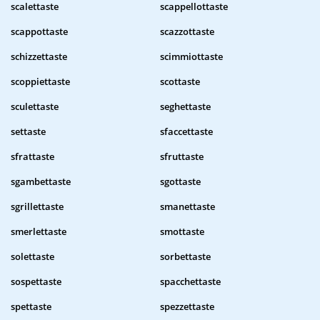
scalettaste
scappellottaste
scappottaste
scazzottaste
schizzettaste
scimmiottaste
scoppiettaste
scottaste
sculettaste
seghettaste
settaste
sfaccettaste
sfrattaste
sfruttaste
sgambettaste
sgottaste
sgrillettaste
smanettaste
smerlettaste
smottaste
solettaste
sorbettaste
sospettaste
spacchettaste
spettaste
spezzettaste