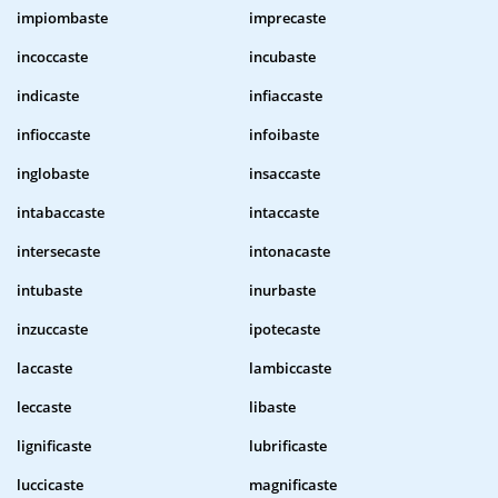
impiombaste
imprecaste
incoccaste
incubaste
indicaste
infiaccaste
infioccaste
infoibaste
inglobaste
insaccaste
intabaccaste
intaccaste
intersecaste
intonacaste
intubaste
inurbaste
inzuccaste
ipotecaste
laccaste
lambiccaste
leccaste
libaste
lignificaste
lubrificaste
luccicaste
magnificaste