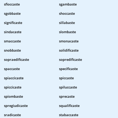
sfioccaste
sgambaste
sgobbaste
shoccaste
significaste
sillabaste
sindacaste
slombaste
smaccaste
smonacaste
snobbaste
solidificaste
sopraedificaste
sopredificaste
spaccaste
specificaste
spiaccicaste
spiccaste
spiccicaste
spiluccaste
spiombaste
sprecaste
spregiudicaste
squalificaste
sradicaste
stabaccaste