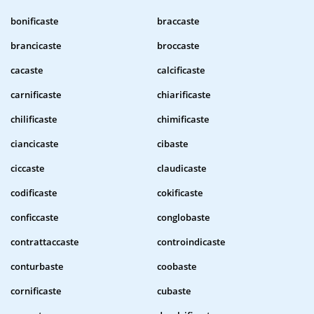
bonificaste
braccaste
brancicaste
broccaste
cacaste
calcificaste
carnificaste
chiarificaste
chilificaste
chimificaste
ciancicaste
cibaste
ciccaste
claudicaste
codificaste
cokificaste
conficcaste
conglobaste
contrattaccaste
controindicaste
conturbaste
coobaste
cornificaste
cubaste