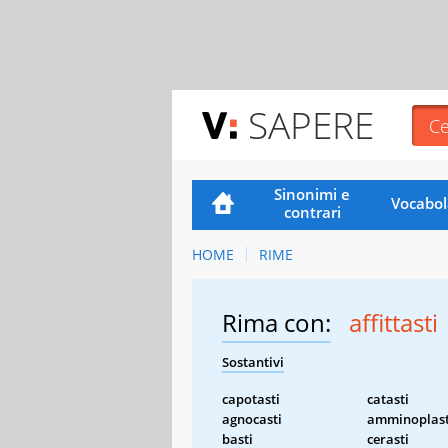
SAPERE
Sinonimi e
Vocabol
contrari
HOME
RIME
Rima con:
affittasti
Sostantivi
capotasti
catasti
agnocasti
amminoplast
basti
cerasti