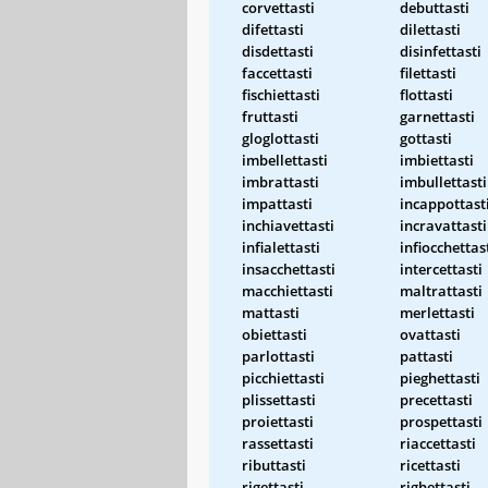
corvettasti
debuttasti
difettasti
dilettasti
disdettasti
disinfettasti
faccettasti
filettasti
fischiettasti
flottasti
fruttasti
garnettasti
gloglottasti
gottasti
imbellettasti
imbiettasti
imbrattasti
imbullettasti
impattasti
incappottast
inchiavettasti
incravattasti
infialettasti
infiocchettas
insacchettasti
intercettasti
macchiettasti
maltrattasti
mattasti
merlettasti
obiettasti
ovattasti
parlottasti
pattasti
picchiettasti
pieghettasti
plissettasti
precettasti
proiettasti
prospettasti
rassettasti
riaccettasti
ributtasti
ricettasti
rigettasti
righettasti