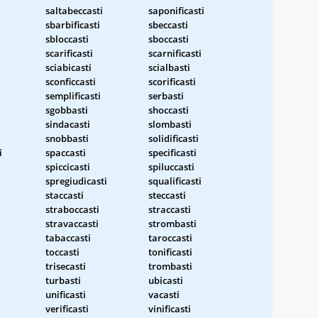
saltabeccasti
saponificasti
sbarbificasti
sbeccasti
sbloccasti
sboccasti
scarificasti
scarnificasti
sciabicasti
scialbasti
sconficcasti
scorificasti
semplificasti
serbasti
sgobbasti
shoccasti
sindacasti
slombasti
snobbasti
solidificasti
i
spaccasti
specificasti
spiccicasti
spiluccasti
spregiudicasti
squalificasti
staccasti
steccasti
straboccasti
straccasti
stravaccasti
strombasti
tabaccasti
taroccasti
toccasti
tonificasti
trisecasti
trombasti
turbasti
ubicasti
unificasti
vacasti
verificasti
vinificasti