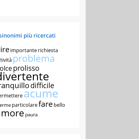
 sinonimi più ricercati
ire
importante
richiesta
problema
tività
prolisso
olce
divertente
ranquillo
difficile
acume
ermettere
fare
particolare
bello
nerme
amore
paura