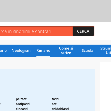
Come si
Strum
ario
Neologismi
Rimario
Scuola
scrive
Uti
peltasti
tasti
i
antipasti
asti
cineasti
cnidoblasti