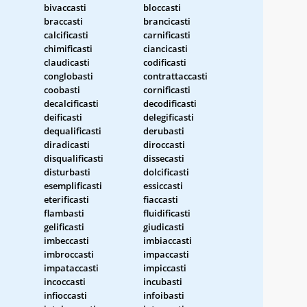
bivaccasti
bloccasti
braccasti
brancicasti
calcificasti
carnificasti
chimificasti
ciancicasti
claudicasti
codificasti
conglobasti
contrattaccasti
coobasti
cornificasti
decalcificasti
decodificasti
deificasti
delegificasti
dequalificasti
derubasti
diradicasti
diroccasti
disqualificasti
dissecasti
disturbasti
dolcificasti
esemplificasti
essiccasti
eterificasti
fiaccasti
flambasti
fluidificasti
gelificasti
giudicasti
imbeccasti
imbiaccasti
imbroccasti
impaccasti
i
impataccasti
impiccasti
incoccasti
incubasti
infioccasti
infoibasti