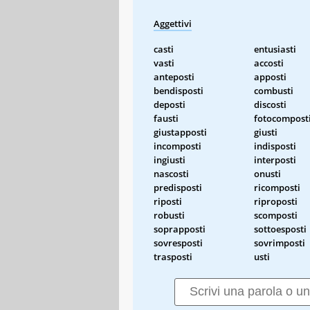
Aggettivi
casti
entusiasti
vasti
accosti
anteposti
apposti
bendisposti
combusti
deposti
discosti
fausti
fotocompost
giustapposti
giusti
incomposti
indisposti
ingiusti
interposti
nascosti
onusti
predisposti
ricomposti
riposti
riproposti
robusti
scomposti
soprapposti
sottoesposti
sovresposti
sovrimposti
trasposti
usti