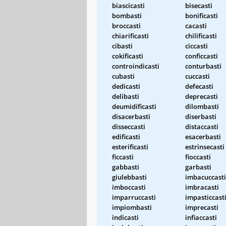
biascicasti
bisecasti
bombasti
bonificasti
broccasti
cacasti
chiarificasti
chilificasti
cibasti
ciccasti
cokificasti
conficcasti
controindicasti
conturbasti
cubasti
cuccasti
dedicasti
defecasti
delibasti
deprecasti
deumidificasti
dilombasti
disacerbasti
diserbasti
disseccasti
distaccasti
edificasti
esacerbasti
esterificasti
estrinsecasti
ficcasti
fioccasti
gabbasti
garbasti
giulebbasti
imbacuccasti
imboccasti
imbracasti
imparruccasti
impasticcast
impiombasti
imprecasti
indicasti
infiaccasti