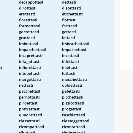
decappottasti
dettasti
dirottasti
discettasti
eruttasti
etichettasti
fiorettasti
fiottasti
formattasti
frettasti
garrottasti
gettasti
grattasti
iettasti
imbottasti
imbrachettasti
impacchettasti
impachettasti
i
incaprettasti
incettasti
infagottasti
infettasti
ti
infiorettasti
iniettasti
intubettasti
lottasti
margottasti
maschiettasti
nettasti
obbiettasti
pacchettasti
palettasti
pernottasti
picchettasti
piroettasti
pizzicottasti
pretrattasti
progettasti
quadrettasti
raschiettasti
riassettasti
riassoggettasti
ricompattasti
ricontattasti
riluttasti
rimbrottasti