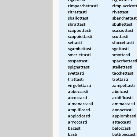
rimpacchettasti
rimpiaccicott
ritrattasti
rivettasti
sballottasti
sbanchettast
sbrattasti
sbullettasti
scappottasti
scazzottasti
scoppiettasti
scottasti
settasti
sfaccettasti
sgambettasti
sgottasti
smerlettasti
smottasti
sospettasti
spacchettast
spignattasti
stellettasti
svettasti
tacchettasti
trattasti
trottasti
virgolettasti
zampettasti
abboccasti
abdicasti
accoccasti
acidificasti
almanaccasti
ammaccasti
amplificasti
annoccasti
appiccicasti
appiombasti
arroccasti
attaccasti
bacasti
baloccasti
basti
battibeccasti