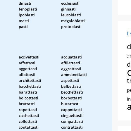
dinasti
ecclesiasti
fenoplasti
ginnasti
ipoblasti
leucoblasti
masti
megaloblasti
pasti
protoplasti
I
d
at
accivettasti
acquattasti
affettasti
affilettasti
d
aggottasti
aggrottasti
allottasti
ammanettasti
t
architettasti
aspettasti
i
bacchettasti
balbettasti
p
barattasti
becchettasti
boicottasti
borbottasti
i
bruttasti
burattasti
capottasti
cappottasti
cicchettasti
cinguettasti
colluttasti
compattasti
contattasti
contrattasti