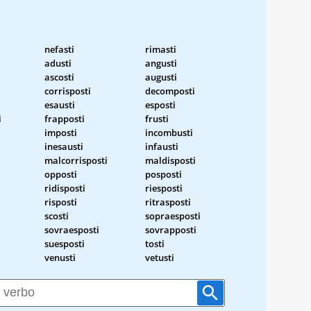
nefasti
rimasti
adusti
angusti
ascosti
augusti
corrisposti
decomposti
esausti
esposti
i
frapposti
frusti
imposti
incombusti
inesausti
infausti
malcorrisposti
maldisposti
opposti
posposti
ridisposti
riesposti
risposti
ritrasposti
scosti
sopraesposti
sovraesposti
sovrapposti
suesposti
tosti
venusti
vetusti