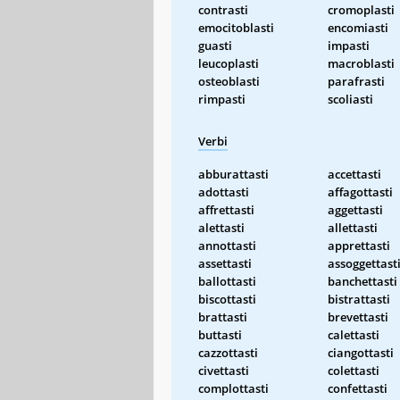
contrasti
cromoplasti
emocitoblasti
encomiasti
guasti
impasti
leucoplasti
macroblasti
osteoblasti
parafrasti
rimpasti
scoliasti
Verbi
abburattasti
accettasti
adottasti
affagottasti
affrettasti
aggettasti
alettasti
allettasti
annottasti
apprettasti
assettasti
assoggettast
ballottasti
banchettasti
biscottasti
bistrattasti
brattasti
brevettasti
buttasti
calettasti
cazzottasti
ciangottasti
civettasti
colettasti
complottasti
confettasti