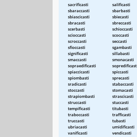
sacrificasti
salificasti
sbaraccasti
sbarbasti
sbiascicasti
sbiecasti
sbracasti
sbreccasti
scerbasti
schioccasti
scioccasti
scoccasti
scroccasti
seccasti
sfioccasti
sgambasti
significasti
sillabasti
smaccasti
smonacasti
sopraedificasti
sopredificast
spiaccicasti
spiccasti
spiombasti
sprecasti
sradicasti
stabaccasti
stoccasti
stomacasti
strapiombasti
strascicasti
struccasti
stuccasti
tempificasti
titubasti
traboccasti
trafficasti
truccasti
tubasti
ubriacasti
umidificasti
vanificasti
vendicasti