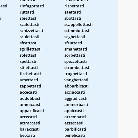
asti
rinfagottasti
rispettasti
ruttasti
saettasti
i
sbiettasti
sbottasti
scalettasti
scappellottasti
schizzettasti
scimmiottasti
sculettasti
seghettasti
sfrattasti
sfruttasti
sgrillettasti
smanettasti
solettasti
sorbettasti
i
spettasti
spezzettasti
stilettasti
strombettasti
ticchettasti
traghettasti
umettasti
vanghettasti
zappettasti
abbarbicasti
accecasti
acciaccasti
addobbasti
aggiudicasti
ammiccasti
ammorbasti
appacificasti
appiccasti
arrecasti
arrembasti
attraccasti
azzeccasti
baraccasti
barbificasti
beccasti
beneficasti