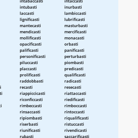
intabaccasti
intaccasti
intubasti
inurbasti
laccasti
lambiccasti
lignificasti
lubrificasti
mantecasti
masturbasti
mendicasti
mercificasti
mollificasti
monacasti
opacificasti
orbasti
palificasti
panificasti
personificasti
perturbasti
piluccasti
piombasti
placcasti
predicasti
prolificasti
qualificasti
raddobbasti
radicasti
i
recasti
resecasti
ti
riappiccicasti
riattaccasti
riconficcasti
riedificasti
i
rimbeccasti
rimboccasti
rinsaccasti
rintoccasti
ripiombasti
riqualificasti
riserbasti
ristuccasti
riunificasti
rivendicasti
rubasti
saccarificasti