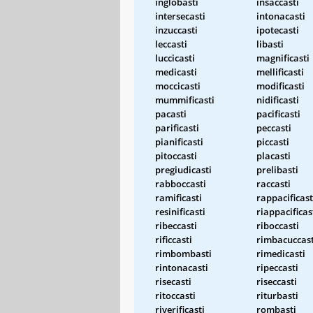
inglobasti
insaccasti
intersecasti
intonacasti
inzuccasti
ipotecasti
leccasti
libasti
luccicasti
magnificasti
medicasti
mellificasti
moccicasti
modificasti
mummificasti
nidificasti
pacasti
pacificasti
parificasti
peccasti
pianificasti
piccasti
pitoccasti
placasti
pregiudicasti
prelibasti
rabboccasti
raccasti
ramificasti
rappacificast
resinificasti
riappacificas
ribeccasti
riboccasti
rificcasti
rimbacuccast
rimbombasti
rimedicasti
rintonacasti
ripeccasti
risecasti
riseccasti
ritoccasti
riturbasti
riverificasti
rombasti