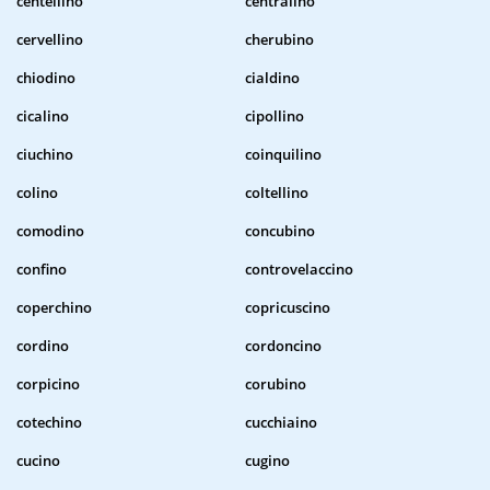
centellino
centralino
cervellino
cherubino
chiodino
cialdino
cicalino
cipollino
ciuchino
coinquilino
colino
coltellino
comodino
concubino
confino
controvelaccino
coperchino
copricuscino
cordino
cordoncino
corpicino
corubino
cotechino
cucchiaino
cucino
cugino