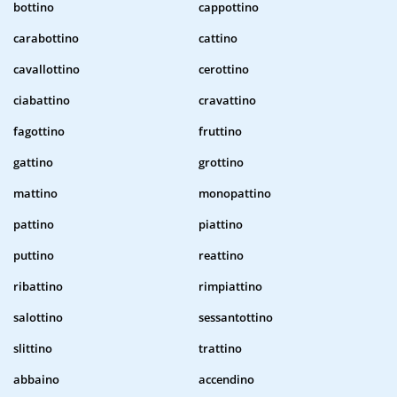
bottino
cappottino
carabottino
cattino
cavallottino
cerottino
ciabattino
cravattino
fagottino
fruttino
gattino
grottino
mattino
monopattino
pattino
piattino
puttino
reattino
ribattino
rimpiattino
salottino
sessantottino
slittino
trattino
abbaino
accendino