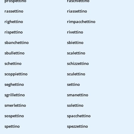
prospettino
raschiettino
rassettino
riassettino
righettino
rimpacchettino
rispettino
rivettino
sbanchettino
sbiettino
sbullettino
scalettino
schettino
schizzettino
scoppiettino
sculettino
seghettino
settino
sgrillettino
smanettino
smerlettino
solettino
sospettino
spacchettino
spettino
spezzettino