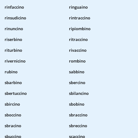
rinfaccino
ringuaino
rinsudicino
rintraccino
rinuncino
ripiombino
riserbino
ritraccino
riturbino
rivaccino
rivernicino
rombino
rubino
sabbino
sbarbino
sbercino
sbertuccino
sbilancino
sbircino
sbobino
sboccino
sbraccino
sbracino
sbreccino
sbuccino
scaccino