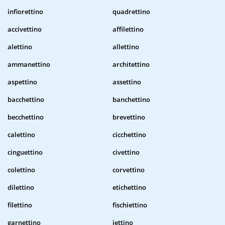
infiorettino
quadrettino
accivettino
affilettino
alettino
allettino
ammanettino
architettino
aspettino
assettino
bacchettino
banchettino
becchettino
brevettino
calettino
cicchettino
cinguettino
civettino
colettino
corvettino
dilettino
etichettino
filettino
fischiettino
garnettino
iettino