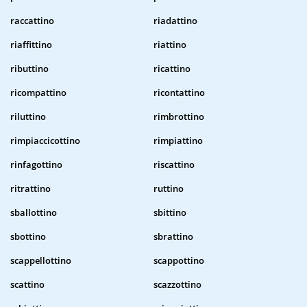
raccattino
riadattino
riaffittino
riattino
ributtino
ricattino
ricompattino
ricontattino
riluttino
rimbrottino
rimpiaccicottino
rimpiattino
rinfagottino
riscattino
ritrattino
ruttino
sballottino
sbittino
sbottino
sbrattino
scappellottino
scappottino
scattino
scazzottino