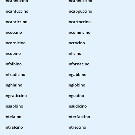
incanniccino
incannuccino
incantuccino
incappuccino
incapriccino
incartoccino
incoccino
incomincino
incornicino
incrocino
incubino
inficino
infoibino
infornacino
infradicino
ingabbino
inghiaino
inglobino
ingraticcino
inguaino
insabbino
insudicino
intelaino
interfaccino
intralcino
intreccino