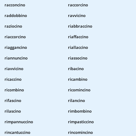
racconcino
raccorcino
raddobbino
ravvicino
raziocino
riabbraccino
riaccorcino
riaffaccino
riaggancino
riallaccino
riannuncino
riassocino
riavvicino
ribacino
ricaccino
ricambino
ricombino
ricomincino
rifascino
rilancino
rilascino
rimbombino
rimpannuccino
rimpasticcino
rincantuccino
rincomincino