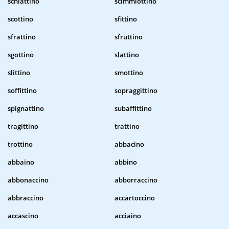
schiattino
scimmiottino
scottino
sfittino
sfrattino
sfruttino
sgottino
slattino
slittino
smottino
soffittino
sopraggittino
spignattino
subaffittino
tragittino
trattino
trottino
abbacino
abbaino
abbino
abbonaccino
abborraccino
abbraccino
accartoccino
accascino
acciaino