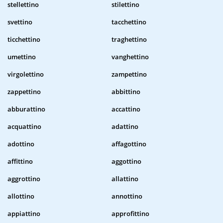
stellettino
stilettino
svettino
tacchettino
ticchettino
traghettino
umettino
vanghettino
virgolettino
zampettino
zappettino
abbittino
abburattino
accattino
acquattino
adattino
adottino
affagottino
affittino
aggottino
aggrottino
allattino
allottino
annottino
appiattino
approfittino