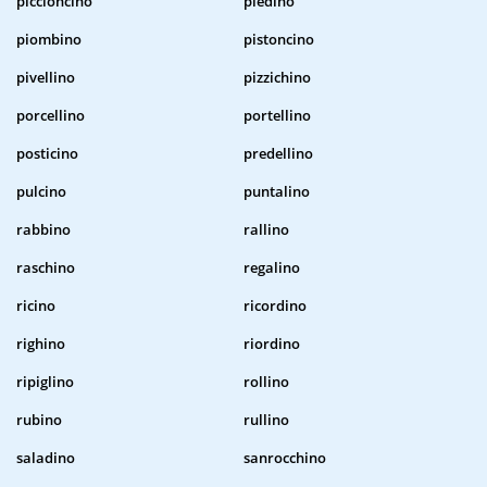
piccioncino
piedino
piombino
pistoncino
pivellino
pizzichino
porcellino
portellino
posticino
predellino
pulcino
puntalino
rabbino
rallino
raschino
regalino
ricino
ricordino
righino
riordino
ripiglino
rollino
rubino
rullino
saladino
sanrocchino