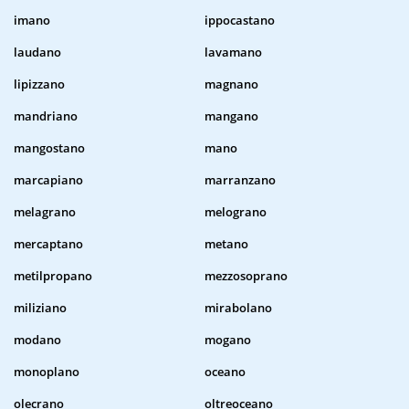
imano
ippocastano
laudano
lavamano
lipizzano
magnano
mandriano
mangano
mangostano
mano
marcapiano
marranzano
melagrano
melograno
mercaptano
metano
metilpropano
mezzosoprano
miliziano
mirabolano
modano
mogano
monoplano
oceano
olecrano
oltreoceano