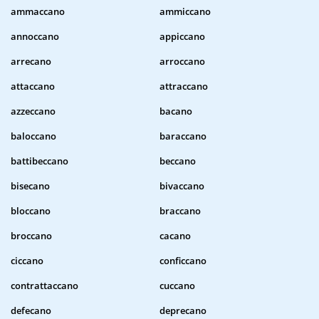
ammaccano
ammiccano
annoccano
appiccano
arrecano
arroccano
attaccano
attraccano
azzeccano
bacano
baloccano
baraccano
battibeccano
beccano
bisecano
bivaccano
bloccano
braccano
broccano
cacano
ciccano
conficcano
contrattaccano
cuccano
defecano
deprecano