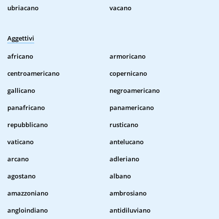
ubriacano
vacano
Aggettivi
africano
armoricano
centroamericano
copernicano
gallicano
negroamericano
panafricano
panamericano
repubblicano
rusticano
vaticano
antelucano
arcano
adleriano
agostano
albano
amazzoniano
ambrosiano
angloindiano
antidiluviano