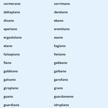
cormorano
corrimano
deltaplano
deretano
divano
ebano
eperlano
eremitano
ergastolano
esano
etano
fagiano
falsopiano
feniano
flano
gabbano
gabbiano
galbano
galvano
garofano
giroplano
grano
guano
guardamano
guardiano
idroplano