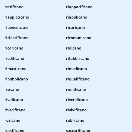
rettificano
riappacificano
riappiccicano
riapplicano
ribenedicano
ricaricano
riclassificano
ricomunicano
ricoricano
ridicano
riedificano
rifabbricano
rimasticano
rimedicano
ripubblicano
riqualificano
risicano
riunificano
rivalicano
rivendicano
riverificano
rivivificano
rosicano
rubricano
russificano
saccarificano