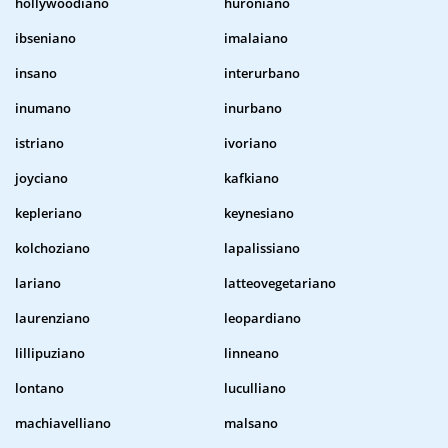
hollywoodiano
huroniano
ibseniano
imalaiano
insano
interurbano
inumano
inurbano
istriano
ivoriano
joyciano
kafkiano
kepleriano
keynesiano
kolchoziano
lapalissiano
lariano
latteovegetariano
laurenziano
leopardiano
lillipuziano
linneano
lontano
luculliano
machiavelliano
malsano