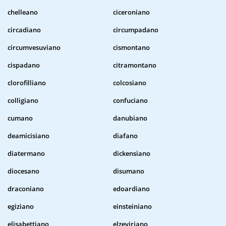
chelleano
ciceroniano
circadiano
circumpadano
circumvesuviano
cismontano
cispadano
citramontano
clorofilliano
colcosiano
colligiano
confuciano
cumano
danubiano
deamicisiano
diafano
diatermano
dickensiano
diocesano
disumano
draconiano
edoardiano
egiziano
einsteiniano
elisabettiano
elzeviriano