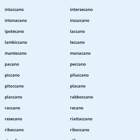
intaccano
intersecano
intonacano
inzuccano
ipotecano
laccano
lambiccano
leccano
mantecano
monacano
pacano
peccano
piccano
piluccano
pitoccano
placano
placcano
rabboccano
raccano
recano
resecano
riattaccano
ribeccano
riboccano