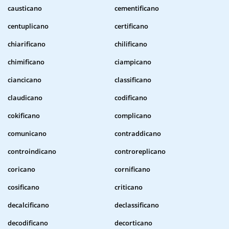
causticano
cementificano
centuplicano
certificano
chiarificano
chilificano
chimificano
ciampicano
ciancicano
classificano
claudicano
codificano
cokificano
complicano
comunicano
contraddicano
controindicano
controreplicano
coricano
cornificano
cosificano
criticano
decalcificano
declassificano
decodificano
decorticano