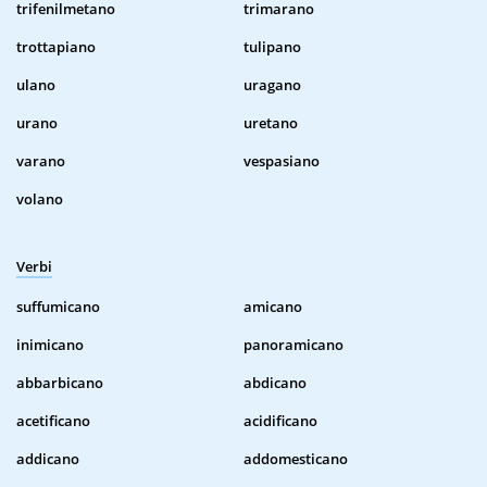
trifenilmetano
trimarano
trottapiano
tulipano
ulano
uragano
urano
uretano
varano
vespasiano
volano
Verbi
suffumicano
amicano
inimicano
panoramicano
abbarbicano
abdicano
acetificano
acidificano
addicano
addomesticano