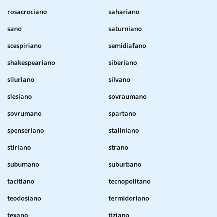
rosacrociano
sahariano
sano
saturniano
scespiriano
semidiafano
shakespeariano
siberiano
siluriano
silvano
slesiano
sovraumano
sovrumano
spartano
spenseriano
staliniano
stiriano
strano
subumano
suburbano
tacitiano
tecnopolitano
teodosiano
termidoriano
texano
tiziano