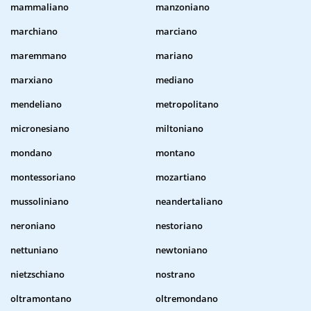
mammaliano
manzoniano
marchiano
marciano
maremmano
mariano
marxiano
mediano
mendeliano
metropolitano
micronesiano
miltoniano
mondano
montano
montessoriano
mozartiano
mussoliniano
neandertaliano
neroniano
nestoriano
nettuniano
newtoniano
nietzschiano
nostrano
oltramontano
oltremondano