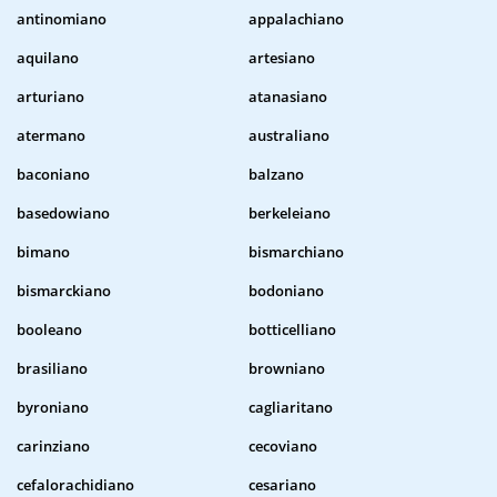
antinomiano
appalachiano
aquilano
artesiano
arturiano
atanasiano
atermano
australiano
baconiano
balzano
basedowiano
berkeleiano
bimano
bismarchiano
bismarckiano
bodoniano
booleano
botticelliano
brasiliano
browniano
byroniano
cagliaritano
carinziano
cecoviano
cefalorachidiano
cesariano