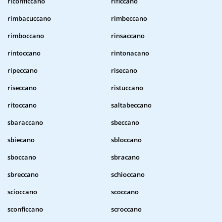
riconficcano
rificcano
rimbacuccano
rimbeccano
rimboccano
rinsaccano
rintoccano
rintonacano
ripeccano
risecano
riseccano
ristuccano
ritoccano
saltabeccano
sbaraccano
sbeccano
sbiecano
sbloccano
sboccano
sbracano
sbreccano
schioccano
scioccano
scoccano
sconficcano
scroccano