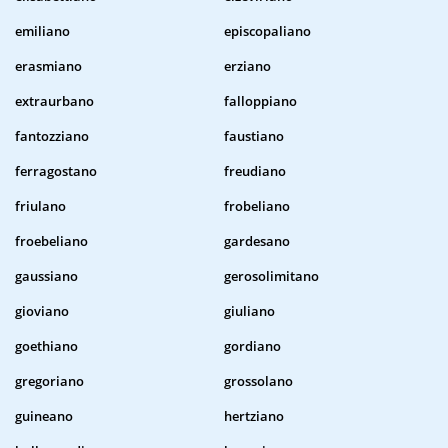
emiliano
episcopaliano
erasmiano
erziano
extraurbano
falloppiano
fantozziano
faustiano
ferragostano
freudiano
friulano
frobeliano
froebeliano
gardesano
gaussiano
gerosolimitano
gioviano
giuliano
goethiano
gordiano
gregoriano
grossolano
guineano
hertziano