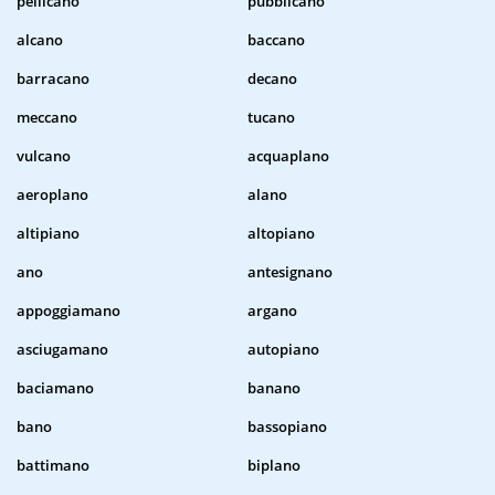
pellicano
pubblicano
alcano
baccano
barracano
decano
meccano
tucano
vulcano
acquaplano
aeroplano
alano
altipiano
altopiano
ano
antesignano
appoggiamano
argano
asciugamano
autopiano
baciamano
banano
bano
bassopiano
battimano
biplano