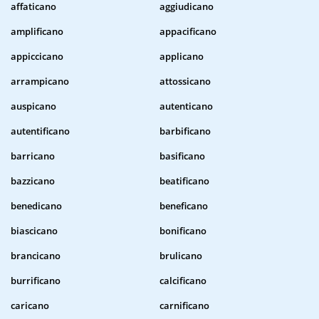
affaticano
aggiudicano
amplificano
appacificano
appiccicano
applicano
arrampicano
attossicano
auspicano
autenticano
autentificano
barbificano
barricano
basificano
bazzicano
beatificano
benedicano
beneficano
biascicano
bonificano
brancicano
brulicano
burrificano
calcificano
caricano
carnificano