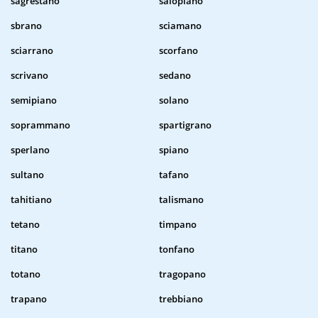
sagrestano
salopiano
sbrano
sciamano
sciarrano
scorfano
scrivano
sedano
semipiano
solano
soprammano
spartigrano
sperlano
spiano
sultano
tafano
tahitiano
talismano
tetano
timpano
titano
tonfano
totano
tragopano
trapano
trebbiano