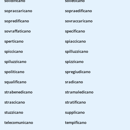
solidificano
solleticano
sopraccaricano
sopraedificano
sopredificano
sovraccaricano
sovraffaticano
specificano
sperticano
spiaccicano
spiccicano
spilluzzicano
spiluzzicano
spizzicano
spoliticano
spregiudicano
squalificano
sradicano
strabenedicano
stramaledicano
strascicano
stratificano
stuzzicano
supplicano
telecomunicano
tempificano