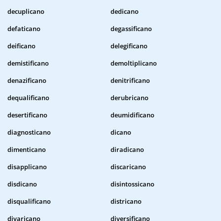
decuplicano
dedicano
defaticano
degassificano
deificano
delegificano
demistificano
demoltiplicano
denazificano
denitrificano
dequalificano
derubricano
desertificano
deumidificano
diagnosticano
dicano
dimenticano
diradicano
disapplicano
discaricano
disdicano
disintossicano
disqualificano
districano
divaricano
diversificano