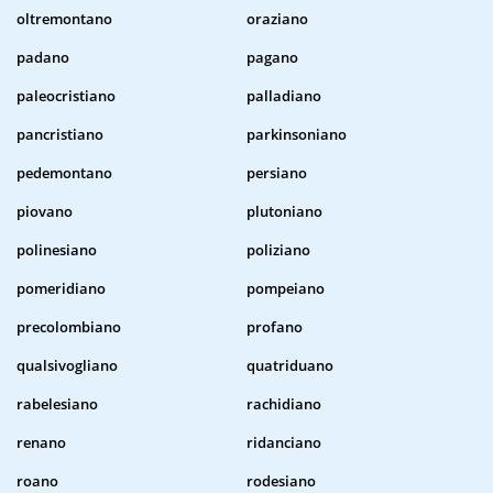
oltremontano
oraziano
padano
pagano
paleocristiano
palladiano
pancristiano
parkinsoniano
pedemontano
persiano
piovano
plutoniano
polinesiano
poliziano
pomeridiano
pompeiano
precolombiano
profano
qualsivogliano
quatriduano
rabelesiano
rachidiano
renano
ridanciano
roano
rodesiano