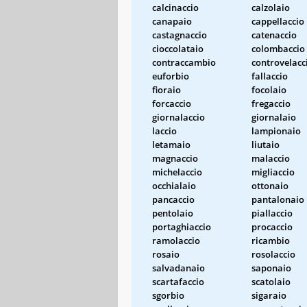
calcinaccio
calzolaio
canapaio
cappellaccio
castagnaccio
catenaccio
cioccolataio
colombaccio
contraccambio
controvelacc
euforbio
fallaccio
fioraio
focolaio
forcaccio
fregaccio
giornalaccio
giornalaio
laccio
lampionaio
letamaio
liutaio
magnaccio
malaccio
michelaccio
migliaccio
occhialaio
ottonaio
pancaccio
pantalonaio
pentolaio
piallaccio
portaghiaccio
procaccio
ramolaccio
ricambio
rosaio
rosolaccio
salvadanaio
saponaio
scartafaccio
scatolaio
sgorbio
sigaraio