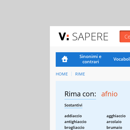
SAPERE
Sinonimi e
Vocabol
contrari
HOME
RIME
Rima con:
afnio
Sostantivi
addiaccio
agghiaccio
antighiaccio
arcolaio
brogliaccio
brumaio