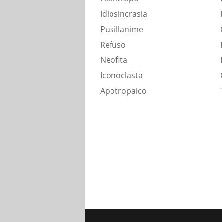
Idiosincrasia
Pusillanime
Refuso
Neofita
Iconoclasta
Apotropaico