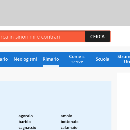
Come si
Strum
ario
Neologismi
Rimario
Scuola
scrive
Uti
agoraio
ambio
barbio
bottonaio
cagnaccio
calamaio