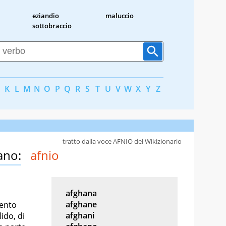
eziandio
maluccio
sottobraccio
K
L
M
N
O
P
Q
R
S
T
U
V
W
X
Y
Z
tratto dalla voce AFNIO del Wikizionario
ano:
afnio
afghana
afghane
mento
afghani
ido, di