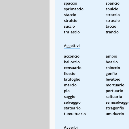
spaccio
spancio
sprimaccio
spulcio
staccio
straccio
stralcio
struscio
succio
taccio
tralascio
trancio
Aggettivi
acconcio
ampio
belloccio
boario
censuario
chioccio
floscio
gonfio
latifoglio
levatoio
marcio
mortuario
pio
portuario
saggio
saltuario
selvaggio
semiselvaggi
statuario
stragonfio
tumultuario
umiduccio
Avverbi