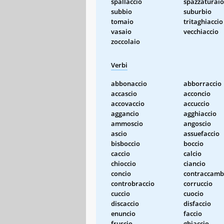
spallaccio
spazzaturaio
subbio
suburbio
tomaio
tritaghiaccio
vasaio
vecchiaccio
zoccolaio
Verbi
abbonaccio
abborraccio
accascio
acconcio
accovaccio
accuccio
aggancio
agghiaccio
ammoscio
angoscio
ascio
assuefaccio
bisboccio
boccio
caccio
calcio
chioccio
ciancio
concio
contraccamb
controbraccio
corruccio
cuccio
cuocio
discaccio
disfaccio
enuncio
faccio
fruscio
ghiaccio