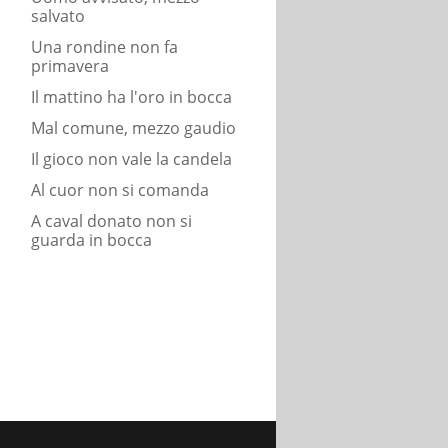
salvato
Una rondine non fa
primavera
Il mattino ha l'oro in bocca
Mal comune, mezzo gaudio
Il gioco non vale la candela
Al cuor non si comanda
A caval donato non si
guarda in bocca