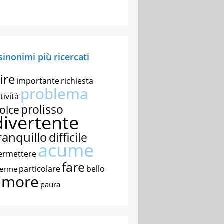
 sinonimi più ricercati
ire
importante
richiesta
problema
tività
prolisso
olce
divertente
ranquillo
difficile
acume
ermettere
fare
particolare
bello
nerme
amore
paura