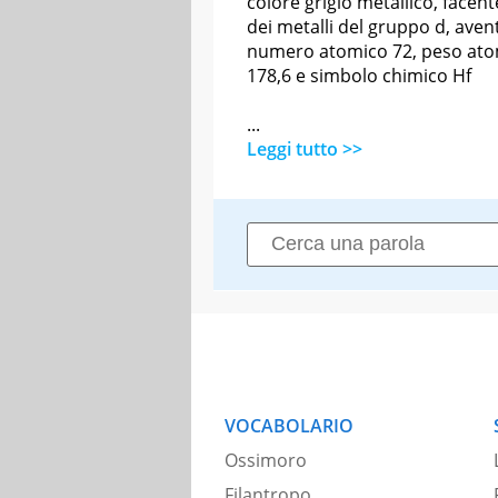
colore grigio metallico, facent
dei metalli del gruppo d, aven
numero atomico 72, peso at
178,6 e simbolo chimico Hf
...
Leggi tutto >>
VOCABOLARIO
Ossimoro
Filantropo