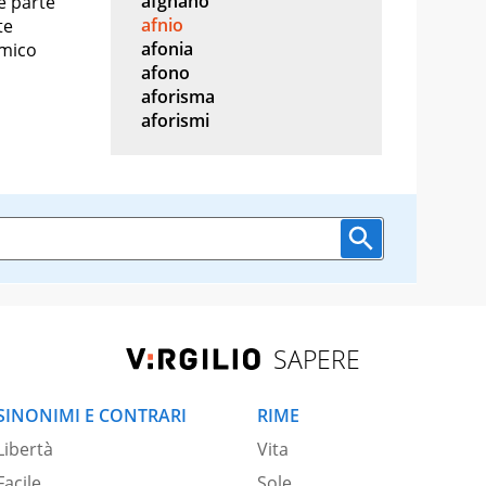
afghano
e parte
afnio
te
afonia
omico
afono
aforisma
aforismi
SAPERE
SINONIMI E CONTRARI
RIME
Libertà
Vita
Facile
Sole