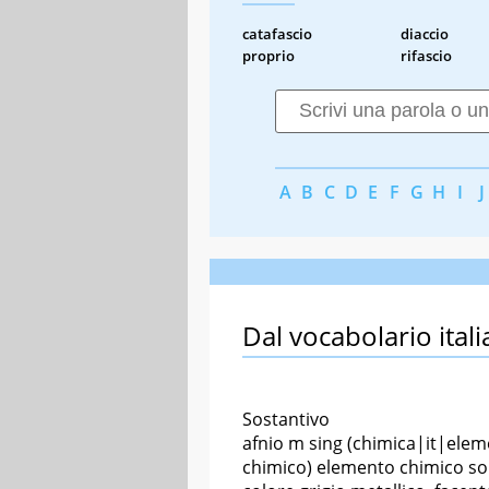
catafascio
diaccio
proprio
rifascio
A
B
C
D
E
F
G
H
I
J
Dal vocabolario itali
Sostantivo
afnio m sing (chimica|it|ele
chimico) elemento chimico sol