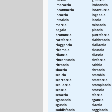
imbraccio
imbroncio
incannuccio
incantuccio
incoccio
ingabbio
intralcio
lancio
marcio
minaccio
pagaio
piaccio
pronuncio
putrefaccio
rarefaccio
riabbraccio
riaggancio
riallaccio
ricambio
ricuocio
rilancio
rilascio
rincantuccio
rinfaccio
ritraccio
sabbio
sboccio
sbraccio
scalcio
scambio
scarroccio
scartoccio
scollaccio
scompiaccio
scoscio
scroscio
setaccio
sfaccio
sganascio
sgancio
sguscio
slaccio
soddisfaccio
soggiaccio