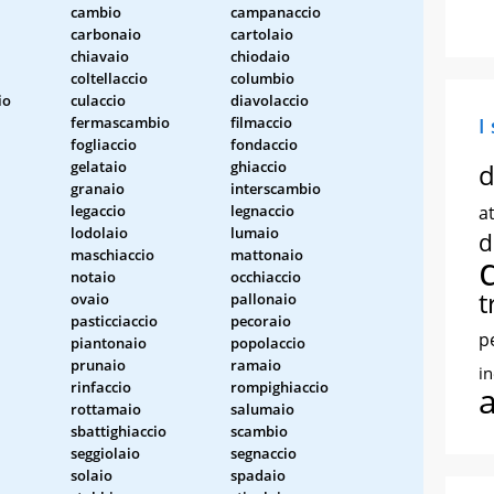
cambio
campanaccio
carbonaio
cartolaio
chiavaio
chiodaio
coltellaccio
columbio
io
culaccio
diavolaccio
fermascambio
filmaccio
I
fogliaccio
fondaccio
gelataio
ghiaccio
d
granaio
interscambio
legaccio
legnaccio
at
lodolaio
lumaio
d
maschiaccio
mattonaio
notaio
occhiaccio
t
ovaio
pallonaio
pasticciaccio
pecoraio
p
piantonaio
popolaccio
prunaio
ramaio
i
rinfaccio
rompighiaccio
rottamaio
salumaio
sbattighiaccio
scambio
seggiolaio
segnaccio
solaio
spadaio