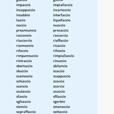
impaccio
impiallaccio
incappuccio
incartoccio
insabbio
interfaccio
lascio
liquefaccio
noccio
nuoccio
preannuncio
procaccio
racconcio
raccorcio
riaccorcio
riaffaccio
riannuncio
ricaccio
rifaccio
rifascio
rimpannuccio
rimpiallaccio
rintraccio
rinuncio
sbertuccio
sbilancio
sbuccio
scaccio
scamoscio
scappuccio
schiaccio
scoccio
sconcio
scorcio
sculaccio
scuocio
sfascio
sfilaccio
sghiaccio
sgorbio
slancio
smanaccio
sopraffaccio
sottaccio