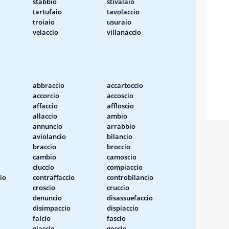
stabbio
stivalaio
tartufaio
tavolaccio
troiaio
usuraio
velaccio
villanaccio
abbraccio
accartoccio
accorcio
accoscio
affaccio
affloscio
allaccio
ambio
annuncio
arrabbio
aviolancio
bilancio
braccio
broccio
cambio
camoscio
ciuccio
compiaccio
io
contraffaccio
controbilancio
croscio
cruccio
denuncio
disassuefaccio
disimpaccio
dispiaccio
falcio
fascio
giaccio
goccio