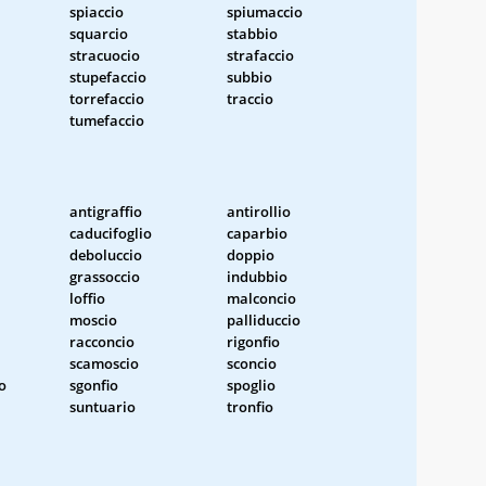
spiaccio
spiumaccio
squarcio
stabbio
stracuocio
strafaccio
stupefaccio
subbio
torrefaccio
traccio
tumefaccio
antigraffio
antirollio
caducifoglio
caparbio
deboluccio
doppio
grassoccio
indubbio
loffio
malconcio
moscio
palliduccio
racconcio
rigonfio
scamoscio
sconcio
o
sgonfio
spoglio
suntuario
tronfio