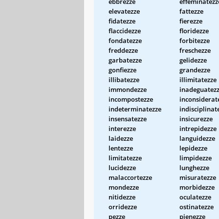
ebbrezze
effeminatezz
elevatezze
fattezze
fidatezze
fierezze
flaccidezze
floridezze
fondatezze
forbitezze
freddezze
freschezze
garbatezze
gelidezze
gonfiezze
grandezze
illibatezze
illimitatezze
immondezze
inadeguatez
incompostezze
inconsiderat
indeterminatezze
indisciplinat
insensatezze
insicurezze
interezze
intrepidezze
laidezze
languidezze
lentezze
lepidezze
limitatezze
limpidezze
lucidezze
lunghezze
malaccortezze
misuratezze
mondezze
morbidezze
nitidezze
oculatezze
orridezze
ostinatezze
pezze
pienezze