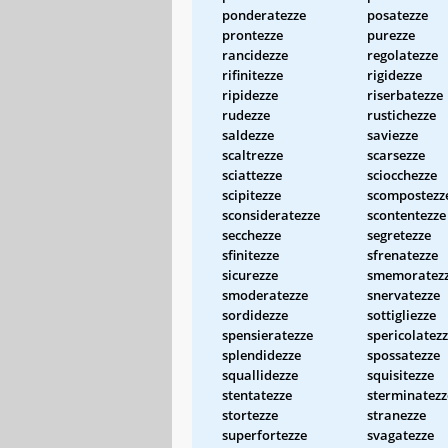
ponderatezze
posatezze
prontezze
purezze
rancidezze
regolatezze
rifinitezze
rigidezze
ripidezze
riserbatezze
rudezze
rustichezze
saldezze
saviezze
scaltrezze
scarsezze
sciattezze
sciocchezze
scipitezze
scompostezz
sconsideratezze
scontentezze
secchezze
segretezze
sfinitezze
sfrenatezze
sicurezze
smemoratez
smoderatezze
snervatezze
sordidezze
sottigliezze
spensieratezze
spericolatez
splendidezze
spossatezze
squallidezze
squisitezze
stentatezze
sterminatezz
stortezze
stranezze
superfortezze
svagatezze