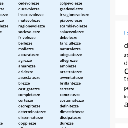
ze
cedevolezze
colpevolezze
zze
durevolezze
gradevolezze
ezze
insocievolezze
irragionevolezze
ze
mutevolezze
piacevolezze
lezze
ragionevolezze
scambievolezze
e
socievolezze
spiacevolezze
I
frivolezze
debolezze
bellezze
fanciullezze
d
mollezze
naturalezze
accuratezze
adeguatezze
at
agrezze
allegrezze
d
amarezze
ampiezze
aridezze
arretratezze
t
e
assestatezze
avventatezze
brezze
brillantezze
p
castigatezze
certezze
completezze
concretezze
i
cortezze
costumatezze
decrepitezze
definitezze
determinatezze
dimestichezze
dissennatezze
dissipatezze
ze
doppiezze
durezze