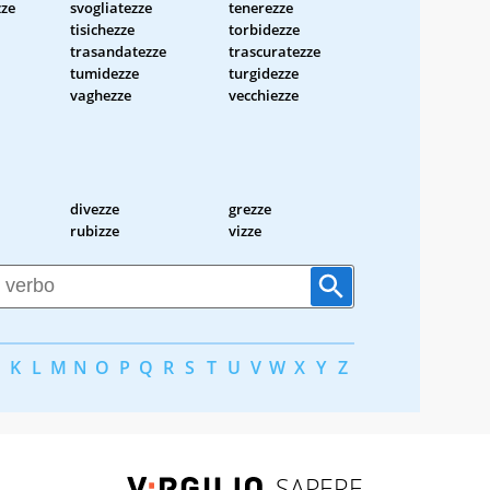
zze
svogliatezze
tenerezze
tisichezze
torbidezze
trasandatezze
trascuratezze
tumidezze
turgidezze
vaghezze
vecchiezze
divezze
grezze
rubizze
vizze
K
L
M
N
O
P
Q
R
S
T
U
V
W
X
Y
Z
SAPERE