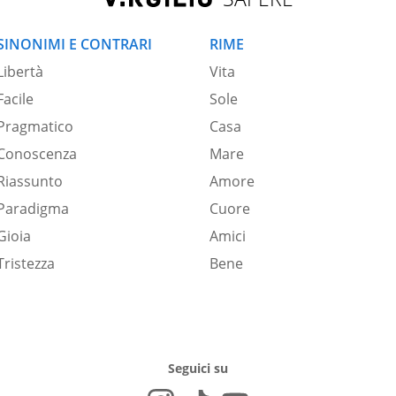
SINONIMI E CONTRARI
RIME
Libertà
Vita
Facile
Sole
Pragmatico
Casa
Conoscenza
Mare
Riassunto
Amore
Paradigma
Cuore
Gioia
Amici
Tristezza
Bene
Seguici su