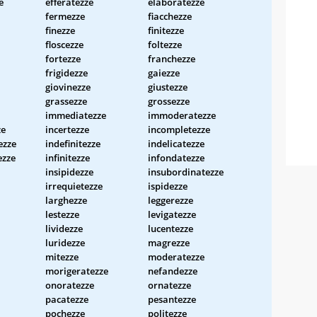
e
efferatezze
elaboratezze
fermezze
fiacchezze
finezze
finitezze
floscezze
foltezze
fortezze
franchezze
frigidezze
gaiezze
giovinezze
giustezze
grassezze
grossezze
immediatezze
immoderatezze
ze
incertezze
incompletezze
ezze
indefinitezze
indelicatezze
ezze
infinitezze
infondatezze
insipidezze
insubordinatezze
irrequietezze
ispidezze
larghezze
leggerezze
lestezze
levigatezze
lividezze
lucentezze
luridezze
magrezze
mitezze
moderatezze
morigeratezze
nefandezze
onoratezze
ornatezze
pacatezze
pesantezze
pochezze
politezze