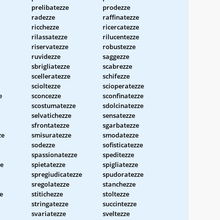
prelibatezze
prodezze
radezze
raffinatezze
ricchezze
ricercatezze
rilassatezze
rilucentezze
riservatezze
robustezze
ruvidezze
saggezze
sbrigliatezze
scabrezze
scelleratezze
schifezze
scioltezze
scioperatezze
e
sconcezze
sconfinatezze
scostumatezze
sdolcinatezze
selvatichezze
sensatezze
sfrontatezze
sgarbatezze
ze
smisuratezze
smodatezze
sodezze
sofisticatezze
spassionatezze
speditezze
ze
spietatezze
spigliatezze
spregiudicatezze
spudoratezze
sregolatezze
stanchezze
e
stitichezze
stoltezze
stringatezze
succintezze
svariatezze
sveltezze