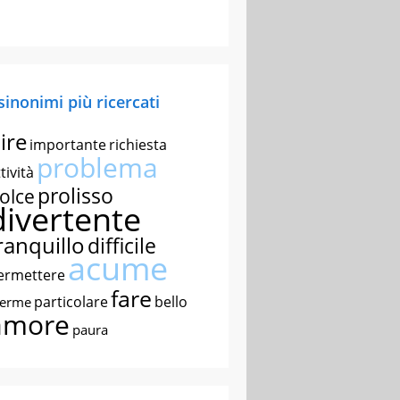
 sinonimi più ricercati
ire
importante
richiesta
problema
tività
prolisso
olce
divertente
ranquillo
difficile
acume
ermettere
fare
particolare
bello
nerme
amore
paura