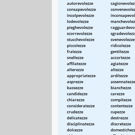
autorevolezze
cagionevolez
consapevolezze
convenevole
incolpevolezze
inconsapevol
lodevolezze
manchevolez
pieghevolezze
ragguardevo
scorrevolezze
sgradevolezz
stucchevolezze
svenevolezze
piccolezze
ridicolezze
fralezze
gentilezze
snellezze
accortezze
affilatezze
agiatezze
alterezze
altezze
appropriatezze
arditezze
asprezze
assennatezz
bassezze
bianchezze
candidezze
carezze
chiarezze
compitezze
consideratezze
contentezze
crudezze
cupezze
delicatezze
destrezze
disciplinatezze
discretezze
dolcezze
domestichez