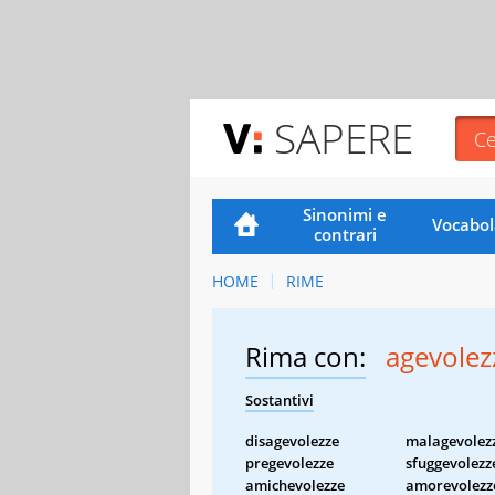
SAPERE
Sinonimi e
Vocabol
contrari
HOME
RIME
Rima con:
agevolez
Sostantivi
disagevolezze
malagevolez
pregevolezze
sfuggevolezz
amichevolezze
amorevolezz