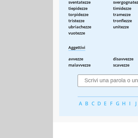
sventatezze
svergognate
tiepidezze
timidezze
torpidezze
tramezze
tristezze
tronfiezze
ubriachezze
unitezze
vuotezze
Aggettivi
avvezze
disavvezze
malavvezze
scavezze
A
B
C
D
E
F
G
H
I
J