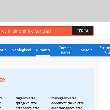
Come si
Strum
ario
Neologismi
Rimario
Scuola
scrive
Uti
ze
ze
fuggevolezze
maneggevolezze
e
spregevolezze
addomestichevolezze
e
arrendevolezze
autoconsapevolezze