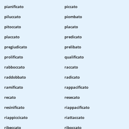
pianificato
piccato
piluccato
piombato
pitoccato
placato
placcato
predicato
pregiudicato
prelibato
prolificato
qualificato
rabboccato
raccato
raddobbato
radicato
ramificato
rappacificato
recato
resecato
resinificato
riappacificato
riappiccicato
riattaccato
ribeccato
riboccato