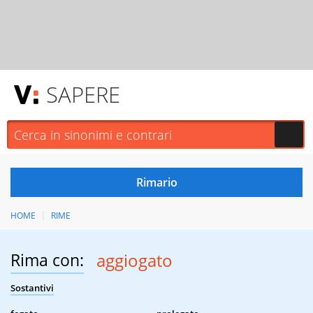
SAPERE
HOME
RIME
Rima con:
aggiogato
Sostantivi