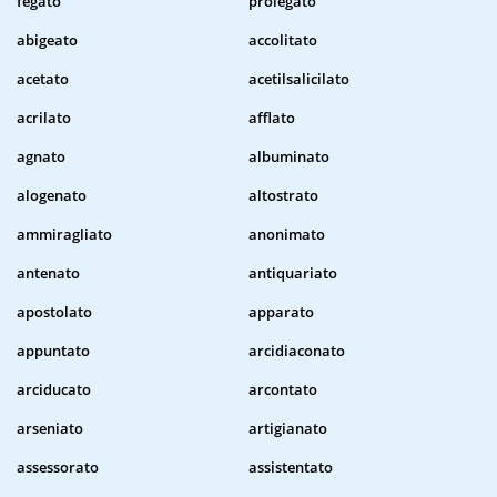
fegato
prolegato
abigeato
accolitato
acetato
acetilsalicilato
acrilato
afflato
agnato
albuminato
alogenato
altostrato
ammiragliato
anonimato
antenato
antiquariato
apostolato
apparato
appuntato
arcidiaconato
arciducato
arcontato
arseniato
artigianato
assessorato
assistentato