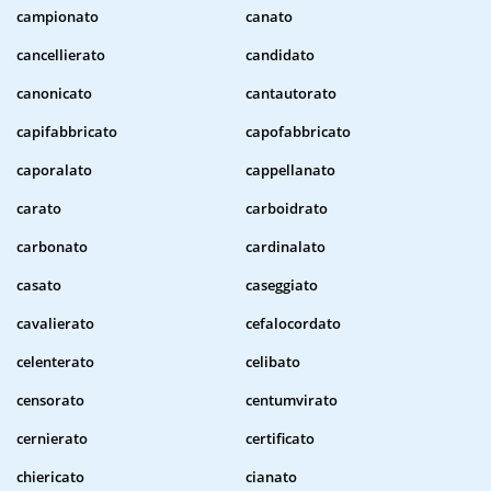
campionato
canato
cancellierato
candidato
canonicato
cantautorato
capifabbricato
capofabbricato
caporalato
cappellanato
carato
carboidrato
carbonato
cardinalato
casato
caseggiato
cavalierato
cefalocordato
celenterato
celibato
censorato
centumvirato
cernierato
certificato
chiericato
cianato