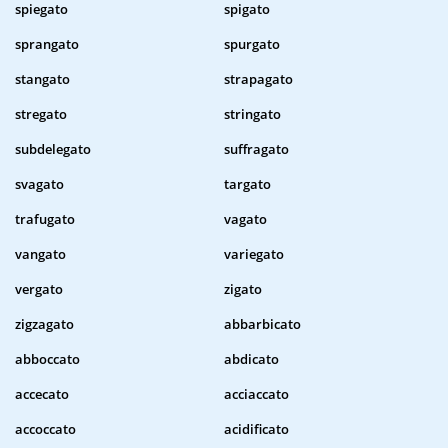
spiegato
spigato
sprangato
spurgato
stangato
strapagato
stregato
stringato
subdelegato
suffragato
svagato
targato
trafugato
vagato
vangato
variegato
vergato
zigato
zigzagato
abbarbicato
abboccato
abdicato
accecato
acciaccato
accoccato
acidificato