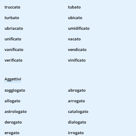
truccato
tubato
turbato
ubicato
ubriacato
umidificato
unificato
vacato
vanificato
vendicato
verificato
vinificato
Aggettivi
soggiogato
abrogato
allogato
arrogato
astrologato
catalogato
derogato
dialogato
erogato
irrogato