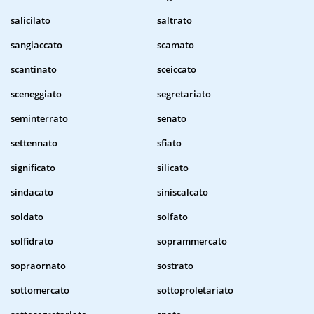
salicilato
saltrato
sangiaccato
scamato
scantinato
sceiccato
sceneggiato
segretariato
seminterrato
senato
settennato
sfiato
significato
silicato
sindacato
siniscalcato
soldato
solfato
solfidrato
soprammercato
sopraornato
sostrato
sottomercato
sottoproletariato