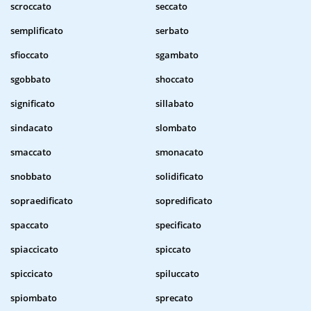
scroccato
seccato
semplificato
serbato
sfioccato
sgambato
sgobbato
shoccato
significato
sillabato
sindacato
slombato
smaccato
smonacato
snobbato
solidificato
sopraedificato
sopredificato
spaccato
specificato
spiaccicato
spiccato
spiccicato
spiluccato
spiombato
sprecato