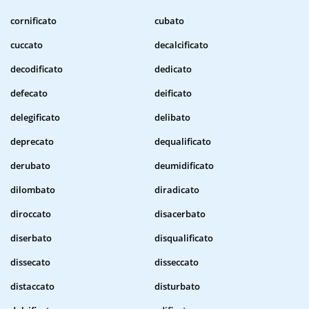
cornificato
cubato
cuccato
decalcificato
decodificato
dedicato
defecato
deificato
delegificato
delibato
deprecato
dequalificato
derubato
deumidificato
dilombato
diradicato
diroccato
disacerbato
diserbato
disqualificato
dissecato
disseccato
distaccato
disturbato