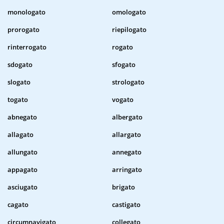
monologato
omologato
prorogato
riepilogato
rinterrogato
rogato
sdogato
sfogato
slogato
strologato
togato
vogato
abnegato
albergato
allagato
allargato
allungato
annegato
appagato
arringato
asciugato
brigato
cagato
castigato
circumnavigato
collegato