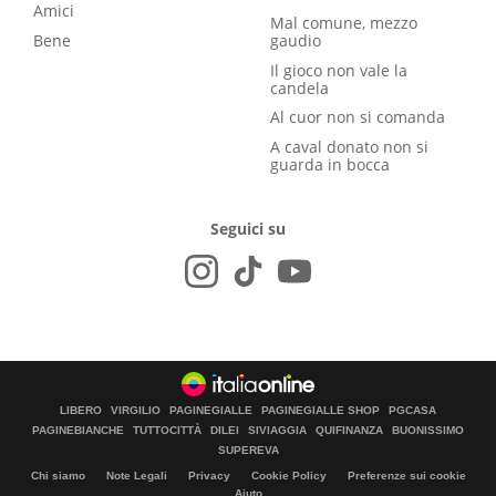
Amici
Mal comune, mezzo
Bene
gaudio
Il gioco non vale la
candela
Al cuor non si comanda
A caval donato non si
guarda in bocca
Seguici su
LIBERO
VIRGILIO
PAGINEGIALLE
PAGINEGIALLE SHOP
PGCASA
PAGINEBIANCHE
TUTTOCITTÀ
DILEI
SIVIAGGIA
QUIFINANZA
BUONISSIMO
SUPEREVA
Chi siamo
Note Legali
Privacy
Cookie Policy
Preferenze sui cookie
Aiuto