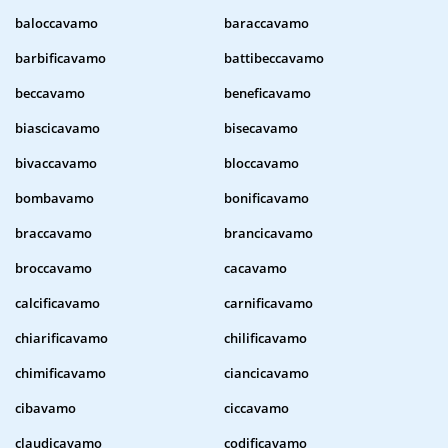
baloccavamo
baraccavamo
barbificavamo
battibeccavamo
beccavamo
beneficavamo
biascicavamo
bisecavamo
bivaccavamo
bloccavamo
bombavamo
bonificavamo
braccavamo
brancicavamo
broccavamo
cacavamo
calcificavamo
carnificavamo
chiarificavamo
chilificavamo
chimificavamo
ciancicavamo
cibavamo
ciccavamo
claudicavamo
codificavamo