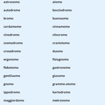
astronomo
atomo
autodromo
bocciodromo
bromo
buonuomo
cardamomo
cinnamomo
cinodromo
citocromo
cosmodromo
craniotomo
crossdromo
duomo
ergonomo
fisiognomo
flebotomo
gastronomo
gentiluomo
giacomo
gnomo
grammo-atomo
ippodromo
kartodromo
maggiordomo
metronomo