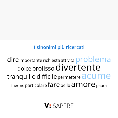
I sinonimi più ricercati
problema
dire
importante
richiesta
attività
divertente
prolisso
dolce
acume
tranquillo
difficile
permettere
amore
fare
particolare
bello
inerme
paura
SAPERE