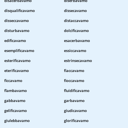
disacerbavamo
diserbavamo
disqualificavamo
dissecavamo
disseccavamo
distaccavamo
disturbavamo
dolcificavamo
edificavamo
esacerbavamo
esemplificavamo
essiccavamo
esterificavamo
estrinsecavamo
eterificavamo
fiaccavamo
ficcavamo
fioccavamo
flambavamo
fluidificavamo
gabbavamo
garbavamo
gelificavamo
giudicavamo
giulebbavamo
glorificavamo