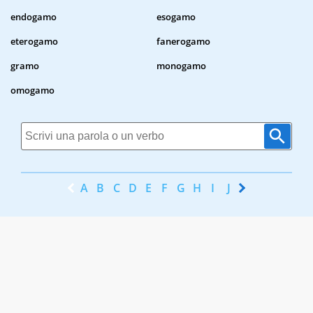
endogamo
esogamo
eterogamo
fanerogamo
gramo
monogamo
omogamo
A
B
C
D
E
F
G
H
I
J
K
L
M
N