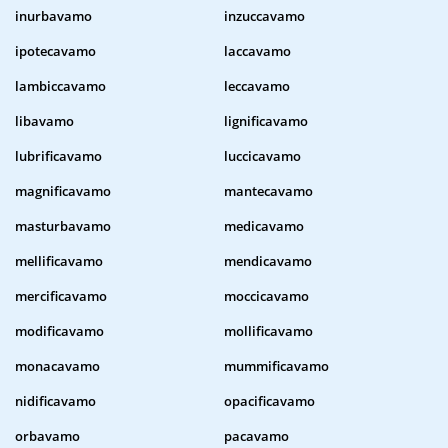
inurbavamo
inzuccavamo
ipotecavamo
laccavamo
lambiccavamo
leccavamo
libavamo
lignificavamo
lubrificavamo
luccicavamo
magnificavamo
mantecavamo
masturbavamo
medicavamo
mellificavamo
mendicavamo
mercificavamo
moccicavamo
modificavamo
mollificavamo
monacavamo
mummificavamo
nidificavamo
opacificavamo
orbavamo
pacavamo