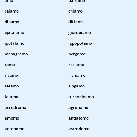
amo
balsamo
calamo
chiamo
dinamo
dittamo
epitalamo
giusquiamo
ipotalamo
ippopotamo
menagramo
pergamo
ramo
reclamo
ricamo
richiamo
sesamo
singamo
talamo
turbodinamo
aerodromo
agronomo
amomo
antiatomo
antonomo
astrodomo