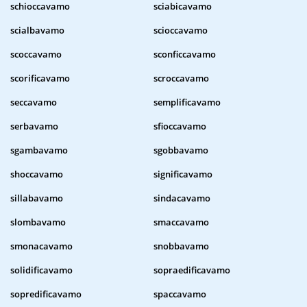
schioccavamo
sciabicavamo
scialbavamo
scioccavamo
scoccavamo
sconficcavamo
scorificavamo
scroccavamo
seccavamo
semplificavamo
serbavamo
sfioccavamo
sgambavamo
sgobbavamo
shoccavamo
significavamo
sillabavamo
sindacavamo
slombavamo
smaccavamo
smonacavamo
snobbavamo
solidificavamo
sopraedificavamo
sopredificavamo
spaccavamo