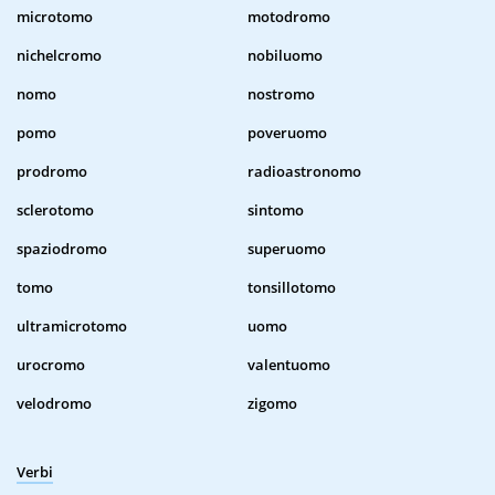
microtomo
motodromo
nichelcromo
nobiluomo
nomo
nostromo
pomo
poveruomo
prodromo
radioastronomo
sclerotomo
sintomo
spaziodromo
superuomo
tomo
tonsillotomo
ultramicrotomo
uomo
urocromo
valentuomo
velodromo
zigomo
Verbi