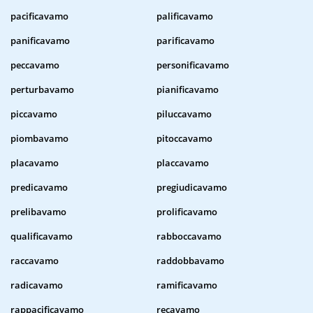
pacificavamo
palificavamo
panificavamo
parificavamo
peccavamo
personificavamo
perturbavamo
pianificavamo
piccavamo
piluccavamo
piombavamo
pitoccavamo
placavamo
placcavamo
predicavamo
pregiudicavamo
prelibavamo
prolificavamo
qualificavamo
rabboccavamo
raccavamo
raddobbavamo
radicavamo
ramificavamo
rappacificavamo
recavamo