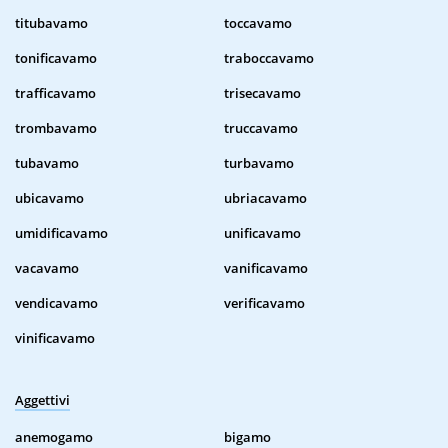
titubavamo
toccavamo
tonificavamo
traboccavamo
trafficavamo
trisecavamo
trombavamo
truccavamo
tubavamo
turbavamo
ubicavamo
ubriacavamo
umidificavamo
unificavamo
vacavamo
vanificavamo
vendicavamo
verificavamo
vinificavamo
Aggettivi
anemogamo
bigamo