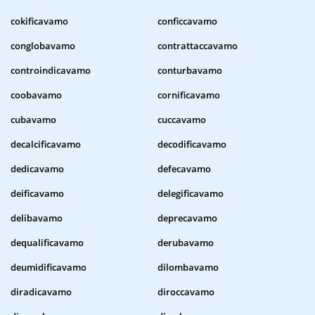
cokificavamo
conficcavamo
conglobavamo
contrattaccavamo
controindicavamo
conturbavamo
coobavamo
cornificavamo
cubavamo
cuccavamo
decalcificavamo
decodificavamo
dedicavamo
defecavamo
deificavamo
delegificavamo
delibavamo
deprecavamo
dequalificavamo
derubavamo
deumidificavamo
dilombavamo
diradicavamo
diroccavamo