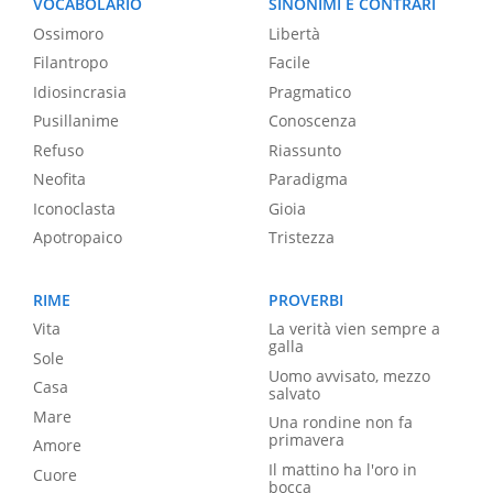
VOCABOLARIO
SINONIMI E CONTRARI
Ossimoro
Libertà
Filantropo
Facile
Idiosincrasia
Pragmatico
Pusillanime
Conoscenza
Refuso
Riassunto
Neofita
Paradigma
Iconoclasta
Gioia
Apotropaico
Tristezza
RIME
PROVERBI
Vita
La verità vien sempre a
galla
Sole
Uomo avvisato, mezzo
Casa
salvato
Mare
Una rondine non fa
primavera
Amore
Il mattino ha l'oro in
Cuore
bocca