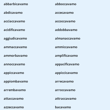
abbarbicavamo
abboccavamo
abdicavamo
accecavamo
acciaccavamo
accoccavamo
acidificavamo
addobbavamo
aggiudicavamo
almanaccavamo
ammaccavamo
ammiccavamo
ammorbavamo
amplificavamo
annoccavamo
appacificavamo
appiccavamo
appiccicavamo
appiombavamo
arrecavamo
arrembavamo
arroccavamo
attaccavamo
attraccavamo
azzeccavamo
bacavamo