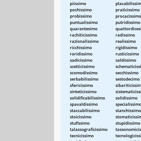
piissimo
placabilissi
pochissimo
praticissimo
probissimo
procacissim
puntualissimo
putridissimo
quarantesimo
quattordice
rachiticissimo
radissimo
razionalissimo
realissimo
ricchissimo
rigidissimo
roridissimo
rusticissimo
sadicissimo
saldissimo
scetticissimo
schematicis
scomodissimo
secchissimo
serbabilissimo
sestodecimo
sfericissimo
sibariticissi
sinteticissimo
sistematicis
solidificabilissimo
solidissimo
spavaldissimo
specialissim
staccabilissimo
stanchissimo
stoicissimo
stomaticissi
stufissimo
stupidissimo
talassograficissimo
tassonomici
tecnicissimo
tecnologicis