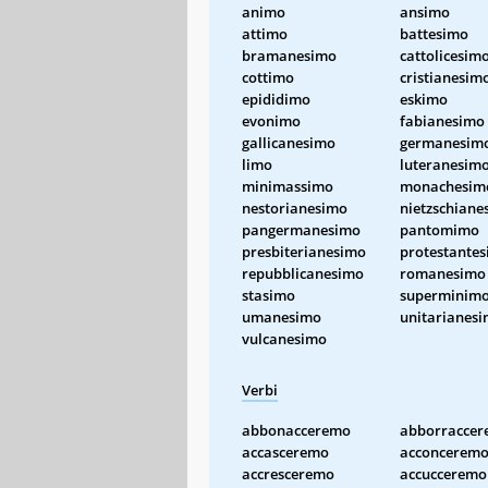
animo
ansimo
attimo
battesimo
bramanesimo
cattolicesim
cottimo
cristianesim
epididimo
eskimo
evonimo
fabianesimo
gallicanesimo
germanesim
limo
luteranesim
minimassimo
monachesim
nestorianesimo
nietzschiane
pangermanesimo
pantomimo
presbiterianesimo
protestante
repubblicanesimo
romanesimo
stasimo
superminim
umanesimo
unitarianes
vulcanesimo
Verbi
abbonacceremo
abborracce
accasceremo
acconcerem
accresceremo
accucceremo