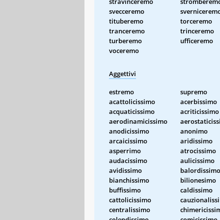
stravinceremo
stromberem
svecceremo
svernicerem
tituberemo
torceremo
tranceremo
trinceremo
turberemo
ufficeremo
voceremo
Aggettivi
estremo
supremo
acattolicissimo
acerbissimo
acquaticissimo
acriticissimo
aerodinamicissimo
aerostaticis
anodicissimo
anonimo
arcaicissimo
aridissimo
asperrimo
atrocissimo
audacissimo
aulicissimo
avidissimo
balordissim
bianchissimo
bilionesimo
buffissimo
caldissimo
cattolicissimo
cauzionaliss
centralissimo
chimericissi
colendissimo
comicissimo