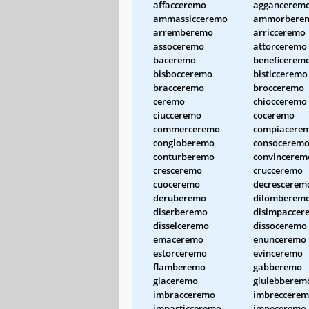
affacceremo
aggancerem
ammassicceremo
ammorbere
arremberemo
arricceremo
assoceremo
attorceremo
baceremo
beneficerem
bisbocceremo
bisticceremo
bracceremo
brocceremo
ceremo
chiocceremo
ciucceremo
coceremo
commerceremo
compiacere
congloberemo
consocerem
conturberemo
convincerem
cresceremo
crucceremo
cuoceremo
decrescerem
deruberemo
dilomberem
diserberemo
disimpaccer
disselceremo
dissoceremo
emaceremo
enunceremo
estorceremo
evinceremo
flamberemo
gabberemo
giaceremo
giulebberem
imbracceremo
imbreccere
impasticceremo
impeceremo