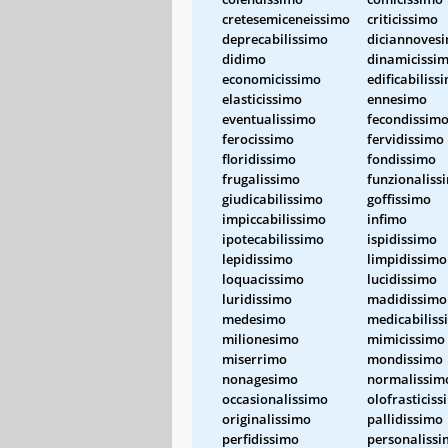
cretesemiceneissimo
criticissimo
deprecabilissimo
diciannoves
didimo
dinamicissi
economicissimo
edificabiliss
elasticissimo
ennesimo
eventualissimo
fecondissim
ferocissimo
fervidissimo
floridissimo
fondissimo
frugalissimo
funzionaliss
giudicabilissimo
goffissimo
impiccabilissimo
infimo
ipotecabilissimo
ispidissimo
lepidissimo
limpidissimo
loquacissimo
lucidissimo
luridissimo
madidissimo
medesimo
medicabiliss
milionesimo
mimicissimo
miserrimo
mondissimo
nonagesimo
normalissim
occasionalissimo
olofrasticis
originalissimo
pallidissimo
perfidissimo
personaliss