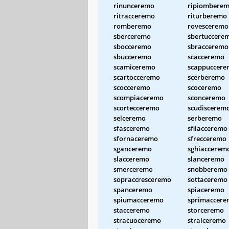
rinunceremo
ripiombere
ritracceremo
riturberemo
romberemo
rovesceremo
sberceremo
sbertuccere
sbocceremo
sbracceremo
sbucceremo
scacceremo
scamiceremo
scappuccer
scartocceremo
scerberemo
scocceremo
scoceremo
scompiaceremo
sconceremo
scortecceremo
scudiscerem
selceremo
serberemo
sfasceremo
sfilacceremo
sfornaceremo
sfrecceremo
sganceremo
sghiaccerem
slacceremo
slanceremo
smerceremo
snobberemo
sopraccresceremo
sottaceremo
spanceremo
spiaceremo
spiumacceremo
sprimaccer
stacceremo
storceremo
stracuoceremo
stralceremo