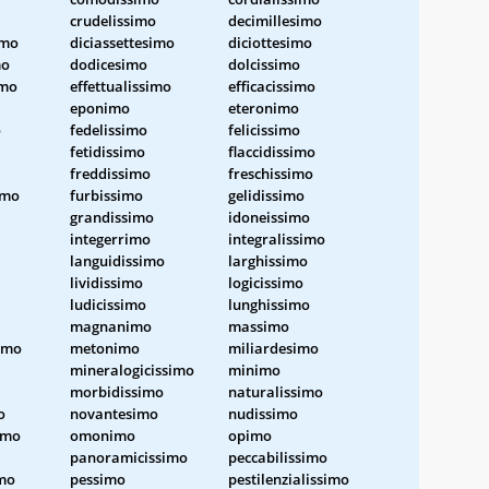
crudelissimo
decimillesimo
imo
diciassettesimo
diciottesimo
mo
dodicesimo
dolcissimo
imo
effettualissimo
efficacissimo
eponimo
eteronimo
o
fedelissimo
felicissimo
fetidissimo
flaccidissimo
freddissimo
freschissimo
imo
furbissimo
gelidissimo
grandissimo
idoneissimo
integerrimo
integralissimo
languidissimo
larghissimo
lividissimo
logicissimo
ludicissimo
lunghissimo
magnanimo
massimo
imo
metonimo
miliardesimo
mineralogicissimo
minimo
morbidissimo
naturalissimo
o
novantesimo
nudissimo
simo
omonimo
opimo
panoramicissimo
peccabilissimo
imo
pessimo
pestilenzialissimo