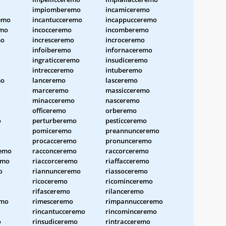
impiomberemo
incamiceremo
emo
incantucceremo
incappucceremo
emo
incocceremo
incomberemo
mo
incresceremo
incroceremo
infoiberemo
infornaceremo
ingraticceremo
insudiceremo
intrecceremo
intuberemo
mo
lanceremo
lasceremo
marceremo
massicceremo
minacceremo
nasceremo
officeremo
orberemo
o
perturberemo
pesticceremo
pomiceremo
preannunceremo
procacceremo
pronunceremo
remo
racconceremo
raccorceremo
emo
riaccorceremo
riaffacceremo
o
riannunceremo
riassoceremo
ricoceremo
ricominceremo
rifasceremo
rilanceremo
emo
rimesceremo
rimpannucceremo
rincantucceremo
rincominceremo
o
rinsudiceremo
rintracceremo