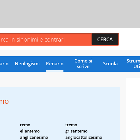
Come si
Strum
ario
Neologismi
Rimario
Scuola
scrive
Uti
emo
remo
tremo
eliantemo
grisantemo
anglicanesimo
anglocattolicesimo