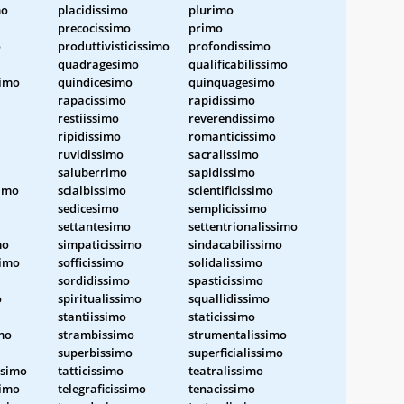
mo
placidissimo
plurimo
precocissimo
primo
o
produttivisticissimo
profondissimo
quadragesimo
qualificabilissimo
simo
quindicesimo
quinquagesimo
rapacissimo
rapidissimo
restiissimo
reverendissimo
ripidissimo
romanticissimo
ruvidissimo
sacralissimo
saluberrimo
sapidissimo
simo
scialbissimo
scientificissimo
sedicesimo
semplicissimo
settantesimo
settentrionalissimo
mo
simpaticissimo
sindacabilissimo
simo
sofficissimo
solidalissimo
sordidissimo
spasticissimo
o
spiritualissimo
squallidissimo
stantiissimo
staticissimo
mo
strambissimo
strumentalissimo
superbissimo
superficialissimo
ssimo
tatticissimo
teatralissimo
simo
telegraficissimo
tenacissimo