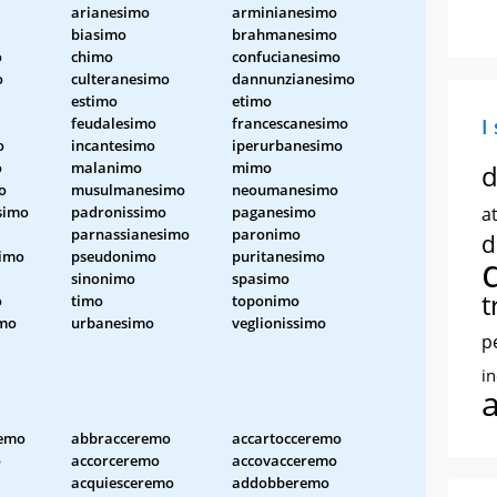
arianesimo
arminianesimo
biasimo
brahmanesimo
o
chimo
confucianesimo
o
culteranesimo
dannunzianesimo
estimo
etimo
feudalesimo
francescanesimo
I
o
incantesimo
iperurbanesimo
o
malanimo
mimo
d
o
musulmanesimo
neoumanesimo
simo
padronissimo
paganesimo
at
parnassianesimo
paronimo
d
simo
pseudonimo
puritanesimo
sinonimo
spasimo
t
o
timo
toponimo
imo
urbanesimo
veglionissimo
p
i
remo
abbracceremo
accartocceremo
o
accorceremo
accovacceremo
acquiesceremo
addobberemo