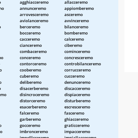
o
agghiacceremo
allacceremo
mo
annunceremo
appiomberemo
arrovesceremo
asceremo
aviolanceremo
avvinceremo
o
berceremo
bilanceremo
bocceremo
bomberemo
cacceremo
calceremo
cianceremo
ciberemo
combaceremo
cominceremo
mo
conceremo
concresceremo
o
contorceremo
controbilanceremo
o
cooberemo
corrucceremo
cuberemo
cucceremo
o
deliberemo
denunceremo
o
disacerberemo
discacceremo
emo
disincroceremo
dispiaceremo
distorceremo
disturberemo
esacerberemo
escresceremo
falceremo
fasceremo
garberemo
ghiacceremo
o
gocceremo
graticceremo
mo
imbronceremo
impacceremo
impellicceremo
impiallacceremo