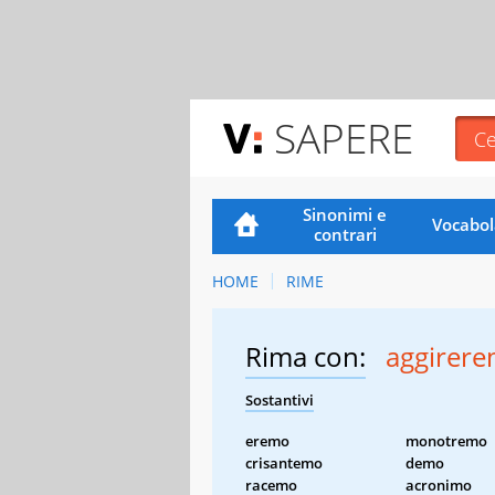
SAPERE
Sinonimi e
Vocabol
contrari
HOME
RIME
Rima con:
aggirer
Sostantivi
eremo
monotremo
crisantemo
demo
racemo
acronimo