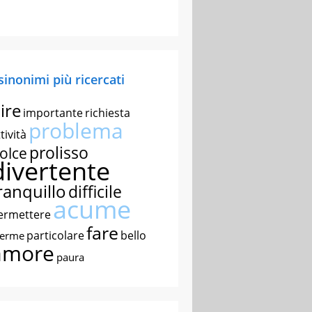
 sinonimi più ricercati
ire
importante
richiesta
problema
tività
prolisso
olce
divertente
ranquillo
difficile
acume
ermettere
fare
particolare
bello
nerme
amore
paura