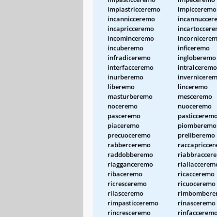
impiastricceremo
impicceremo
incannicceremo
incannuccer
incapricceremo
incartoccer
incominceremo
incornicere
incuberemo
inficeremo
infradiceremo
ingloberemo
interfacceremo
intralceremo
inurberemo
invernicere
liberemo
linceremo
masturberemo
mesceremo
noceremo
nuoceremo
pasceremo
pasticcerem
piaceremo
piomberemo
precuoceremo
preliberemo
rabberceremo
raccapricce
raddobberemo
riabbraccer
riagganceremo
riallaccerem
ribaceremo
ricacceremo
ricresceremo
ricuoceremo
rilasceremo
rimbomber
rimpasticceremo
rinasceremo
rincresceremo
rinfaccerem