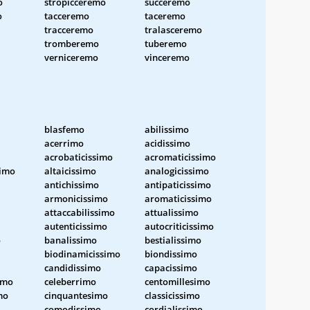
o
stropicceremo
succeremo
o
tacceremo
taceremo
tracceremo
tralasceremo
tromberemo
tuberemo
verniceremo
vinceremo
blasfemo
abilissimo
acerrimo
acidissimo
acrobaticissimo
acromaticissimo
simo
altaicissimo
analogicissimo
antichissimo
antipaticissimo
armonicissimo
aromaticissimo
attaccabilissimo
attualissimo
autenticissimo
autocriticissimo
o
banalissimo
bestialissimo
biodinamicissimo
biondissimo
candidissimo
capacissimo
imo
celeberrimo
centomillesimo
mo
cinquantesimo
classicissimo
comodissimo
cordialissimo