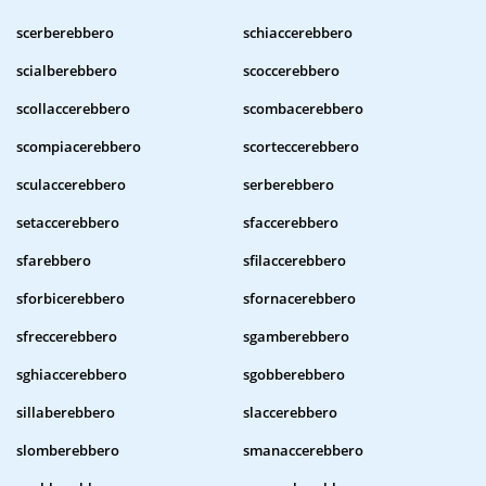
scerberebbero
schiaccerebbero
scialberebbero
scoccerebbero
scollaccerebbero
scombacerebbero
scompiacerebbero
scorteccerebbero
sculaccerebbero
serberebbero
setaccerebbero
sfaccerebbero
sfarebbero
sfilaccerebbero
sforbicerebbero
sfornacerebbero
sfreccerebbero
sgamberebbero
sghiaccerebbero
sgobberebbero
sillaberebbero
slaccerebbero
slomberebbero
smanaccerebbero