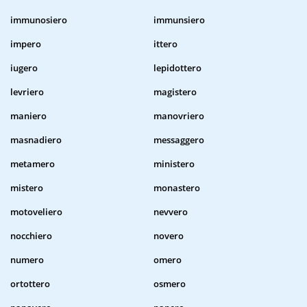
immunosiero
immunsiero
impero
ittero
iugero
lepidottero
levriero
magistero
maniero
manovriero
masnadiero
messaggero
metamero
ministero
mistero
monastero
motoveliero
nevvero
nocchiero
novero
numero
omero
ortottero
osmero