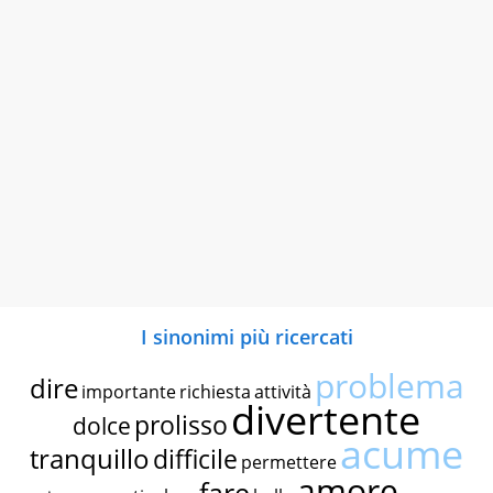
I sinonimi più ricercati
problema
dire
importante
richiesta
attività
divertente
prolisso
dolce
acume
tranquillo
difficile
permettere
amore
fare