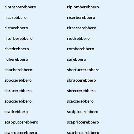
rintraccerebbero
ripiomberebbero
risarebbero
riserberebbero
ristarebbero
ritraccerebbero
riturberebbero
riudrebbero
rivedrebbero
romberebbero
ruberebbero
sarebbero
sbarberebbero
sbertuccerebbero
sboccerebbero
sbraccerebbero
sbracerebbero
sbreccerebbero
sbuccerebbero
scaccerebbero
scadrebbero
scalpiccerebbero
scappuccerebbero
scapriccerebbero
scarroccerebbero
scartoccerebbero