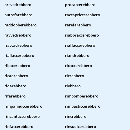
prevedrebbero
procaccerebbero
putrefarebbero
raccapriccerebbero
raddobberebbero
rarefarebbero
ravvedrebbero
riabbraccerebbero
riaccadrebbero
riaffaccerebbero
riallaccerebbero
riandrebbero
ribacerebbero
ricaccerebbero
ricadrebbero
ricrebbero
ridarebbero
riebbero
rifarebbero
rimbomberebbero
rimpannuccerebbero
rimpasticcerebbero
rincantuccerebbero
rincrebbero
rinfaccerebbero
rinsudicerebbero