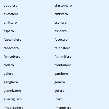
doppiero
elastomero
elicottero
emisfero
emittero
esonero
espero
esubero
faccendiero
facocero
facochero
falanstero
fenicottero
fiammifero
fodero
frontaliero
galero
gambero
ganghero
genero
giannizzero
gofero
guerrigliero
ibero
imbarcadero
imenottero