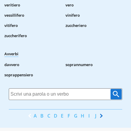
veritiero
vero
vessillifero
vinifero
vitifero
zuccheriero
zuccherifero
Avverbi
davvero
soprannumero
soprappensiero
A
B
C
D
E
F
G
H
I
J
K
L
M
N