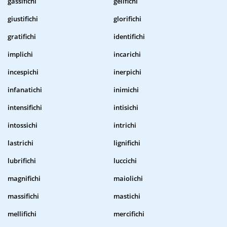
gassifichi
gelifichi
giustifichi
glorifichi
gratifichi
identifichi
implichi
incarichi
incespichi
inerpichi
infanatichi
inimichi
intensifichi
intisichi
intossichi
intrichi
lastrichi
lignifichi
lubrifichi
luccichi
magnifichi
maiolichi
massifichi
mastichi
mellifichi
mercifichi