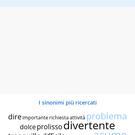
I sinonimi più ricercati
problema
dire
importante
richiesta
attività
divertente
prolisso
dolce
acume