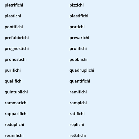
pietrifichi
pizzichi
plastichi
plastifichi
pontifichi
pratichi
prefabbrichi
prevarichi
prognostichi
prolifichi
pronostichi
pubblichi
purifichi
quadruplichi
qualifichi
quantifichi
quintuplichi
ramifichi
rammarichi
rampichi
rappacifichi
ratifichi
reduplichi
replichi
resinifichi
rettifichi