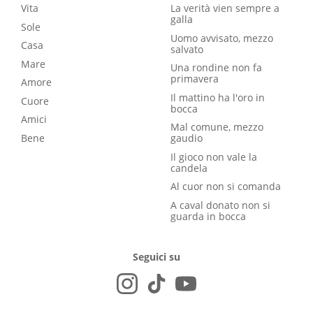
Vita
La verità vien sempre a
galla
Sole
Uomo avvisato, mezzo
Casa
salvato
Mare
Una rondine non fa
primavera
Amore
Il mattino ha l'oro in
Cuore
bocca
Amici
Mal comune, mezzo
Bene
gaudio
Il gioco non vale la
candela
Al cuor non si comanda
A caval donato non si
guarda in bocca
Seguici su