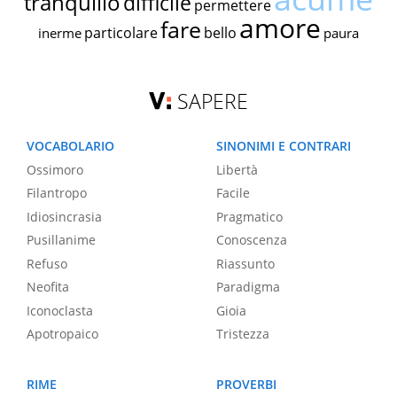
tranquillo
difficile
permettere
amore
fare
particolare
bello
inerme
paura
SAPERE
VOCABOLARIO
SINONIMI E CONTRARI
Ossimoro
Libertà
Filantropo
Facile
Idiosincrasia
Pragmatico
Pusillanime
Conoscenza
Refuso
Riassunto
Neofita
Paradigma
Iconoclasta
Gioia
Apotropaico
Tristezza
RIME
PROVERBI