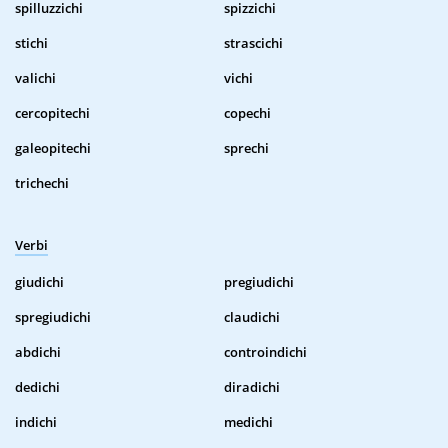
spilluzzichi
spizzichi
stichi
strascichi
valichi
vichi
cercopitechi
copechi
galeopitechi
sprechi
trichechi
Verbi
giudichi
pregiudichi
spregiudichi
claudichi
abdichi
controindichi
dedichi
diradichi
indichi
medichi