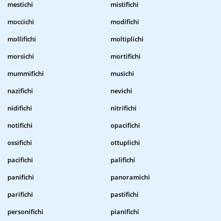
mestichi
mistifichi
moccichi
modifichi
mollifichi
moltiplichi
morsichi
mortifichi
mummifichi
musichi
nazifichi
nevichi
nidifichi
nitrifichi
notifichi
opacifichi
ossifichi
ottuplichi
pacifichi
palifichi
panifichi
panoramichi
parifichi
pastifichi
personifichi
pianifichi