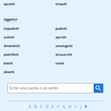
sprechi
trisechi
Aggettivi
impudichi
pudichi
antichi
aprichi
dimentichi
omologichi
pietrifichi
stracarichi
biechi
ciechi
sbiechi
A
B
C
D
E
F
G
H
I
J
K
L
M
N