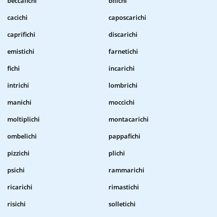
beccafichi
bilichi
cacichi
caposcarichi
caprifichi
discarichi
emistichi
farnetichi
fichi
incarichi
intrichi
lombrichi
manichi
moccichi
moltiplichi
montacarichi
ombelichi
pappafichi
pizzichi
plichi
psichi
rammarichi
ricarichi
rimastichi
risichi
solletichi